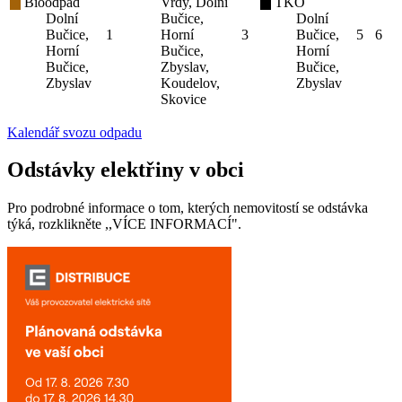
Bioodpad
Vrdy, Dolní
TKO
Dolní
Bučice,
Dolní
Bučice,
1
Horní
3
Bučice,
5
6
Horní
Bučice,
Horní
Bučice,
Zbyslav,
Bučice,
Zbyslav
Koudelov,
Zbyslav
Skovice
Kalendář svozu odpadu
Odstávky elektřiny v obci
Pro podrobné informace o tom, kterých nemovitostí se odstávka
týká, rozklikněte ,,VÍCE INFORMACÍ".