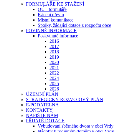
FORMULÁŘE KE STAŽENÍ
OÚ - formuláře
Kácení dřevin
Místní komunikace
Spolky, žádající dotace z rozpočtu obce
POVINNÉ INFORMACE
Poskytnuté informace
2016
2017
2018
2019
2020
2021
2022
2024
2025
2026
ÚZEMNÍ PLÁN
STRATEGICKÝ ROZVOJOVÝ PLÁN
E-PODATELNA
KONTAKTY
NAPIŠTE NÁM
PŘIJATÉ DOTACE
Vybudování sběrného dvora v obci Vrdy
Nádoby k rodinným domům v obci Vrdy