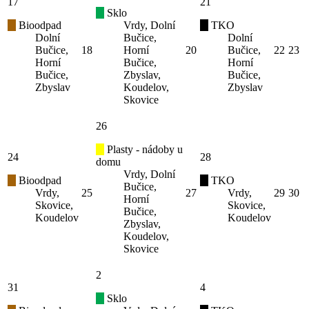
17
21
Sklo
Bioodpad
Vrdy, Dolní
TKO
Dolní
Bučice,
Dolní
Bučice,
18
Horní
20
Bučice,
22
23
Horní
Bučice,
Horní
Bučice,
Zbyslav,
Bučice,
Zbyslav
Koudelov,
Zbyslav
Skovice
26
Plasty - nádoby u
24
28
domu
Vrdy, Dolní
Bioodpad
TKO
Bučice,
Vrdy,
25
27
Vrdy,
29
30
Horní
Skovice,
Skovice,
Bučice,
Koudelov
Koudelov
Zbyslav,
Koudelov,
Skovice
2
31
4
Sklo