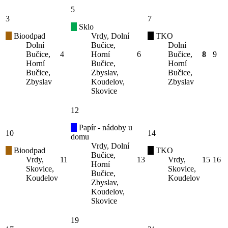
5
3
7
Sklo
Bioodpad
Vrdy, Dolní
TKO
Dolní
Bučice,
Dolní
Bučice,
4
Horní
6
Bučice,
8
9
Horní
Bučice,
Horní
Bučice,
Zbyslav,
Bučice,
Zbyslav
Koudelov,
Zbyslav
Skovice
12
Papír - nádoby u
10
14
domu
Vrdy, Dolní
Bioodpad
TKO
Bučice,
Vrdy,
11
13
Vrdy,
15
16
Horní
Skovice,
Skovice,
Bučice,
Koudelov
Koudelov
Zbyslav,
Koudelov,
Skovice
19