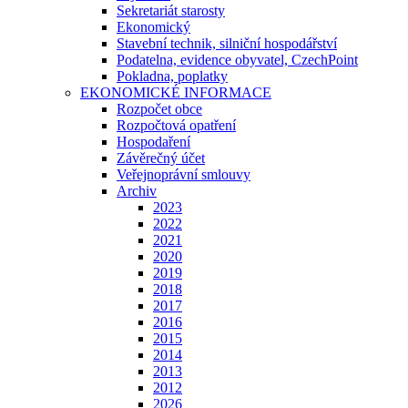
Sekretariát starosty
Ekonomický
Stavební technik, silniční hospodářství
Podatelna, evidence obyvatel, CzechPoint
Pokladna, poplatky
EKONOMICKÉ INFORMACE
Rozpočet obce
Rozpočtová opatření
Hospodaření
Závěrečný účet
Veřejnoprávní smlouvy
Archiv
2023
2022
2021
2020
2019
2018
2017
2016
2015
2014
2013
2012
2026