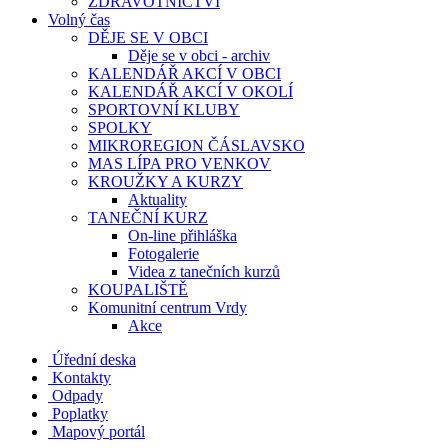
ZDRAVOTNICTVÍ
Volný čas
DĚJE SE V OBCI
Děje se v obci - archiv
KALENDÁŘ AKCÍ V OBCI
KALENDÁŘ AKCÍ V OKOLÍ
SPORTOVNÍ KLUBY
SPOLKY
MIKROREGION ČÁSLAVSKO
MAS LÍPA PRO VENKOV
KROUŽKY A KURZY
Aktuality
TANEČNÍ KURZ
On-line přihláška
Fotogalerie
Videa z tanečních kurzů
KOUPALIŠTĚ
Komunitní centrum Vrdy
Akce
Úřední deska
Kontakty
Odpady
Poplatky
Mapový portál