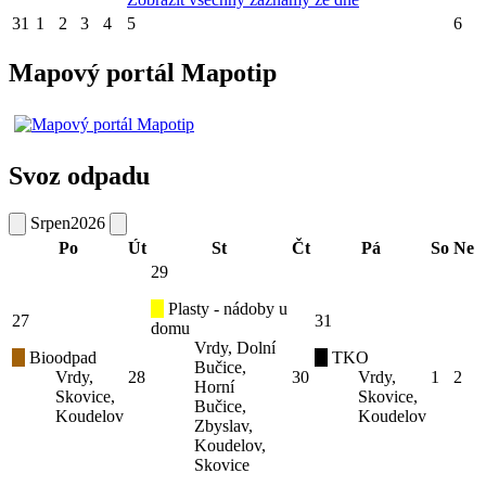
31
1
2
3
4
5
6
Mapový portál Mapotip
Svoz odpadu
Srpen
2026
Po
Út
St
Čt
Pá
So
Ne
29
Plasty - nádoby u
27
31
domu
Vrdy, Dolní
Bioodpad
TKO
Bučice,
Vrdy,
28
30
Vrdy,
1
2
Horní
Skovice,
Skovice,
Bučice,
Koudelov
Koudelov
Zbyslav,
Koudelov,
Skovice