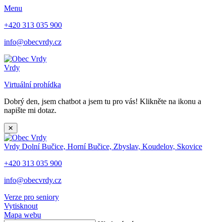
Menu
+420 313 035 900
info@obecvrdy.cz
Vrdy
Virtuální prohídka
Dobrý den, jsem chatbot a jsem tu pro vás! Klikněte na ikonu a
napište mi dotaz.
✕
Vrdy
Dolní Bučice, Horní Bučice, Zbyslav, Koudelov, Skovice
+420 313 035 900
info@obecvrdy.cz
Verze pro seniory
Vytisknout
Mapa webu