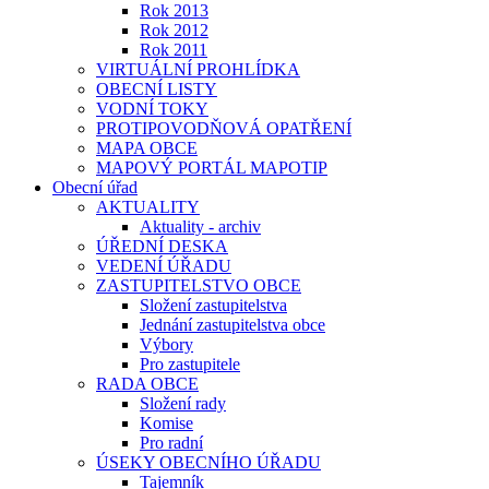
Rok 2013
Rok 2012
Rok 2011
VIRTUÁLNÍ PROHLÍDKA
OBECNÍ LISTY
VODNÍ TOKY
PROTIPOVODŇOVÁ OPATŘENÍ
MAPA OBCE
MAPOVÝ PORTÁL MAPOTIP
Obecní úřad
AKTUALITY
Aktuality - archiv
ÚŘEDNÍ DESKA
VEDENÍ ÚŘADU
ZASTUPITELSTVO OBCE
Složení zastupitelstva
Jednání zastupitelstva obce
Výbory
Pro zastupitele
RADA OBCE
Složení rady
Komise
Pro radní
ÚSEKY OBECNÍHO ÚŘADU
Tajemník