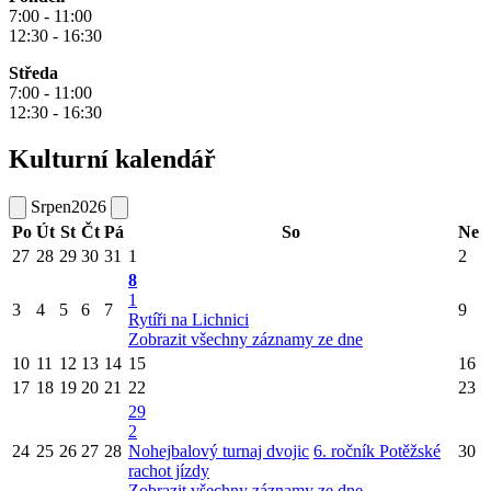
7:00 - 11:00
12:30 - 16:30
Středa
7:00 - 11:00
12:30 - 16:30
Kulturní kalendář
Srpen
2026
Po
Út
St
Čt
Pá
So
Ne
27
28
29
30
31
1
2
8
1
3
4
5
6
7
9
Rytíři na Lichnici
Zobrazit všechny záznamy ze dne
10
11
12
13
14
15
16
17
18
19
20
21
22
23
29
2
24
25
26
27
28
Nohejbalový turnaj dvojic
6. ročník Potěžské
30
rachot jízdy
Zobrazit všechny záznamy ze dne