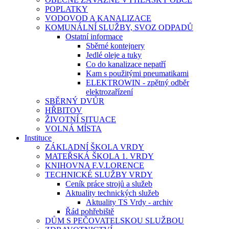
POPLATKY
VODOVOD A KANALIZACE
KOMUNÁLNÍ SLUŽBY, SVOZ ODPADŮ
Ostatní informace
Sběrné kontejnery
Jedlé oleje a tuky
Co do kanalizace nepatří
Kam s použitými pneumatikami
ELEKTROWIN - zpětný odběr
elektrozařízení
SBĚRNÝ DVŮR
HŘBITOV
ŽIVOTNÍ SITUACE
VOLNÁ MÍSTA
Instituce
ZÁKLADNÍ ŠKOLA VRDY
MATEŘSKÁ ŠKOLA 1. VRDY
KNIHOVNA F.V.LORENCE
TECHNICKÉ SLUŽBY VRDY
Ceník práce strojů a služeb
Aktuality technických služeb
Aktuality TS Vrdy - archiv
Řád pohřebiště
DŮM S PEČOVATELSKOU SLUŽBOU