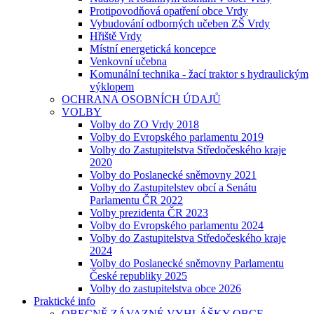
Protipovodňová opatření obce Vrdy
Vybudování odborných učeben ZŠ Vrdy
Hřiště Vrdy
Místní energetická koncepce
Venkovní učebna
Komunální technika - žací traktor s hydraulickým
výklopem
OCHRANA OSOBNÍCH ÚDAJŮ
VOLBY
Volby do ZO Vrdy 2018
Volby do Evropského parlamentu 2019
Volby do Zastupitelstva Středočeského kraje
2020
Volby do Poslanecké sněmovny 2021
Volby do Zastupitelstev obcí a Senátu
Parlamentu ČR 2022
Volby prezidenta ČR 2023
Volby do Evropského parlamentu 2024
Volby do Zastupitelstva Středočeského kraje
2024
Volby do Poslanecké sněmovny Parlamentu
České republiky 2025
Volby do zastupitelstva obce 2026
Praktické info
OBECNĚ ZÁVAZNÉ VYHLÁŠKY OBCE