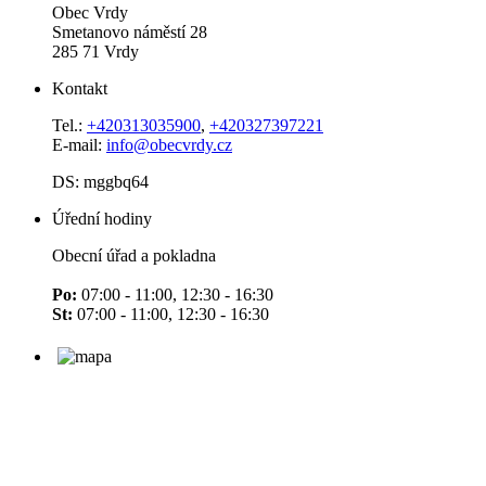
Obec Vrdy
Smetanovo náměstí 28
285 71 Vrdy
Kontakt
Tel.:
+420313035900
,
+420327397221
E-mail:
info@obecvrdy.cz
DS: mggbq64
Úřední hodiny
Obecní úřad a pokladna
Po:
07:00 - 11:00, 12:30 - 16:30
St:
07:00 - 11:00, 12:30 - 16:30