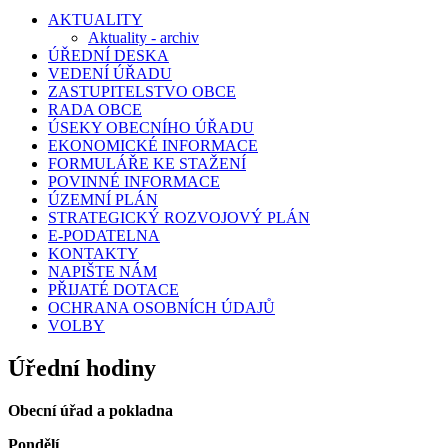
AKTUALITY
Aktuality - archiv
ÚŘEDNÍ DESKA
VEDENÍ ÚŘADU
ZASTUPITELSTVO OBCE
RADA OBCE
ÚSEKY OBECNÍHO ÚŘADU
EKONOMICKÉ INFORMACE
FORMULÁŘE KE STAŽENÍ
POVINNÉ INFORMACE
ÚZEMNÍ PLÁN
STRATEGICKÝ ROZVOJOVÝ PLÁN
E-PODATELNA
KONTAKTY
NAPIŠTE NÁM
PŘIJATÉ DOTACE
OCHRANA OSOBNÍCH ÚDAJŮ
VOLBY
Úřední hodiny
Obecní úřad a pokladna
Pondělí