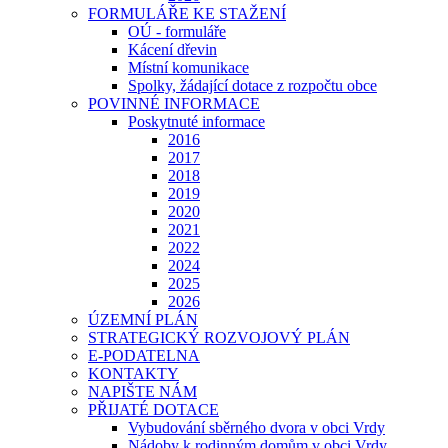
FORMULÁŘE KE STAŽENÍ
OÚ - formuláře
Kácení dřevin
Místní komunikace
Spolky, žádající dotace z rozpočtu obce
POVINNÉ INFORMACE
Poskytnuté informace
2016
2017
2018
2019
2020
2021
2022
2024
2025
2026
ÚZEMNÍ PLÁN
STRATEGICKÝ ROZVOJOVÝ PLÁN
E-PODATELNA
KONTAKTY
NAPIŠTE NÁM
PŘIJATÉ DOTACE
Vybudování sběrného dvora v obci Vrdy
Nádoby k rodinným domům v obci Vrdy