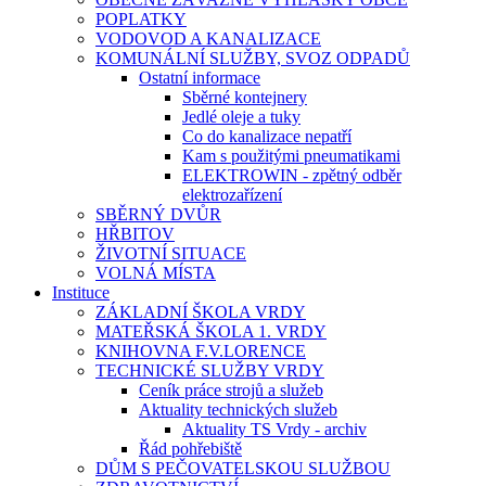
POPLATKY
VODOVOD A KANALIZACE
KOMUNÁLNÍ SLUŽBY, SVOZ ODPADŮ
Ostatní informace
Sběrné kontejnery
Jedlé oleje a tuky
Co do kanalizace nepatří
Kam s použitými pneumatikami
ELEKTROWIN - zpětný odběr
elektrozařízení
SBĚRNÝ DVŮR
HŘBITOV
ŽIVOTNÍ SITUACE
VOLNÁ MÍSTA
Instituce
ZÁKLADNÍ ŠKOLA VRDY
MATEŘSKÁ ŠKOLA 1. VRDY
KNIHOVNA F.V.LORENCE
TECHNICKÉ SLUŽBY VRDY
Ceník práce strojů a služeb
Aktuality technických služeb
Aktuality TS Vrdy - archiv
Řád pohřebiště
DŮM S PEČOVATELSKOU SLUŽBOU