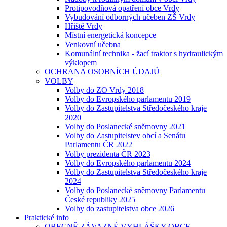
Protipovodňová opatření obce Vrdy
Vybudování odborných učeben ZŠ Vrdy
Hřiště Vrdy
Místní energetická koncepce
Venkovní učebna
Komunální technika - žací traktor s hydraulickým
výklopem
OCHRANA OSOBNÍCH ÚDAJŮ
VOLBY
Volby do ZO Vrdy 2018
Volby do Evropského parlamentu 2019
Volby do Zastupitelstva Středočeského kraje
2020
Volby do Poslanecké sněmovny 2021
Volby do Zastupitelstev obcí a Senátu
Parlamentu ČR 2022
Volby prezidenta ČR 2023
Volby do Evropského parlamentu 2024
Volby do Zastupitelstva Středočeského kraje
2024
Volby do Poslanecké sněmovny Parlamentu
České republiky 2025
Volby do zastupitelstva obce 2026
Praktické info
OBECNĚ ZÁVAZNÉ VYHLÁŠKY OBCE