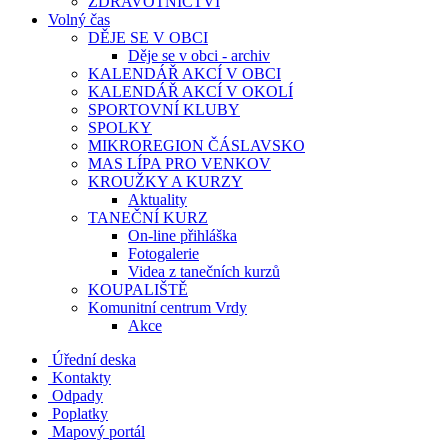
ZDRAVOTNICTVÍ
Volný čas
DĚJE SE V OBCI
Děje se v obci - archiv
KALENDÁŘ AKCÍ V OBCI
KALENDÁŘ AKCÍ V OKOLÍ
SPORTOVNÍ KLUBY
SPOLKY
MIKROREGION ČÁSLAVSKO
MAS LÍPA PRO VENKOV
KROUŽKY A KURZY
Aktuality
TANEČNÍ KURZ
On-line přihláška
Fotogalerie
Videa z tanečních kurzů
KOUPALIŠTĚ
Komunitní centrum Vrdy
Akce
Úřední deska
Kontakty
Odpady
Poplatky
Mapový portál