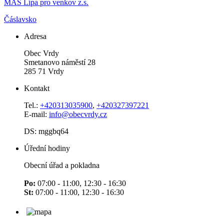
MAS Lípa pro venkov z.s.
Čáslavsko
Adresa
Obec Vrdy
Smetanovo náměstí 28
285 71 Vrdy
Kontakt
Tel.:
+420313035900
,
+420327397221
E-mail:
info@obecvrdy.cz
DS: mggbq64
Úřední hodiny
Obecní úřad a pokladna
Po:
07:00 - 11:00, 12:30 - 16:30
St:
07:00 - 11:00, 12:30 - 16:30