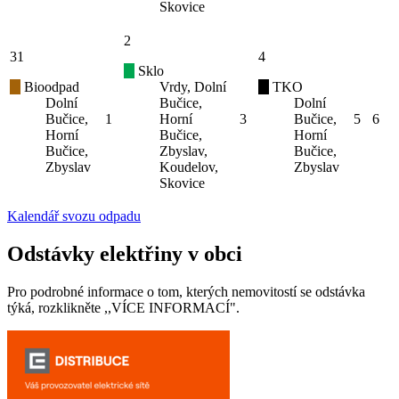
Skovice
2
31
4
Sklo
Bioodpad
Vrdy, Dolní
TKO
Dolní
Bučice,
Dolní
Bučice,
1
Horní
3
Bučice,
5
6
Horní
Bučice,
Horní
Bučice,
Zbyslav,
Bučice,
Zbyslav
Koudelov,
Zbyslav
Skovice
Kalendář svozu odpadu
Odstávky elektřiny v obci
Pro podrobné informace o tom, kterých nemovitostí se odstávka
týká, rozklikněte ,,VÍCE INFORMACÍ".