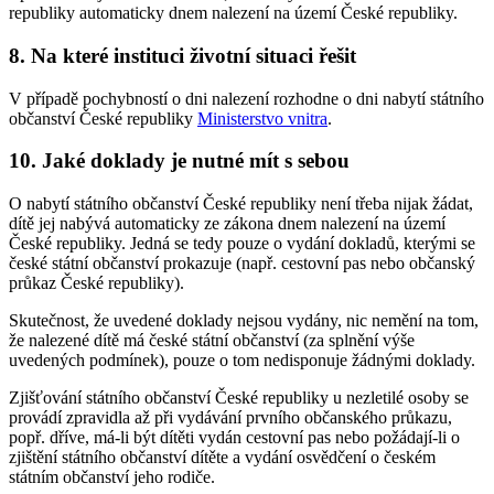
republiky automaticky dnem nalezení na území České republiky.
8. Na které instituci životní situaci řešit
V případě pochybností o dni nalezení rozhodne o dni nabytí státního
občanství České republiky
Ministerstvo vnitra
.
10. Jaké doklady je nutné mít s sebou
O nabytí státního občanství České republiky není třeba nijak žádat,
dítě jej nabývá automaticky ze zákona dnem nalezení na území
České republiky. Jedná se tedy pouze o vydání dokladů, kterými se
české státní občanství prokazuje (např. cestovní pas nebo občanský
průkaz České republiky).
Skutečnost, že uvedené doklady nejsou vydány, nic nemění na tom,
že nalezené dítě má české státní občanství (za splnění výše
uvedených podmínek), pouze o tom nedisponuje žádnými doklady.
Zjišťování státního občanství České republiky u nezletilé osoby se
provádí zpravidla až při vydávání prvního občanského průkazu,
popř. dříve, má-li být dítěti vydán cestovní pas nebo požádají-li o
zjištění státního občanství dítěte a vydání osvědčení o českém
státním občanství jeho rodiče.