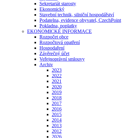
Sekretariát starosty
Ekonomický
Stavební technik, silniční hospodářství
Podatelna, evidence obyvatel, CzechPoint
Pokladna, poplatky
EKONOMICKÉ INFORMACE
Rozpočet obce
Rozpočtová opatření
Hospodaření
Závěrečný účet
Veřejnoprávní smlouvy
Archiv
2023
2022
2021
2020
2019
2018
2017
2016
2015
2014
2013
2012
2026