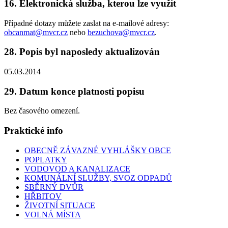
16. Elektronická služba, kterou lze využít
Případné dotazy můžete zaslat na e-mailové adresy:
obcanmat@mvcr.cz
nebo
bezuchova@mvcr.cz
.
28. Popis byl naposledy aktualizován
05.03.2014
29. Datum konce platnosti popisu
Bez časového omezení.
Praktické info
OBECNĚ ZÁVAZNÉ VYHLÁŠKY OBCE
POPLATKY
VODOVOD A KANALIZACE
KOMUNÁLNÍ SLUŽBY, SVOZ ODPADŮ
SBĚRNÝ DVŮR
HŘBITOV
ŽIVOTNÍ SITUACE
VOLNÁ MÍSTA