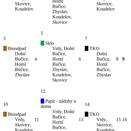
Horní
Skovice,
Skovice,
Bučice,
Koudelov
Koudelov
Zbyslav,
Koudelov,
Skovice
5
3
7
Sklo
Bioodpad
Vrdy, Dolní
TKO
Dolní
Bučice,
Dolní
Bučice,
4
Horní
6
Bučice,
8
9
Horní
Bučice,
Horní
Bučice,
Zbyslav,
Bučice,
Zbyslav
Koudelov,
Zbyslav
Skovice
12
Papír - nádoby u
10
14
domu
Vrdy, Dolní
Bioodpad
TKO
Bučice,
Vrdy,
11
13
Vrdy,
15
16
Horní
Skovice,
Skovice,
Bučice,
Koudelov
Koudelov