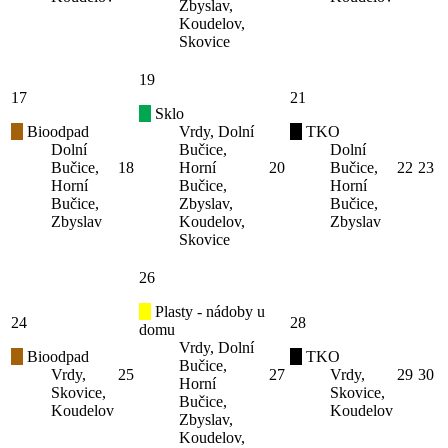
Zbyslav,
Koudelov,
Skovice
19
17
21
Sklo
Bioodpad
Vrdy, Dolní
TKO
Dolní
Bučice,
Dolní
Bučice,
18
Horní
20
Bučice,
22
23
Horní
Bučice,
Horní
Bučice,
Zbyslav,
Bučice,
Zbyslav
Koudelov,
Zbyslav
Skovice
26
Plasty - nádoby u
24
28
domu
Vrdy, Dolní
Bioodpad
TKO
Bučice,
Vrdy,
25
27
Vrdy,
29
30
Horní
Skovice,
Skovice,
Bučice,
Koudelov
Koudelov
Zbyslav,
Koudelov,