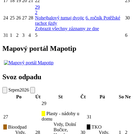
17
18
19
20
21
22
23
29
2
24
25
26
27
28
Nohejbalový turnaj dvojic
6. ročník Potěžské
30
rachot jízdy
Zobrazit všechny záznamy ze dne
31
1
2
3
4
5
6
Mapový portál Mapotip
Svoz odpadu
Srpen
2026
Po
Út
St
Čt
Pá
So
Ne
29
Plasty - nádoby u
27
31
domu
Vrdy, Dolní
Bioodpad
TKO
Bučice,
Vrdy,
28
30
Vrdy,
1
2