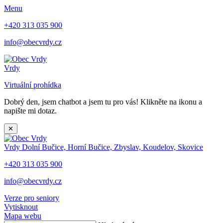
Menu
+420 313 035 900
info@obecvrdy.cz
Vrdy
Virtuální prohídka
Dobrý den, jsem chatbot a jsem tu pro vás! Klikněte na ikonu a
napište mi dotaz.
✕
Vrdy
Dolní Bučice, Horní Bučice, Zbyslav, Koudelov, Skovice
+420 313 035 900
info@obecvrdy.cz
Verze pro seniory
Vytisknout
Mapa webu