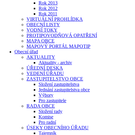
Rok 2013
Rok 2012
Rok 2011
VIRTUÁLNÍ PROHLÍDKA
OBECNÍ LISTY
VODNÍ TOKY
PROTIPOVODŇOVÁ OPATŘENÍ
MAPA OBCE
MAPOVÝ PORTÁL MAPOTIP
Obecní úřad
AKTUALITY
Aktuality - archiv
ÚŘEDNÍ DESKA
VEDENÍ ÚŘADU
ZASTUPITELSTVO OBCE
Složení zastupitelstva
Jednání zastupitelstva obce
Výbory
Pro zastupitele
RADA OBCE
Složení rady
Komise
Pro radní
ÚSEKY OBECNÍHO ÚŘADU
Tajemník