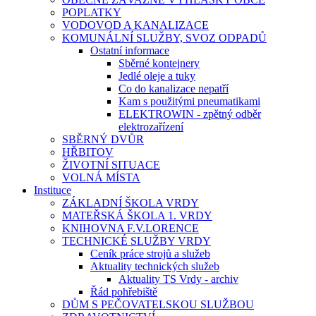
POPLATKY
VODOVOD A KANALIZACE
KOMUNÁLNÍ SLUŽBY, SVOZ ODPADŮ
Ostatní informace
Sběrné kontejnery
Jedlé oleje a tuky
Co do kanalizace nepatří
Kam s použitými pneumatikami
ELEKTROWIN - zpětný odběr
elektrozařízení
SBĚRNÝ DVŮR
HŘBITOV
ŽIVOTNÍ SITUACE
VOLNÁ MÍSTA
Instituce
ZÁKLADNÍ ŠKOLA VRDY
MATEŘSKÁ ŠKOLA 1. VRDY
KNIHOVNA F.V.LORENCE
TECHNICKÉ SLUŽBY VRDY
Ceník práce strojů a služeb
Aktuality technických služeb
Aktuality TS Vrdy - archiv
Řád pohřebiště
DŮM S PEČOVATELSKOU SLUŽBOU