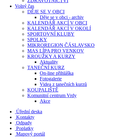
ZDRAVOTNICTVÍ
Volný čas
DĚJE SE V OBCI
Děje se v obci - archiv
KALENDÁŘ AKCÍ V OBCI
KALENDÁŘ AKCÍ V OKOLÍ
SPORTOVNÍ KLUBY
SPOLKY
MIKROREGION ČÁSLAVSKO
MAS LÍPA PRO VENKOV
KROUŽKY A KURZY
Aktuality
TANEČNÍ KURZ
On-line přihláška
Fotogalerie
Videa z tanečních kurzů
KOUPALIŠTĚ
Komunitní centrum Vrdy
Akce
Úřední deska
Kontakty
Odpady
Poplatky
Mapový portál