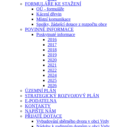
FORMULÁŘE KE STAŽENÍ
OÚ - formuláře
Kácení dřevin
Místní komunikace
Spolky, žádající dotace z rozpočtu obce
POVINNÉ INFORMACE
Poskytnuté informace
2016
2017
2018
2019
2020
2021
2022
2024
2025
2026
ÚZEMNÍ PLÁN
STRATEGICKÝ ROZVOJOVÝ PLÁN
E-PODATELNA
KONTAKTY
NAPIŠTE NÁM
PŘIJATÉ DOTACE
Vybudování sběrného dvora v obci Vrdy
Nádoby k rodinným domům v obci Vrdy