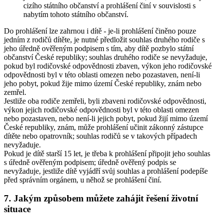
cizího státního občanství a prohlášení činí v souvislosti s
nabytím tohoto státního občanství.
Do prohlášení lze zahrnou i dítě - je-li prohlášení činěno pouze
jedním z rodičů dítěte, je nutné předložit souhlas druhého rodiče s
jeho úředně ověřeným podpisem s tím, aby dítě pozbylo státní
občanství České republiky; souhlas druhého rodiče se nevyžaduje,
pokud byl rodičovské odpovědnosti zbaven, výkon jeho rodičovské
odpovědnosti byl v této oblasti omezen nebo pozastaven, není-li
jeho pobyt, pokud žije mimo území České republiky, znám nebo
zemřel.
Jestliže oba rodiče zemřeli, byli zbaveni rodičovské odpovědnosti,
výkon jejich rodičovské odpovědnosti byl v této oblasti omezen
nebo pozastaven, nebo není-li jejich pobyt, pokud žijí mimo území
České republiky, znám, může prohlášení učinit zákonný zástupce
dítěte nebo opatrovník; souhlas rodičů se v takových případech
nevyžaduje.
Pokud je dítě starší 15 let, je třeba k prohlášení připojit jeho souhlas
s úředně ověřeným podpisem; úředně ověřený podpis se
nevyžaduje, jestliže dítě vyjádří svůj souhlas a prohlášení podepíše
před správním orgánem, u něhož se prohlášení činí.
7. Jakým způsobem můžete zahájit řešení životní
situace