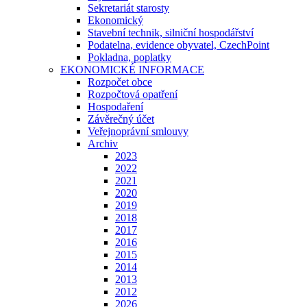
Sekretariát starosty
Ekonomický
Stavební technik, silniční hospodářství
Podatelna, evidence obyvatel, CzechPoint
Pokladna, poplatky
EKONOMICKÉ INFORMACE
Rozpočet obce
Rozpočtová opatření
Hospodaření
Závěrečný účet
Veřejnoprávní smlouvy
Archiv
2023
2022
2021
2020
2019
2018
2017
2016
2015
2014
2013
2012
2026