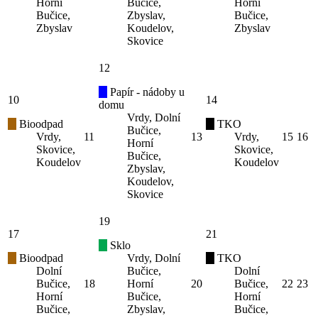
Horní
Bučice,
Horní
Bučice,
Zbyslav,
Bučice,
Zbyslav
Koudelov,
Zbyslav
Skovice
12
Papír - nádoby u
10
14
domu
Vrdy, Dolní
Bioodpad
TKO
Bučice,
Vrdy,
11
13
Vrdy,
15
16
Horní
Skovice,
Skovice,
Bučice,
Koudelov
Koudelov
Zbyslav,
Koudelov,
Skovice
19
17
21
Sklo
Bioodpad
Vrdy, Dolní
TKO
Dolní
Bučice,
Dolní
Bučice,
18
Horní
20
Bučice,
22
23
Horní
Bučice,
Horní
Bučice,
Zbyslav,
Bučice,