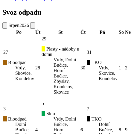
Svoz odpadu
Srpen
2026
Po
Út
St
Čt
Pá
So
Ne
29
Plasty - nádoby u
27
31
domu
Vrdy, Dolní
Bioodpad
TKO
Bučice,
Vrdy,
28
30
Vrdy,
1
2
Horní
Skovice,
Skovice,
Bučice,
Koudelov
Koudelov
Zbyslav,
Koudelov,
Skovice
5
3
7
Sklo
Bioodpad
Vrdy, Dolní
TKO
Dolní
Bučice,
Dolní
Bučice,
4
Horní
6
Bučice,
8
9