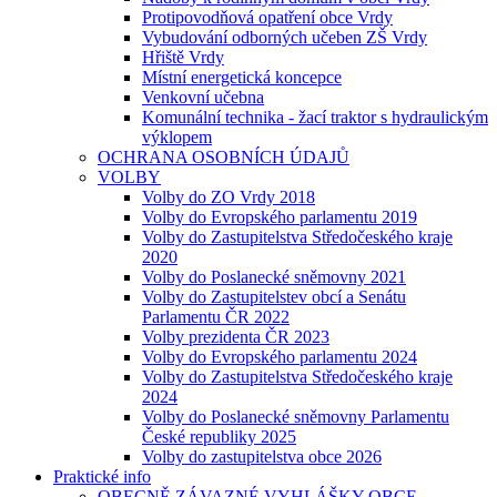
Protipovodňová opatření obce Vrdy
Vybudování odborných učeben ZŠ Vrdy
Hřiště Vrdy
Místní energetická koncepce
Venkovní učebna
Komunální technika - žací traktor s hydraulickým
výklopem
OCHRANA OSOBNÍCH ÚDAJŮ
VOLBY
Volby do ZO Vrdy 2018
Volby do Evropského parlamentu 2019
Volby do Zastupitelstva Středočeského kraje
2020
Volby do Poslanecké sněmovny 2021
Volby do Zastupitelstev obcí a Senátu
Parlamentu ČR 2022
Volby prezidenta ČR 2023
Volby do Evropského parlamentu 2024
Volby do Zastupitelstva Středočeského kraje
2024
Volby do Poslanecké sněmovny Parlamentu
České republiky 2025
Volby do zastupitelstva obce 2026
Praktické info
OBECNĚ ZÁVAZNÉ VYHLÁŠKY OBCE