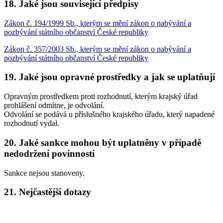
18. Jaké jsou související předpisy
Zákon č. 194/1999 Sb., kterým se mění zákon o nabývání a
pozbývání státního občanství České republiky
Zákon č. 357/2003 Sb., kterým se mění zákon o nabývání a
pozbývání státního občanství České republiky
19. Jaké jsou opravné prostředky a jak se uplatňují
Opravným prostředkem proti rozhodnutí, kterým krajský úřad
prohlášení odmítne, je odvolání.
Odvolání se podává u příslušného krajského úřadu, který napadené
rozhodnutí vydal.
20. Jaké sankce mohou být uplatněny v případě
nedodržení povinností
Sankce nejsou stanoveny.
21. Nejčastější dotazy