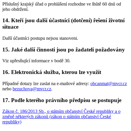
Příslušný krajský úřad o prohlášení rozhodne ve lhůtě 60 dnů od
jeho obdržení.
14. Kteří jsou další účastníci (dotčení) řešení životní
situace
Další účastníci postupu nejsou stanoveni.
15. Jaké další činnosti jsou po žadateli požadovány
Viz upřesňující informace v bodě 30.
16. Elektronická služba, kterou lze využít
Případné dotazy lze zaslat na e-mailové adresy:
obcanmat@mvcr.cz
nebo
bezuchova@mvcr.cz
.
17. Podle kterého právního předpisu se postupuje
Zákon č. 186/2013 Sb., o státním občanství České republiky a o
změně některých zákonů (zákon o státním občanství České
republiky)