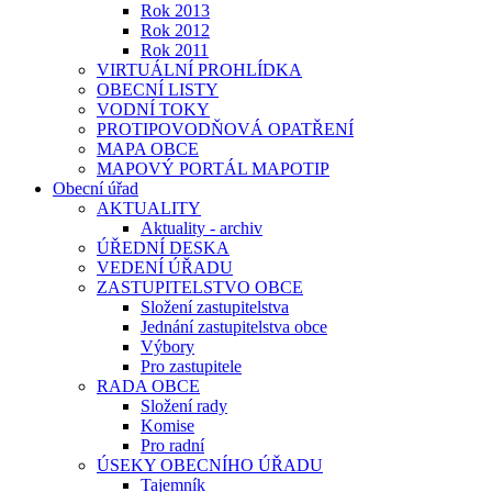
Rok 2013
Rok 2012
Rok 2011
VIRTUÁLNÍ PROHLÍDKA
OBECNÍ LISTY
VODNÍ TOKY
PROTIPOVODŇOVÁ OPATŘENÍ
MAPA OBCE
MAPOVÝ PORTÁL MAPOTIP
Obecní úřad
AKTUALITY
Aktuality - archiv
ÚŘEDNÍ DESKA
VEDENÍ ÚŘADU
ZASTUPITELSTVO OBCE
Složení zastupitelstva
Jednání zastupitelstva obce
Výbory
Pro zastupitele
RADA OBCE
Složení rady
Komise
Pro radní
ÚSEKY OBECNÍHO ÚŘADU
Tajemník