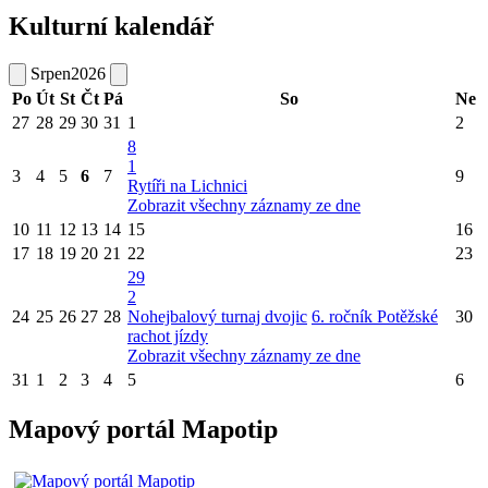
Kulturní kalendář
Srpen
2026
Po
Út
St
Čt
Pá
So
Ne
27
28
29
30
31
1
2
8
1
3
4
5
6
7
9
Rytíři na Lichnici
Zobrazit všechny záznamy ze dne
10
11
12
13
14
15
16
17
18
19
20
21
22
23
29
2
24
25
26
27
28
Nohejbalový turnaj dvojic
6. ročník Potěžské
30
rachot jízdy
Zobrazit všechny záznamy ze dne
31
1
2
3
4
5
6
Mapový portál Mapotip