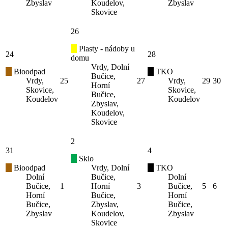
Zbyslav
Koudelov,
Zbyslav
Skovice
26
Plasty - nádoby u
24
28
domu
Vrdy, Dolní
Bioodpad
TKO
Bučice,
Vrdy,
25
27
Vrdy,
29
30
Horní
Skovice,
Skovice,
Bučice,
Koudelov
Koudelov
Zbyslav,
Koudelov,
Skovice
2
31
4
Sklo
Bioodpad
Vrdy, Dolní
TKO
Dolní
Bučice,
Dolní
Bučice,
1
Horní
3
Bučice,
5
6
Horní
Bučice,
Horní
Bučice,
Zbyslav,
Bučice,
Zbyslav
Koudelov,
Zbyslav
Skovice