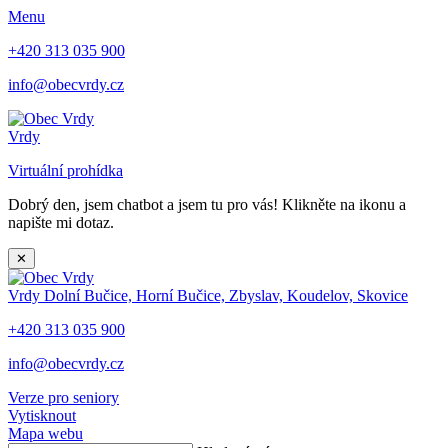
Menu
+420 313 035 900
info@obecvrdy.cz
Vrdy
Virtuální prohídka
Dobrý den, jsem chatbot a jsem tu pro vás! Klikněte na ikonu a
napište mi dotaz.
✕
Vrdy
Dolní Bučice, Horní Bučice, Zbyslav, Koudelov, Skovice
+420 313 035 900
info@obecvrdy.cz
Verze pro seniory
Vytisknout
Mapa webu