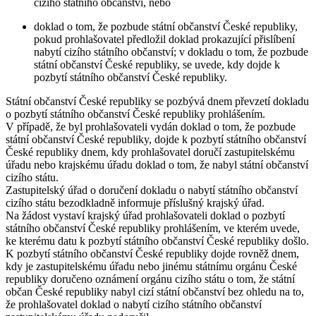
cizího státního občanství, nebo
doklad o tom, že pozbude státní občanství České republiky,
pokud prohlašovatel předložil doklad prokazující přislíbení
nabytí cizího státního občanství; v dokladu o tom, že pozbude
státní občanství České republiky, se uvede, kdy dojde k
pozbytí státního občanství České republiky.
Státní občanství České republiky se pozbývá dnem převzetí dokladu
o pozbytí státního občanství České republiky prohlášením.
V případě, že byl prohlašovateli vydán doklad o tom, že pozbude
státní občanství České republiky, dojde k pozbytí státního občanství
České republiky dnem, kdy prohlašovatel doručí zastupitelskému
úřadu nebo krajskému úřadu doklad o tom, že nabyl státní občanství
cizího státu.
Zastupitelský úřad o doručení dokladu o nabytí státního občanství
cizího státu bezodkladně informuje příslušný krajský úřad.
Na žádost vystaví krajský úřad prohlašovateli doklad o pozbytí
státního občanství České republiky prohlášením, ve kterém uvede,
ke kterému datu k pozbytí státního občanství České republiky došlo.
K pozbytí státního občanství České republiky dojde rovněž dnem,
kdy je zastupitelskému úřadu nebo jinému státnímu orgánu České
republiky doručeno oznámení orgánu cizího státu o tom, že státní
občan České republiky nabyl cizí státní občanství bez ohledu na to,
že prohlašovatel doklad o nabytí cizího státního občanství