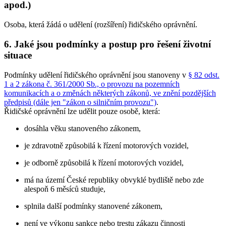
apod.)
Osoba, která žádá o udělení (rozšíření) řidičského oprávnění.
6. Jaké jsou podmínky a postup pro řešení životní
situace
Podmínky udělení řidičského oprávnění jsou stanoveny v
§ 82 odst.
1 a 2 zákona č. 361/2000 Sb., o provozu na pozemních
komunikacích a o změnách některých zákonů, ve znění pozdějších
předpisů (dále jen "zákon o silničním provozu")
.
Řidičské oprávnění lze udělit pouze osobě, která:
dosáhla věku stanoveného zákonem,
je zdravotně způsobilá k řízení motorových vozidel,
je odborně způsobilá k řízení motorových vozidel,
má na území České republiky obvyklé bydliště nebo zde
alespoň 6 měsíců studuje,
splnila další podmínky stanovené zákonem,
není ve výkonu sankce nebo trestu zákazu činnosti