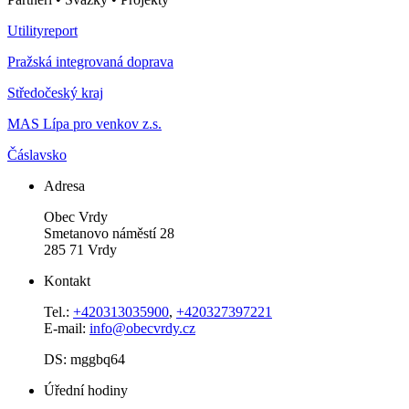
Utilityreport
Pražská integrovaná doprava
Středočeský kraj
MAS Lípa pro venkov z.s.
Čáslavsko
Adresa
Obec Vrdy
Smetanovo náměstí 28
285 71 Vrdy
Kontakt
Tel.:
+420313035900
,
+420327397221
E-mail:
info@obecvrdy.cz
DS: mggbq64
Úřední hodiny