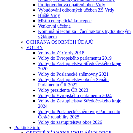
Protipovodňová opatření obce Vrdy
Vybudování odborných učeben ZŠ Vrdy
Hřiště Vrdy
Místní energetická koncepce
Venkovní učebna
Komunální technika - žací traktor s hydraulickým
výklopem
OCHRANA OSOBNÍCH ÚDAJŮ
VOLBY
Volby do ZO Vrdy 2018
Volby do Evropského parlamentu 2019
Volby do Zastupitelstva Středočeského kraje
2020
Volby do Poslanecké sněmovny 2021
Volby do Zastupitelstev obcí a Senátu
Parlamentu ČR 2022
Volby prezidenta ČR 2023
Volby do Evropského parlamentu 2024
Volby do Zastupitelstva Středočeského kraje
2024
Volby do Poslanecké sněmovny Parlamentu
České republiky 2025
Volby do zastupitelstva obce 2026
Praktické info
OBECNĚ ZÁVAZNÉ VYHLÁŠKY OBCE