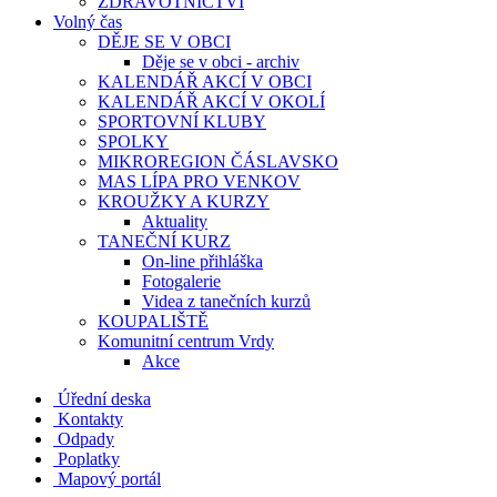
ZDRAVOTNICTVÍ
Volný čas
DĚJE SE V OBCI
Děje se v obci - archiv
KALENDÁŘ AKCÍ V OBCI
KALENDÁŘ AKCÍ V OKOLÍ
SPORTOVNÍ KLUBY
SPOLKY
MIKROREGION ČÁSLAVSKO
MAS LÍPA PRO VENKOV
KROUŽKY A KURZY
Aktuality
TANEČNÍ KURZ
On-line přihláška
Fotogalerie
Videa z tanečních kurzů
KOUPALIŠTĚ
Komunitní centrum Vrdy
Akce
Úřední deska
Kontakty
Odpady
Poplatky
Mapový portál