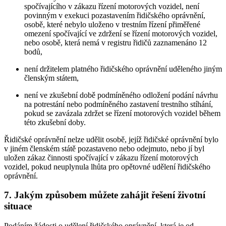
spočívajícího v zákazu řízení motorových vozidel, není
povinným v exekuci pozastavením řidičského oprávnění,
osobě, které nebylo uloženo v trestním řízení přiměřené
omezení spočívající ve zdržení se řízení motorových vozidel,
nebo osobě, která nemá v registru řidičů zaznamenáno 12
bodů,
není držitelem platného řidičského oprávnění uděleného jiným
členským státem,
není ve zkušební době podmíněného odložení podání návrhu
na potrestání nebo podmíněného zastavení trestního stíhání,
pokud se zavázala zdržet se řízení motorových vozidel během
této zkušební doby.
Řidičské oprávnění nelze udělit osobě, jejíž řidičské oprávnění bylo
v jiném členském státě pozastaveno nebo odejmuto, nebo jí byl
uložen zákaz činnosti spočívající v zákazu řízení motorových
vozidel, pokud neuplynula lhůta pro opětovné udělení řidičského
oprávnění.
7. Jakým způsobem můžete zahájit řešení životní
situace
Podáním žádosti o udělení řidičského oprávnění, která je od