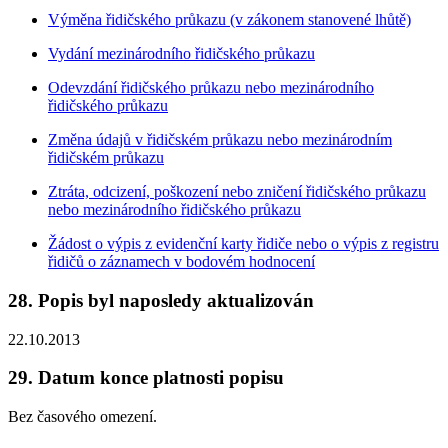
Výměna řidičského průkazu (v zákonem stanovené lhůtě)
Vydání mezinárodního řidičského průkazu
Odevzdání řidičského průkazu nebo mezinárodního
řidičského průkazu
Změna údajů v řidičském průkazu nebo mezinárodním
řidičském průkazu
Ztráta, odcizení, poškození nebo zničení řidičského průkazu
nebo mezinárodního řidičského průkazu
Žádost o výpis z evidenční karty řidiče nebo o výpis z registru
řidičů o záznamech v bodovém hodnocení
28. Popis byl naposledy aktualizován
22.10.2013
29. Datum konce platnosti popisu
Bez časového omezení.