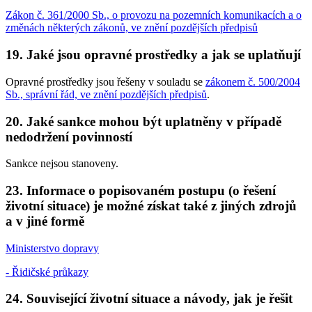
Zákon č. 361/2000 Sb., o provozu na pozemních komunikacích a o
změnách některých zákonů, ve znění pozdějších předpisů
19. Jaké jsou opravné prostředky a jak se uplatňují
Opravné prostředky jsou řešeny v souladu se
zákonem č. 500/2004
Sb., správní řád, ve znění pozdějších předpisů
.
20. Jaké sankce mohou být uplatněny v případě
nedodržení povinností
Sankce nejsou stanoveny.
23. Informace o popisovaném postupu (o řešení
životní situace) je možné získat také z jiných zdrojů
a v jiné formě
Ministerstvo dopravy
- Řidičské průkazy
24. Související životní situace a návody, jak je řešit