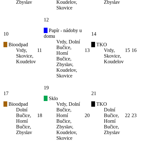
Zbyslav
Koudelov,
Zbyslav
Skovice
12
Papír - nádoby u
10
14
domu
Vrdy, Dolní
Bioodpad
TKO
Bučice,
Vrdy,
11
13
Vrdy,
15
16
Horní
Skovice,
Skovice,
Bučice,
Koudelov
Koudelov
Zbyslav,
Koudelov,
Skovice
19
17
21
Sklo
Bioodpad
Vrdy, Dolní
TKO
Dolní
Bučice,
Dolní
Bučice,
18
Horní
20
Bučice,
22
23
Horní
Bučice,
Horní
Bučice,
Zbyslav,
Bučice,
Zbyslav
Koudelov,
Zbyslav
Skovice