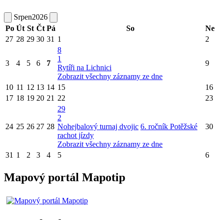
Srpen
2026
Po
Út
St
Čt
Pá
So
Ne
27
28
29
30
31
1
2
8
1
3
4
5
6
7
9
Rytíři na Lichnici
Zobrazit všechny záznamy ze dne
10
11
12
13
14
15
16
17
18
19
20
21
22
23
29
2
24
25
26
27
28
Nohejbalový turnaj dvojic
6. ročník Potěžské
30
rachot jízdy
Zobrazit všechny záznamy ze dne
31
1
2
3
4
5
6
Mapový portál Mapotip