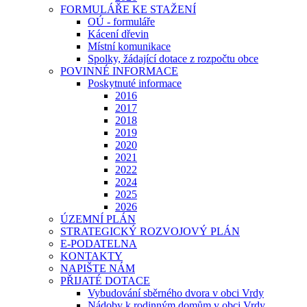
FORMULÁŘE KE STAŽENÍ
OÚ - formuláře
Kácení dřevin
Místní komunikace
Spolky, žádající dotace z rozpočtu obce
POVINNÉ INFORMACE
Poskytnuté informace
2016
2017
2018
2019
2020
2021
2022
2024
2025
2026
ÚZEMNÍ PLÁN
STRATEGICKÝ ROZVOJOVÝ PLÁN
E-PODATELNA
KONTAKTY
NAPIŠTE NÁM
PŘIJATÉ DOTACE
Vybudování sběrného dvora v obci Vrdy
Nádoby k rodinným domům v obci Vrdy