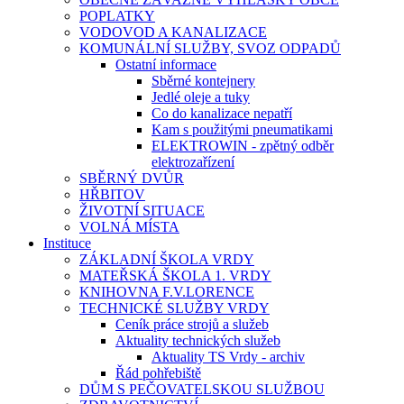
POPLATKY
VODOVOD A KANALIZACE
KOMUNÁLNÍ SLUŽBY, SVOZ ODPADŮ
Ostatní informace
Sběrné kontejnery
Jedlé oleje a tuky
Co do kanalizace nepatří
Kam s použitými pneumatikami
ELEKTROWIN - zpětný odběr
elektrozařízení
SBĚRNÝ DVŮR
HŘBITOV
ŽIVOTNÍ SITUACE
VOLNÁ MÍSTA
Instituce
ZÁKLADNÍ ŠKOLA VRDY
MATEŘSKÁ ŠKOLA 1. VRDY
KNIHOVNA F.V.LORENCE
TECHNICKÉ SLUŽBY VRDY
Ceník práce strojů a služeb
Aktuality technických služeb
Aktuality TS Vrdy - archiv
Řád pohřebiště
DŮM S PEČOVATELSKOU SLUŽBOU