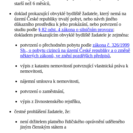
starší než 6 měsíců,
doklad prokazující obvyklé bydliště žadatele, který nemá na
území České republiky trvalý pobyt, nebo návrh jiného
důkazního prostředku k jeho prokázání, nebo potvrzení o
studiu podle
§ 82 odst. 4 zákona o silničním provozu
;
dokladem prokazujícím obvyklé bydliště žadatele je zejména:
potvrzení o přechodném pobytu podle
zákona č. 326/1999
Sb., o pobytu cizinců na území České republiky a o změně
některých zákonů, ve znění pozdějších předpisů
,
výpis z katastru nemovitostí potvrzující vlastnická práva k
nemovitosti,
nájemní smlouva k nemovitosti,
potvrzení o zaměstnání,
výpis z živnostenského rejstříku,
čestné prohlášení žadatele, že:
není držitelem platného řidičského oprávnění uděleného
jiným členským státem a