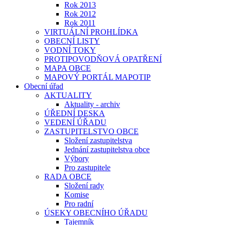
Rok 2013
Rok 2012
Rok 2011
VIRTUÁLNÍ PROHLÍDKA
OBECNÍ LISTY
VODNÍ TOKY
PROTIPOVODŇOVÁ OPATŘENÍ
MAPA OBCE
MAPOVÝ PORTÁL MAPOTIP
Obecní úřad
AKTUALITY
Aktuality - archiv
ÚŘEDNÍ DESKA
VEDENÍ ÚŘADU
ZASTUPITELSTVO OBCE
Složení zastupitelstva
Jednání zastupitelstva obce
Výbory
Pro zastupitele
RADA OBCE
Složení rady
Komise
Pro radní
ÚSEKY OBECNÍHO ÚŘADU
Tajemník