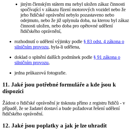
jiným členským státem mu nebyl uložen zákaz činnosti
spočívající v zákazu řízení motorových vozidel nebo že
jeho řidičské oprávnění nebylo pozastaveno nebo
odejmuto, nebo že již uplynula doba, na kterou byl zákaz
činnosti uložen, nebo doba pro opětovné udělení
řidičského oprávnění,
rozhodnutí o udělení výjimky podle
§ 83 odst. 4 zákona o
silničním provozu
, byla-li udělena,
doklad o splnění dalších podmínek podle
§ 91 zákona o
silničním provozu
,
jedna průkazová fotografie.
11. Jaké jsou potřebné formuláře a kde jsou k
dispozici
Žádost o řidičské oprávnění je tisknuta přímo z registru řidičů - v
případě, že se žadatel dostaví a bude požadovat řešení udělení
řidičského oprávnění.
12. Jaké jsou poplatky a jak je lze uhradit