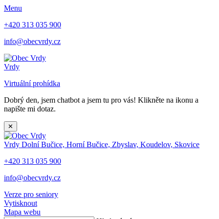
Menu
+420 313 035 900
info@obecvrdy.cz
Vrdy
Virtuální prohídka
Dobrý den, jsem chatbot a jsem tu pro vás! Klikněte na ikonu a
napište mi dotaz.
✕
Vrdy
Dolní Bučice, Horní Bučice, Zbyslav, Koudelov, Skovice
+420 313 035 900
info@obecvrdy.cz
Verze pro seniory
Vytisknout
Mapa webu