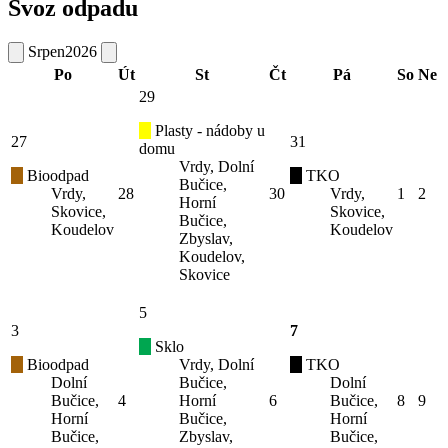
Svoz odpadu
Srpen
2026
Po
Út
St
Čt
Pá
So
Ne
29
Plasty - nádoby u
27
31
domu
Vrdy, Dolní
Bioodpad
TKO
Bučice,
Vrdy,
28
30
Vrdy,
1
2
Horní
Skovice,
Skovice,
Bučice,
Koudelov
Koudelov
Zbyslav,
Koudelov,
Skovice
5
3
7
Sklo
Bioodpad
Vrdy, Dolní
TKO
Dolní
Bučice,
Dolní
Bučice,
4
Horní
6
Bučice,
8
9
Horní
Bučice,
Horní
Bučice,
Zbyslav,
Bučice,