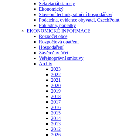
Sekretariát starosty
Ekonomický
Stavební technik, silniční hospodářství
Podatelna, evidence obyvatel, CzechPoint
Pokladna, poplatky
EKONOMICKÉ INFORMACE
Rozpočet obce
Rozpočtová opatření
Hospodaření
Závěrečný účet
Veřejnoprávní smlouvy
Archiv
2023
2022
2021
2020
2019
2018
2017
2016
2015
2014
2013
2012
2026