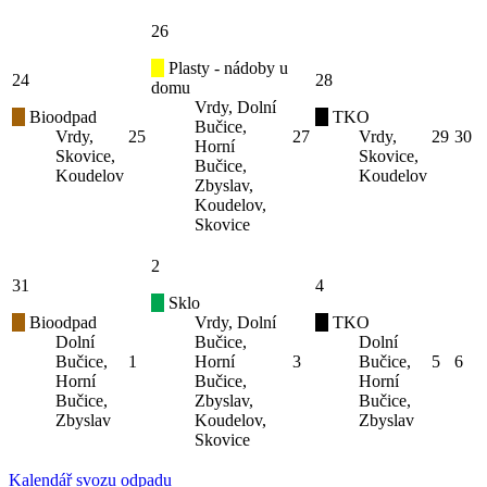
26
Plasty - nádoby u
24
28
domu
Vrdy, Dolní
Bioodpad
TKO
Bučice,
Vrdy,
25
27
Vrdy,
29
30
Horní
Skovice,
Skovice,
Bučice,
Koudelov
Koudelov
Zbyslav,
Koudelov,
Skovice
2
31
4
Sklo
Bioodpad
Vrdy, Dolní
TKO
Dolní
Bučice,
Dolní
Bučice,
1
Horní
3
Bučice,
5
6
Horní
Bučice,
Horní
Bučice,
Zbyslav,
Bučice,
Zbyslav
Koudelov,
Zbyslav
Skovice
Kalendář svozu odpadu