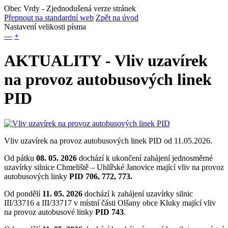
Obec Vrdy
- Zjednodušená verze stránek
Přepnout na standardní web
Zpět na úvod
Nastavení velikosti písma
—
+
AKTUALITY - Vliv uzavírek
na provoz autobusových linek
PID
Vliv uzavírek na provoz autobusových linek PID od 11.05.2026.
Od pátku
08. 05. 2026
dochází k ukončení zahájení jednosměrné
uzavírky silnice Chmeliště – Uhlířské Janovice mající vliv na provoz
autobusových linky
PID 706, 772, 773.
Od pondělí
11. 05. 2026
dochází k zahájení uzavírky silnic
III/33716 a III/33717 v místní části Olšany obce Kluky mající vliv
na provoz autobusové linky
PID 743
.