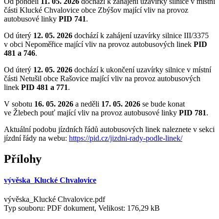
Od pondělí
11. 05. 2026
dochází k zahájení uzavírky silnice v místní
části Klucké Chvalovice obce Zbýšov mající vliv na provoz
autobusové linky
PID 741
.
Od úterý
12. 05. 2026
dochází k zahájení uzavírky silnice III/3375
v obci Nepoměřice mající vliv na provoz autobusových linek
PID
481 a 746
.
Od úterý
12. 05. 2026
dochází k ukončení uzavírky silnice v místní
části Netušil obce Rašovice mající vliv na provoz autobusových
linek
PID 481 a 771
.
V sobotu
16. 05. 2026
a neděli
17. 05. 2026
se bude konat
ve Žlebech pouť mající vliv na provoz autobusové linky
PID 781
.
Aktuální podobu jízdních řádů autobusových linek naleznete v sekci
jízdní řády na webu:
https://pid.cz/jizdni-rady-
podle-linek/
Přílohy
vývěska_Klucké Chvalovice
vývěska_Klucké Chvalovice.pdf
Typ souboru: PDF dokument, Velikost: 176,29 kB