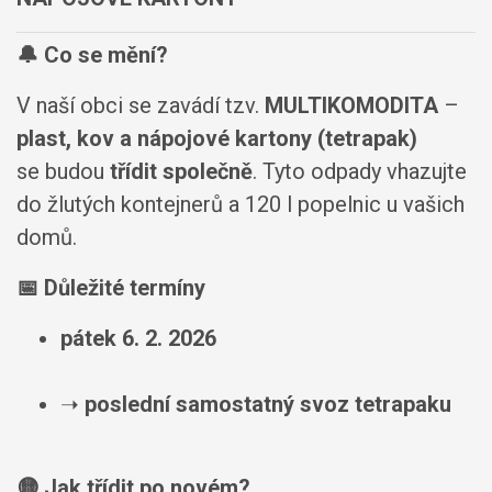
🔔
Co se mění?
V naší obci se zavádí tzv.
MULTIKOMODITA
–
plast, kov a nápojové kartony (tetrapak)
se budou
třídit společně
. Tyto odpady vhazujte
do žlutých kontejnerů a 120 l popelnic u vašich
domů.
📅
Důležité termíny
pátek 6. 2. 2026
➝
poslední samostatný svoz tetrapaku
🟡
Jak třídit po novém?