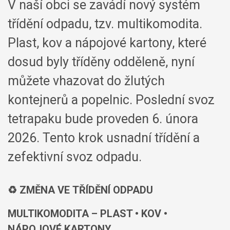
V naší obci se zavádí nový systém
třídění odpadu, tzv. multikomodita.
Plast, kov a nápojové kartony, které
dosud byly tříděny odděleně, nyní
můžete vhazovat do žlutých
kontejnerů a popelnic. Poslední svoz
tetrapaku bude proveden 6. února
2026. Tento krok usnadní třídění a
zefektivní svoz odpadu.
♻
️ ZMĚNA VE TŘÍDĚNÍ ODPADU
MULTIKOMODITA – PLAST • KOV •
NÁPOJOVÉ KARTONY