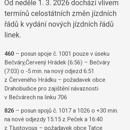
Od neděle 1. 3. 2026 dochází vlivem
termínů celostátních změn jízdních
řádů k vydání nových jízdních řádů
linek.
460
– posun spoje č. 1001 pouze v úseku
Bečváry,Červený Hrádek (6:56) – Bečváry
(7:03) o -5 min. na nový odjezd 6:51
z Červeného Hrádku – požadavek obce
Drahobudice pro zajištění návaznosti
v Bečvárech na linku 706
826
– posun spojů č. 1017 a 1026 o +30 min.
na nové odjezdy 15:15 z Peček a 16:40
z Tlustovous – požadavek obce Tatce