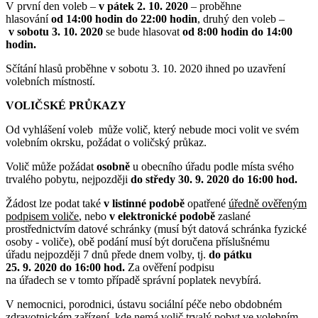
V první den voleb –
v pátek 2. 10. 2020
– proběhne
hlasování
od 14:00 hodin do 22:00 hodin
, druhý den voleb –
v sobotu 3. 10. 2020
se bude hlasovat
od 8:00 hodin do 14:00
hodin.
Sčítání hlasů proběhne v sobotu 3. 10. 2020 ihned po uzavření
volebních místností.
VOLIČSKÉ PRŮKAZY
Od vyhlášení voleb může volič, který nebude moci volit ve svém
volebním okrsku, požádat o voličský průkaz.
Volič může požádat
osobně
u obecního úřadu podle místa svého
trvalého pobytu, nejpozději
do středy 30. 9. 2020 do 16:00 hod.
Žádost lze podat také
v listinné podobě
opatřené
úředně ověřeným
podpisem voliče
, nebo
v elektronické podobě
zaslané
prostřednictvím datové schránky (musí být datová schránka fyzické
osoby - voliče), obě podání musí být doručena příslušnému
úřadu nejpozději 7 dnů přede dnem volby, tj.
do pátku
25. 9. 2020 do 16:00 hod.
Za ověření podpisu
na úřadech se v tomto případě správní poplatek nevybírá.
V nemocnici, porodnici, ústavu sociální péče nebo obdobném
zdravotnickém zařízení, kde nemá volič trvalý pobyt ve volebním