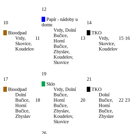
12
Papír - nádoby u
10
14
domu
Vrdy, Dolní
Bioodpad
TKO
Bučice,
Vrdy,
11
13
Vrdy,
15
16
Horní
Skovice,
Skovice,
Bučice,
Koudelov
Koudelov
Zbyslav,
Koudelov,
Skovice
19
17
21
Sklo
Bioodpad
Vrdy, Dolní
TKO
Dolní
Bučice,
Dolní
Bučice,
18
Horní
20
Bučice,
22
23
Horní
Bučice,
Horní
Bučice,
Zbyslav,
Bučice,
Zbyslav
Koudelov,
Zbyslav
Skovice
26