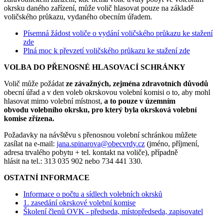
okrsku daného zařízení, může volič hlasovat pouze na základě
voličského průkazu, vydaného obecním úřadem.
Písemná žádost voliče o vydání voličského průkazu ke stažení
zde
Plná moc k převzetí voličského průkazu ke stažení zde
VOLBA DO PŘENOSNÉ HLASOVACÍ SCHRÁNKY
Volič může požádat
ze závažných, zejména zdravotních důvodů
obecní úřad a v den voleb okrskovou volební komisi o to, aby mohl
hlasovat mimo volební místnost,
a to pouze v územním
obvodu volebního okrsku, pro který byla okrsková volební
komise zřízena.
Požadavky na návštěvu s přenosnou volební schránkou můžete
zasílat na e-mail:
jana.spinarova@obecvrdy.cz
(jméno, příjmení,
adresa trvalého pobytu + tel. kontakt na voliče), případně
hlásit na tel.: 313 035 902 nebo 734 441 330.
OSTATNÍ INFORMACE
Informace o počtu a sídlech volebních okrsků
1. zasedání okrskové volební komise
Školení členů OVK - předseda, místopředseda, zapisovatel