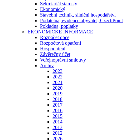
Sekretariát starosty
Ekonomický
Stavební technik, silniční hospodářství
Podatelna, evidence obyvatel, CzechPoint
Pokladna, poplatky
EKONOMICKÉ INFORMACE
Rozpočet obce
Rozpočtová opatření
Hospodaření
Závěrečný účet
Veřejnoprávní smlouvy
Archiv
2023
2022
2021
2020
2019
2018
2017
2016
2015
2014
2013
2012
2026