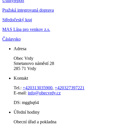
Utilityreport
Pražská integrovaná doprava
Středočeský kraj
MAS Lípa pro venkov z.s.
Čáslavsko
Adresa
Obec Vrdy
Smetanovo náměstí 28
285 71 Vrdy
Kontakt
Tel.:
+420313035900
,
+420327397221
E-mail:
info@obecvrdy.cz
DS: mggbq64
Úřední hodiny
Obecní úřad a pokladna