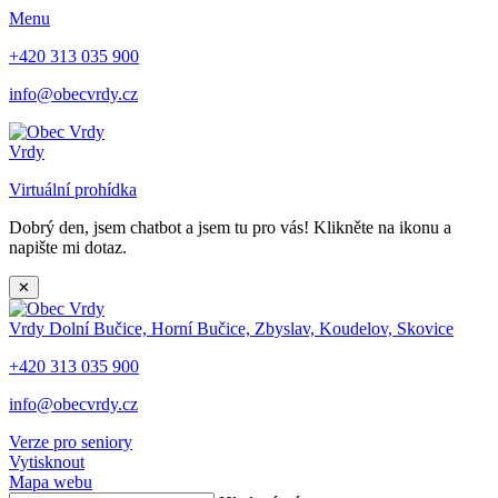
Menu
+420 313 035 900
info@obecvrdy.cz
Vrdy
Virtuální prohídka
Dobrý den, jsem chatbot a jsem tu pro vás! Klikněte na ikonu a
napište mi dotaz.
✕
Vrdy
Dolní Bučice, Horní Bučice, Zbyslav, Koudelov, Skovice
+420 313 035 900
info@obecvrdy.cz
Verze pro seniory
Vytisknout
Mapa webu