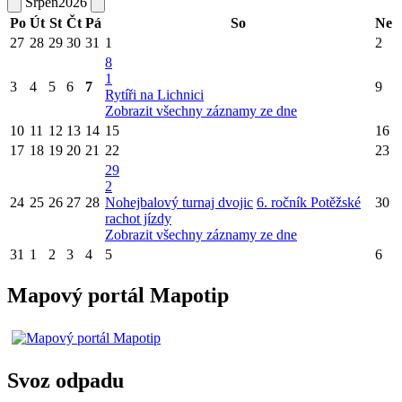
Srpen
2026
Po
Út
St
Čt
Pá
So
Ne
27
28
29
30
31
1
2
8
1
3
4
5
6
7
9
Rytíři na Lichnici
Zobrazit všechny záznamy ze dne
10
11
12
13
14
15
16
17
18
19
20
21
22
23
29
2
24
25
26
27
28
Nohejbalový turnaj dvojic
6. ročník Potěžské
30
rachot jízdy
Zobrazit všechny záznamy ze dne
31
1
2
3
4
5
6
Mapový portál Mapotip
Svoz odpadu