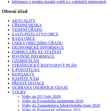
Informace o termínu konání voleb a o volebních místnostech
Obecní úřad
AKTUALITY
ÚŘEDNÍ DESKA
VEDENÍ ÚŘADU
ZASTUPITELSTVO OBCE
RADA OBCE
ÚSEKY OBECNÍHO ÚŘADU
EKONOMICKÉ INFORMACE
FORMULÁŘE KE STAŽENÍ
POVINNÉ INFORMACE
ÚZEMNÍ PLÁN
STRATEGICKÝ ROZVOJOVÝ PLÁN
E-PODATELNA
KONTAKTY
NAPIŠTE NÁM
PŘIJATÉ DOTACE
OCHRANA OSOBNÍCH ÚDAJŮ
VOLBY
Volby do ZO Vrdy 2018
Volby do Evropského parlamentu 2019
Volby do Zastupitelstva Středočeského kraje 2020
Volby do Poslanecké sněmovny 2021