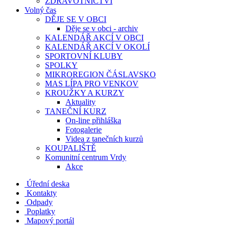
ZDRAVOTNICTVÍ
Volný čas
DĚJE SE V OBCI
Děje se v obci - archiv
KALENDÁŘ AKCÍ V OBCI
KALENDÁŘ AKCÍ V OKOLÍ
SPORTOVNÍ KLUBY
SPOLKY
MIKROREGION ČÁSLAVSKO
MAS LÍPA PRO VENKOV
KROUŽKY A KURZY
Aktuality
TANEČNÍ KURZ
On-line přihláška
Fotogalerie
Videa z tanečních kurzů
KOUPALIŠTĚ
Komunitní centrum Vrdy
Akce
Úřední deska
Kontakty
Odpady
Poplatky
Mapový portál