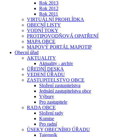
Rok 2013
Rok 2012
Rok 2011
VIRTUÁLNÍ PROHLÍDKA
OBECNÍ LISTY
VODNÍ TOKY
PROTIPOVODŇOVÁ OPATŘENÍ
MAPA OBCE
MAPOVÝ PORTÁL MAPOTIP
Obecní úřad
AKTUALITY
Aktuality - archiv
ÚŘEDNÍ DESKA
VEDENÍ ÚŘADU
ZASTUPITELSTVO OBCE
Složení zastupitelstva
Jednání zastupitelstva obce
Výbory
Pro zastupitele
RADA OBCE
Složení rady
Komise
Pro radní
ÚSEKY OBECNÍHO ÚŘADU
Tajemník