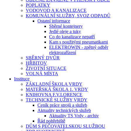
POPLATKY
VODOVOD A KANALIZACE
KOMUNÁLNÍ SLUŽBY, SVOZ ODPADŮ
Ostatní informace
Sběrné kontejnery
Jedlé oleje a tuky
Co do kanalizace nepatří
Kam s použitými pneumatikami
ELEKTROWIN - zpětný odběr
elektrozařízení
SBĚRNÝ DVŮR
HŘBITOV
ŽIVOTNÍ SITUACE
VOLNÁ MÍSTA
Instituce
ZÁKLADNÍ ŠKOLA VRDY
MATEŘSKÁ ŠKOLA 1. VRDY
KNIHOVNA F.V.LORENCE
TECHNICKÉ SLUŽBY VRDY
Ceník práce strojů a služeb
Aktuality technických služeb
Aktuality TS Vrdy - archiv
Řád pohřebiště
DŮM S PEČOVATELSKOU SLUŽBOU