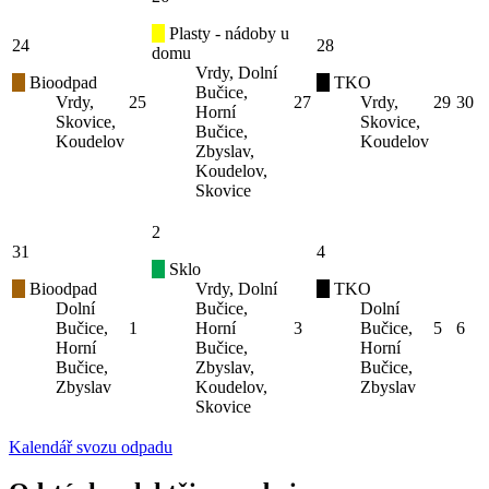
Plasty - nádoby u
24
28
domu
Vrdy, Dolní
Bioodpad
TKO
Bučice,
Vrdy,
25
27
Vrdy,
29
30
Horní
Skovice,
Skovice,
Bučice,
Koudelov
Koudelov
Zbyslav,
Koudelov,
Skovice
2
31
4
Sklo
Bioodpad
Vrdy, Dolní
TKO
Dolní
Bučice,
Dolní
Bučice,
1
Horní
3
Bučice,
5
6
Horní
Bučice,
Horní
Bučice,
Zbyslav,
Bučice,
Zbyslav
Koudelov,
Zbyslav
Skovice
Kalendář svozu odpadu