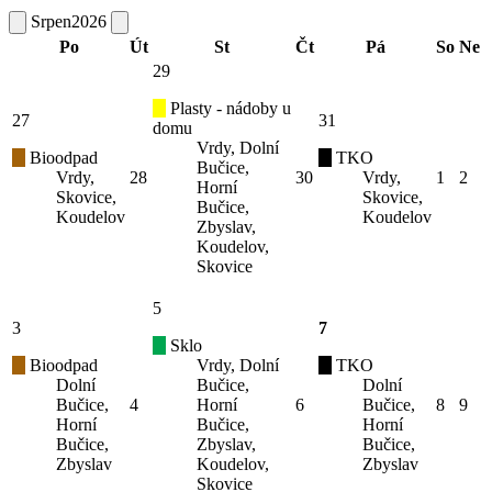
Srpen
2026
Po
Út
St
Čt
Pá
So
Ne
29
Plasty - nádoby u
27
31
domu
Vrdy, Dolní
Bioodpad
TKO
Bučice,
Vrdy,
28
30
Vrdy,
1
2
Horní
Skovice,
Skovice,
Bučice,
Koudelov
Koudelov
Zbyslav,
Koudelov,
Skovice
5
3
7
Sklo
Bioodpad
Vrdy, Dolní
TKO
Dolní
Bučice,
Dolní
Bučice,
4
Horní
6
Bučice,
8
9
Horní
Bučice,
Horní
Bučice,
Zbyslav,
Bučice,
Zbyslav
Koudelov,
Zbyslav
Skovice