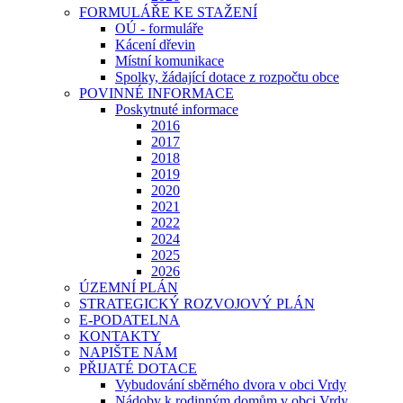
FORMULÁŘE KE STAŽENÍ
OÚ - formuláře
Kácení dřevin
Místní komunikace
Spolky, žádající dotace z rozpočtu obce
POVINNÉ INFORMACE
Poskytnuté informace
2016
2017
2018
2019
2020
2021
2022
2024
2025
2026
ÚZEMNÍ PLÁN
STRATEGICKÝ ROZVOJOVÝ PLÁN
E-PODATELNA
KONTAKTY
NAPIŠTE NÁM
PŘIJATÉ DOTACE
Vybudování sběrného dvora v obci Vrdy
Nádoby k rodinným domům v obci Vrdy