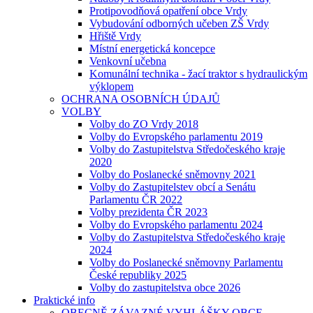
Protipovodňová opatření obce Vrdy
Vybudování odborných učeben ZŠ Vrdy
Hřiště Vrdy
Místní energetická koncepce
Venkovní učebna
Komunální technika - žací traktor s hydraulickým
výklopem
OCHRANA OSOBNÍCH ÚDAJŮ
VOLBY
Volby do ZO Vrdy 2018
Volby do Evropského parlamentu 2019
Volby do Zastupitelstva Středočeského kraje
2020
Volby do Poslanecké sněmovny 2021
Volby do Zastupitelstev obcí a Senátu
Parlamentu ČR 2022
Volby prezidenta ČR 2023
Volby do Evropského parlamentu 2024
Volby do Zastupitelstva Středočeského kraje
2024
Volby do Poslanecké sněmovny Parlamentu
České republiky 2025
Volby do zastupitelstva obce 2026
Praktické info
OBECNĚ ZÁVAZNÉ VYHLÁŠKY OBCE