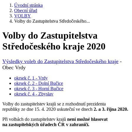
Úvodní stránka
Obecní úřad
VOLBY
Volby do Zastupitelstva Středočeského...
Volby do Zastupitelstva
Středočeského kraje 2020
Výsledky voleb do Zastupitelstva Středočeského kraje
-
Obec Vrdy
okrsek č. 1 - Vrdy
okrsek č. 2 - Dolní Bučice
okrsek č. 3 - Horní Bučice
okrsek č. 4 - Zbyslav
Volby do zastupitelstev krajů se z rozhodnutí prezidenta
republiky ze dne 15. 4. 2020 uskuteční ve dnech
2. a 3. října 2020.
Při volbách do zastupitelstev krajů
není možné hlasovat
na zastupitelských úřadech ČR v zahraničí.