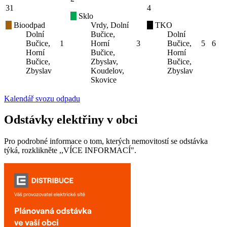
31
4
Sklo
Bioodpad
Vrdy, Dolní
TKO
Dolní
Bučice,
Dolní
Bučice,
1
Horní
3
Bučice,
5
6
Horní
Bučice,
Horní
Bučice,
Zbyslav,
Bučice,
Zbyslav
Koudelov,
Zbyslav
Skovice
Kalendář svozu odpadu
Odstávky elektřiny v obci
Pro podrobné informace o tom, kterých nemovitostí se odstávka
týká, rozklikněte ,,VÍCE INFORMACÍ".