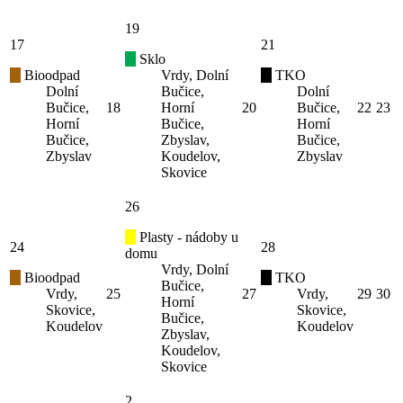
19
17
21
Sklo
Bioodpad
Vrdy, Dolní
TKO
Dolní
Bučice,
Dolní
Bučice,
18
Horní
20
Bučice,
22
23
Horní
Bučice,
Horní
Bučice,
Zbyslav,
Bučice,
Zbyslav
Koudelov,
Zbyslav
Skovice
26
Plasty - nádoby u
24
28
domu
Vrdy, Dolní
Bioodpad
TKO
Bučice,
Vrdy,
25
27
Vrdy,
29
30
Horní
Skovice,
Skovice,
Bučice,
Koudelov
Koudelov
Zbyslav,
Koudelov,
Skovice
2