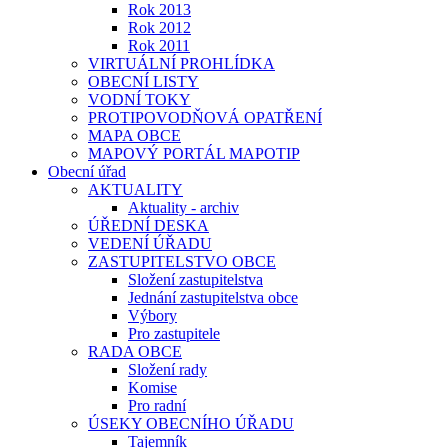
Rok 2013
Rok 2012
Rok 2011
VIRTUÁLNÍ PROHLÍDKA
OBECNÍ LISTY
VODNÍ TOKY
PROTIPOVODŇOVÁ OPATŘENÍ
MAPA OBCE
MAPOVÝ PORTÁL MAPOTIP
Obecní úřad
AKTUALITY
Aktuality - archiv
ÚŘEDNÍ DESKA
VEDENÍ ÚŘADU
ZASTUPITELSTVO OBCE
Složení zastupitelstva
Jednání zastupitelstva obce
Výbory
Pro zastupitele
RADA OBCE
Složení rady
Komise
Pro radní
ÚSEKY OBECNÍHO ÚŘADU
Tajemník