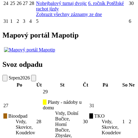
24
25
26
27
28
Nohejbalový turnaj dvojic
6. ročník Potěžské
30
rachot jízdy
Zobrazit všechny záznamy ze dne
31
1
2
3
4
5
6
Mapový portál Mapotip
Svoz odpadu
Srpen
2026
Po
Út
St
Čt
Pá
So
Ne
29
Plasty - nádoby u
27
31
domu
Vrdy, Dolní
Bioodpad
TKO
Bučice,
Vrdy,
28
30
Vrdy,
1
2
Horní
Skovice,
Skovice,
Bučice,
Koudelov
Koudelov
Zbyslav,