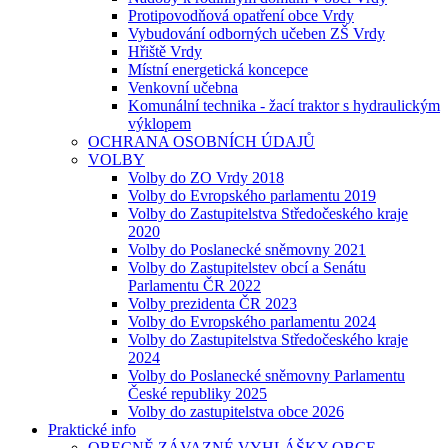
Protipovodňová opatření obce Vrdy
Vybudování odborných učeben ZŠ Vrdy
Hřiště Vrdy
Místní energetická koncepce
Venkovní učebna
Komunální technika - žací traktor s hydraulickým
výklopem
OCHRANA OSOBNÍCH ÚDAJŮ
VOLBY
Volby do ZO Vrdy 2018
Volby do Evropského parlamentu 2019
Volby do Zastupitelstva Středočeského kraje
2020
Volby do Poslanecké sněmovny 2021
Volby do Zastupitelstev obcí a Senátu
Parlamentu ČR 2022
Volby prezidenta ČR 2023
Volby do Evropského parlamentu 2024
Volby do Zastupitelstva Středočeského kraje
2024
Volby do Poslanecké sněmovny Parlamentu
České republiky 2025
Volby do zastupitelstva obce 2026
Praktické info
OBECNĚ ZÁVAZNÉ VYHLÁŠKY OBCE