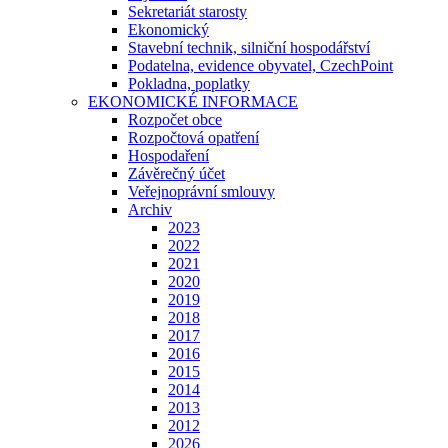
Sekretariát starosty
Ekonomický
Stavební technik, silniční hospodářství
Podatelna, evidence obyvatel, CzechPoint
Pokladna, poplatky
EKONOMICKÉ INFORMACE
Rozpočet obce
Rozpočtová opatření
Hospodaření
Závěrečný účet
Veřejnoprávní smlouvy
Archiv
2023
2022
2021
2020
2019
2018
2017
2016
2015
2014
2013
2012
2026