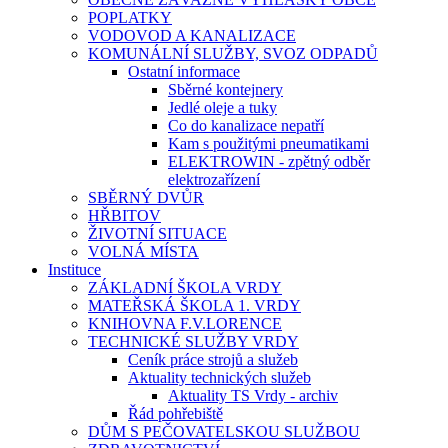
POPLATKY
VODOVOD A KANALIZACE
KOMUNÁLNÍ SLUŽBY, SVOZ ODPADŮ
Ostatní informace
Sběrné kontejnery
Jedlé oleje a tuky
Co do kanalizace nepatří
Kam s použitými pneumatikami
ELEKTROWIN - zpětný odběr
elektrozařízení
SBĚRNÝ DVŮR
HŘBITOV
ŽIVOTNÍ SITUACE
VOLNÁ MÍSTA
Instituce
ZÁKLADNÍ ŠKOLA VRDY
MATEŘSKÁ ŠKOLA 1. VRDY
KNIHOVNA F.V.LORENCE
TECHNICKÉ SLUŽBY VRDY
Ceník práce strojů a služeb
Aktuality technických služeb
Aktuality TS Vrdy - archiv
Řád pohřebiště
DŮM S PEČOVATELSKOU SLUŽBOU