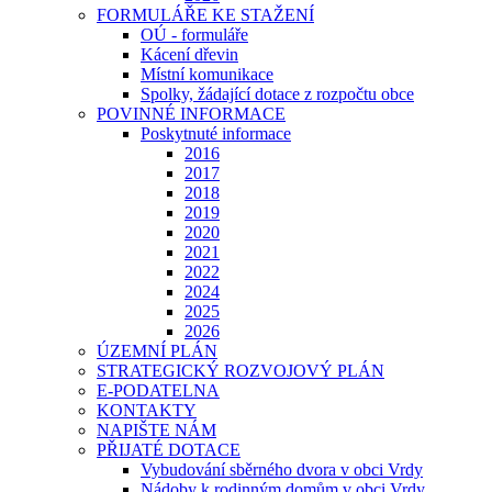
FORMULÁŘE KE STAŽENÍ
OÚ - formuláře
Kácení dřevin
Místní komunikace
Spolky, žádající dotace z rozpočtu obce
POVINNÉ INFORMACE
Poskytnuté informace
2016
2017
2018
2019
2020
2021
2022
2024
2025
2026
ÚZEMNÍ PLÁN
STRATEGICKÝ ROZVOJOVÝ PLÁN
E-PODATELNA
KONTAKTY
NAPIŠTE NÁM
PŘIJATÉ DOTACE
Vybudování sběrného dvora v obci Vrdy
Nádoby k rodinným domům v obci Vrdy