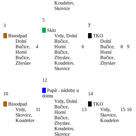
Koudelov,
Skovice
5
3
7
Sklo
Bioodpad
Vrdy, Dolní
TKO
Dolní
Bučice,
Dolní
Bučice,
4
Horní
6
Bučice,
8
9
Horní
Bučice,
Horní
Bučice,
Zbyslav,
Bučice,
Zbyslav
Koudelov,
Zbyslav
Skovice
12
Papír - nádoby u
10
14
domu
Vrdy, Dolní
Bioodpad
TKO
Bučice,
Vrdy,
11
13
Vrdy,
15
16
Horní
Skovice,
Skovice,
Bučice,
Koudelov
Koudelov
Zbyslav,
Koudelov,
Skovice