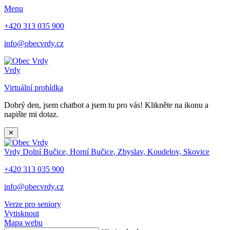
Menu
+420 313 035 900
info@obecvrdy.cz
Vrdy
Virtuální prohídka
Dobrý den, jsem chatbot a jsem tu pro vás! Klikněte na ikonu a
napište mi dotaz.
✕
Vrdy
Dolní Bučice, Horní Bučice, Zbyslav, Koudelov, Skovice
+420 313 035 900
info@obecvrdy.cz
Verze pro seniory
Vytisknout
Mapa webu