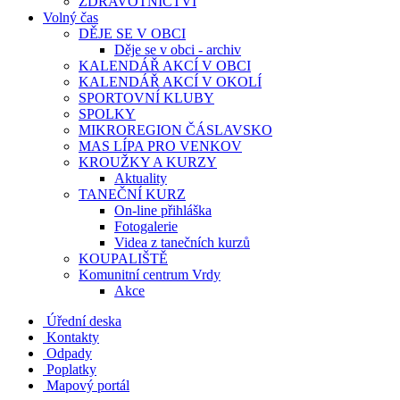
ZDRAVOTNICTVÍ
Volný čas
DĚJE SE V OBCI
Děje se v obci - archiv
KALENDÁŘ AKCÍ V OBCI
KALENDÁŘ AKCÍ V OKOLÍ
SPORTOVNÍ KLUBY
SPOLKY
MIKROREGION ČÁSLAVSKO
MAS LÍPA PRO VENKOV
KROUŽKY A KURZY
Aktuality
TANEČNÍ KURZ
On-line přihláška
Fotogalerie
Videa z tanečních kurzů
KOUPALIŠTĚ
Komunitní centrum Vrdy
Akce
Úřední deska
Kontakty
Odpady
Poplatky
Mapový portál