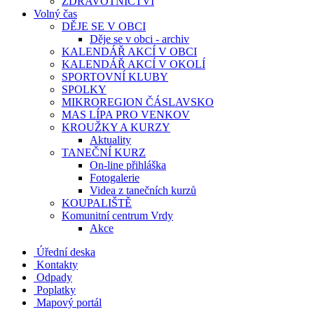
ZDRAVOTNICTVÍ
Volný čas
DĚJE SE V OBCI
Děje se v obci - archiv
KALENDÁŘ AKCÍ V OBCI
KALENDÁŘ AKCÍ V OKOLÍ
SPORTOVNÍ KLUBY
SPOLKY
MIKROREGION ČÁSLAVSKO
MAS LÍPA PRO VENKOV
KROUŽKY A KURZY
Aktuality
TANEČNÍ KURZ
On-line přihláška
Fotogalerie
Videa z tanečních kurzů
KOUPALIŠTĚ
Komunitní centrum Vrdy
Akce
Úřední deska
Kontakty
Odpady
Poplatky
Mapový portál