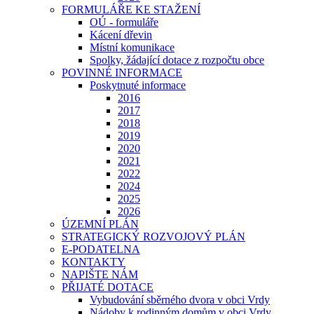
FORMULÁŘE KE STAŽENÍ
OÚ - formuláře
Kácení dřevin
Místní komunikace
Spolky, žádající dotace z rozpočtu obce
POVINNÉ INFORMACE
Poskytnuté informace
2016
2017
2018
2019
2020
2021
2022
2024
2025
2026
ÚZEMNÍ PLÁN
STRATEGICKÝ ROZVOJOVÝ PLÁN
E-PODATELNA
KONTAKTY
NAPIŠTE NÁM
PŘIJATÉ DOTACE
Vybudování sběrného dvora v obci Vrdy
Nádoby k rodinným domům v obci Vrdy