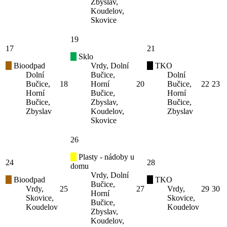
Zbyslav,
Koudelov,
Skovice
19
17
21
Sklo
Bioodpad
Vrdy, Dolní
TKO
Dolní
Bučice,
Dolní
Bučice,
18
Horní
20
Bučice,
22
23
Horní
Bučice,
Horní
Bučice,
Zbyslav,
Bučice,
Zbyslav
Koudelov,
Zbyslav
Skovice
26
Plasty - nádoby u
24
28
domu
Vrdy, Dolní
Bioodpad
TKO
Bučice,
Vrdy,
25
27
Vrdy,
29
30
Horní
Skovice,
Skovice,
Bučice,
Koudelov
Koudelov
Zbyslav,
Koudelov,