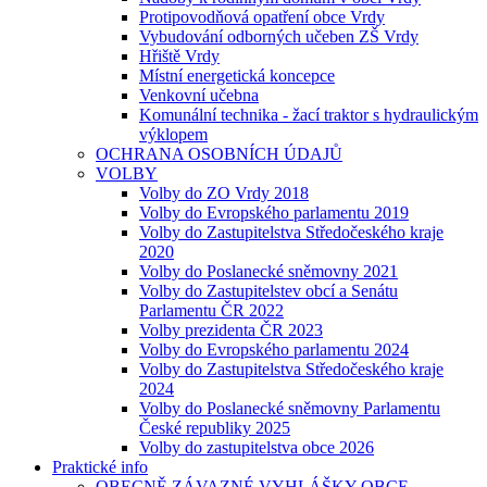
Protipovodňová opatření obce Vrdy
Vybudování odborných učeben ZŠ Vrdy
Hřiště Vrdy
Místní energetická koncepce
Venkovní učebna
Komunální technika - žací traktor s hydraulickým
výklopem
OCHRANA OSOBNÍCH ÚDAJŮ
VOLBY
Volby do ZO Vrdy 2018
Volby do Evropského parlamentu 2019
Volby do Zastupitelstva Středočeského kraje
2020
Volby do Poslanecké sněmovny 2021
Volby do Zastupitelstev obcí a Senátu
Parlamentu ČR 2022
Volby prezidenta ČR 2023
Volby do Evropského parlamentu 2024
Volby do Zastupitelstva Středočeského kraje
2024
Volby do Poslanecké sněmovny Parlamentu
České republiky 2025
Volby do zastupitelstva obce 2026
Praktické info
OBECNĚ ZÁVAZNÉ VYHLÁŠKY OBCE