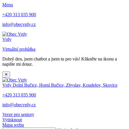
Menu
+420 313 035 900
info@obecvrdy.cz
Vrdy
Virtuální prohídka
Dobrý den, jsem chatbot a jsem tu pro vás! Klikněte na ikonu a
napište mi dotaz.
✕
Vrdy
Dolní Bučice, Horní Bučice, Zbyslav, Koudelov, Skovice
+420 313 035 900
info@obecvrdy.cz
Verze pro seniory
Vytisknout
Mapa webu