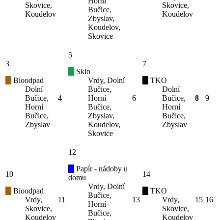
Horní
Skovice,
Skovice,
Bučice,
Koudelov
Koudelov
Zbyslav,
Koudelov,
Skovice
5
3
7
Sklo
Bioodpad
Vrdy, Dolní
TKO
Dolní
Bučice,
Dolní
Bučice,
4
Horní
6
Bučice,
8
9
Horní
Bučice,
Horní
Bučice,
Zbyslav,
Bučice,
Zbyslav
Koudelov,
Zbyslav
Skovice
12
Papír - nádoby u
10
14
domu
Vrdy, Dolní
Bioodpad
TKO
Bučice,
Vrdy,
11
13
Vrdy,
15
16
Horní
Skovice,
Skovice,
Bučice,
Koudelov
Koudelov