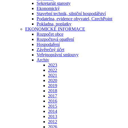
Sekretariát starosty
Ekonomický
Stavební technik, silniční hospodářství
Podatelna, evidence obyvatel, CzechPoint
Pokladna, poplatky
EKONOMICKÉ INFORMACE
Rozpočet obce
Rozpočtová opatření
Hospodaření
Závěrečný účet
Veřejnoprávní smlouvy
Archiv
2023
2022
2021
2020
2019
2018
2017
2016
2015
2014
2013
2012
2026