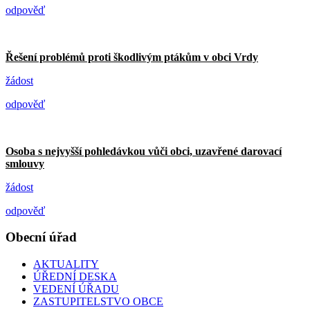
odpověď
Řešení problémů proti škodlivým ptákům v obci Vrdy
žádost
odpověď
Osoba s nejvyšší pohledávkou vůči obci, uzavřené darovací
smlouvy
žádost
odpověď
Obecní úřad
AKTUALITY
ÚŘEDNÍ DESKA
VEDENÍ ÚŘADU
ZASTUPITELSTVO OBCE