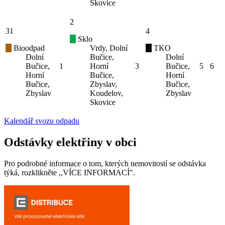
Skovice
2
31
4
Sklo
Bioodpad
Vrdy, Dolní
TKO
Dolní
Bučice,
Dolní
Bučice,
1
Horní
3
Bučice,
5
6
Horní
Bučice,
Horní
Bučice,
Zbyslav,
Bučice,
Zbyslav
Koudelov,
Zbyslav
Skovice
Kalendář svozu odpadu
Odstávky elektřiny v obci
Pro podrobné informace o tom, kterých nemovitostí se odstávka
týká, rozklikněte ,,VÍCE INFORMACÍ".