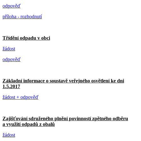
odpověď
příloha - rozhodnutí
Třídění odpadu v obci
žádost
odpověď
Základní informace o soustavě veřejného osvětlení ke dni
1.5.2017
žádost + odpověď
Zajišťování sdruženého plnění povinností zpětného odběru
a využití odpadů z obalů
žádost