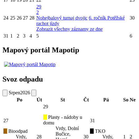
29
2
24
25
26
27
28
Nohejbalový turnaj dvojic
6. ročník Potěžské
30
rachot jízdy
Zobrazit všechny záznamy ze dne
31
1
2
3
4
5
6
Mapový portál Mapotip
Svoz odpadu
Srpen
2026
Po
Út
St
Čt
Pá
So
Ne
29
Plasty - nádoby u
27
31
domu
Vrdy, Dolní
Bioodpad
TKO
Bučice,
Vrdy,
28
30
Vrdy,
1
2