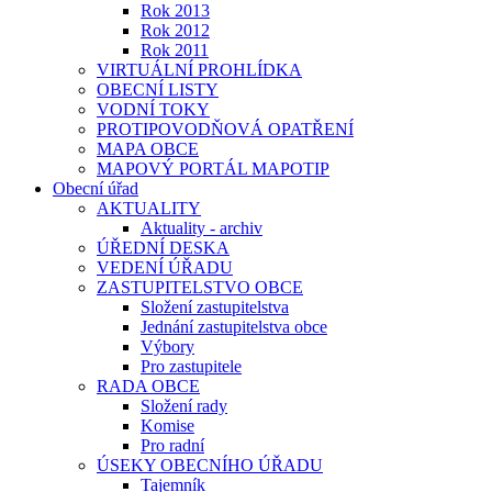
Rok 2013
Rok 2012
Rok 2011
VIRTUÁLNÍ PROHLÍDKA
OBECNÍ LISTY
VODNÍ TOKY
PROTIPOVODŇOVÁ OPATŘENÍ
MAPA OBCE
MAPOVÝ PORTÁL MAPOTIP
Obecní úřad
AKTUALITY
Aktuality - archiv
ÚŘEDNÍ DESKA
VEDENÍ ÚŘADU
ZASTUPITELSTVO OBCE
Složení zastupitelstva
Jednání zastupitelstva obce
Výbory
Pro zastupitele
RADA OBCE
Složení rady
Komise
Pro radní
ÚSEKY OBECNÍHO ÚŘADU
Tajemník