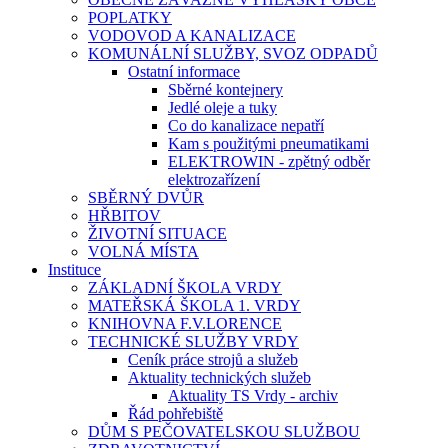
POPLATKY
VODOVOD A KANALIZACE
KOMUNÁLNÍ SLUŽBY, SVOZ ODPADŮ
Ostatní informace
Sběrné kontejnery
Jedlé oleje a tuky
Co do kanalizace nepatří
Kam s použitými pneumatikami
ELEKTROWIN - zpětný odběr
elektrozařízení
SBĚRNÝ DVŮR
HŘBITOV
ŽIVOTNÍ SITUACE
VOLNÁ MÍSTA
Instituce
ZÁKLADNÍ ŠKOLA VRDY
MATEŘSKÁ ŠKOLA 1. VRDY
KNIHOVNA F.V.LORENCE
TECHNICKÉ SLUŽBY VRDY
Ceník práce strojů a služeb
Aktuality technických služeb
Aktuality TS Vrdy - archiv
Řád pohřebiště
DŮM S PEČOVATELSKOU SLUŽBOU