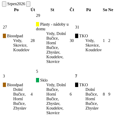
Srpen
2026
Po
Út
St
Čt
Pá
So
Ne
29
Plasty - nádoby u
27
31
domu
Vrdy, Dolní
Bioodpad
TKO
Bučice,
Vrdy,
28
30
Vrdy,
1
2
Horní
Skovice,
Skovice,
Bučice,
Koudelov
Koudelov
Zbyslav,
Koudelov,
Skovice
5
3
7
Sklo
Bioodpad
Vrdy, Dolní
TKO
Dolní
Bučice,
Dolní
Bučice,
4
Horní
6
Bučice,
8
9
Horní
Bučice,
Horní
Bučice,
Zbyslav,
Bučice,
Zbyslav
Koudelov,
Zbyslav
Skovice