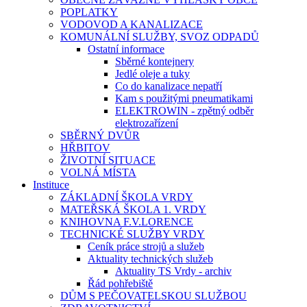
POPLATKY
VODOVOD A KANALIZACE
KOMUNÁLNÍ SLUŽBY, SVOZ ODPADŮ
Ostatní informace
Sběrné kontejnery
Jedlé oleje a tuky
Co do kanalizace nepatří
Kam s použitými pneumatikami
ELEKTROWIN - zpětný odběr
elektrozařízení
SBĚRNÝ DVŮR
HŘBITOV
ŽIVOTNÍ SITUACE
VOLNÁ MÍSTA
Instituce
ZÁKLADNÍ ŠKOLA VRDY
MATEŘSKÁ ŠKOLA 1. VRDY
KNIHOVNA F.V.LORENCE
TECHNICKÉ SLUŽBY VRDY
Ceník práce strojů a služeb
Aktuality technických služeb
Aktuality TS Vrdy - archiv
Řád pohřebiště
DŮM S PEČOVATELSKOU SLUŽBOU