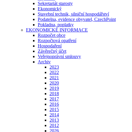
Sekretariát starosty
Ekonomický
Stavební technik, silniční hospodářství
Podatelna, evidence obyvatel, CzechPoint
Pokladna, poplatky
EKONOMICKÉ INFORMACE
Rozpočet obce
Rozpočtová opatření
Hospodaření
Závěrečný účet
Veřejnoprávní smlouvy
Archiv
2023
2022
2021
2020
2019
2018
2017
2016
2015
2014
2013
2012
2026