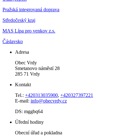
Pražská integrovaná doprava
Středočeský kraj
MAS Lípa pro venkov z.s.
Čáslavsko
Adresa
Obec Vrdy
Smetanovo náměstí 28
285 71 Vrdy
Kontakt
Tel.:
+420313035900
,
+420327397221
E-mail:
info@obecvrdy.cz
DS: mggbq64
Úřední hodiny
Obecní úřad a pokladna