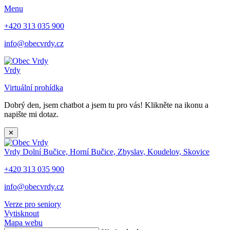
Menu
+420 313 035 900
info@obecvrdy.cz
Vrdy
Virtuální prohídka
Dobrý den, jsem chatbot a jsem tu pro vás! Klikněte na ikonu a
napište mi dotaz.
✕
Vrdy
Dolní Bučice, Horní Bučice, Zbyslav, Koudelov, Skovice
+420 313 035 900
info@obecvrdy.cz
Verze pro seniory
Vytisknout
Mapa webu