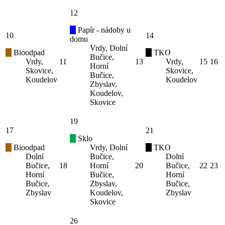
12
Papír - nádoby u
10
14
domu
Vrdy, Dolní
Bioodpad
TKO
Bučice,
Vrdy,
11
13
Vrdy,
15
16
Horní
Skovice,
Skovice,
Bučice,
Koudelov
Koudelov
Zbyslav,
Koudelov,
Skovice
19
17
21
Sklo
Bioodpad
Vrdy, Dolní
TKO
Dolní
Bučice,
Dolní
Bučice,
18
Horní
20
Bučice,
22
23
Horní
Bučice,
Horní
Bučice,
Zbyslav,
Bučice,
Zbyslav
Koudelov,
Zbyslav
Skovice
26