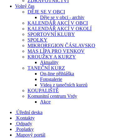
ZDRAVOTNICTVÍ
Volný čas
DĚJE SE V OBCI
Děje se v obci - archiv
KALENDÁŘ AKCÍ V OBCI
KALENDÁŘ AKCÍ V OKOLÍ
SPORTOVNÍ KLUBY
SPOLKY
MIKROREGION ČÁSLAVSKO
MAS LÍPA PRO VENKOV
KROUŽKY A KURZY
Aktuality
TANEČNÍ KURZ
On-line přihláška
Fotogalerie
Videa z tanečních kurzů
KOUPALIŠTĚ
Komunitní centrum Vrdy
Akce
Úřední deska
Kontakty
Odpady
Poplatky
Mapový portál