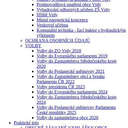
Protipovodňová opatření obce Vrdy
Vybudování odborných učeben ZŠ Vrdy
Hřiště Vrdy
Místní energetická koncepce
Venkovní učebna
Komunální technika - žací traktor s hydraulickým
výklopem
OCHRANA OSOBNÍCH ÚDAJŮ
VOLBY
Volby do ZO Vrdy 2018
Volby do Evropského parlamentu 2019
Volby do Zastupitelstva Středočeského kraje
2020
Volby do Poslanecké sněmovny 2021
Volby do Zastupitelstev obcí a Senátu
Parlamentu ČR 2022
Volby prezidenta ČR 2023
Volby do Evropského parlamentu 2024
Volby do Zastupitelstva Středočeského kraje
2024
Volby do Poslanecké sněmovny Parlamentu
České republiky 2025
Volby do zastupitelstva obce 2026
Praktické info
OBECNĚ ZÁVAZNÉ VYHLÁŠKY OBCE