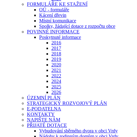
FORMULÁŘE KE STAŽENÍ
OÚ - formuláře
Kácení dřevin
Místní komunikace
Spolky, žádající dotace z rozpočtu obce
POVINNÉ INFORMACE
Poskytnuté informace
2016
2017
2018
2019
2020
2021
2022
2024
2025
2026
ÚZEMNÍ PLÁN
STRATEGICKÝ ROZVOJOVÝ PLÁN
E-PODATELNA
KONTAKTY
NAPIŠTE NÁM
PŘIJATÉ DOTACE
Vybudování sběrného dvora v obci Vrdy
Nádoby k rodinným domům v obci Vrdy