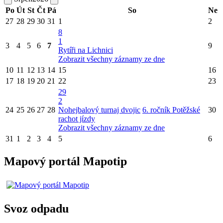
Po
Út
St
Čt
Pá
So
Ne
27
28
29
30
31
1
2
8
1
3
4
5
6
7
9
Rytíři na Lichnici
Zobrazit všechny záznamy ze dne
10
11
12
13
14
15
16
17
18
19
20
21
22
23
29
2
24
25
26
27
28
Nohejbalový turnaj dvojic
6. ročník Potěžské
30
rachot jízdy
Zobrazit všechny záznamy ze dne
31
1
2
3
4
5
6
Mapový portál Mapotip
Svoz odpadu