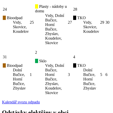
Plasty - nádoby u
24
28
domu
Vrdy, Dolní
Bioodpad
TKO
Bučice,
Vrdy,
25
27
Vrdy,
29
30
Horní
Skovice,
Skovice,
Bučice,
Koudelov
Koudelov
Zbyslav,
Koudelov,
Skovice
2
31
4
Sklo
Bioodpad
Vrdy, Dolní
TKO
Dolní
Bučice,
Dolní
Bučice,
1
Horní
3
Bučice,
5
6
Horní
Bučice,
Horní
Bučice,
Zbyslav,
Bučice,
Zbyslav
Koudelov,
Zbyslav
Skovice
Kalendář svozu odpadu
Odstávky elektřiny v obci