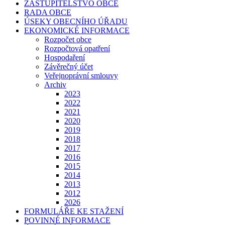
ZASTUPITELSTVO OBCE
RADA OBCE
ÚSEKY OBECNÍHO ÚŘADU
EKONOMICKÉ INFORMACE
Rozpočet obce
Rozpočtová opatření
Hospodaření
Závěrečný účet
Veřejnoprávní smlouvy
Archiv
2023
2022
2021
2020
2019
2018
2017
2016
2015
2014
2013
2012
2026
FORMULÁŘE KE STAŽENÍ
POVINNÉ INFORMACE