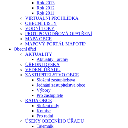
Rok 2013
Rok 2012
Rok 2011
VIRTUÁLNÍ PROHLÍDKA
OBECNÍ LISTY
VODNÍ TOKY
PROTIPOVODŇOVÁ OPATŘENÍ
MAPA OBCE
MAPOVÝ PORTÁL MAPOTIP
Obecní úřad
AKTUALITY
Aktuality - archiv
ÚŘEDNÍ DESKA
VEDENÍ ÚŘADU
ZASTUPITELSTVO OBCE
Složení zastupitelstva
Jednání zastupitelstva obce
Výbory
Pro zastupitele
RADA OBCE
Složení rady
Komise
Pro radní
ÚSEKY OBECNÍHO ÚŘADU
Tajemník