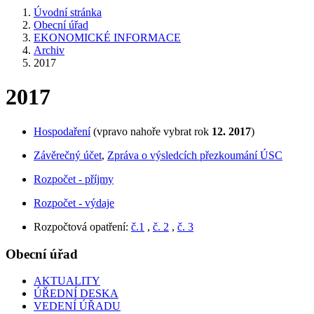
Úvodní stránka
Obecní úřad
EKONOMICKÉ INFORMACE
Archiv
2017
2017
Hospodaření
(vpravo nahoře vybrat rok
12. 2017
)
Závěrečný účet
,
Zpráva o výsledcích přezkoumání ÚSC
Rozpočet - příjmy
Rozpočet - výdaje
Rozpočtová opatření:
č.1
,
č. 2
,
č. 3
Obecní úřad
AKTUALITY
ÚŘEDNÍ DESKA
VEDENÍ ÚŘADU