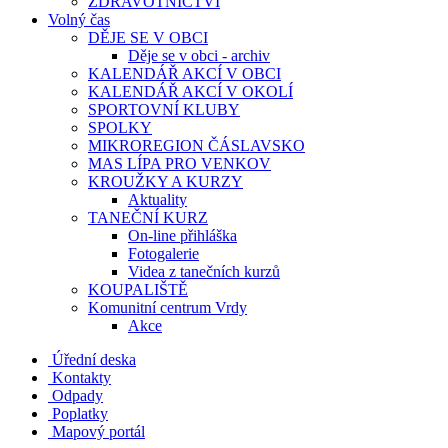
ZDRAVOTNICTVÍ
Volný čas
DĚJE SE V OBCI
Děje se v obci - archiv
KALENDÁŘ AKCÍ V OBCI
KALENDÁŘ AKCÍ V OKOLÍ
SPORTOVNÍ KLUBY
SPOLKY
MIKROREGION ČÁSLAVSKO
MAS LÍPA PRO VENKOV
KROUŽKY A KURZY
Aktuality
TANEČNÍ KURZ
On-line přihláška
Fotogalerie
Videa z tanečních kurzů
KOUPALIŠTĚ
Komunitní centrum Vrdy
Akce
Úřední deska
Kontakty
Odpady
Poplatky
Mapový portál