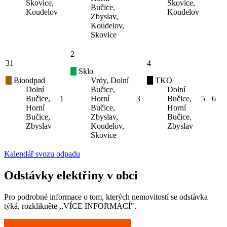
Skovice,
Skovice,
Bučice,
Koudelov
Koudelov
Zbyslav,
Koudelov,
Skovice
2
31
4
Sklo
Bioodpad
Vrdy, Dolní
TKO
Dolní
Bučice,
Dolní
Bučice,
1
Horní
3
Bučice,
5
6
Horní
Bučice,
Horní
Bučice,
Zbyslav,
Bučice,
Zbyslav
Koudelov,
Zbyslav
Skovice
Kalendář svozu odpadu
Odstávky elektřiny v obci
Pro podrobné informace o tom, kterých nemovitostí se odstávka
týká, rozklikněte ,,VÍCE INFORMACÍ".