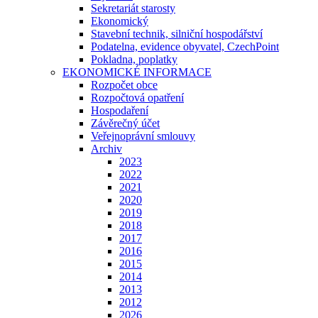
Sekretariát starosty
Ekonomický
Stavební technik, silniční hospodářství
Podatelna, evidence obyvatel, CzechPoint
Pokladna, poplatky
EKONOMICKÉ INFORMACE
Rozpočet obce
Rozpočtová opatření
Hospodaření
Závěrečný účet
Veřejnoprávní smlouvy
Archiv
2023
2022
2021
2020
2019
2018
2017
2016
2015
2014
2013
2012
2026