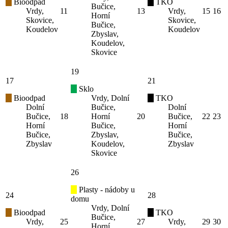
Bioodpad
TKO
Bučice,
Vrdy,
11
13
Vrdy,
15
16
Horní
Skovice,
Skovice,
Bučice,
Koudelov
Koudelov
Zbyslav,
Koudelov,
Skovice
19
17
21
Sklo
Bioodpad
Vrdy, Dolní
TKO
Dolní
Bučice,
Dolní
Bučice,
18
Horní
20
Bučice,
22
23
Horní
Bučice,
Horní
Bučice,
Zbyslav,
Bučice,
Zbyslav
Koudelov,
Zbyslav
Skovice
26
Plasty - nádoby u
24
28
domu
Vrdy, Dolní
Bioodpad
TKO
Bučice,
Vrdy,
25
27
Vrdy,
29
30
Horní