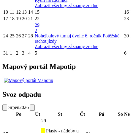
Rytíři na Lichnici
Zobrazit všechny záznamy ze dne
10
11
12
13
14
15
16
17
18
19
20
21
22
23
29
2
24
25
26
27
28
Nohejbalový turnaj dvojic
6. ročník Potěžské
30
rachot jízdy
Zobrazit všechny záznamy ze dne
31
1
2
3
4
5
6
Mapový portál Mapotip
Svoz odpadu
Srpen
2026
Po
Út
St
Čt
Pá
So
Ne
29
Plasty - nádoby u