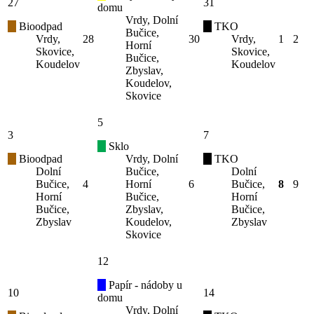
27
31
domu
Vrdy, Dolní
Bioodpad
TKO
Bučice,
Vrdy,
28
30
Vrdy,
1
2
Horní
Skovice,
Skovice,
Bučice,
Koudelov
Koudelov
Zbyslav,
Koudelov,
Skovice
5
3
7
Sklo
Bioodpad
Vrdy, Dolní
TKO
Dolní
Bučice,
Dolní
Bučice,
4
Horní
6
Bučice,
8
9
Horní
Bučice,
Horní
Bučice,
Zbyslav,
Bučice,
Zbyslav
Koudelov,
Zbyslav
Skovice
12
Papír - nádoby u
10
14
domu
Vrdy, Dolní