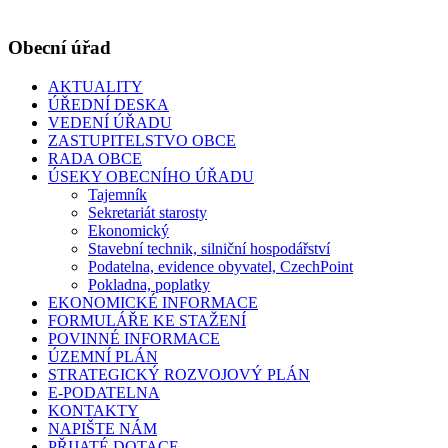
Obecní úřad
AKTUALITY
ÚŘEDNÍ DESKA
VEDENÍ ÚŘADU
ZASTUPITELSTVO OBCE
RADA OBCE
ÚSEKY OBECNÍHO ÚŘADU
Tajemník
Sekretariát starosty
Ekonomický
Stavební technik, silniční hospodářství
Podatelna, evidence obyvatel, CzechPoint
Pokladna, poplatky
EKONOMICKÉ INFORMACE
FORMULÁŘE KE STAŽENÍ
POVINNÉ INFORMACE
ÚZEMNÍ PLÁN
STRATEGICKÝ ROZVOJOVÝ PLÁN
E-PODATELNA
KONTAKTY
NAPIŠTE NÁM
PŘIJATÉ DOTACE