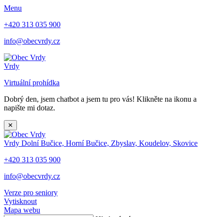
Menu
+420 313 035 900
info@obecvrdy.cz
Vrdy
Virtuální prohídka
Dobrý den, jsem chatbot a jsem tu pro vás! Klikněte na ikonu a
napište mi dotaz.
✕
Vrdy
Dolní Bučice, Horní Bučice, Zbyslav, Koudelov, Skovice
+420 313 035 900
info@obecvrdy.cz
Verze pro seniory
Vytisknout
Mapa webu