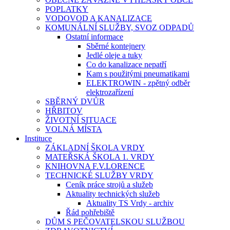
POPLATKY
VODOVOD A KANALIZACE
KOMUNÁLNÍ SLUŽBY, SVOZ ODPADŮ
Ostatní informace
Sběrné kontejnery
Jedlé oleje a tuky
Co do kanalizace nepatří
Kam s použitými pneumatikami
ELEKTROWIN - zpětný odběr
elektrozařízení
SBĚRNÝ DVŮR
HŘBITOV
ŽIVOTNÍ SITUACE
VOLNÁ MÍSTA
Instituce
ZÁKLADNÍ ŠKOLA VRDY
MATEŘSKÁ ŠKOLA 1. VRDY
KNIHOVNA F.V.LORENCE
TECHNICKÉ SLUŽBY VRDY
Ceník práce strojů a služeb
Aktuality technických služeb
Aktuality TS Vrdy - archiv
Řád pohřebiště
DŮM S PEČOVATELSKOU SLUŽBOU