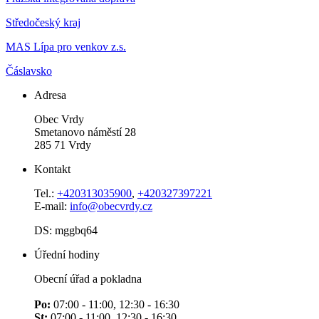
Středočeský kraj
MAS Lípa pro venkov z.s.
Čáslavsko
Adresa
Obec Vrdy
Smetanovo náměstí 28
285 71 Vrdy
Kontakt
Tel.:
+420313035900
,
+420327397221
E-mail:
info@obecvrdy.cz
DS: mggbq64
Úřední hodiny
Obecní úřad a pokladna
Po:
07:00 - 11:00, 12:30 - 16:30
St:
07:00 - 11:00, 12:30 - 16:30