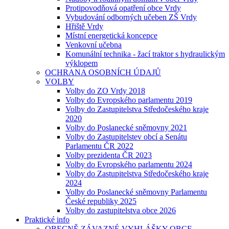
Protipovodňová opatření obce Vrdy
Vybudování odborných učeben ZŠ Vrdy
Hřiště Vrdy
Místní energetická koncepce
Venkovní učebna
Komunální technika - žací traktor s hydraulickým
výklopem
OCHRANA OSOBNÍCH ÚDAJŮ
VOLBY
Volby do ZO Vrdy 2018
Volby do Evropského parlamentu 2019
Volby do Zastupitelstva Středočeského kraje
2020
Volby do Poslanecké sněmovny 2021
Volby do Zastupitelstev obcí a Senátu
Parlamentu ČR 2022
Volby prezidenta ČR 2023
Volby do Evropského parlamentu 2024
Volby do Zastupitelstva Středočeského kraje
2024
Volby do Poslanecké sněmovny Parlamentu
České republiky 2025
Volby do zastupitelstva obce 2026
Praktické info
OBECNĚ ZÁVAZNÉ VYHLÁŠKY OBCE