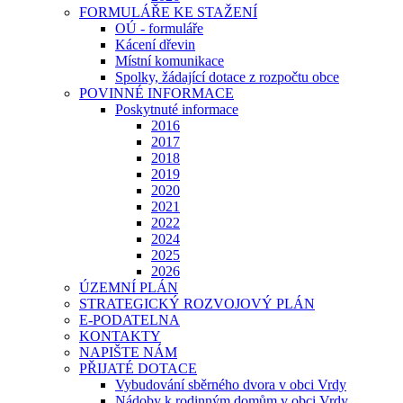
FORMULÁŘE KE STAŽENÍ
OÚ - formuláře
Kácení dřevin
Místní komunikace
Spolky, žádající dotace z rozpočtu obce
POVINNÉ INFORMACE
Poskytnuté informace
2016
2017
2018
2019
2020
2021
2022
2024
2025
2026
ÚZEMNÍ PLÁN
STRATEGICKÝ ROZVOJOVÝ PLÁN
E-PODATELNA
KONTAKTY
NAPIŠTE NÁM
PŘIJATÉ DOTACE
Vybudování sběrného dvora v obci Vrdy
Nádoby k rodinným domům v obci Vrdy