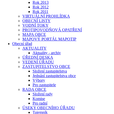
Rok 2013
Rok 2012
Rok 2011
VIRTUÁLNÍ PROHLÍDKA
OBECNÍ LISTY
VODNÍ TOKY
PROTIPOVODŇOVÁ OPATŘENÍ
MAPA OBCE
MAPOVÝ PORTÁL MAPOTIP
Obecní úřad
AKTUALITY
Aktuality - archiv
ÚŘEDNÍ DESKA
VEDENÍ ÚŘADU
ZASTUPITELSTVO OBCE
Složení zastupitelstva
Jednání zastupitelstva obce
Výbory
Pro zastupitele
RADA OBCE
Složení rady
Komise
Pro radní
ÚSEKY OBECNÍHO ÚŘADU
Tajemník