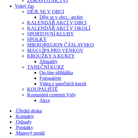
ZDRAVOTNICTVÍ
Volný čas
DĚJE SE V OBCI
Děje se v obci - archiv
KALENDÁŘ AKCÍ V OBCI
KALENDÁŘ AKCÍ V OKOLÍ
SPORTOVNÍ KLUBY
SPOLKY
MIKROREGION ČÁSLAVSKO
MAS LÍPA PRO VENKOV
KROUŽKY A KURZY
Aktuality
TANEČNÍ KURZ
On-line přihláška
Fotogalerie
Videa z tanečních kurzů
KOUPALIŠTĚ
Komunitní centrum Vrdy
Akce
Úřední deska
Kontakty
Odpady
Poplatky
Mapový portál