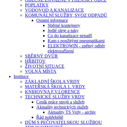
POPLATKY
VODOVOD A KANALIZACE
KOMUNÁLNÍ SLUŽBY, SVOZ ODPADŮ
Ostatní informace
Sběrné kontejnery
Jedlé oleje a tuky
Co do kanalizace nepatří
Kam s použitými pneumatikami
ELEKTROWIN - zpětný odběr
elektrozařízení
SBĚRNÝ DVŮR
HŘBITOV
ŽIVOTNÍ SITUACE
VOLNÁ MÍSTA
Instituce
ZÁKLADNÍ ŠKOLA VRDY
MATEŘSKÁ ŠKOLA 1. VRDY
KNIHOVNA F.V.LORENCE
TECHNICKÉ SLUŽBY VRDY
Ceník práce strojů a služeb
Aktuality technických služeb
Aktuality TS Vrdy - archiv
Řád pohřebiště
DŮM S PEČOVATELSKOU SLUŽBOU