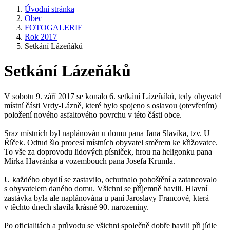
Úvodní stránka
Obec
FOTOGALERIE
Rok 2017
Setkání Lázeňáků
Setkání Lázeňáků
V sobotu 9. září 2017 se konalo 6. setkání Lázeňáků, tedy obyvatel
místní části Vrdy-Lázně, které bylo spojeno s oslavou (otevřením)
položení nového asfaltového povrchu v této části obce.
Sraz místních byl naplánován u domu pana Jana Slavíka, tzv. U
Říček. Odtud šlo procesí místních obyvatel směrem ke křižovatce.
To vše za doprovodu lidových písniček, hrou na heligonku pana
Mirka Havránka a vozembouch pana Josefa Krumla.
U každého obydlí se zastavilo, ochutnalo pohoštění a zatancovalo
s obyvatelem daného domu. Všichni se příjemně bavili. Hlavní
zastávka byla ale naplánována u paní Jaroslavy Francové, která
v těchto dnech slavila krásné 90. narozeniny.
Po oficialitách a průvodu se všichni společně dobře bavili při jídle