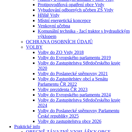
Protipovodňová opatření obce Vrdy
Vybudování odborných učeben ZŠ Vrdy
Hřiště Vrdy
Místní energetická koncepce
Venkovní učebna
Komunální technika - žací traktor s hydraulickým
výklopem
OCHRANA OSOBNÍCH ÚDAJŮ
VOLBY
Volby do ZO Vrdy 2018
Volby do Evropského parlamentu 2019
Volby do Zastupitelstva Středočeského kraje
2020
Volby do Poslanecké sněmovny 2021
Volby do Zastupitelstev obcí a Senátu
Parlamentu ČR 2022
Volby prezidenta ČR 2023
Volby do Evropského parlamentu 2024
Volby do Zastupitelstva Středočeského kraje
2024
Volby do Poslanecké sněmovny Parlamentu
České republiky 2025
Volby do zastupitelstva obce 2026
Praktické info
OBECNĚ ZÁVAZNÉ VYHLÁŠKY OBCE