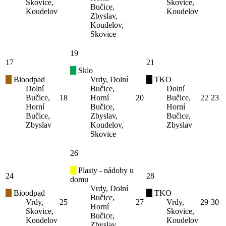
Skovice,
Skovice,
Bučice,
Koudelov
Koudelov
Zbyslav,
Koudelov,
Skovice
19
17
21
Sklo
Bioodpad
Vrdy, Dolní
TKO
Dolní
Bučice,
Dolní
Bučice,
18
Horní
20
Bučice,
22
23
Horní
Bučice,
Horní
Bučice,
Zbyslav,
Bučice,
Zbyslav
Koudelov,
Zbyslav
Skovice
26
Plasty - nádoby u
24
28
domu
Vrdy, Dolní
Bioodpad
TKO
Bučice,
Vrdy,
25
27
Vrdy,
29
30
Horní
Skovice,
Skovice,
Bučice,
Koudelov
Koudelov
Zbyslav,