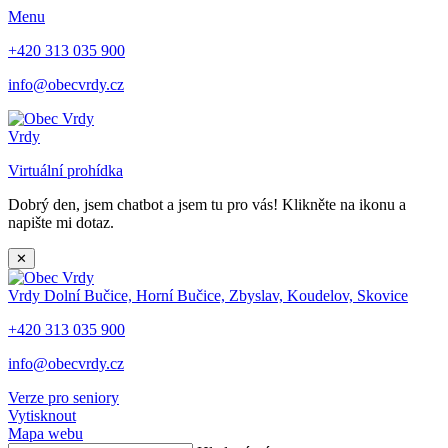
Menu
+420 313 035 900
info@obecvrdy.cz
Vrdy
Virtuální prohídka
Dobrý den, jsem chatbot a jsem tu pro vás! Klikněte na ikonu a
napište mi dotaz.
✕
Vrdy
Dolní Bučice, Horní Bučice, Zbyslav, Koudelov, Skovice
+420 313 035 900
info@obecvrdy.cz
Verze pro seniory
Vytisknout
Mapa webu