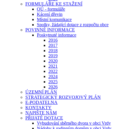
FORMULÁŘE KE STAŽENÍ
OÚ - formuláře
Kácení dřevin
Místní komunikace
Spolky, žádající dotace z rozpočtu obce
POVINNÉ INFORMACE
Poskytnuté informace
2016
2017
2018
2019
2020
2021
2022
2024
2025
2026
ÚZEMNÍ PLÁN
STRATEGICKÝ ROZVOJOVÝ PLÁN
E-PODATELNA
KONTAKTY
NAPIŠTE NÁM
PŘIJATÉ DOTACE
Vybudování sběrného dvora v obci Vrdy
Nádoby k rodinným domům v obci Vrdy