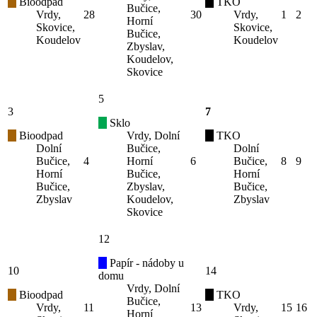
Bioodpad
TKO
Bučice,
Vrdy,
28
30
Vrdy,
1
2
Horní
Skovice,
Skovice,
Bučice,
Koudelov
Koudelov
Zbyslav,
Koudelov,
Skovice
5
3
7
Sklo
Bioodpad
Vrdy, Dolní
TKO
Dolní
Bučice,
Dolní
Bučice,
4
Horní
6
Bučice,
8
9
Horní
Bučice,
Horní
Bučice,
Zbyslav,
Bučice,
Zbyslav
Koudelov,
Zbyslav
Skovice
12
Papír - nádoby u
10
14
domu
Vrdy, Dolní
Bioodpad
TKO
Bučice,
Vrdy,
11
13
Vrdy,
15
16
Horní