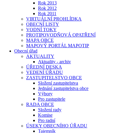
Rok 2013
Rok 2012
Rok 2011
VIRTUÁLNÍ PROHLÍDKA
OBECNÍ LISTY
VODNÍ TOKY
PROTIPOVODŇOVÁ OPATŘENÍ
MAPA OBCE
MAPOVÝ PORTÁL MAPOTIP
Obecní úřad
AKTUALITY
Aktuality - archiv
ÚŘEDNÍ DESKA
VEDENÍ ÚŘADU
ZASTUPITELSTVO OBCE
Složení zastupitelstva
Jednání zastupitelstva obce
Výbory
Pro zastupitele
RADA OBCE
Složení rady
Komise
Pro radní
ÚSEKY OBECNÍHO ÚŘADU
Tajemník