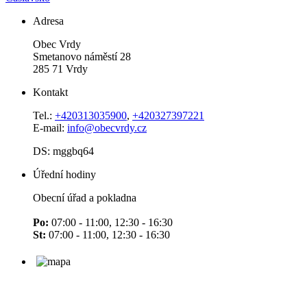
Adresa
Obec Vrdy
Smetanovo náměstí 28
285 71 Vrdy
Kontakt
Tel.:
+420313035900
,
+420327397221
E-mail:
info@obecvrdy.cz
DS: mggbq64
Úřední hodiny
Obecní úřad a pokladna
Po:
07:00 - 11:00, 12:30 - 16:30
St:
07:00 - 11:00, 12:30 - 16:30