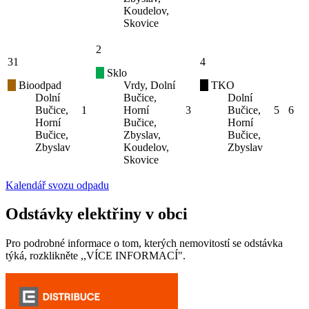
Koudelov,
Skovice
2
31
4
Sklo
Bioodpad
Vrdy, Dolní
TKO
Dolní
Bučice,
Dolní
Bučice,
1
Horní
3
Bučice,
5
6
Horní
Bučice,
Horní
Bučice,
Zbyslav,
Bučice,
Zbyslav
Koudelov,
Zbyslav
Skovice
Kalendář svozu odpadu
Odstávky elektřiny v obci
Pro podrobné informace o tom, kterých nemovitostí se odstávka
týká, rozklikněte ,,VÍCE INFORMACÍ".