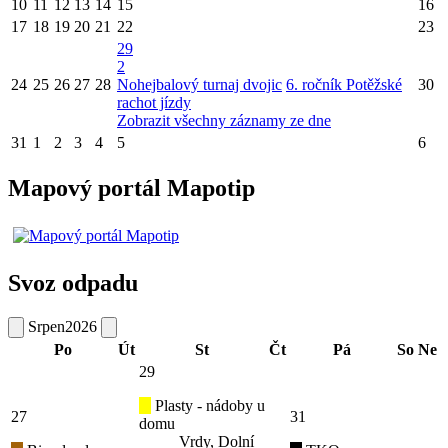
10
11
12
13
14
15
16
17
18
19
20
21
22
23
29
2
24
25
26
27
28
Nohejbalový turnaj dvojic
6. ročník Potěžské
30
rachot jízdy
Zobrazit všechny záznamy ze dne
31
1
2
3
4
5
6
Mapový portál Mapotip
Svoz odpadu
Srpen
2026
Po
Út
St
Čt
Pá
So
Ne
29
Plasty - nádoby u
27
31
domu
Vrdy, Dolní