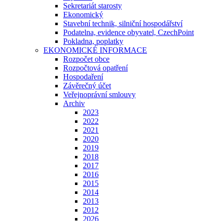
Sekretariát starosty
Ekonomický
Stavební technik, silniční hospodářství
Podatelna, evidence obyvatel, CzechPoint
Pokladna, poplatky
EKONOMICKÉ INFORMACE
Rozpočet obce
Rozpočtová opatření
Hospodaření
Závěrečný účet
Veřejnoprávní smlouvy
Archiv
2023
2022
2021
2020
2019
2018
2017
2016
2015
2014
2013
2012
2026