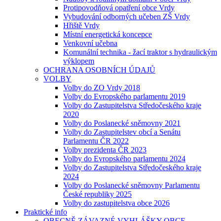
Protipovodňová opatření obce Vrdy
Vybudování odborných učeben ZŠ Vrdy
Hřiště Vrdy
Místní energetická koncepce
Venkovní učebna
Komunální technika - žací traktor s hydraulickým
výklopem
OCHRANA OSOBNÍCH ÚDAJŮ
VOLBY
Volby do ZO Vrdy 2018
Volby do Evropského parlamentu 2019
Volby do Zastupitelstva Středočeského kraje
2020
Volby do Poslanecké sněmovny 2021
Volby do Zastupitelstev obcí a Senátu
Parlamentu ČR 2022
Volby prezidenta ČR 2023
Volby do Evropského parlamentu 2024
Volby do Zastupitelstva Středočeského kraje
2024
Volby do Poslanecké sněmovny Parlamentu
České republiky 2025
Volby do zastupitelstva obce 2026
Praktické info
OBECNĚ ZÁVAZNÉ VYHLÁŠKY OBCE