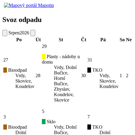
Svoz odpadu
Srpen
2026
Po
Út
St
Čt
Pá
So
Ne
29
Plasty - nádoby u
27
31
domu
Vrdy, Dolní
Bioodpad
TKO
Bučice,
Vrdy,
28
30
Vrdy,
1
2
Horní
Skovice,
Skovice,
Bučice,
Koudelov
Koudelov
Zbyslav,
Koudelov,
Skovice
5
3
7
Sklo
Bioodpad
Vrdy, Dolní
TKO
Dolní
Bučice,
Dolní