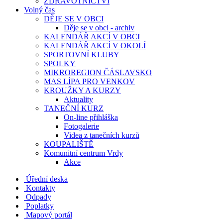
ZDRAVOTNICTVÍ
Volný čas
DĚJE SE V OBCI
Děje se v obci - archiv
KALENDÁŘ AKCÍ V OBCI
KALENDÁŘ AKCÍ V OKOLÍ
SPORTOVNÍ KLUBY
SPOLKY
MIKROREGION ČÁSLAVSKO
MAS LÍPA PRO VENKOV
KROUŽKY A KURZY
Aktuality
TANEČNÍ KURZ
On-line přihláška
Fotogalerie
Videa z tanečních kurzů
KOUPALIŠTĚ
Komunitní centrum Vrdy
Akce
Úřední deska
Kontakty
Odpady
Poplatky
Mapový portál