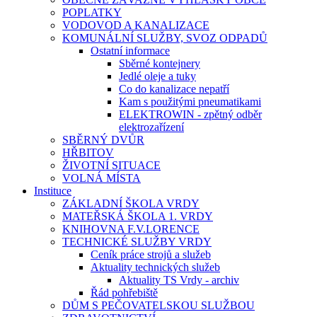
POPLATKY
VODOVOD A KANALIZACE
KOMUNÁLNÍ SLUŽBY, SVOZ ODPADŮ
Ostatní informace
Sběrné kontejnery
Jedlé oleje a tuky
Co do kanalizace nepatří
Kam s použitými pneumatikami
ELEKTROWIN - zpětný odběr
elektrozařízení
SBĚRNÝ DVŮR
HŘBITOV
ŽIVOTNÍ SITUACE
VOLNÁ MÍSTA
Instituce
ZÁKLADNÍ ŠKOLA VRDY
MATEŘSKÁ ŠKOLA 1. VRDY
KNIHOVNA F.V.LORENCE
TECHNICKÉ SLUŽBY VRDY
Ceník práce strojů a služeb
Aktuality technických služeb
Aktuality TS Vrdy - archiv
Řád pohřebiště
DŮM S PEČOVATELSKOU SLUŽBOU