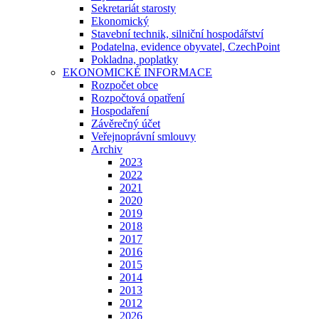
Sekretariát starosty
Ekonomický
Stavební technik, silniční hospodářství
Podatelna, evidence obyvatel, CzechPoint
Pokladna, poplatky
EKONOMICKÉ INFORMACE
Rozpočet obce
Rozpočtová opatření
Hospodaření
Závěrečný účet
Veřejnoprávní smlouvy
Archiv
2023
2022
2021
2020
2019
2018
2017
2016
2015
2014
2013
2012
2026