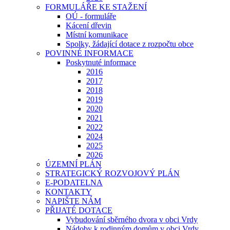
FORMULÁŘE KE STAŽENÍ
OÚ - formuláře
Kácení dřevin
Místní komunikace
Spolky, žádající dotace z rozpočtu obce
POVINNÉ INFORMACE
Poskytnuté informace
2016
2017
2018
2019
2020
2021
2022
2024
2025
2026
ÚZEMNÍ PLÁN
STRATEGICKÝ ROZVOJOVÝ PLÁN
E-PODATELNA
KONTAKTY
NAPIŠTE NÁM
PŘIJATÉ DOTACE
Vybudování sběrného dvora v obci Vrdy
Nádoby k rodinným domům v obci Vrdy