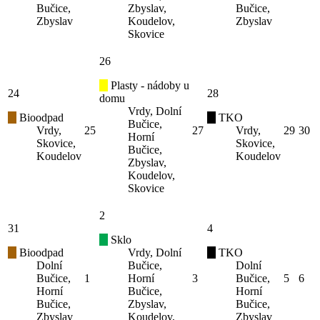
Bučice,
Zbyslav,
Bučice,
Zbyslav
Koudelov,
Zbyslav
Skovice
26
Plasty - nádoby u
24
28
domu
Vrdy, Dolní
Bioodpad
TKO
Bučice,
Vrdy,
25
27
Vrdy,
29
30
Horní
Skovice,
Skovice,
Bučice,
Koudelov
Koudelov
Zbyslav,
Koudelov,
Skovice
2
31
4
Sklo
Bioodpad
Vrdy, Dolní
TKO
Dolní
Bučice,
Dolní
Bučice,
1
Horní
3
Bučice,
5
6
Horní
Bučice,
Horní
Bučice,
Zbyslav,
Bučice,
Zbyslav
Koudelov,
Zbyslav