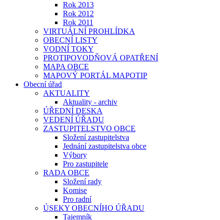
Rok 2013
Rok 2012
Rok 2011
VIRTUÁLNÍ PROHLÍDKA
OBECNÍ LISTY
VODNÍ TOKY
PROTIPOVODŇOVÁ OPATŘENÍ
MAPA OBCE
MAPOVÝ PORTÁL MAPOTIP
Obecní úřad
AKTUALITY
Aktuality - archiv
ÚŘEDNÍ DESKA
VEDENÍ ÚŘADU
ZASTUPITELSTVO OBCE
Složení zastupitelstva
Jednání zastupitelstva obce
Výbory
Pro zastupitele
RADA OBCE
Složení rady
Komise
Pro radní
ÚSEKY OBECNÍHO ÚŘADU
Tajemník