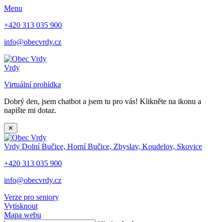
Menu
+420 313 035 900
info@obecvrdy.cz
Vrdy
Virtuální prohídka
Dobrý den, jsem chatbot a jsem tu pro vás! Klikněte na ikonu a
napište mi dotaz.
✕
Vrdy
Dolní Bučice, Horní Bučice, Zbyslav, Koudelov, Skovice
+420 313 035 900
info@obecvrdy.cz
Verze pro seniory
Vytisknout
Mapa webu