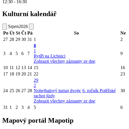
12:30 - 16:30
Kulturní kalendář
Srpen
2026
Po
Út
St
Čt
Pá
So
Ne
27
28
29
30
31
1
2
8
1
3
4
5
6
7
9
Rytíři na Lichnici
Zobrazit všechny záznamy ze dne
10
11
12
13
14
15
16
17
18
19
20
21
22
23
29
2
24
25
26
27
28
Nohejbalový turnaj dvojic
6. ročník Potěžské
30
rachot jízdy
Zobrazit všechny záznamy ze dne
31
1
2
3
4
5
6
Mapový portál Mapotip