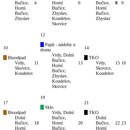
Bučice,
4
Horní
6
Bučice,
8
9
Horní
Bučice,
Horní
Bučice,
Zbyslav,
Bučice,
Zbyslav
Koudelov,
Zbyslav
Skovice
12
Papír - nádoby u
10
14
domu
Vrdy, Dolní
Bioodpad
TKO
Bučice,
Vrdy,
11
13
Vrdy,
15
16
Horní
Skovice,
Skovice,
Bučice,
Koudelov
Koudelov
Zbyslav,
Koudelov,
Skovice
19
17
21
Sklo
Bioodpad
Vrdy, Dolní
TKO
Dolní
Bučice,
Dolní
Bučice,
18
Horní
20
Bučice,
22
23
Horní
Bučice,
Horní