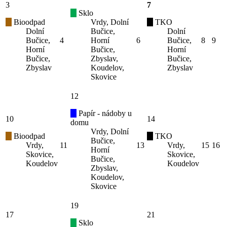
3
7
Sklo
Bioodpad
Vrdy, Dolní
TKO
Dolní
Bučice,
Dolní
Bučice,
4
Horní
6
Bučice,
8
9
Horní
Bučice,
Horní
Bučice,
Zbyslav,
Bučice,
Zbyslav
Koudelov,
Zbyslav
Skovice
12
Papír - nádoby u
10
14
domu
Vrdy, Dolní
Bioodpad
TKO
Bučice,
Vrdy,
11
13
Vrdy,
15
16
Horní
Skovice,
Skovice,
Bučice,
Koudelov
Koudelov
Zbyslav,
Koudelov,
Skovice
19
17
21
Sklo