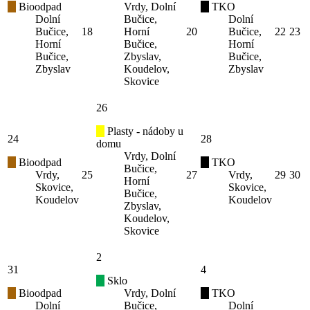
Bioodpad
Vrdy, Dolní
TKO
Dolní
Bučice,
Dolní
Bučice,
18
Horní
20
Bučice,
22
23
Horní
Bučice,
Horní
Bučice,
Zbyslav,
Bučice,
Zbyslav
Koudelov,
Zbyslav
Skovice
26
Plasty - nádoby u
24
28
domu
Vrdy, Dolní
Bioodpad
TKO
Bučice,
Vrdy,
25
27
Vrdy,
29
30
Horní
Skovice,
Skovice,
Bučice,
Koudelov
Koudelov
Zbyslav,
Koudelov,
Skovice
2
31
4
Sklo
Bioodpad
Vrdy, Dolní
TKO
Dolní
Bučice,
Dolní