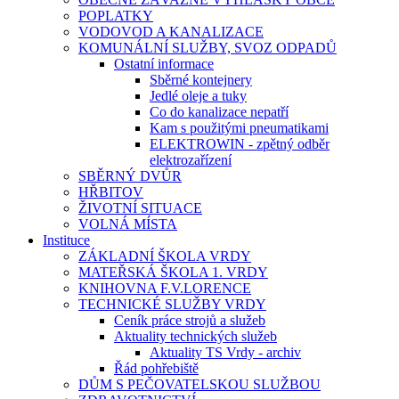
POPLATKY
VODOVOD A KANALIZACE
KOMUNÁLNÍ SLUŽBY, SVOZ ODPADŮ
Ostatní informace
Sběrné kontejnery
Jedlé oleje a tuky
Co do kanalizace nepatří
Kam s použitými pneumatikami
ELEKTROWIN - zpětný odběr
elektrozařízení
SBĚRNÝ DVŮR
HŘBITOV
ŽIVOTNÍ SITUACE
VOLNÁ MÍSTA
Instituce
ZÁKLADNÍ ŠKOLA VRDY
MATEŘSKÁ ŠKOLA 1. VRDY
KNIHOVNA F.V.LORENCE
TECHNICKÉ SLUŽBY VRDY
Ceník práce strojů a služeb
Aktuality technických služeb
Aktuality TS Vrdy - archiv
Řád pohřebiště
DŮM S PEČOVATELSKOU SLUŽBOU