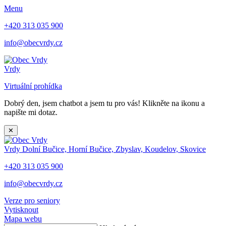
Menu
+420 313 035 900
info@obecvrdy.cz
Vrdy
Virtuální prohídka
Dobrý den, jsem chatbot a jsem tu pro vás! Klikněte na ikonu a
napište mi dotaz.
✕
Vrdy
Dolní Bučice, Horní Bučice, Zbyslav, Koudelov, Skovice
+420 313 035 900
info@obecvrdy.cz
Verze pro seniory
Vytisknout
Mapa webu