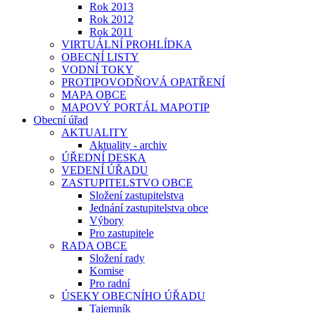
Rok 2013
Rok 2012
Rok 2011
VIRTUÁLNÍ PROHLÍDKA
OBECNÍ LISTY
VODNÍ TOKY
PROTIPOVODŇOVÁ OPATŘENÍ
MAPA OBCE
MAPOVÝ PORTÁL MAPOTIP
Obecní úřad
AKTUALITY
Aktuality - archiv
ÚŘEDNÍ DESKA
VEDENÍ ÚŘADU
ZASTUPITELSTVO OBCE
Složení zastupitelstva
Jednání zastupitelstva obce
Výbory
Pro zastupitele
RADA OBCE
Složení rady
Komise
Pro radní
ÚSEKY OBECNÍHO ÚŘADU
Tajemník