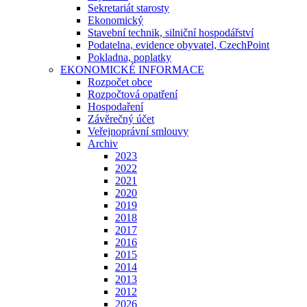
Sekretariát starosty
Ekonomický
Stavební technik, silniční hospodářství
Podatelna, evidence obyvatel, CzechPoint
Pokladna, poplatky
EKONOMICKÉ INFORMACE
Rozpočet obce
Rozpočtová opatření
Hospodaření
Závěrečný účet
Veřejnoprávní smlouvy
Archiv
2023
2022
2021
2020
2019
2018
2017
2016
2015
2014
2013
2012
2026