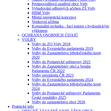
Protipovodňová opatření obce Vrdy
Vybudování odborných učeben ZŠ Vrdy
Hřiště Vrdy
Místní energetická koncepce
Venkovní učebna
Komunální technika - žací traktor s hydraulickým
výklopem
OCHRANA OSOBNÍCH ÚDAJŮ
VOLBY
Volby do ZO Vrdy 2018
Volby do Evropského parlamentu 2019
Volby do Zastupitelstva Středočeského kraje
2020
Volby do Poslanecké sněmovny 2021
Volby do Zastupitelstev obcí a Senátu
Parlamentu ČR 2022
Volby prezidenta ČR 2023
Volby do Evropského parlamentu 2024
Volby do Zastupitelstva Středočeského kraje
2024
Volby do Poslanecké sněmovny Parlamentu
České republiky 2025
Volby do zastupitelstva obce 2026
Praktické info
OBECNĚ ZÁVAZNÉ VYHLÁŠKY OBCE