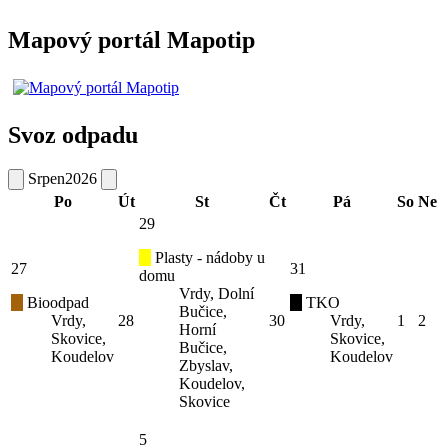
Mapový portál Mapotip
Svoz odpadu
Srpen
2026
Po
Út
St
Čt
Pá
So
Ne
29
Plasty - nádoby u
27
31
domu
Vrdy, Dolní
Bioodpad
TKO
Bučice,
Vrdy,
28
30
Vrdy,
1
2
Horní
Skovice,
Skovice,
Bučice,
Koudelov
Koudelov
Zbyslav,
Koudelov,
Skovice
5