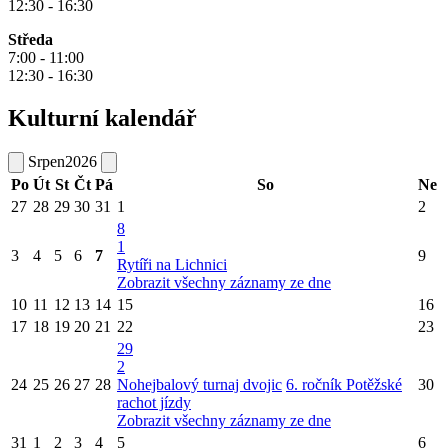
12:30 - 16:30
Středa
7:00 - 11:00
12:30 - 16:30
Kulturní kalendář
Srpen
2026
Po
Út
St
Čt
Pá
So
Ne
27
28
29
30
31
1
2
8
1
3
4
5
6
7
9
Rytíři na Lichnici
Zobrazit všechny záznamy ze dne
10
11
12
13
14
15
16
17
18
19
20
21
22
23
29
2
24
25
26
27
28
Nohejbalový turnaj dvojic
6. ročník Potěžské
30
rachot jízdy
Zobrazit všechny záznamy ze dne
31
1
2
3
4
5
6