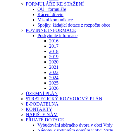
FORMULÁŘE KE STAŽENÍ
OÚ - formuláře
Kácení dřevin
Místní komunikace
Spolky, žádající dotace z rozpočtu obce
POVINNÉ INFORMACE
Poskytnuté informace
2016
2017
2018
2019
2020
2021
2022
2024
2025
2026
ÚZEMNÍ PLÁN
STRATEGICKÝ ROZVOJOVÝ PLÁN
E-PODATELNA
KONTAKTY
NAPIŠTE NÁM
PŘIJATÉ DOTACE
Vybudování sběrného dvora v obci Vrdy
Nádoby k rodinným domům v obci Vrdy