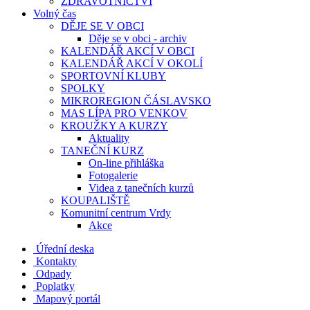
ZDRAVOTNICTVÍ
Volný čas
DĚJE SE V OBCI
Děje se v obci - archiv
KALENDÁŘ AKCÍ V OBCI
KALENDÁŘ AKCÍ V OKOLÍ
SPORTOVNÍ KLUBY
SPOLKY
MIKROREGION ČÁSLAVSKO
MAS LÍPA PRO VENKOV
KROUŽKY A KURZY
Aktuality
TANEČNÍ KURZ
On-line přihláška
Fotogalerie
Videa z tanečních kurzů
KOUPALIŠTĚ
Komunitní centrum Vrdy
Akce
Úřední deska
Kontakty
Odpady
Poplatky
Mapový portál