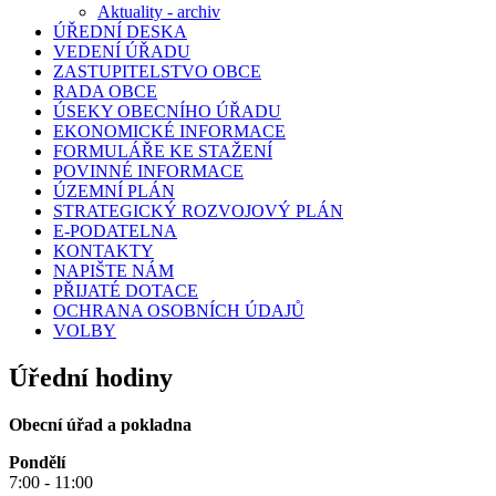
Aktuality - archiv
ÚŘEDNÍ DESKA
VEDENÍ ÚŘADU
ZASTUPITELSTVO OBCE
RADA OBCE
ÚSEKY OBECNÍHO ÚŘADU
EKONOMICKÉ INFORMACE
FORMULÁŘE KE STAŽENÍ
POVINNÉ INFORMACE
ÚZEMNÍ PLÁN
STRATEGICKÝ ROZVOJOVÝ PLÁN
E-PODATELNA
KONTAKTY
NAPIŠTE NÁM
PŘIJATÉ DOTACE
OCHRANA OSOBNÍCH ÚDAJŮ
VOLBY
Úřední hodiny
Obecní úřad a pokladna
Pondělí
7:00 - 11:00