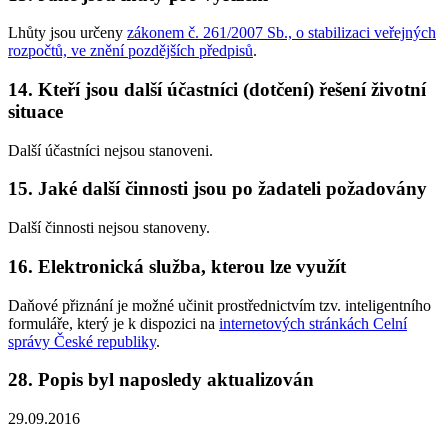
Lhůty jsou určeny
zákonem č. 261/2007 Sb., o stabilizaci veřejných
rozpočtů, ve znění pozdějších předpisů
.
14. Kteří jsou další účastníci (dotčení) řešení životní
situace
Další účastníci nejsou stanoveni.
15. Jaké další činnosti jsou po žadateli požadovány
Další činnosti nejsou stanoveny.
16. Elektronická služba, kterou lze využít
Daňové přiznání je možné učinit prostřednictvím tzv. inteligentního
formuláře, který je k dispozici na
internetových stránkách Celní
správy České republiky
.
28. Popis byl naposledy aktualizován
29.09.2016