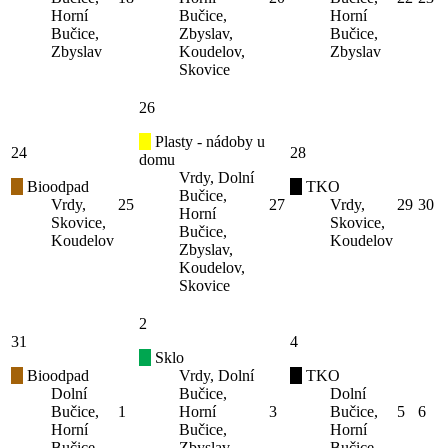
Horní
Bučice,
Horní
Bučice,
Zbyslav,
Bučice,
Zbyslav
Koudelov,
Zbyslav
Skovice
26
Plasty - nádoby u
24
28
domu
Vrdy, Dolní
Bioodpad
TKO
Bučice,
Vrdy,
25
27
Vrdy,
29
30
Horní
Skovice,
Skovice,
Bučice,
Koudelov
Koudelov
Zbyslav,
Koudelov,
Skovice
2
31
4
Sklo
Bioodpad
Vrdy, Dolní
TKO
Dolní
Bučice,
Dolní
Bučice,
1
Horní
3
Bučice,
5
6
Horní
Bučice,
Horní
Bučice,
Zbyslav,
Bučice,