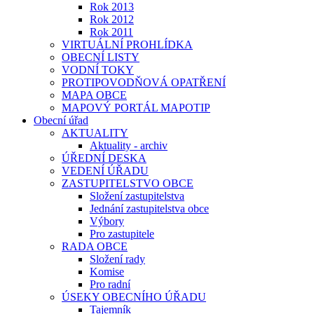
Rok 2013
Rok 2012
Rok 2011
VIRTUÁLNÍ PROHLÍDKA
OBECNÍ LISTY
VODNÍ TOKY
PROTIPOVODŇOVÁ OPATŘENÍ
MAPA OBCE
MAPOVÝ PORTÁL MAPOTIP
Obecní úřad
AKTUALITY
Aktuality - archiv
ÚŘEDNÍ DESKA
VEDENÍ ÚŘADU
ZASTUPITELSTVO OBCE
Složení zastupitelstva
Jednání zastupitelstva obce
Výbory
Pro zastupitele
RADA OBCE
Složení rady
Komise
Pro radní
ÚSEKY OBECNÍHO ÚŘADU
Tajemník