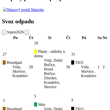
Svoz odpadu
Srpen
2026
Po
Út
St
Čt
Pá
So
Ne
29
Plasty - nádoby u
27
31
domu
Vrdy, Dolní
Bioodpad
TKO
Bučice,
Vrdy,
28
30
Vrdy,
1
2
Horní
Skovice,
Skovice,
Bučice,
Koudelov
Koudelov
Zbyslav,
Koudelov,
Skovice
5
3
7
Sklo
Bioodpad
Vrdy, Dolní
TKO