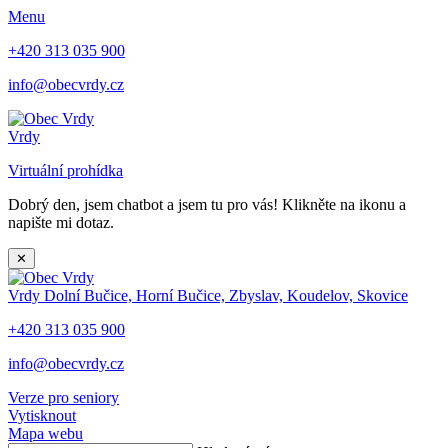
Menu
+420 313 035 900
info@obecvrdy.cz
Vrdy
Virtuální prohídka
Dobrý den, jsem chatbot a jsem tu pro vás! Klikněte na ikonu a
napište mi dotaz.
✕
Vrdy
Dolní Bučice, Horní Bučice, Zbyslav, Koudelov, Skovice
+420 313 035 900
info@obecvrdy.cz
Verze pro seniory
Vytisknout
Mapa webu