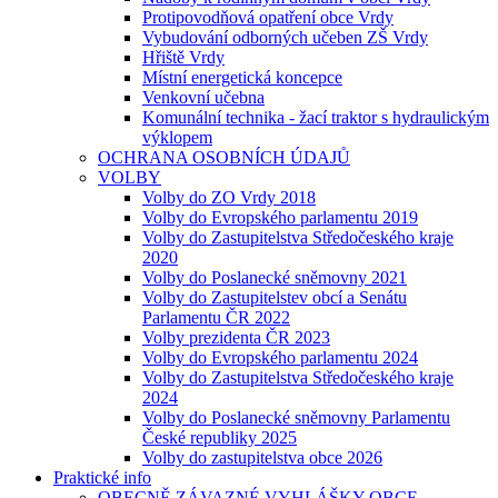
Protipovodňová opatření obce Vrdy
Vybudování odborných učeben ZŠ Vrdy
Hřiště Vrdy
Místní energetická koncepce
Venkovní učebna
Komunální technika - žací traktor s hydraulickým
výklopem
OCHRANA OSOBNÍCH ÚDAJŮ
VOLBY
Volby do ZO Vrdy 2018
Volby do Evropského parlamentu 2019
Volby do Zastupitelstva Středočeského kraje
2020
Volby do Poslanecké sněmovny 2021
Volby do Zastupitelstev obcí a Senátu
Parlamentu ČR 2022
Volby prezidenta ČR 2023
Volby do Evropského parlamentu 2024
Volby do Zastupitelstva Středočeského kraje
2024
Volby do Poslanecké sněmovny Parlamentu
České republiky 2025
Volby do zastupitelstva obce 2026
Praktické info
OBECNĚ ZÁVAZNÉ VYHLÁŠKY OBCE