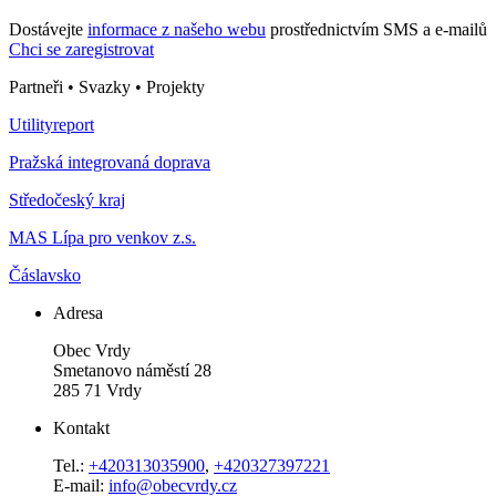
Dostávejte
informace z našeho webu
prostřednictvím SMS a e-mailů
Chci se zaregistrovat
Partneři • Svazky • Projekty
Utilityreport
Pražská integrovaná doprava
Středočeský kraj
MAS Lípa pro venkov z.s.
Čáslavsko
Adresa
Obec Vrdy
Smetanovo náměstí 28
285 71 Vrdy
Kontakt
Tel.:
+420313035900
,
+420327397221
E-mail:
info@obecvrdy.cz