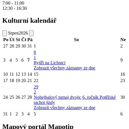
7:00 - 11:00
12:30 - 16:30
Kulturní kalendář
Srpen
2026
Po
Út
St
Čt
Pá
So
Ne
27
28
29
30
31
1
2
8
1
3
4
5
6
7
9
Rytíři na Lichnici
Zobrazit všechny záznamy ze dne
10
11
12
13
14
15
16
17
18
19
20
21
22
23
29
2
24
25
26
27
28
Nohejbalový turnaj dvojic
6. ročník Potěžské
30
rachot jízdy
Zobrazit všechny záznamy ze dne
31
1
2
3
4
5
6
Mapový portál Mapotip