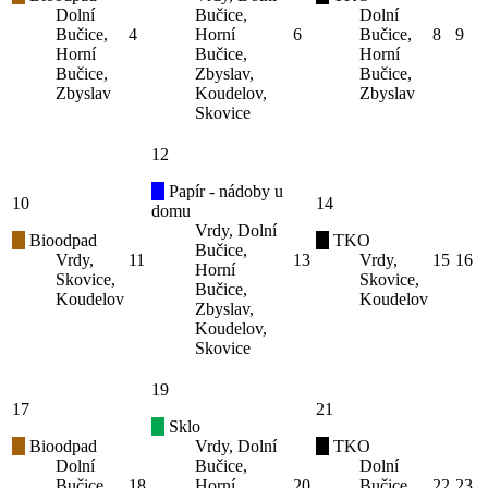
Dolní
Bučice,
Dolní
Bučice,
4
Horní
6
Bučice,
8
9
Horní
Bučice,
Horní
Bučice,
Zbyslav,
Bučice,
Zbyslav
Koudelov,
Zbyslav
Skovice
12
Papír - nádoby u
10
14
domu
Vrdy, Dolní
Bioodpad
TKO
Bučice,
Vrdy,
11
13
Vrdy,
15
16
Horní
Skovice,
Skovice,
Bučice,
Koudelov
Koudelov
Zbyslav,
Koudelov,
Skovice
19
17
21
Sklo
Bioodpad
Vrdy, Dolní
TKO
Dolní
Bučice,
Dolní
Bučice,
18
Horní
20
Bučice,
22
23