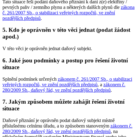
Tato situace řeší podání daňového přiznání k dani z(e) elektřiny /
pevných paliv / zemního plynu a některých dalších plynů dle
zákona
č. 261/2007 Sb., o stabilizaci veřejných rozpočtů, ve znění
pozdějších předpisů
.
5. Kdo je oprávněn v této věci jednat (podat žádost
apod.)
V této věci je oprávněn jednat daňový subjekt.
6. Jaké jsou podmínky a postup pro řešení životní
situace
Splnění podmínek určených
zákonem č. 261/2007 Sb., o stabilizaci
veřejných rozpočtů, ve znění pozdějších předpisů
, a
zákonem č.
280/2009 Sb., daňový řád, ve znění pozdějších předpisů
.
7. Jakým způsobem můžete zahájit řešení životní
situace
Daňové přiznání je oprávněn podat daňový subjekt místně
příslušnému celnímu úřadu, a to způsobem stanoveným
zákonem č.
280/2009 Sb., daňový řád, ve znění pozdějších předpisů
, na
příslušném formuláři vydaném Ministerstvem financí anebo jeho