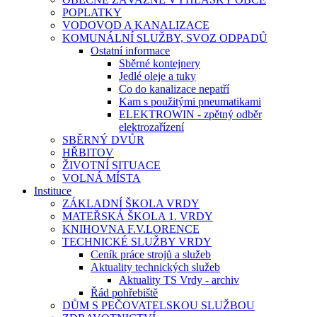
POPLATKY
VODOVOD A KANALIZACE
KOMUNÁLNÍ SLUŽBY, SVOZ ODPADŮ
Ostatní informace
Sběrné kontejnery
Jedlé oleje a tuky
Co do kanalizace nepatří
Kam s použitými pneumatikami
ELEKTROWIN - zpětný odběr
elektrozařízení
SBĚRNÝ DVŮR
HŘBITOV
ŽIVOTNÍ SITUACE
VOLNÁ MÍSTA
Instituce
ZÁKLADNÍ ŠKOLA VRDY
MATEŘSKÁ ŠKOLA 1. VRDY
KNIHOVNA F.V.LORENCE
TECHNICKÉ SLUŽBY VRDY
Ceník práce strojů a služeb
Aktuality technických služeb
Aktuality TS Vrdy - archiv
Řád pohřebiště
DŮM S PEČOVATELSKOU SLUŽBOU