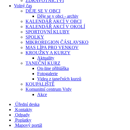
ZDRAVOTNICTVÍ
Volný čas
DĚJE SE V OBCI
Děje se v obci - archiv
KALENDÁŘ AKCÍ V OBCI
KALENDÁŘ AKCÍ V OKOLÍ
SPORTOVNÍ KLUBY
SPOLKY
MIKROREGION ČÁSLAVSKO
MAS LÍPA PRO VENKOV
KROUŽKY A KURZY
Aktuality
TANEČNÍ KURZ
On-line přihláška
Fotogalerie
Videa z tanečních kurzů
KOUPALIŠTĚ
Komunitní centrum Vrdy
Akce
Úřední deska
Kontakty
Odpady
Poplatky
Mapový portál