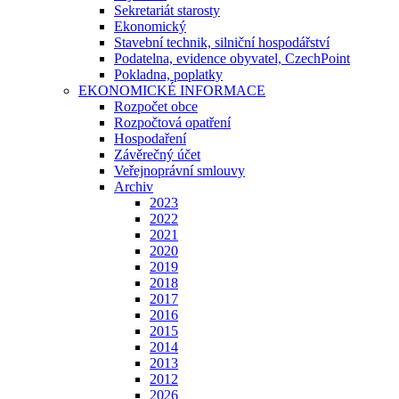
Sekretariát starosty
Ekonomický
Stavební technik, silniční hospodářství
Podatelna, evidence obyvatel, CzechPoint
Pokladna, poplatky
EKONOMICKÉ INFORMACE
Rozpočet obce
Rozpočtová opatření
Hospodaření
Závěrečný účet
Veřejnoprávní smlouvy
Archiv
2023
2022
2021
2020
2019
2018
2017
2016
2015
2014
2013
2012
2026