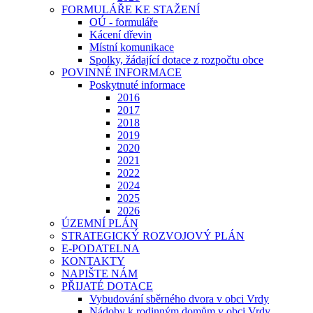
FORMULÁŘE KE STAŽENÍ
OÚ - formuláře
Kácení dřevin
Místní komunikace
Spolky, žádající dotace z rozpočtu obce
POVINNÉ INFORMACE
Poskytnuté informace
2016
2017
2018
2019
2020
2021
2022
2024
2025
2026
ÚZEMNÍ PLÁN
STRATEGICKÝ ROZVOJOVÝ PLÁN
E-PODATELNA
KONTAKTY
NAPIŠTE NÁM
PŘIJATÉ DOTACE
Vybudování sběrného dvora v obci Vrdy
Nádoby k rodinným domům v obci Vrdy