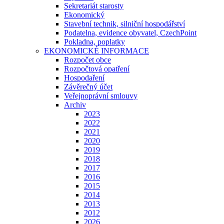
Sekretariát starosty
Ekonomický
Stavební technik, silniční hospodářství
Podatelna, evidence obyvatel, CzechPoint
Pokladna, poplatky
EKONOMICKÉ INFORMACE
Rozpočet obce
Rozpočtová opatření
Hospodaření
Závěrečný účet
Veřejnoprávní smlouvy
Archiv
2023
2022
2021
2020
2019
2018
2017
2016
2015
2014
2013
2012
2026