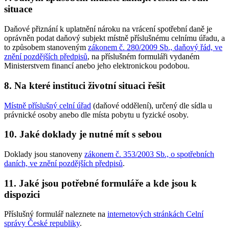
situace
Daňové přiznání k uplatnění nároku na vrácení spotřební daně je
oprávněn podat daňový subjekt místně příslušnému celnímu úřadu, a
to způsobem stanoveným
zákonem č. 280/2009 Sb., daňový řád, ve
znění pozdějších předpisů
, na příslušném formuláři vydaném
Ministerstvem financí anebo jeho elektronickou podobou.
8. Na které instituci životní situaci řešit
Místně příslušný celní úřad
(daňové oddělení), určený dle sídla u
právnické osoby anebo dle místa pobytu u fyzické osoby.
10. Jaké doklady je nutné mít s sebou
Doklady jsou stanoveny
zákonem č. 353/2003 Sb., o spotřebních
daních, ve znění pozdějších předpisů
.
11. Jaké jsou potřebné formuláře a kde jsou k
dispozici
Příslušný formulář naleznete na
internetových stránkách Celní
správy České republiky
.