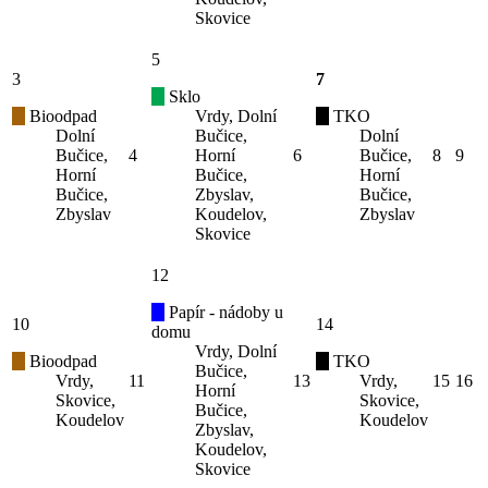
Skovice
5
3
7
Sklo
Bioodpad
Vrdy, Dolní
TKO
Dolní
Bučice,
Dolní
Bučice,
4
Horní
6
Bučice,
8
9
Horní
Bučice,
Horní
Bučice,
Zbyslav,
Bučice,
Zbyslav
Koudelov,
Zbyslav
Skovice
12
Papír - nádoby u
10
14
domu
Vrdy, Dolní
Bioodpad
TKO
Bučice,
Vrdy,
11
13
Vrdy,
15
16
Horní
Skovice,
Skovice,
Bučice,
Koudelov
Koudelov
Zbyslav,
Koudelov,
Skovice