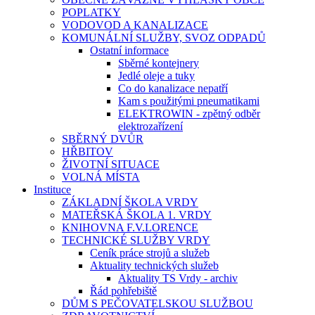
POPLATKY
VODOVOD A KANALIZACE
KOMUNÁLNÍ SLUŽBY, SVOZ ODPADŮ
Ostatní informace
Sběrné kontejnery
Jedlé oleje a tuky
Co do kanalizace nepatří
Kam s použitými pneumatikami
ELEKTROWIN - zpětný odběr
elektrozařízení
SBĚRNÝ DVŮR
HŘBITOV
ŽIVOTNÍ SITUACE
VOLNÁ MÍSTA
Instituce
ZÁKLADNÍ ŠKOLA VRDY
MATEŘSKÁ ŠKOLA 1. VRDY
KNIHOVNA F.V.LORENCE
TECHNICKÉ SLUŽBY VRDY
Ceník práce strojů a služeb
Aktuality technických služeb
Aktuality TS Vrdy - archiv
Řád pohřebiště
DŮM S PEČOVATELSKOU SLUŽBOU