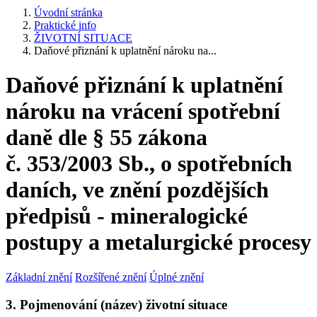
Úvodní stránka
Praktické info
ŽIVOTNÍ SITUACE
Daňové přiznání k uplatnění nároku na...
Daňové přiznání k uplatnění
nároku na vrácení spotřební
daně dle § 55 zákona
č. 353/2003 Sb., o spotřebních
daních, ve znění pozdějších
předpisů - mineralogické
postupy a metalurgické procesy
Základní znění
Rozšířené znění
Úplné znění
3. Pojmenování (název) životní situace