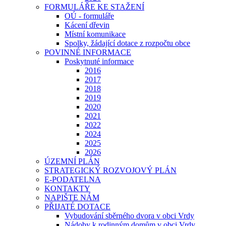
FORMULÁŘE KE STAŽENÍ
OÚ - formuláře
Kácení dřevin
Místní komunikace
Spolky, žádající dotace z rozpočtu obce
POVINNÉ INFORMACE
Poskytnuté informace
2016
2017
2018
2019
2020
2021
2022
2024
2025
2026
ÚZEMNÍ PLÁN
STRATEGICKÝ ROZVOJOVÝ PLÁN
E-PODATELNA
KONTAKTY
NAPIŠTE NÁM
PŘIJATÉ DOTACE
Vybudování sběrného dvora v obci Vrdy
Nádoby k rodinným domům v obci Vrdy