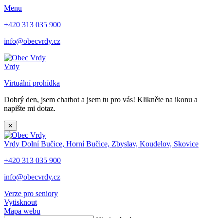
Menu
+420 313 035 900
info@obecvrdy.cz
Vrdy
Virtuální prohídka
Dobrý den, jsem chatbot a jsem tu pro vás! Klikněte na ikonu a
napište mi dotaz.
✕
Vrdy
Dolní Bučice, Horní Bučice, Zbyslav, Koudelov, Skovice
+420 313 035 900
info@obecvrdy.cz
Verze pro seniory
Vytisknout
Mapa webu