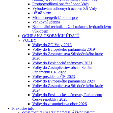
Protipovodňová opatření obce Vrdy
Vybudování odborných učeben ZŠ Vrdy
Hřiště Vrdy
Místní energetická koncepce
Venkovní učebna
Komunální technika - žací traktor s hydraulickým
výklopem
OCHRANA OSOBNÍCH ÚDAJŮ
VOLBY
Volby do ZO Vrdy 2018
Volby do Evropského parlamentu 2019
Volby do Zastupitelstva Středočeského kraje
2020
Volby do Poslanecké sněmovny 2021
Volby do Zastupitelstev obcí a Senátu
Parlamentu ČR 2022
Volby prezidenta ČR 2023
Volby do Evropského parlamentu 2024
Volby do Zastupitelstva Středočeského kraje
2024
Volby do Poslanecké sněmovny Parlamentu
České republiky 2025
Volby do zastupitelstva obce 2026
Praktické info
OBECNĚ ZÁVAZNÉ VYHLÁŠKY OBCE