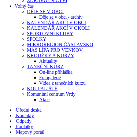
ZDRAVOTNICTVÍ
Volný čas
DĚJE SE V OBCI
Děje se v obci - archiv
KALENDÁŘ AKCÍ V OBCI
KALENDÁŘ AKCÍ V OKOLÍ
SPORTOVNÍ KLUBY
SPOLKY
MIKROREGION ČÁSLAVSKO
MAS LÍPA PRO VENKOV
KROUŽKY A KURZY
Aktuality
TANEČNÍ KURZ
On-line přihláška
Fotogalerie
Videa z tanečních kurzů
KOUPALIŠTĚ
Komunitní centrum Vrdy
Akce
Úřední deska
Kontakty
Odpady
Poplatky
Mapový portál