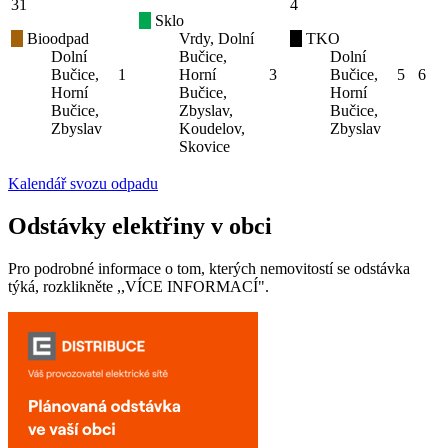
31
4
Sklo
Bioodpad
Vrdy, Dolní
TKO
Dolní
Bučice,
Dolní
Bučice,
1
Horní
3
Bučice,
5
6
Horní
Bučice,
Horní
Bučice,
Zbyslav,
Bučice,
Zbyslav
Koudelov,
Zbyslav
Skovice
Kalendář svozu odpadu
Odstávky elektřiny v obci
Pro podrobné informace o tom, kterých nemovitostí se odstávka
týká, rozklikněte ,,VÍCE INFORMACÍ".