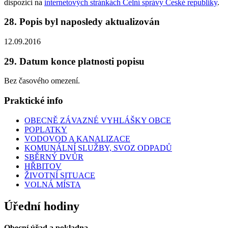
dispozici na
internetových stránkách Celní správy České republiky
.
28. Popis byl naposledy aktualizován
12.09.2016
29. Datum konce platnosti popisu
Bez časového omezení.
Praktické info
OBECNĚ ZÁVAZNÉ VYHLÁŠKY OBCE
POPLATKY
VODOVOD A KANALIZACE
KOMUNÁLNÍ SLUŽBY, SVOZ ODPADŮ
SBĚRNÝ DVŮR
HŘBITOV
ŽIVOTNÍ SITUACE
VOLNÁ MÍSTA
Úřední hodiny
Obecní úřad a pokladna