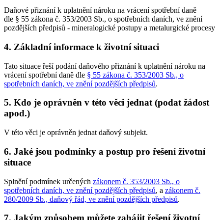
Daňové přiznání k uplatnění nároku na vrácení spotřební daně
dle § 55 zákona č. 353/2003 Sb., o spotřebních daních, ve znění
pozdějších předpisů - mineralogické postupy a metalurgické procesy
4. Základní informace k životní situaci
Tato situace řeší podání daňového přiznání k uplatnění nároku na
vrácení spotřební daně dle
§ 55 zákona č. 353/2003 Sb., o
spotřebních daních, ve znění pozdějších předpisů
.
5. Kdo je oprávněn v této věci jednat (podat žádost
apod.)
V této věci je oprávněn jednat daňový subjekt.
6. Jaké jsou podmínky a postup pro řešení životní
situace
Splnění podmínek určených
zákonem č. 353/2003 Sb., o
spotřebních daních, ve znění pozdějších předpisů
, a
zákonem č.
280/2009 Sb., daňový řád, ve znění pozdějších předpisů
.
7. Jakým způsobem můžete zahájit řešení životní