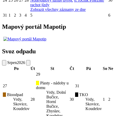
24
25
26
27
28
Nohejbalový turnaj dvojic
6. ročník Potěžské
30
rachot jízdy
Zobrazit všechny záznamy ze dne
31
1
2
3
4
5
6
Mapový portál Mapotip
Svoz odpadu
Srpen
2026
Po
Út
St
Čt
Pá
So
Ne
29
Plasty - nádoby u
27
31
domu
Vrdy, Dolní
Bioodpad
TKO
Bučice,
Vrdy,
28
30
Vrdy,
1
2
Horní
Skovice,
Skovice,
Bučice,
Koudelov
Koudelov
Zbyslav,
Koudelov,