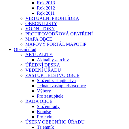
Rok 2013
Rok 2012
Rok 2011
VIRTUÁLNÍ PROHLÍDKA
OBECNÍ LISTY
VODNÍ TOKY
PROTIPOVODŇOVÁ OPATŘENÍ
MAPA OBCE
MAPOVÝ PORTÁL MAPOTIP
Obecní úřad
AKTUALITY
Aktuality - archiv
ÚŘEDNÍ DESKA
VEDENÍ ÚŘADU
ZASTUPITELSTVO OBCE
Složení zastupitelstva
Jednání zastupitelstva obce
Výbory
Pro zastupitele
RADA OBCE
Složení rady
Komise
Pro radní
ÚSEKY OBECNÍHO ÚŘADU
Tajemník