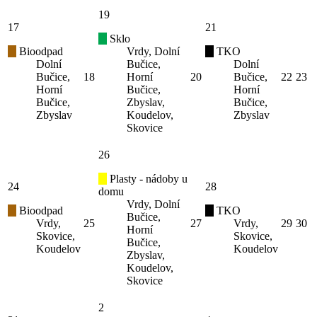
19
17
21
Sklo
Bioodpad
Vrdy, Dolní
TKO
Dolní
Bučice,
Dolní
Bučice,
18
Horní
20
Bučice,
22
23
Horní
Bučice,
Horní
Bučice,
Zbyslav,
Bučice,
Zbyslav
Koudelov,
Zbyslav
Skovice
26
Plasty - nádoby u
24
28
domu
Vrdy, Dolní
Bioodpad
TKO
Bučice,
Vrdy,
25
27
Vrdy,
29
30
Horní
Skovice,
Skovice,
Bučice,
Koudelov
Koudelov
Zbyslav,
Koudelov,
Skovice
2