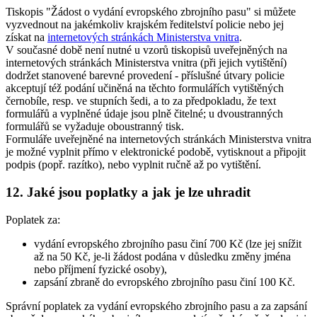
Tiskopis "Žádost o vydání evropského zbrojního pasu" si můžete
vyzvednout na jakémkoliv krajském ředitelství policie nebo jej
získat na
internetových stránkách Ministerstva vnitra
.
V současné době není nutné u vzorů tiskopisů uveřejněných na
internetových stránkách Ministerstva vnitra (při jejich vytištění)
dodržet stanovené barevné provedení - příslušné útvary policie
akceptují též podání učiněná na těchto formulářích vytištěných
černobíle, resp. ve stupních šedi, a to za předpokladu, že text
formulářů a vyplněné údaje jsou plně čitelné; u dvoustranných
formulářů se vyžaduje oboustranný tisk.
Formuláře uveřejněné na internetových stránkách Ministerstva vnitra
je možné vyplnit přímo v elektronické podobě, vytisknout a připojit
podpis (popř. razítko), nebo vyplnit ručně až po vytištění.
12. Jaké jsou poplatky a jak je lze uhradit
Poplatek za:
vydání evropského zbrojního pasu činí 700 Kč (lze jej snížit
až na 50 Kč, je-li žádost podána v důsledku změny jména
nebo příjmení fyzické osoby),
zapsání zbraně do evropského zbrojního pasu činí 100 Kč.
Správní poplatek za vydání evropského zbrojního pasu a za zapsání