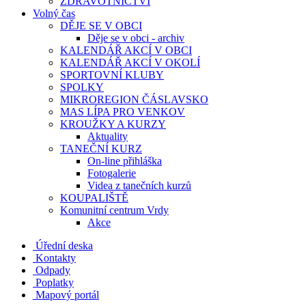
ZDRAVOTNICTVÍ
Volný čas
DĚJE SE V OBCI
Děje se v obci - archiv
KALENDÁŘ AKCÍ V OBCI
KALENDÁŘ AKCÍ V OKOLÍ
SPORTOVNÍ KLUBY
SPOLKY
MIKROREGION ČÁSLAVSKO
MAS LÍPA PRO VENKOV
KROUŽKY A KURZY
Aktuality
TANEČNÍ KURZ
On-line přihláška
Fotogalerie
Videa z tanečních kurzů
KOUPALIŠTĚ
Komunitní centrum Vrdy
Akce
Úřední deska
Kontakty
Odpady
Poplatky
Mapový portál