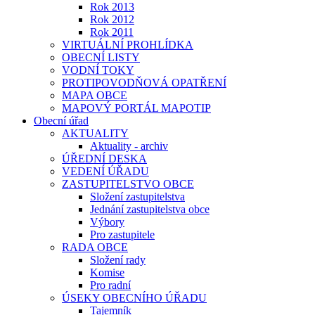
Rok 2013
Rok 2012
Rok 2011
VIRTUÁLNÍ PROHLÍDKA
OBECNÍ LISTY
VODNÍ TOKY
PROTIPOVODŇOVÁ OPATŘENÍ
MAPA OBCE
MAPOVÝ PORTÁL MAPOTIP
Obecní úřad
AKTUALITY
Aktuality - archiv
ÚŘEDNÍ DESKA
VEDENÍ ÚŘADU
ZASTUPITELSTVO OBCE
Složení zastupitelstva
Jednání zastupitelstva obce
Výbory
Pro zastupitele
RADA OBCE
Složení rady
Komise
Pro radní
ÚSEKY OBECNÍHO ÚŘADU
Tajemník