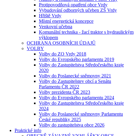
Protipovodňová opatření obce Vrdy
Vybudování odborných učeben ZŠ Vrdy
Hřiště Vrdy
Místní energetická koncepce
Venkovní učebna
Komunální technika - žací traktor s hydraulickým
výklopem
OCHRANA OSOBNÍCH ÚDAJŮ
VOLBY
Volby do ZO Vrdy 2018
Volby do Evropského parlamentu 2019
Volby do Zastupitelstva Středočeského kraje
2020
Volby do Poslanecké sněmovny 2021
Volby do Zastupitelstev obcí a Senátu
Parlamentu ČR 2022
Volby prezidenta ČR 2023
Volby do Evropského parlamentu 2024
Volby do Zastupitelstva Středočeského kraje
2024
Volby do Poslanecké sněmovny Parlamentu
České republiky 2025
Volby do zastupitelstva obce 2026
Praktické info
OBECNĚ ZÁVAZNÉ VYHLÁŠKY OBCE