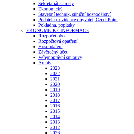
Sekretariát starosty
Ekonomický
Stavební technik, silniční hospodářství
Podatelna, evidence obyvatel, CzechPoint
Pokladna, poplatky
EKONOMICKÉ INFORMACE
Rozpočet obce
Rozpočtová opatření
Hospodaření
Závěrečný účet
Veřejnoprávní smlouvy
Archiv
2023
2022
2021
2020
2019
2018
2017
2016
2015
2014
2013
2012
2026