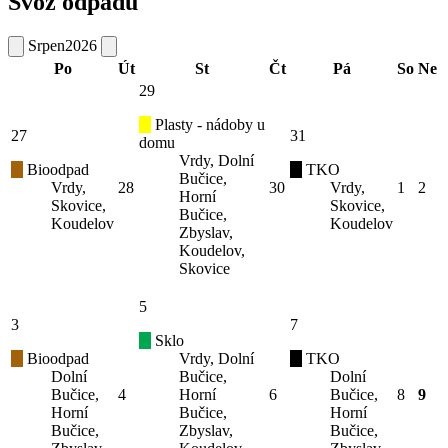
Svoz odpadu
Srpen
2026
Po
Út
St
Čt
Pá
So
Ne
29
Plasty - nádoby u
27
31
domu
Vrdy, Dolní
Bioodpad
TKO
Bučice,
Vrdy,
28
30
Vrdy,
1
2
Horní
Skovice,
Skovice,
Bučice,
Koudelov
Koudelov
Zbyslav,
Koudelov,
Skovice
5
3
7
Sklo
Bioodpad
Vrdy, Dolní
TKO
Dolní
Bučice,
Dolní
Bučice,
4
Horní
6
Bučice,
8
9
Horní
Bučice,
Horní
Bučice,
Zbyslav,
Bučice,