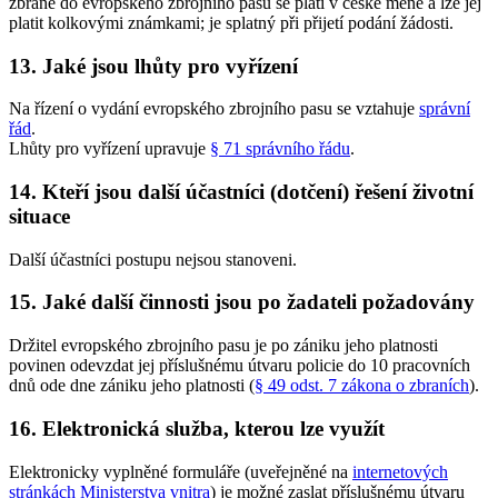
zbraně do evropského zbrojního pasu se platí v české měně a lze jej
platit kolkovými známkami; je splatný při přijetí podání žádosti.
13. Jaké jsou lhůty pro vyřízení
Na řízení o vydání evropského zbrojního pasu se vztahuje
správní
řád
.
Lhůty pro vyřízení upravuje
§ 71 správního řádu
.
14. Kteří jsou další účastníci (dotčení) řešení životní
situace
Další účastníci postupu nejsou stanoveni.
15. Jaké další činnosti jsou po žadateli požadovány
Držitel evropského zbrojního pasu je po zániku jeho platnosti
povinen odevzdat jej příslušnému útvaru policie do 10 pracovních
dnů ode dne zániku jeho platnosti (
§ 49 odst. 7 zákona o zbraních
).
16. Elektronická služba, kterou lze využít
Elektronicky vyplněné formuláře (uveřejněné na
internetových
stránkách Ministerstva vnitra
) je možné zaslat příslušnému útvaru