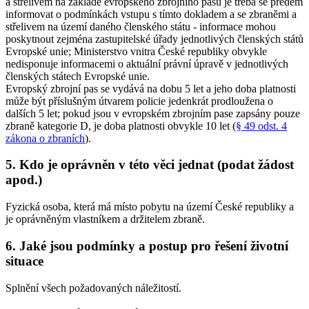
a střelivem na základě evropského zbrojního pasu je třeba se předem
informovat o podmínkách vstupu s tímto dokladem a se zbraněmi a
střelivem na území daného členského státu - informace mohou
poskytnout zejména zastupitelské úřady jednotlivých členských států
Evropské unie; Ministerstvo vnitra České republiky obvykle
nedisponuje informacemi o aktuální právní úpravě v jednotlivých
členských státech Evropské unie.
Evropský zbrojní pas se vydává na dobu 5 let a jeho doba platnosti
může být příslušným útvarem policie jedenkrát prodloužena o
dalších 5 let; pokud jsou v evropském zbrojním pase zapsány pouze
zbraně kategorie D, je doba platnosti obvykle 10 let (
§ 49 odst. 4
zákona o zbraních
).
5. Kdo je oprávněn v této věci jednat (podat žádost
apod.)
Fyzická osoba, která má místo pobytu na území České republiky a
je oprávněným vlastníkem a držitelem zbraně.
6. Jaké jsou podmínky a postup pro řešení životní
situace
Splnění všech požadovaných náležitostí.