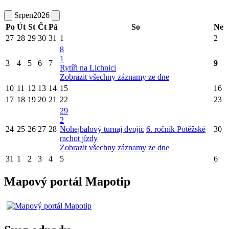
Srpen
2026
Po
Út
St
Čt
Pá
So
Ne
27
28
29
30
31
1
2
8
1
3
4
5
6
7
9
Rytíři na Lichnici
Zobrazit všechny záznamy ze dne
10
11
12
13
14
15
16
17
18
19
20
21
22
23
29
2
24
25
26
27
28
Nohejbalový turnaj dvojic
6. ročník Potěžské
30
rachot jízdy
Zobrazit všechny záznamy ze dne
31
1
2
3
4
5
6
Mapový portál Mapotip