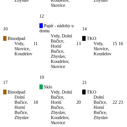
Zbyslav
Koudelov,
Zbyslav
Skovice
12
Papír - nádoby u
10
14
domu
Vrdy, Dolní
Bioodpad
TKO
Bučice,
Vrdy,
11
13
Vrdy,
15
16
Horní
Skovice,
Skovice,
Bučice,
Koudelov
Koudelov
Zbyslav,
Koudelov,
Skovice
19
17
21
Sklo
Bioodpad
Vrdy, Dolní
TKO
Dolní
Bučice,
Dolní
Bučice,
18
Horní
20
Bučice,
22
23
Horní
Bučice,
Horní
Bučice,
Zbyslav,
Bučice,
Zbyslav
Koudelov,
Zbyslav
Skovice