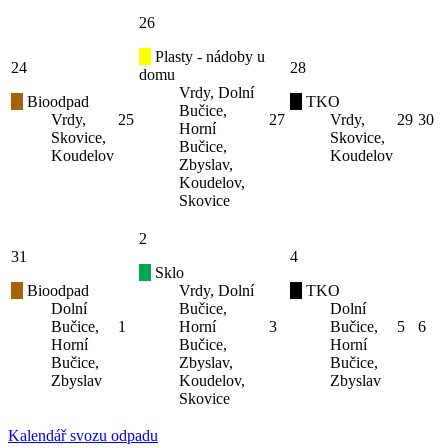
26
Plasty - nádoby u
24
28
domu
Vrdy, Dolní
Bioodpad
TKO
Bučice,
Vrdy,
25
27
Vrdy,
29
30
Horní
Skovice,
Skovice,
Bučice,
Koudelov
Koudelov
Zbyslav,
Koudelov,
Skovice
2
31
4
Sklo
Bioodpad
Vrdy, Dolní
TKO
Dolní
Bučice,
Dolní
Bučice,
1
Horní
3
Bučice,
5
6
Horní
Bučice,
Horní
Bučice,
Zbyslav,
Bučice,
Zbyslav
Koudelov,
Zbyslav
Skovice
Kalendář svozu odpadu