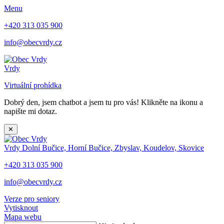
Menu
+420 313 035 900
info@obecvrdy.cz
Vrdy
Virtuální prohídka
Dobrý den, jsem chatbot a jsem tu pro vás! Klikněte na ikonu a
napište mi dotaz.
✕
Vrdy
Dolní Bučice, Horní Bučice, Zbyslav, Koudelov, Skovice
+420 313 035 900
info@obecvrdy.cz
Verze pro seniory
Vytisknout
Mapa webu