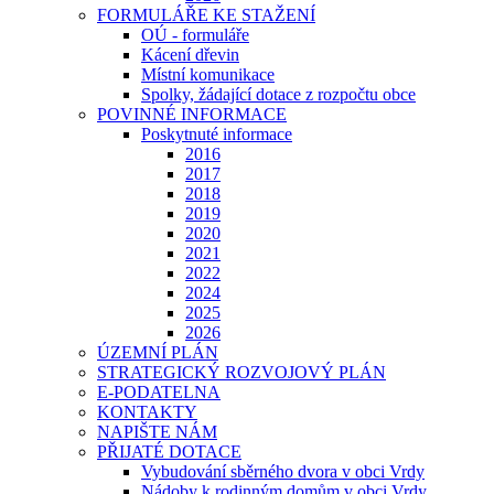
FORMULÁŘE KE STAŽENÍ
OÚ - formuláře
Kácení dřevin
Místní komunikace
Spolky, žádající dotace z rozpočtu obce
POVINNÉ INFORMACE
Poskytnuté informace
2016
2017
2018
2019
2020
2021
2022
2024
2025
2026
ÚZEMNÍ PLÁN
STRATEGICKÝ ROZVOJOVÝ PLÁN
E-PODATELNA
KONTAKTY
NAPIŠTE NÁM
PŘIJATÉ DOTACE
Vybudování sběrného dvora v obci Vrdy
Nádoby k rodinným domům v obci Vrdy