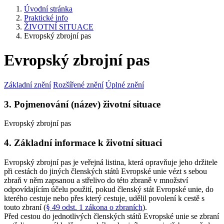
Úvodní stránka
Praktické info
ŽIVOTNÍ SITUACE
Evropský zbrojní pas
Evropský zbrojní pas
Základní znění
Rozšířené znění
Úplné znění
3. Pojmenování (název) životní situace
Evropský zbrojní pas
4. Základní informace k životní situaci
Evropský zbrojní pas je veřejná listina, která opravňuje jeho držitele
při cestách do jiných členských států Evropské unie vézt s sebou
zbraň v něm zapsanou a střelivo do této zbraně v množství
odpovídajícím účelu použití, pokud členský stát Evropské unie, do
kterého cestuje nebo přes který cestuje, udělil povolení k cestě s
touto zbraní (
§ 49 odst. 1 zákona o zbraních
).
Před cestou do jednotlivých členských států Evropské unie se zbraní