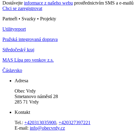
Dostávejte
informace z našeho webu
prostřednictvím SMS a e-mailů
Chci se zaregistrovat
Partneři • Svazky • Projekty
Utilityreport
Pražská integrovaná doprava
Středočeský kraj
MAS Lípa pro venkov z.s.
Čáslavsko
Adresa
Obec Vrdy
Smetanovo náměstí 28
285 71 Vrdy
Kontakt
Tel.:
+420313035900
,
+420327397221
E-mail:
info@obecvrdy.cz