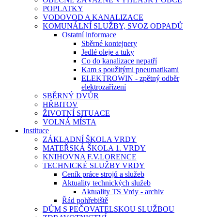
POPLATKY
VODOVOD A KANALIZACE
KOMUNÁLNÍ SLUŽBY, SVOZ ODPADŮ
Ostatní informace
Sběrné kontejnery
Jedlé oleje a tuky
Co do kanalizace nepatří
Kam s použitými pneumatikami
ELEKTROWIN - zpětný odběr
elektrozařízení
SBĚRNÝ DVŮR
HŘBITOV
ŽIVOTNÍ SITUACE
VOLNÁ MÍSTA
Instituce
ZÁKLADNÍ ŠKOLA VRDY
MATEŘSKÁ ŠKOLA 1. VRDY
KNIHOVNA F.V.LORENCE
TECHNICKÉ SLUŽBY VRDY
Ceník práce strojů a služeb
Aktuality technických služeb
Aktuality TS Vrdy - archiv
Řád pohřebiště
DŮM S PEČOVATELSKOU SLUŽBOU