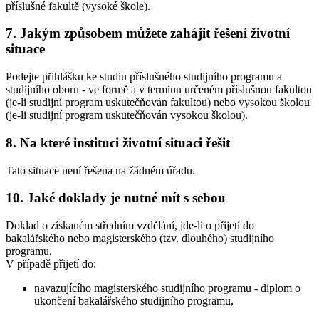
příslušné fakultě (vysoké škole).
7. Jakým způsobem můžete zahájit řešení životní
situace
Podejte přihlášku ke studiu příslušného studijního programu a
studijního oboru - ve formě a v termínu určeném příslušnou fakultou
(je-li studijní program uskutečňován fakultou) nebo vysokou školou
(je-li studijní program uskutečňován vysokou školou).
8. Na které instituci životní situaci řešit
Tato situace není řešena na žádném úřadu.
10. Jaké doklady je nutné mít s sebou
Doklad o získaném středním vzdělání, jde-li o přijetí do
bakalářského nebo magisterského (tzv. dlouhého) studijního
programu.
V případě přijetí do:
navazujícího magisterského studijního programu - diplom o
ukončení bakalářského studijního programu,