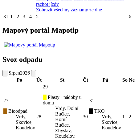
rachot jízdy
Zobrazit všechny záznamy ze dne
31
1
2
3
4
5
6
Mapový portál Mapotip
Svoz odpadu
Srpen
2026
Po
Út
St
Čt
Pá
So
Ne
29
Plasty - nádoby u
27
31
domu
Vrdy, Dolní
Bioodpad
TKO
Bučice,
Vrdy,
28
30
Vrdy,
1
2
Horní
Skovice,
Skovice,
Bučice,
Koudelov
Koudelov
Zbyslav,
Koudelov,