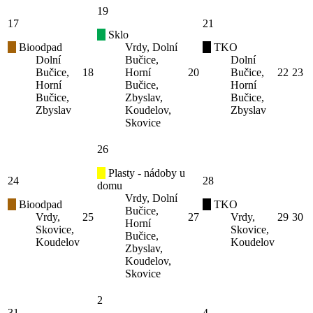
19
17
21
Sklo
Bioodpad
Vrdy, Dolní
TKO
Dolní
Bučice,
Dolní
Bučice,
18
Horní
20
Bučice,
22
23
Horní
Bučice,
Horní
Bučice,
Zbyslav,
Bučice,
Zbyslav
Koudelov,
Zbyslav
Skovice
26
Plasty - nádoby u
24
28
domu
Vrdy, Dolní
Bioodpad
TKO
Bučice,
Vrdy,
25
27
Vrdy,
29
30
Horní
Skovice,
Skovice,
Bučice,
Koudelov
Koudelov
Zbyslav,
Koudelov,
Skovice
2
31
4