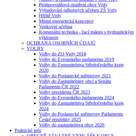
Protipovodňová opatření obce Vrdy
Vybudování odborných učeben ZŠ Vrdy
Hřiště Vrdy
Místní energetická koncepce
Venkovní učebna
Komunální technika - žací traktor s hydraulickým
výklopem
OCHRANA OSOBNÍCH ÚDAJŮ
VOLBY
Volby do ZO Vrdy 2018
Volby do Evropského parlamentu 2019
Volby do Zastupitelstva Středočeského kraje
2020
Volby do Poslanecké sněmovny 2021
Volby do Zastupitelstev obcí a Senátu
Parlamentu ČR 2022
Volby prezidenta ČR 2023
Volby do Evropského parlamentu 2024
Volby do Zastupitelstva Středočeského kraje
2024
Volby do Poslanecké sněmovny Parlamentu
České republiky 2025
Volby do zastupitelstva obce 2026
Praktické info
OBECNĚ ZÁVAZNÉ VYHLÁŠKY OBCE