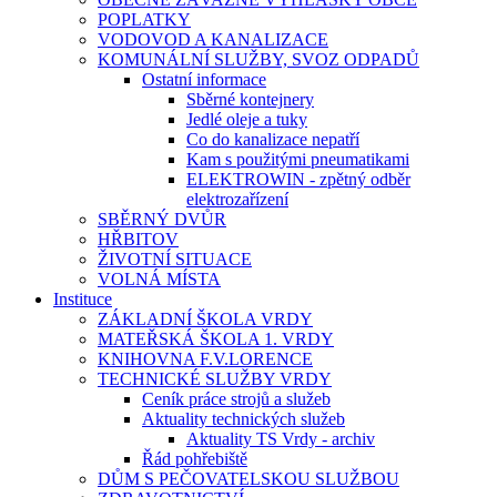
POPLATKY
VODOVOD A KANALIZACE
KOMUNÁLNÍ SLUŽBY, SVOZ ODPADŮ
Ostatní informace
Sběrné kontejnery
Jedlé oleje a tuky
Co do kanalizace nepatří
Kam s použitými pneumatikami
ELEKTROWIN - zpětný odběr
elektrozařízení
SBĚRNÝ DVŮR
HŘBITOV
ŽIVOTNÍ SITUACE
VOLNÁ MÍSTA
Instituce
ZÁKLADNÍ ŠKOLA VRDY
MATEŘSKÁ ŠKOLA 1. VRDY
KNIHOVNA F.V.LORENCE
TECHNICKÉ SLUŽBY VRDY
Ceník práce strojů a služeb
Aktuality technických služeb
Aktuality TS Vrdy - archiv
Řád pohřebiště
DŮM S PEČOVATELSKOU SLUŽBOU