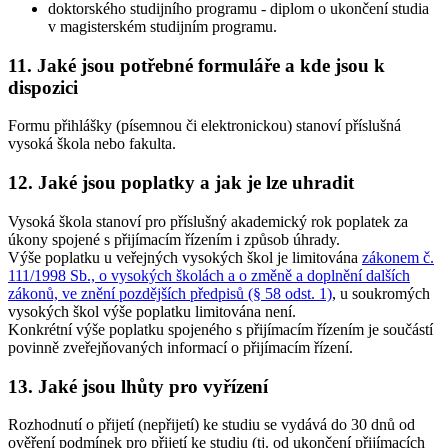
doktorského studijního programu - diplom o ukončení studia
v magisterském studijním programu.
11. Jaké jsou potřebné formuláře a kde jsou k
dispozici
Formu přihlášky (písemnou či elektronickou) stanoví příslušná
vysoká škola nebo fakulta.
12. Jaké jsou poplatky a jak je lze uhradit
Vysoká škola stanoví pro příslušný akademický rok poplatek za
úkony spojené s přijímacím řízením i způsob úhrady.
Výše poplatku u veřejných vysokých škol je limitována
zákonem č.
111/1998 Sb., o vysokých školách a o změně a doplnění dalších
zákonů, ve znění pozdějších předpisů (§ 58 odst. 1)
, u soukromých
vysokých škol výše poplatku limitována není.
Konkrétní výše poplatku spojeného s přijímacím řízením je součástí
povinně zveřejňovaných informací o přijímacím řízení.
13. Jaké jsou lhůty pro vyřízení
Rozhodnutí o přijetí (nepřijetí) ke studiu se vydává do 30 dnů od
ověření podmínek pro přijetí ke studiu (tj. od ukončení přijímacích