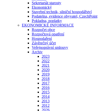
Sekretariát starosty
Ekonomický
Stavební technik, silniční hospodářství
Podatelna, evidence obyvatel, CzechPoint
Pokladna, poplatky
EKONOMICKÉ INFORMACE
Rozpočet obce
Rozpočtová opatření
Hospodaření
Závěrečný účet
Veřejnoprávní smlouvy
Archiv
2023
2022
2021
2020
2019
2018
2017
2016
2015
2014
2013
2012
2026