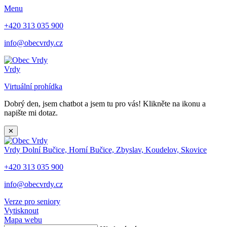
Menu
+420 313 035 900
info@obecvrdy.cz
Vrdy
Virtuální prohídka
Dobrý den, jsem chatbot a jsem tu pro vás! Klikněte na ikonu a
napište mi dotaz.
✕
Vrdy
Dolní Bučice, Horní Bučice, Zbyslav, Koudelov, Skovice
+420 313 035 900
info@obecvrdy.cz
Verze pro seniory
Vytisknout
Mapa webu