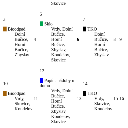
Skovice
5
3
7
Sklo
Bioodpad
Vrdy, Dolní
TKO
Dolní
Bučice,
Dolní
Bučice,
4
Horní
6
Bučice,
8
9
Horní
Bučice,
Horní
Bučice,
Zbyslav,
Bučice,
Zbyslav
Koudelov,
Zbyslav
Skovice
12
Papír - nádoby u
10
14
domu
Vrdy, Dolní
Bioodpad
TKO
Bučice,
Vrdy,
11
13
Vrdy,
15
16
Horní
Skovice,
Skovice,
Bučice,
Koudelov
Koudelov
Zbyslav,
Koudelov,
Skovice