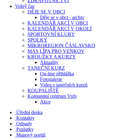
ZDRAVOTNICTVÍ
Volný čas
DĚJE SE V OBCI
Děje se v obci - archiv
KALENDÁŘ AKCÍ V OBCI
KALENDÁŘ AKCÍ V OKOLÍ
SPORTOVNÍ KLUBY
SPOLKY
MIKROREGION ČÁSLAVSKO
MAS LÍPA PRO VENKOV
KROUŽKY A KURZY
Aktuality
TANEČNÍ KURZ
On-line přihláška
Fotogalerie
Videa z tanečních kurzů
KOUPALIŠTĚ
Komunitní centrum Vrdy
Akce
Úřední deska
Kontakty
Odpady
Poplatky
Mapový portál