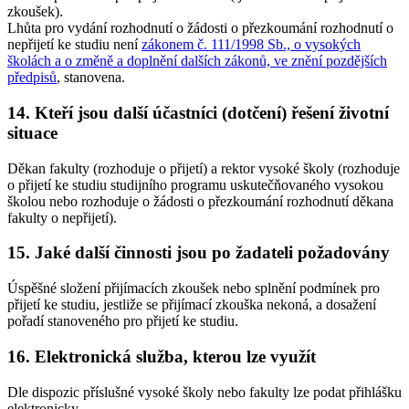
zkoušek).
Lhůta pro vydání rozhodnutí o žádosti o přezkoumání rozhodnutí o
nepřijetí ke studiu není
zákonem č. 111/1998 Sb., o vysokých
školách a o změně a doplnění dalších zákonů, ve znění pozdějších
předpisů
, stanovena.
14. Kteří jsou další účastníci (dotčení) řešení životní
situace
Děkan fakulty (rozhoduje o přijetí) a rektor vysoké školy (rozhoduje
o přijetí ke studiu studijního programu uskutečňovaného vysokou
školou nebo rozhoduje o žádosti o přezkoumání rozhodnutí děkana
fakulty o nepřijetí).
15. Jaké další činnosti jsou po žadateli požadovány
Úspěšné složení přijímacích zkoušek nebo splnění podmínek pro
přijetí ke studiu, jestliže se přijímací zkouška nekoná, a dosažení
pořadí stanoveného pro přijetí ke studiu.
16. Elektronická služba, kterou lze využít
Dle dispozic příslušné vysoké školy nebo fakulty lze podat přihlášku
elektronicky.