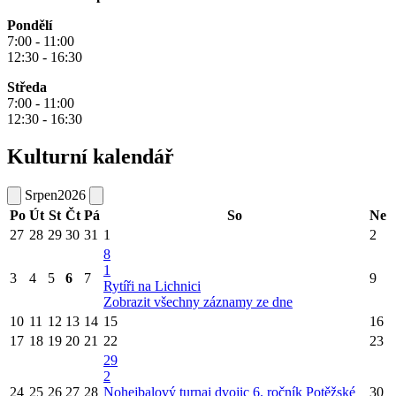
Pondělí
7:00 - 11:00
12:30 - 16:30
Středa
7:00 - 11:00
12:30 - 16:30
Kulturní kalendář
Srpen
2026
Po
Út
St
Čt
Pá
So
Ne
27
28
29
30
31
1
2
8
1
3
4
5
6
7
9
Rytíři na Lichnici
Zobrazit všechny záznamy ze dne
10
11
12
13
14
15
16
17
18
19
20
21
22
23
29
2
24
25
26
27
28
Nohejbalový turnaj dvojic
6. ročník Potěžské
30