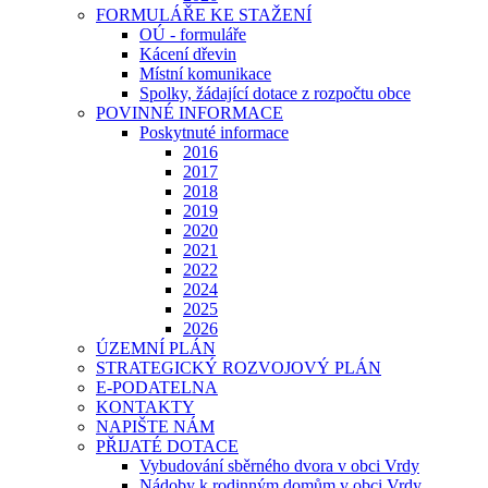
FORMULÁŘE KE STAŽENÍ
OÚ - formuláře
Kácení dřevin
Místní komunikace
Spolky, žádající dotace z rozpočtu obce
POVINNÉ INFORMACE
Poskytnuté informace
2016
2017
2018
2019
2020
2021
2022
2024
2025
2026
ÚZEMNÍ PLÁN
STRATEGICKÝ ROZVOJOVÝ PLÁN
E-PODATELNA
KONTAKTY
NAPIŠTE NÁM
PŘIJATÉ DOTACE
Vybudování sběrného dvora v obci Vrdy
Nádoby k rodinným domům v obci Vrdy