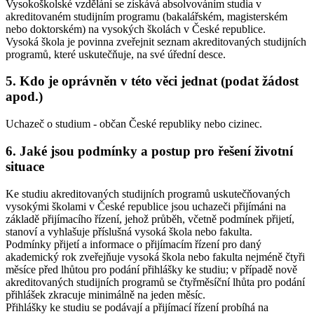
Vysokoškolské vzdělání se získává absolvováním studia v
akreditovaném studijním programu (bakalářském, magisterském
nebo doktorském) na vysokých školách v České republice.
Vysoká škola je povinna zveřejnit seznam akreditovaných studijních
programů, které uskutečňuje, na své úřední desce.
5. Kdo je oprávněn v této věci jednat (podat žádost
apod.)
Uchazeč o studium - občan České republiky nebo cizinec.
6. Jaké jsou podmínky a postup pro řešení životní
situace
Ke studiu akreditovaných studijních programů uskutečňovaných
vysokými školami v České republice jsou uchazeči přijímáni na
základě přijímacího řízení, jehož průběh, včetně podmínek přijetí,
stanoví a vyhlašuje příslušná vysoká škola nebo fakulta.
Podmínky přijetí a informace o přijímacím řízení pro daný
akademický rok zveřejňuje vysoká škola nebo fakulta nejméně čtyři
měsíce před lhůtou pro podání přihlášky ke studiu; v případě nově
akreditovaných studijních programů se čtyřměsíční lhůta pro podání
přihlášek zkracuje minimálně na jeden měsíc.
Přihlášky ke studiu se podávají a přijímací řízení probíhá na