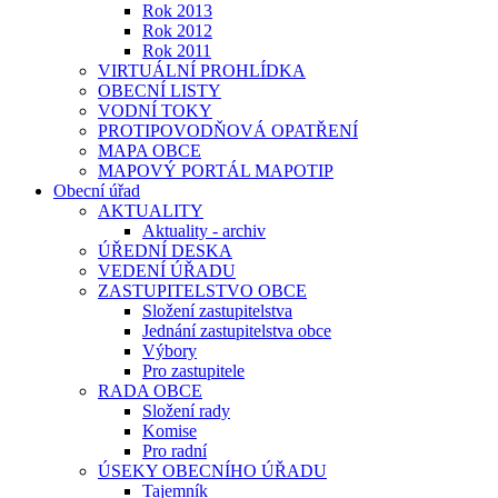
Rok 2013
Rok 2012
Rok 2011
VIRTUÁLNÍ PROHLÍDKA
OBECNÍ LISTY
VODNÍ TOKY
PROTIPOVODŇOVÁ OPATŘENÍ
MAPA OBCE
MAPOVÝ PORTÁL MAPOTIP
Obecní úřad
AKTUALITY
Aktuality - archiv
ÚŘEDNÍ DESKA
VEDENÍ ÚŘADU
ZASTUPITELSTVO OBCE
Složení zastupitelstva
Jednání zastupitelstva obce
Výbory
Pro zastupitele
RADA OBCE
Složení rady
Komise
Pro radní
ÚSEKY OBECNÍHO ÚŘADU
Tajemník