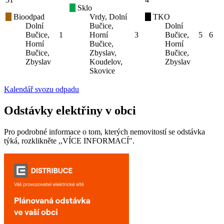
Sklo
Bioodpad
Vrdy, Dolní
TKO
Dolní
Bučice,
Dolní
Bučice,
1
Horní
3
Bučice,
5
6
Horní
Bučice,
Horní
Bučice,
Zbyslav,
Bučice,
Zbyslav
Koudelov,
Zbyslav
Skovice
Kalendář svozu odpadu
Odstávky elektřiny v obci
Pro podrobné informace o tom, kterých nemovitostí se odstávka
týká, rozklikněte ,,VÍCE INFORMACÍ".