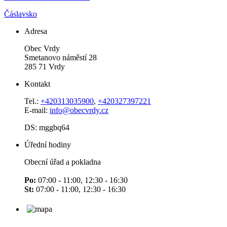
Čáslavsko
Adresa
Obec Vrdy
Smetanovo náměstí 28
285 71 Vrdy
Kontakt
Tel.:
+420313035900
,
+420327397221
E-mail:
info@obecvrdy.cz
DS: mggbq64
Úřední hodiny
Obecní úřad a pokladna
Po:
07:00 - 11:00, 12:30 - 16:30
St:
07:00 - 11:00, 12:30 - 16:30