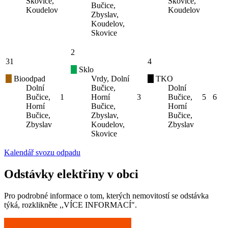
Skovice,
Skovice,
Bučice,
Koudelov
Koudelov
Zbyslav,
Koudelov,
Skovice
2
31
4
Sklo
Bioodpad
Vrdy, Dolní
TKO
Dolní
Bučice,
Dolní
Bučice,
1
Horní
3
Bučice,
5
6
Horní
Bučice,
Horní
Bučice,
Zbyslav,
Bučice,
Zbyslav
Koudelov,
Zbyslav
Skovice
Kalendář svozu odpadu
Odstávky elektřiny v obci
Pro podrobné informace o tom, kterých nemovitostí se odstávka
týká, rozklikněte ,,VÍCE INFORMACÍ".