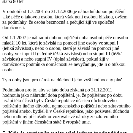
starší 80 let.
V období od 1.7.2001 do 31.12.2006 je náhradní dobou pojištění
také péče o takovou osobu, která však není osobou blízkou, ovšem
za podmínky, že osoba bezmocná a pečující žijí ve společné
domácnosti.
Od 1.1.2007 je náhradní dobou pojištění doba osobní péče o osobu
mladší 10 let, která je závislá na pomoci jiné osoby ve stupni I
(lehká závislost), nebo o osobu, která je závislá na pomoci jiné
osoby ve stupni II (středně těžká závislost) nebo stupni III (těžká
závislost) a nebo stupni IV (úplná závislost), pokud žijí v
domácnosti; podmínka domácnosti se nevyžaduje, jde-li o blízkou
osobu.
Tyto doby jsou pro nárok na důchod i jeho výši hodnoceny plně.
Podmínkou pro to, aby se tato doba získaná po 31.12.2011
hodnotila jako náhradní doba pojištění, je, že pojištěnec po dobu
trvání této účasti byl v České republice účasten důchodového
pojištění z jiného důvodu, nemocenského pojištění nebo zdravotního
pojištění anebo, bydlel-li v České republice, jako poživatel důchodu
nebo rodinný příslušník odvozoval své nároky ze zdravotního
pojištění v jiném členském státě Evropské unie.