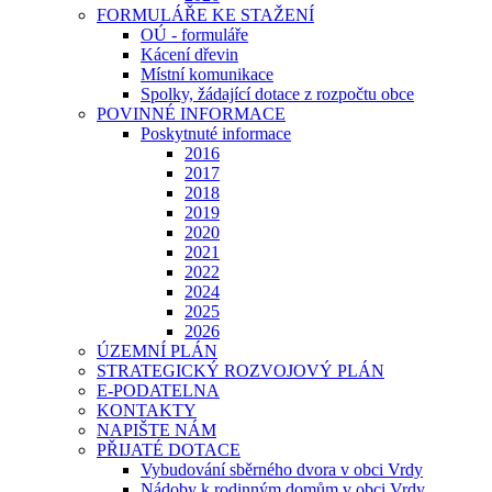
FORMULÁŘE KE STAŽENÍ
OÚ - formuláře
Kácení dřevin
Místní komunikace
Spolky, žádající dotace z rozpočtu obce
POVINNÉ INFORMACE
Poskytnuté informace
2016
2017
2018
2019
2020
2021
2022
2024
2025
2026
ÚZEMNÍ PLÁN
STRATEGICKÝ ROZVOJOVÝ PLÁN
E-PODATELNA
KONTAKTY
NAPIŠTE NÁM
PŘIJATÉ DOTACE
Vybudování sběrného dvora v obci Vrdy
Nádoby k rodinným domům v obci Vrdy