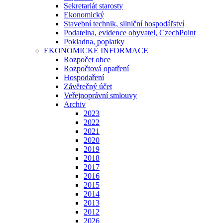
Sekretariát starosty
Ekonomický
Stavební technik, silniční hospodářství
Podatelna, evidence obyvatel, CzechPoint
Pokladna, poplatky
EKONOMICKÉ INFORMACE
Rozpočet obce
Rozpočtová opatření
Hospodaření
Závěrečný účet
Veřejnoprávní smlouvy
Archiv
2023
2022
2021
2020
2019
2018
2017
2016
2015
2014
2013
2012
2026