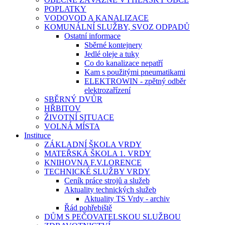
POPLATKY
VODOVOD A KANALIZACE
KOMUNÁLNÍ SLUŽBY, SVOZ ODPADŮ
Ostatní informace
Sběrné kontejnery
Jedlé oleje a tuky
Co do kanalizace nepatří
Kam s použitými pneumatikami
ELEKTROWIN - zpětný odběr
elektrozařízení
SBĚRNÝ DVŮR
HŘBITOV
ŽIVOTNÍ SITUACE
VOLNÁ MÍSTA
Instituce
ZÁKLADNÍ ŠKOLA VRDY
MATEŘSKÁ ŠKOLA 1. VRDY
KNIHOVNA F.V.LORENCE
TECHNICKÉ SLUŽBY VRDY
Ceník práce strojů a služeb
Aktuality technických služeb
Aktuality TS Vrdy - archiv
Řád pohřebiště
DŮM S PEČOVATELSKOU SLUŽBOU