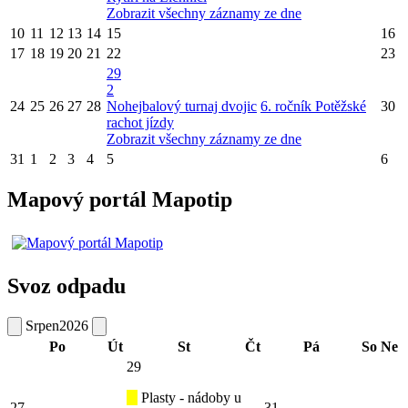
Zobrazit všechny záznamy ze dne
10
11
12
13
14
15
16
17
18
19
20
21
22
23
29
2
24
25
26
27
28
Nohejbalový turnaj dvojic
6. ročník Potěžské
30
rachot jízdy
Zobrazit všechny záznamy ze dne
31
1
2
3
4
5
6
Mapový portál Mapotip
Svoz odpadu
Srpen
2026
Po
Út
St
Čt
Pá
So
Ne
29
Plasty - nádoby u
27
31