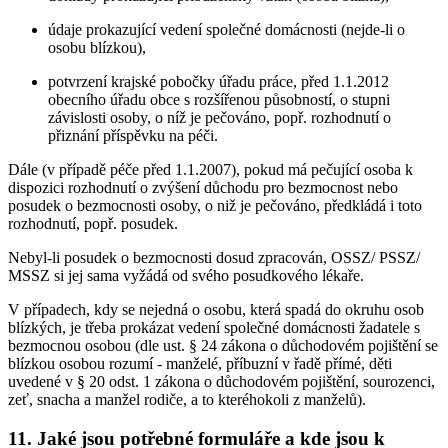
údaje prokazující vedení společné domácnosti (nejde-li o
osobu blízkou),
potvrzení krajské pobočky úřadu práce, před 1.1.2012
obecního úřadu obce s rozšířenou působností, o stupni
závislosti osoby, o níž je pečováno, popř. rozhodnutí o
přiznání příspěvku na péči.
Dále (v případě péče před 1.1.2007), pokud má pečující osoba k
dispozici rozhodnutí o zvýšení důchodu pro bezmocnost nebo
posudek o bezmocnosti osoby, o niž je pečováno, předkládá i toto
rozhodnutí, popř. posudek.
Nebyl-li posudek o bezmocnosti dosud zpracován, OSSZ/ PSSZ/
MSSZ si jej sama vyžádá od svého posudkového lékaře.
V případech, kdy se nejedná o osobu, která spadá do okruhu osob
blízkých, je třeba prokázat vedení společné domácnosti žadatele s
bezmocnou osobou (dle ust. § 24 zákona o důchodovém pojištění se
blízkou osobou rozumí - manželé, příbuzní v řadě přímé, děti
uvedené v § 20 odst. 1 zákona o důchodovém pojištění, sourozenci,
zeť, snacha a manžel rodiče, a to kteréhokoli z manželů).
11. Jaké jsou potřebné formuláře a kde jsou k