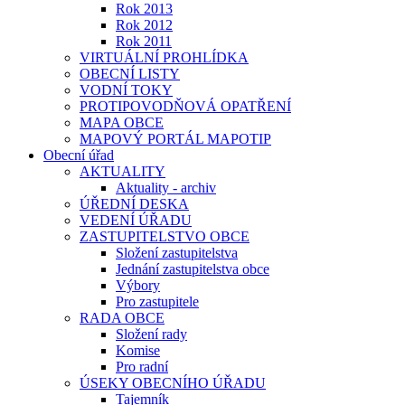
Rok 2013
Rok 2012
Rok 2011
VIRTUÁLNÍ PROHLÍDKA
OBECNÍ LISTY
VODNÍ TOKY
PROTIPOVODŇOVÁ OPATŘENÍ
MAPA OBCE
MAPOVÝ PORTÁL MAPOTIP
Obecní úřad
AKTUALITY
Aktuality - archiv
ÚŘEDNÍ DESKA
VEDENÍ ÚŘADU
ZASTUPITELSTVO OBCE
Složení zastupitelstva
Jednání zastupitelstva obce
Výbory
Pro zastupitele
RADA OBCE
Složení rady
Komise
Pro radní
ÚSEKY OBECNÍHO ÚŘADU
Tajemník