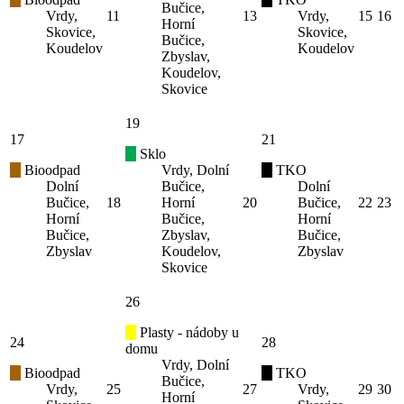
Bučice,
Vrdy,
11
13
Vrdy,
15
16
Horní
Skovice,
Skovice,
Bučice,
Koudelov
Koudelov
Zbyslav,
Koudelov,
Skovice
19
17
21
Sklo
Bioodpad
Vrdy, Dolní
TKO
Dolní
Bučice,
Dolní
Bučice,
18
Horní
20
Bučice,
22
23
Horní
Bučice,
Horní
Bučice,
Zbyslav,
Bučice,
Zbyslav
Koudelov,
Zbyslav
Skovice
26
Plasty - nádoby u
24
28
domu
Vrdy, Dolní
Bioodpad
TKO
Bučice,
Vrdy,
25
27
Vrdy,
29
30
Horní