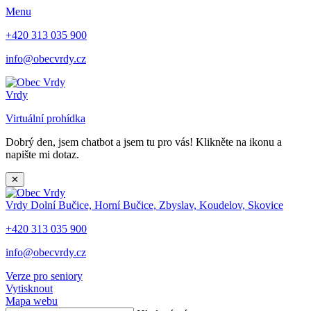
Menu
+420 313 035 900
info@obecvrdy.cz
Vrdy
Virtuální prohídka
Dobrý den, jsem chatbot a jsem tu pro vás! Klikněte na ikonu a
napište mi dotaz.
✕
Vrdy
Dolní Bučice, Horní Bučice, Zbyslav, Koudelov, Skovice
+420 313 035 900
info@obecvrdy.cz
Verze pro seniory
Vytisknout
Mapa webu