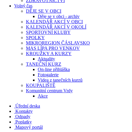
ZDRAVOTNICTVÍ
Volný čas
DĚJE SE V OBCI
Děje se v obci - archiv
KALENDÁŘ AKCÍ V OBCI
KALENDÁŘ AKCÍ V OKOLÍ
SPORTOVNÍ KLUBY
SPOLKY
MIKROREGION ČÁSLAVSKO
MAS LÍPA PRO VENKOV
KROUŽKY A KURZY
Aktuality
TANEČNÍ KURZ
On-line přihláška
Fotogalerie
Videa z tanečních kurzů
KOUPALIŠTĚ
Komunitní centrum Vrdy
Akce
Úřední deska
Kontakty
Odpady
Poplatky
Mapový portál