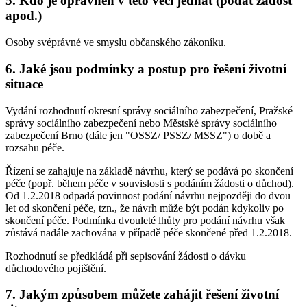
5. Kdo je oprávněn v této věci jednat (podat žádost
apod.)
Osoby svéprávné ve smyslu občanského zákoníku.
6. Jaké jsou podmínky a postup pro řešení životní
situace
Vydání rozhodnutí okresní správy sociálního zabezpečení, Pražské
správy sociálního zabezpečení nebo Městské správy sociálního
zabezpečení Brno (dále jen "OSSZ/ PSSZ/ MSSZ") o době a
rozsahu péče.
Řízení se zahajuje na základě návrhu, který se podává po skončení
péče (popř. během péče v souvislosti s podáním žádosti o důchod).
Od 1.2.2018 odpadá povinnost podání návrhu nejpozději do dvou
let od skončení péče, tzn., že návrh může být podán kdykoliv po
skončení péče. Podmínka dvouleté lhůty pro podání návrhu však
zůstává nadále zachována v případě péče skončené před 1.2.2018.
Rozhodnutí se předkládá při sepisování žádosti o dávku
důchodového pojištění.
7. Jakým způsobem můžete zahájit řešení životní