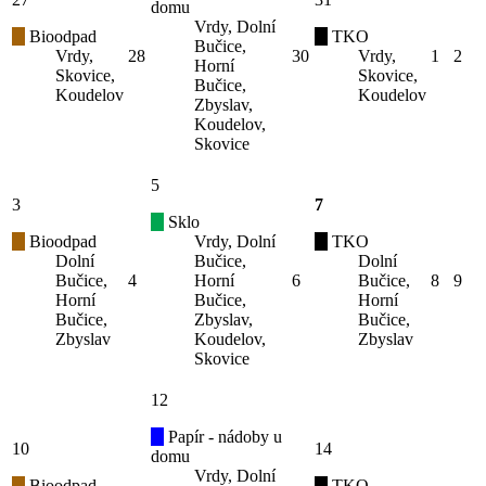
domu
Vrdy, Dolní
Bioodpad
TKO
Bučice,
Vrdy,
28
30
Vrdy,
1
2
Horní
Skovice,
Skovice,
Bučice,
Koudelov
Koudelov
Zbyslav,
Koudelov,
Skovice
5
3
7
Sklo
Bioodpad
Vrdy, Dolní
TKO
Dolní
Bučice,
Dolní
Bučice,
4
Horní
6
Bučice,
8
9
Horní
Bučice,
Horní
Bučice,
Zbyslav,
Bučice,
Zbyslav
Koudelov,
Zbyslav
Skovice
12
Papír - nádoby u
10
14
domu
Vrdy, Dolní
Bioodpad
TKO