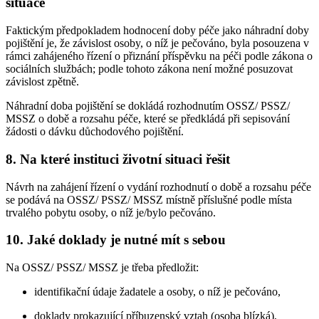
situace
Faktickým předpokladem hodnocení doby péče jako náhradní doby
pojištění je, že závislost osoby, o níž je pečováno, byla posouzena v
rámci zahájeného řízení o přiznání příspěvku na péči podle zákona o
sociálních službách; podle tohoto zákona není možné posuzovat
závislost zpětně.
Náhradní doba pojištění se dokládá rozhodnutím OSSZ/ PSSZ/
MSSZ o době a rozsahu péče, které se předkládá při sepisování
žádosti o dávku důchodového pojištění.
8. Na které instituci životní situaci řešit
Návrh na zahájení řízení o vydání rozhodnutí o době a rozsahu péče
se podává na OSSZ/ PSSZ/ MSSZ místně příslušné podle místa
trvalého pobytu osoby, o níž je/bylo pečováno.
10. Jaké doklady je nutné mít s sebou
Na OSSZ/ PSSZ/ MSSZ je třeba předložit:
identifikační údaje žadatele a osoby, o níž je pečováno,
doklady prokazující příbuzenský vztah (osoba blízká),