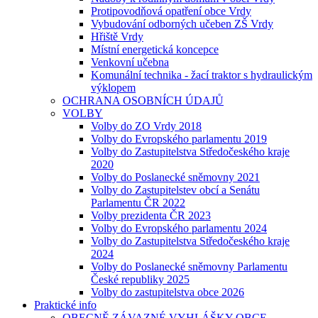
Protipovodňová opatření obce Vrdy
Vybudování odborných učeben ZŠ Vrdy
Hřiště Vrdy
Místní energetická koncepce
Venkovní učebna
Komunální technika - žací traktor s hydraulickým
výklopem
OCHRANA OSOBNÍCH ÚDAJŮ
VOLBY
Volby do ZO Vrdy 2018
Volby do Evropského parlamentu 2019
Volby do Zastupitelstva Středočeského kraje
2020
Volby do Poslanecké sněmovny 2021
Volby do Zastupitelstev obcí a Senátu
Parlamentu ČR 2022
Volby prezidenta ČR 2023
Volby do Evropského parlamentu 2024
Volby do Zastupitelstva Středočeského kraje
2024
Volby do Poslanecké sněmovny Parlamentu
České republiky 2025
Volby do zastupitelstva obce 2026
Praktické info
OBECNĚ ZÁVAZNÉ VYHLÁŠKY OBCE