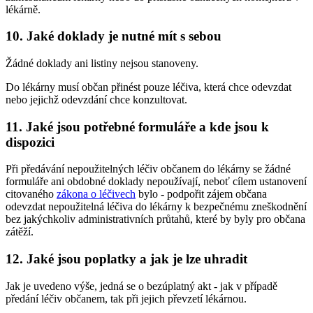
lékárně.
10. Jaké doklady je nutné mít s sebou
Žádné doklady ani listiny nejsou stanoveny.
Do lékárny musí občan přinést pouze léčiva, která chce odevzdat
nebo jejichž odevzdání chce konzultovat.
11. Jaké jsou potřebné formuláře a kde jsou k
dispozici
Při předávání nepoužitelných léčiv občanem do lékárny se žádné
formuláře ani obdobné doklady nepoužívají, neboť cílem ustanovení
citovaného
zákona o léčivech
bylo - podpořit zájem občana
odevzdat nepoužitelná léčiva do lékárny k bezpečnému zneškodnění
bez jakýchkoliv administrativních průtahů, které by byly pro občana
zátěží.
12. Jaké jsou poplatky a jak je lze uhradit
Jak je uvedeno výše, jedná se o bezúplatný akt - jak v případě
předání léčiv občanem, tak při jejich převzetí lékárnou.