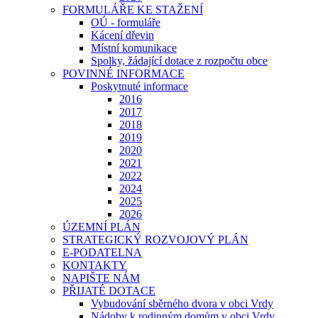
FORMULÁŘE KE STAŽENÍ
OÚ - formuláře
Kácení dřevin
Místní komunikace
Spolky, žádající dotace z rozpočtu obce
POVINNÉ INFORMACE
Poskytnuté informace
2016
2017
2018
2019
2020
2021
2022
2024
2025
2026
ÚZEMNÍ PLÁN
STRATEGICKÝ ROZVOJOVÝ PLÁN
E-PODATELNA
KONTAKTY
NAPIŠTE NÁM
PŘIJATÉ DOTACE
Vybudování sběrného dvora v obci Vrdy
Nádoby k rodinným domům v obci Vrdy