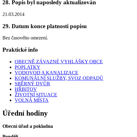
28. Popis byl naposledy aktualizován
21.03.2014
29. Datum konce platnosti popisu
Bez časového omezení.
Praktické info
OBECNĚ ZÁVAZNÉ VYHLÁŠKY OBCE
POPLATKY
VODOVOD A KANALIZACE
KOMUNÁLNÍ SLUŽBY, SVOZ ODPADŮ
SBĚRNÝ DVŮR
HŘBITOV
ŽIVOTNÍ SITUACE
VOLNÁ MÍSTA
Úřední hodiny
Obecní úřad a pokladna
Pondělí