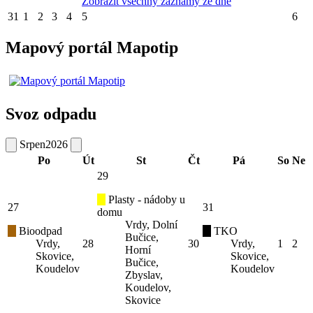
Zobrazit všechny záznamy ze dne
31
1
2
3
4
5
6
Mapový portál Mapotip
Svoz odpadu
Srpen
2026
Po
Út
St
Čt
Pá
So
Ne
29
Plasty - nádoby u
27
31
domu
Vrdy, Dolní
Bioodpad
TKO
Bučice,
Vrdy,
28
30
Vrdy,
1
2
Horní
Skovice,
Skovice,
Bučice,
Koudelov
Koudelov
Zbyslav,
Koudelov,
Skovice