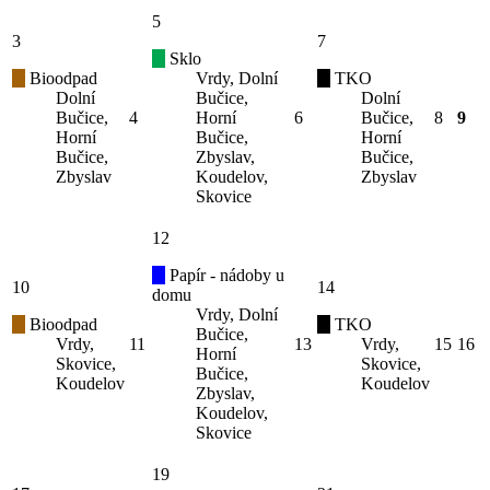
5
3
7
Sklo
Bioodpad
Vrdy, Dolní
TKO
Dolní
Bučice,
Dolní
Bučice,
4
Horní
6
Bučice,
8
9
Horní
Bučice,
Horní
Bučice,
Zbyslav,
Bučice,
Zbyslav
Koudelov,
Zbyslav
Skovice
12
Papír - nádoby u
10
14
domu
Vrdy, Dolní
Bioodpad
TKO
Bučice,
Vrdy,
11
13
Vrdy,
15
16
Horní
Skovice,
Skovice,
Bučice,
Koudelov
Koudelov
Zbyslav,
Koudelov,
Skovice
19