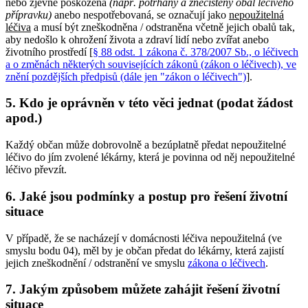
nebo zjevně poškozená
(např. potrhaný a znečištěný obal léčivého
přípravku)
anebo nespotřebovaná, se označují jako
nepoužitelná
léčiva
a musí být zneškodněna / odstraněna včetně jejich obalů tak,
aby nedošlo k ohrožení života a zdraví lidí nebo zvířat anebo
životního prostředí [
§ 88 odst. 1 zákona č. 378/2007 Sb., o léčivech
a o změnách některých souvisejících zákonů (zákon o léčivech), ve
znění pozdějších předpisů (dále jen "zákon o léčivech")
].
5. Kdo je oprávněn v této věci jednat (podat žádost
apod.)
Každý občan může dobrovolně a bezúplatně předat nepoužitelné
léčivo do jím zvolené lékárny, která je povinna od něj nepoužitelné
léčivo převzít.
6. Jaké jsou podmínky a postup pro řešení životní
situace
V případě, že se nacházejí v domácnosti léčiva nepoužitelná (ve
smyslu bodu 04), měl by je občan předat do lékárny, která zajistí
jejich zneškodnění / odstranění ve smyslu
zákona o léčivech
.
7. Jakým způsobem můžete zahájit řešení životní
situace