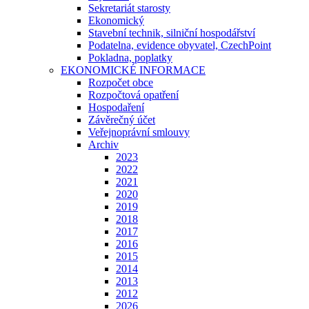
Sekretariát starosty
Ekonomický
Stavební technik, silniční hospodářství
Podatelna, evidence obyvatel, CzechPoint
Pokladna, poplatky
EKONOMICKÉ INFORMACE
Rozpočet obce
Rozpočtová opatření
Hospodaření
Závěrečný účet
Veřejnoprávní smlouvy
Archiv
2023
2022
2021
2020
2019
2018
2017
2016
2015
2014
2013
2012
2026