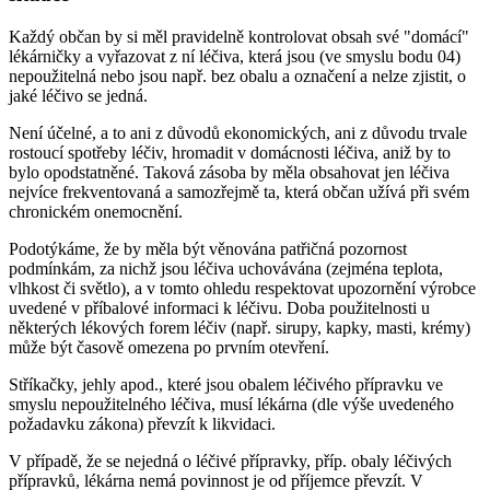
Každý občan by si měl pravidelně kontrolovat obsah své "domácí"
lékárničky a vyřazovat z ní léčiva, která jsou (ve smyslu bodu 04)
nepoužitelná nebo jsou např. bez obalu a označení a nelze zjistit, o
jaké léčivo se jedná.
Není účelné, a to ani z důvodů ekonomických, ani z důvodu trvale
rostoucí spotřeby léčiv, hromadit v domácnosti léčiva, aniž by to
bylo opodstatněné. Taková zásoba by měla obsahovat jen léčiva
nejvíce frekventovaná a samozřejmě ta, která občan užívá při svém
chronickém onemocnění.
Podotýkáme, že by měla být věnována patřičná pozornost
podmínkám, za nichž jsou léčiva uchovávána (zejména teplota,
vlhkost či světlo), a v tomto ohledu respektovat upozornění výrobce
uvedené v příbalové informaci k léčivu. Doba použitelnosti u
některých lékových forem léčiv (např. sirupy, kapky, masti, krémy)
může být časově omezena po prvním otevření.
Stříkačky, jehly apod., které jsou obalem léčivého přípravku ve
smyslu nepoužitelného léčiva, musí lékárna (dle výše uvedeného
požadavku zákona) převzít k likvidaci.
V případě, že se nejedná o léčivé přípravky, příp. obaly léčivých
přípravků, lékárna nemá povinnost je od příjemce převzít. V