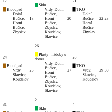
17
21
Sklo
Bioodpad
Vrdy, Dolní
TKO
Dolní
Bučice,
Dolní
Bučice,
18
Horní
20
Bučice,
22
23
Horní
Bučice,
Horní
Bučice,
Zbyslav,
Bučice,
Zbyslav
Koudelov,
Zbyslav
Skovice
26
Plasty - nádoby u
24
28
domu
Vrdy, Dolní
Bioodpad
TKO
Bučice,
Vrdy,
25
27
Vrdy,
29
30
Horní
Skovice,
Skovice,
Bučice,
Koudelov
Koudelov
Zbyslav,
Koudelov,
Skovice
2
31
4
Sklo