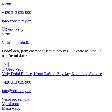
Menu
+420 313 035 900
info@obecvrdy.cz
Vrdy
Virtuální prohídka
Dobrý den, jsem chatbot a jsem tu pro vás! Klikněte na ikonu a
napište mi dotaz.
✕
Vrdy
Dolní Bučice, Horní Bučice, Zbyslav, Koudelov, Skovice
+420 313 035 900
info@obecvrdy.cz
Verze pro seniory
Vytisknout
Mapa webu