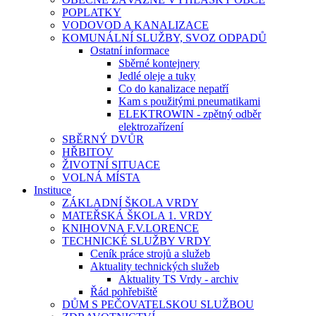
POPLATKY
VODOVOD A KANALIZACE
KOMUNÁLNÍ SLUŽBY, SVOZ ODPADŮ
Ostatní informace
Sběrné kontejnery
Jedlé oleje a tuky
Co do kanalizace nepatří
Kam s použitými pneumatikami
ELEKTROWIN - zpětný odběr
elektrozařízení
SBĚRNÝ DVŮR
HŘBITOV
ŽIVOTNÍ SITUACE
VOLNÁ MÍSTA
Instituce
ZÁKLADNÍ ŠKOLA VRDY
MATEŘSKÁ ŠKOLA 1. VRDY
KNIHOVNA F.V.LORENCE
TECHNICKÉ SLUŽBY VRDY
Ceník práce strojů a služeb
Aktuality technických služeb
Aktuality TS Vrdy - archiv
Řád pohřebiště
DŮM S PEČOVATELSKOU SLUŽBOU