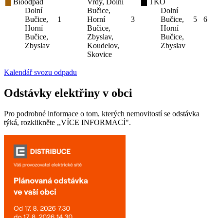
Bioodpad
Vrdy, Dolní
TKO
Dolní
Bučice,
Dolní
Bučice,
1
Horní
3
Bučice,
5
6
Horní
Bučice,
Horní
Bučice,
Zbyslav,
Bučice,
Zbyslav
Koudelov,
Zbyslav
Skovice
Kalendář svozu odpadu
Odstávky elektřiny v obci
Pro podrobné informace o tom, kterých nemovitostí se odstávka
týká, rozklikněte ,,VÍCE INFORMACÍ".