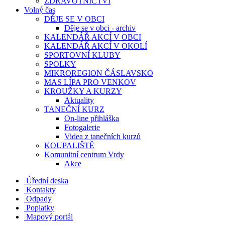
ZDRAVOTNICTVÍ
Volný čas
DĚJE SE V OBCI
Děje se v obci - archiv
KALENDÁŘ AKCÍ V OBCI
KALENDÁŘ AKCÍ V OKOLÍ
SPORTOVNÍ KLUBY
SPOLKY
MIKROREGION ČÁSLAVSKO
MAS LÍPA PRO VENKOV
KROUŽKY A KURZY
Aktuality
TANEČNÍ KURZ
On-line přihláška
Fotogalerie
Videa z tanečních kurzů
KOUPALIŠTĚ
Komunitní centrum Vrdy
Akce
Úřední deska
Kontakty
Odpady
Poplatky
Mapový portál