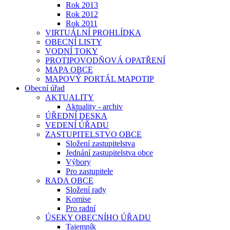
Rok 2013
Rok 2012
Rok 2011
VIRTUÁLNÍ PROHLÍDKA
OBECNÍ LISTY
VODNÍ TOKY
PROTIPOVODŇOVÁ OPATŘENÍ
MAPA OBCE
MAPOVÝ PORTÁL MAPOTIP
Obecní úřad
AKTUALITY
Aktuality - archiv
ÚŘEDNÍ DESKA
VEDENÍ ÚŘADU
ZASTUPITELSTVO OBCE
Složení zastupitelstva
Jednání zastupitelstva obce
Výbory
Pro zastupitele
RADA OBCE
Složení rady
Komise
Pro radní
ÚSEKY OBECNÍHO ÚŘADU
Tajemník