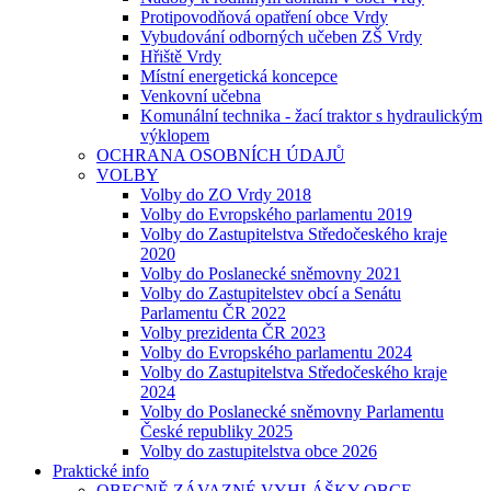
Protipovodňová opatření obce Vrdy
Vybudování odborných učeben ZŠ Vrdy
Hřiště Vrdy
Místní energetická koncepce
Venkovní učebna
Komunální technika - žací traktor s hydraulickým
výklopem
OCHRANA OSOBNÍCH ÚDAJŮ
VOLBY
Volby do ZO Vrdy 2018
Volby do Evropského parlamentu 2019
Volby do Zastupitelstva Středočeského kraje
2020
Volby do Poslanecké sněmovny 2021
Volby do Zastupitelstev obcí a Senátu
Parlamentu ČR 2022
Volby prezidenta ČR 2023
Volby do Evropského parlamentu 2024
Volby do Zastupitelstva Středočeského kraje
2024
Volby do Poslanecké sněmovny Parlamentu
České republiky 2025
Volby do zastupitelstva obce 2026
Praktické info
OBECNĚ ZÁVAZNÉ VYHLÁŠKY OBCE