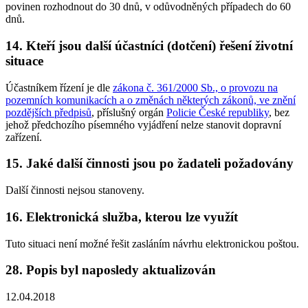
povinen rozhodnout do 30 dnů, v odůvodněných případech do 60
dnů.
14. Kteří jsou další účastníci (dotčení) řešení životní
situace
Účastníkem řízení je dle
zákona č. 361/2000 Sb., o provozu na
pozemních komunikacích a o změnách některých zákonů, ve znění
pozdějších předpisů
, příslušný orgán
Policie České republiky
, bez
jehož předchozího písemného vyjádření nelze stanovit dopravní
zařízení.
15. Jaké další činnosti jsou po žadateli požadovány
Další činnosti nejsou stanoveny.
16. Elektronická služba, kterou lze využít
Tuto situaci není možné řešit zasláním návrhu elektronickou poštou.
28. Popis byl naposledy aktualizován
12.04.2018