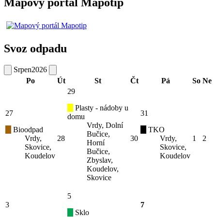
Mapový portál Mapotip
Svoz odpadu
Srpen
2026
Po
Út
St
Čt
Pá
So
Ne
29
Plasty - nádoby u
27
31
domu
Vrdy, Dolní
Bioodpad
TKO
Bučice,
Vrdy,
28
30
Vrdy,
1
2
Horní
Skovice,
Skovice,
Bučice,
Koudelov
Koudelov
Zbyslav,
Koudelov,
Skovice
5
3
7
Sklo