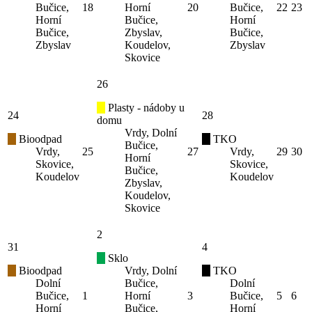
Bučice,
18
Horní
20
Bučice,
22
23
Horní
Bučice,
Horní
Bučice,
Zbyslav,
Bučice,
Zbyslav
Koudelov,
Zbyslav
Skovice
26
Plasty - nádoby u
24
28
domu
Vrdy, Dolní
Bioodpad
TKO
Bučice,
Vrdy,
25
27
Vrdy,
29
30
Horní
Skovice,
Skovice,
Bučice,
Koudelov
Koudelov
Zbyslav,
Koudelov,
Skovice
2
31
4
Sklo
Bioodpad
Vrdy, Dolní
TKO
Dolní
Bučice,
Dolní
Bučice,
1
Horní
3
Bučice,
5
6
Horní
Bučice,
Horní