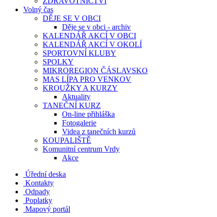
ZDRAVOTNICTVÍ
Volný čas
DĚJE SE V OBCI
Děje se v obci - archiv
KALENDÁŘ AKCÍ V OBCI
KALENDÁŘ AKCÍ V OKOLÍ
SPORTOVNÍ KLUBY
SPOLKY
MIKROREGION ČÁSLAVSKO
MAS LÍPA PRO VENKOV
KROUŽKY A KURZY
Aktuality
TANEČNÍ KURZ
On-line přihláška
Fotogalerie
Videa z tanečních kurzů
KOUPALIŠTĚ
Komunitní centrum Vrdy
Akce
Úřední deska
Kontakty
Odpady
Poplatky
Mapový portál