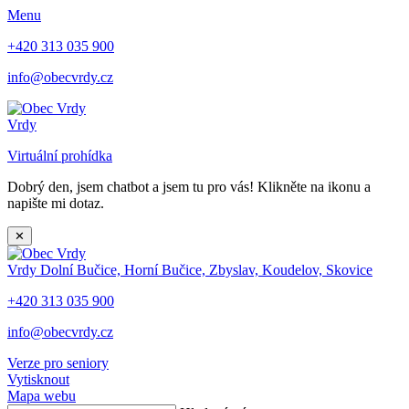
Menu
+420 313 035 900
info@obecvrdy.cz
Vrdy
Virtuální prohídka
Dobrý den, jsem chatbot a jsem tu pro vás! Klikněte na ikonu a
napište mi dotaz.
✕
Vrdy
Dolní Bučice, Horní Bučice, Zbyslav, Koudelov, Skovice
+420 313 035 900
info@obecvrdy.cz
Verze pro seniory
Vytisknout
Mapa webu