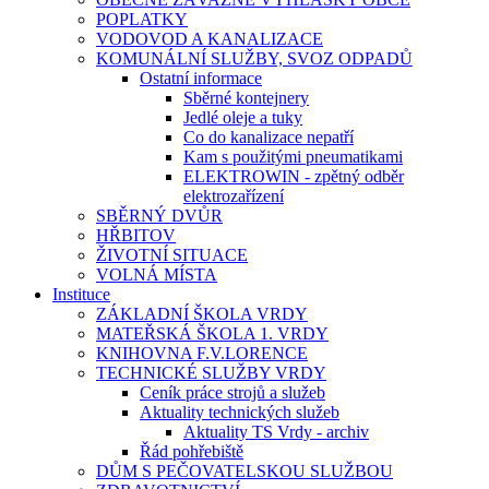
POPLATKY
VODOVOD A KANALIZACE
KOMUNÁLNÍ SLUŽBY, SVOZ ODPADŮ
Ostatní informace
Sběrné kontejnery
Jedlé oleje a tuky
Co do kanalizace nepatří
Kam s použitými pneumatikami
ELEKTROWIN - zpětný odběr
elektrozařízení
SBĚRNÝ DVŮR
HŘBITOV
ŽIVOTNÍ SITUACE
VOLNÁ MÍSTA
Instituce
ZÁKLADNÍ ŠKOLA VRDY
MATEŘSKÁ ŠKOLA 1. VRDY
KNIHOVNA F.V.LORENCE
TECHNICKÉ SLUŽBY VRDY
Ceník práce strojů a služeb
Aktuality technických služeb
Aktuality TS Vrdy - archiv
Řád pohřebiště
DŮM S PEČOVATELSKOU SLUŽBOU