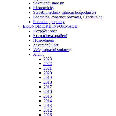
Sekretariát starosty
Ekonomický
Stavební technik, silniční hospodářství
Podatelna, evidence obyvatel, CzechPoint
Pokladna, poplatky
EKONOMICKÉ INFORMACE
Rozpočet obce
Rozpočtová opatření
Hospodaření
Závěrečný účet
Veřejnoprávní smlouvy
Archiv
2023
2022
2021
2020
2019
2018
2017
2016
2015
2014
2013
2012
2026