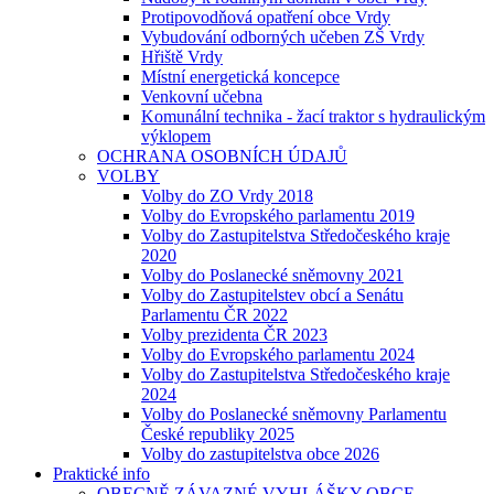
Protipovodňová opatření obce Vrdy
Vybudování odborných učeben ZŠ Vrdy
Hřiště Vrdy
Místní energetická koncepce
Venkovní učebna
Komunální technika - žací traktor s hydraulickým
výklopem
OCHRANA OSOBNÍCH ÚDAJŮ
VOLBY
Volby do ZO Vrdy 2018
Volby do Evropského parlamentu 2019
Volby do Zastupitelstva Středočeského kraje
2020
Volby do Poslanecké sněmovny 2021
Volby do Zastupitelstev obcí a Senátu
Parlamentu ČR 2022
Volby prezidenta ČR 2023
Volby do Evropského parlamentu 2024
Volby do Zastupitelstva Středočeského kraje
2024
Volby do Poslanecké sněmovny Parlamentu
České republiky 2025
Volby do zastupitelstva obce 2026
Praktické info
OBECNĚ ZÁVAZNÉ VYHLÁŠKY OBCE