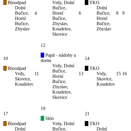
Bioodpad
Vrdy, Dolní
TKO
Dolní
Bučice,
Dolní
Bučice,
4
Horní
6
Bučice,
8
9
Horní
Bučice,
Horní
Bučice,
Zbyslav,
Bučice,
Zbyslav
Koudelov,
Zbyslav
Skovice
12
Papír - nádoby u
10
14
domu
Vrdy, Dolní
Bioodpad
TKO
Bučice,
Vrdy,
11
13
Vrdy,
15
16
Horní
Skovice,
Skovice,
Bučice,
Koudelov
Koudelov
Zbyslav,
Koudelov,
Skovice
19
17
21
Sklo
Bioodpad
Vrdy, Dolní
TKO
Dolní
Bučice,
Dolní