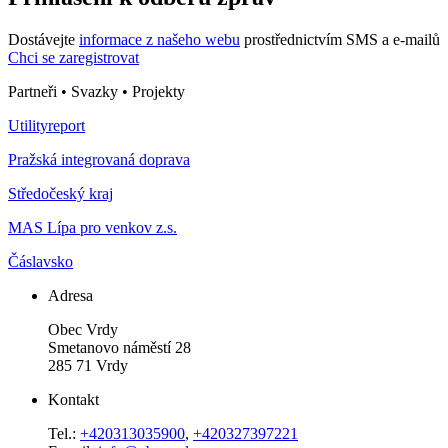
Dostávejte
informace z našeho webu
prostřednictvím SMS a e-mailů
Chci se zaregistrovat
Partneři • Svazky • Projekty
Utilityreport
Pražská integrovaná doprava
Středočeský kraj
MAS Lípa pro venkov z.s.
Čáslavsko
Adresa
Obec Vrdy
Smetanovo náměstí 28
285 71 Vrdy
Kontakt
Tel.:
+420313035900
,
+420327397221