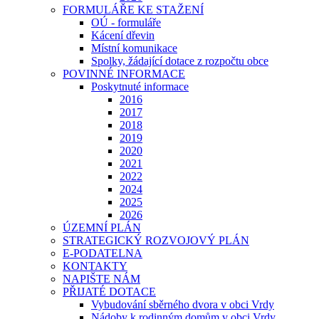
FORMULÁŘE KE STAŽENÍ
OÚ - formuláře
Kácení dřevin
Místní komunikace
Spolky, žádající dotace z rozpočtu obce
POVINNÉ INFORMACE
Poskytnuté informace
2016
2017
2018
2019
2020
2021
2022
2024
2025
2026
ÚZEMNÍ PLÁN
STRATEGICKÝ ROZVOJOVÝ PLÁN
E-PODATELNA
KONTAKTY
NAPIŠTE NÁM
PŘIJATÉ DOTACE
Vybudování sběrného dvora v obci Vrdy
Nádoby k rodinným domům v obci Vrdy