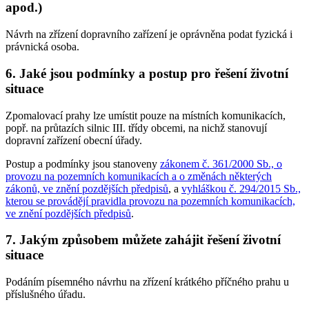
apod.)
Návrh na zřízení dopravního zařízení je oprávněna podat fyzická i
právnická osoba.
6. Jaké jsou podmínky a postup pro řešení životní
situace
Zpomalovací prahy lze umístit pouze na místních komunikacích,
popř. na průtazích silnic III. třídy obcemi, na nichž stanovují
dopravní zařízení obecní úřady.
Postup a podmínky jsou stanoveny
zákonem č. 361/2000 Sb., o
provozu na pozemních komunikacích a o změnách některých
zákonů, ve znění pozdějších předpisů
, a
vyhláškou č. 294/2015 Sb.,
kterou se provádějí pravidla provozu na pozemních komunikacích,
ve znění pozdějších předpisů
.
7. Jakým způsobem můžete zahájit řešení životní
situace
Podáním písemného návrhu na zřízení krátkého příčného prahu u
příslušného úřadu.