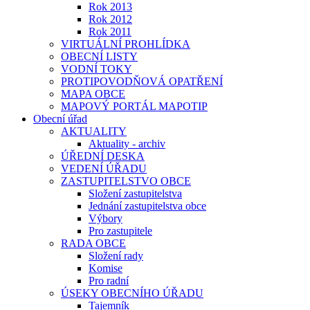
Rok 2013
Rok 2012
Rok 2011
VIRTUÁLNÍ PROHLÍDKA
OBECNÍ LISTY
VODNÍ TOKY
PROTIPOVODŇOVÁ OPATŘENÍ
MAPA OBCE
MAPOVÝ PORTÁL MAPOTIP
Obecní úřad
AKTUALITY
Aktuality - archiv
ÚŘEDNÍ DESKA
VEDENÍ ÚŘADU
ZASTUPITELSTVO OBCE
Složení zastupitelstva
Jednání zastupitelstva obce
Výbory
Pro zastupitele
RADA OBCE
Složení rady
Komise
Pro radní
ÚSEKY OBECNÍHO ÚŘADU
Tajemník