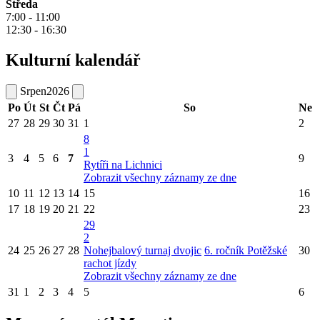
Středa
7:00 - 11:00
12:30 - 16:30
Kulturní kalendář
Srpen
2026
Po
Út
St
Čt
Pá
So
Ne
27
28
29
30
31
1
2
8
1
3
4
5
6
7
9
Rytíři na Lichnici
Zobrazit všechny záznamy ze dne
10
11
12
13
14
15
16
17
18
19
20
21
22
23
29
2
24
25
26
27
28
Nohejbalový turnaj dvojic
6. ročník Potěžské
30
rachot jízdy
Zobrazit všechny záznamy ze dne
31
1
2
3
4
5
6