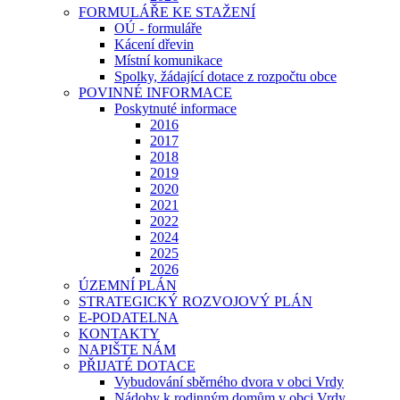
FORMULÁŘE KE STAŽENÍ
OÚ - formuláře
Kácení dřevin
Místní komunikace
Spolky, žádající dotace z rozpočtu obce
POVINNÉ INFORMACE
Poskytnuté informace
2016
2017
2018
2019
2020
2021
2022
2024
2025
2026
ÚZEMNÍ PLÁN
STRATEGICKÝ ROZVOJOVÝ PLÁN
E-PODATELNA
KONTAKTY
NAPIŠTE NÁM
PŘIJATÉ DOTACE
Vybudování sběrného dvora v obci Vrdy
Nádoby k rodinným domům v obci Vrdy