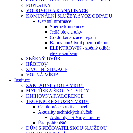
POPLATKY
VODOVOD A KANALIZACE
KOMUNÁLNÍ SLUŽBY, SVOZ ODPADŮ
Ostatní informace
Sběrné kontejnery
Jedlé oleje a tuky
Co do kanalizace nepatří
Kam s použitými pneumatikami
ELEKTROWIN - zpětný odběr
elektrozařízení
SBĚRNÝ DVŮR
HŘBITOV
ŽIVOTNÍ SITUACE
VOLNÁ MÍSTA
Instituce
ZÁKLADNÍ ŠKOLA VRDY
MATEŘSKÁ ŠKOLA 1. VRDY
KNIHOVNA F.V.LORENCE
TECHNICKÉ SLUŽBY VRDY
Ceník práce strojů a služeb
Aktuality technických služeb
Aktuality TS Vrdy - archiv
Řád pohřebiště
DŮM S PEČOVATELSKOU SLUŽBOU