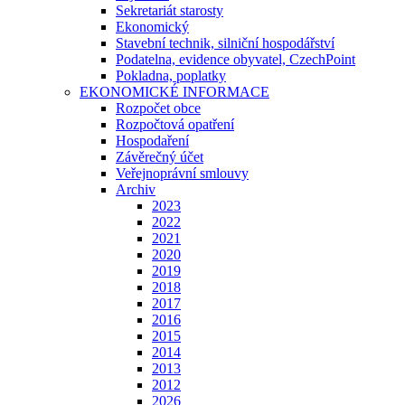
Sekretariát starosty
Ekonomický
Stavební technik, silniční hospodářství
Podatelna, evidence obyvatel, CzechPoint
Pokladna, poplatky
EKONOMICKÉ INFORMACE
Rozpočet obce
Rozpočtová opatření
Hospodaření
Závěrečný účet
Veřejnoprávní smlouvy
Archiv
2023
2022
2021
2020
2019
2018
2017
2016
2015
2014
2013
2012
2026