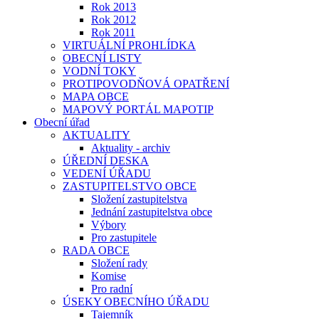
Rok 2013
Rok 2012
Rok 2011
VIRTUÁLNÍ PROHLÍDKA
OBECNÍ LISTY
VODNÍ TOKY
PROTIPOVODŇOVÁ OPATŘENÍ
MAPA OBCE
MAPOVÝ PORTÁL MAPOTIP
Obecní úřad
AKTUALITY
Aktuality - archiv
ÚŘEDNÍ DESKA
VEDENÍ ÚŘADU
ZASTUPITELSTVO OBCE
Složení zastupitelstva
Jednání zastupitelstva obce
Výbory
Pro zastupitele
RADA OBCE
Složení rady
Komise
Pro radní
ÚSEKY OBECNÍHO ÚŘADU
Tajemník