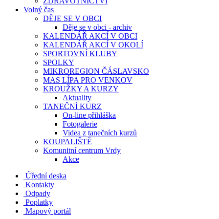
ZDRAVOTNICTVÍ
Volný čas
DĚJE SE V OBCI
Děje se v obci - archiv
KALENDÁŘ AKCÍ V OBCI
KALENDÁŘ AKCÍ V OKOLÍ
SPORTOVNÍ KLUBY
SPOLKY
MIKROREGION ČÁSLAVSKO
MAS LÍPA PRO VENKOV
KROUŽKY A KURZY
Aktuality
TANEČNÍ KURZ
On-line přihláška
Fotogalerie
Videa z tanečních kurzů
KOUPALIŠTĚ
Komunitní centrum Vrdy
Akce
Úřední deska
Kontakty
Odpady
Poplatky
Mapový portál