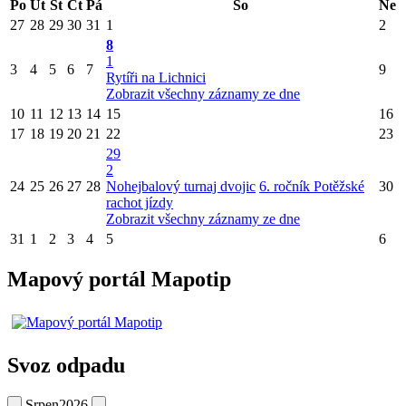
Po
Út
St
Čt
Pá
So
Ne
27
28
29
30
31
1
2
8
1
3
4
5
6
7
9
Rytíři na Lichnici
Zobrazit všechny záznamy ze dne
10
11
12
13
14
15
16
17
18
19
20
21
22
23
29
2
24
25
26
27
28
Nohejbalový turnaj dvojic
6. ročník Potěžské
30
rachot jízdy
Zobrazit všechny záznamy ze dne
31
1
2
3
4
5
6
Mapový portál Mapotip
Svoz odpadu
Srpen
2026