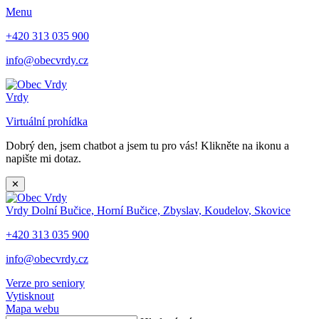
Menu
+420 313 035 900
info@obecvrdy.cz
Vrdy
Virtuální prohídka
Dobrý den, jsem chatbot a jsem tu pro vás! Klikněte na ikonu a
napište mi dotaz.
✕
Vrdy
Dolní Bučice, Horní Bučice, Zbyslav, Koudelov, Skovice
+420 313 035 900
info@obecvrdy.cz
Verze pro seniory
Vytisknout
Mapa webu