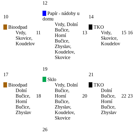
12
Papír - nádoby u
10
14
domu
Vrdy, Dolní
Bioodpad
TKO
Bučice,
Vrdy,
11
13
Vrdy,
15
16
Horní
Skovice,
Skovice,
Bučice,
Koudelov
Koudelov
Zbyslav,
Koudelov,
Skovice
19
17
21
Sklo
Bioodpad
Vrdy, Dolní
TKO
Dolní
Bučice,
Dolní
Bučice,
18
Horní
20
Bučice,
22
23
Horní
Bučice,
Horní
Bučice,
Zbyslav,
Bučice,
Zbyslav
Koudelov,
Zbyslav
Skovice
26