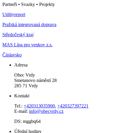
Partneři • Svazky • Projekty
Utilityreport
Pražská integrovaná doprava
Středočeský kraj
MAS Lípa pro venkov z.s.
Čáslavsko
Adresa
Obec Vrdy
Smetanovo náměstí 28
285 71 Vrdy
Kontakt
Tel.:
+420313035900
,
+420327397221
E-mail:
info@obecvrdy.cz
DS: mggbq64
Úřední hodiny