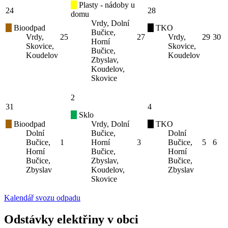
Plasty - nádoby u
24
28
domu
Vrdy, Dolní
Bioodpad
TKO
Bučice,
Vrdy,
25
27
Vrdy,
29
30
Horní
Skovice,
Skovice,
Bučice,
Koudelov
Koudelov
Zbyslav,
Koudelov,
Skovice
2
31
4
Sklo
Bioodpad
Vrdy, Dolní
TKO
Dolní
Bučice,
Dolní
Bučice,
1
Horní
3
Bučice,
5
6
Horní
Bučice,
Horní
Bučice,
Zbyslav,
Bučice,
Zbyslav
Koudelov,
Zbyslav
Skovice
Kalendář svozu odpadu
Odstávky elektřiny v obci