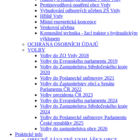
Protipovodňová opatření obce Vrdy
Vybudování odborných učeben ZŠ Vrdy
Hřiště Vrdy
Místní energetická koncepce
Venkovní učebna
Komunální technika - žací traktor s hydraulickým
výklopem
OCHRANA OSOBNÍCH ÚDAJŮ
VOLBY
Volby do ZO Vrdy 2018
Volby do Evropského parlamentu 2019
Volby do Zastupitelstva Středočeského kraje
2020
Volby do Poslanecké sněmovny 2021
Volby do Zastupitelstev obcí a Senátu
Parlamentu ČR 2022
Volby prezidenta ČR 2023
Volby do Evropského parlamentu 2024
Volby do Zastupitelstva Středočeského kraje
2024
Volby do Poslanecké sněmovny Parlamentu
České republiky 2025
Volby do zastupitelstva obce 2026
Praktické info
OBECNĚ ZÁVAZNÉ VYHLÁŠKY OBCE