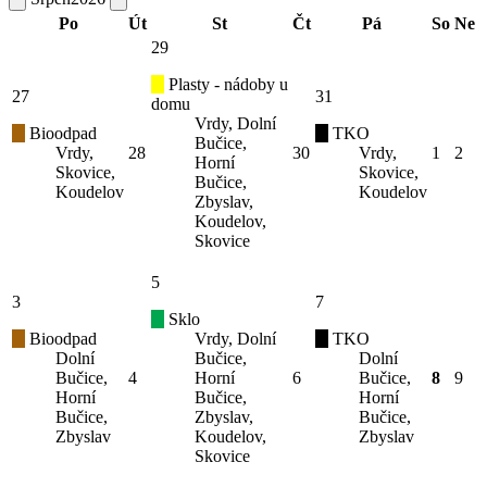
Po
Út
St
Čt
Pá
So
Ne
29
Plasty - nádoby u
27
31
domu
Vrdy, Dolní
Bioodpad
TKO
Bučice,
Vrdy,
28
30
Vrdy,
1
2
Horní
Skovice,
Skovice,
Bučice,
Koudelov
Koudelov
Zbyslav,
Koudelov,
Skovice
5
3
7
Sklo
Bioodpad
Vrdy, Dolní
TKO
Dolní
Bučice,
Dolní
Bučice,
4
Horní
6
Bučice,
8
9
Horní
Bučice,
Horní
Bučice,
Zbyslav,
Bučice,
Zbyslav
Koudelov,
Zbyslav
Skovice