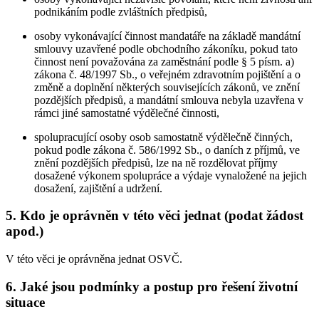
podnikáním podle zvláštních předpisů,
osoby vykonávající činnost mandatáře na základě mandátní
smlouvy uzavřené podle obchodního zákoníku, pokud tato
činnost není považována za zaměstnání podle § 5 písm. a)
zákona č. 48/1997 Sb., o veřejném zdravotním pojištění a o
změně a doplnění některých souvisejících zákonů, ve znění
pozdějších předpisů, a mandátní smlouva nebyla uzavřena v
rámci jiné samostatné výdělečné činnosti,
spolupracující osoby osob samostatně výdělečně činných,
pokud podle zákona č. 586/1992 Sb., o daních z příjmů, ve
znění pozdějších předpisů, lze na ně rozdělovat příjmy
dosažené výkonem spolupráce a výdaje vynaložené na jejich
dosažení, zajištění a udržení.
5. Kdo je oprávněn v této věci jednat (podat žádost
apod.)
V této věci je oprávněna jednat OSVČ.
6. Jaké jsou podmínky a postup pro řešení životní
situace