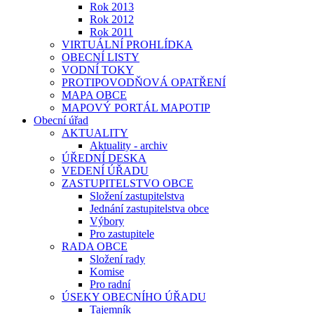
Rok 2013
Rok 2012
Rok 2011
VIRTUÁLNÍ PROHLÍDKA
OBECNÍ LISTY
VODNÍ TOKY
PROTIPOVODŇOVÁ OPATŘENÍ
MAPA OBCE
MAPOVÝ PORTÁL MAPOTIP
Obecní úřad
AKTUALITY
Aktuality - archiv
ÚŘEDNÍ DESKA
VEDENÍ ÚŘADU
ZASTUPITELSTVO OBCE
Složení zastupitelstva
Jednání zastupitelstva obce
Výbory
Pro zastupitele
RADA OBCE
Složení rady
Komise
Pro radní
ÚSEKY OBECNÍHO ÚŘADU
Tajemník