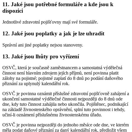
11. Jaké jsou potřebné formuláře a kde jsou k
dispozici
Jednotlivé zdravotní pojišťovny mají své formuláře.
12. Jaké jsou poplatky a jak je lze uhradit
Správní ani jiné poplatky nejsou stanoveny.
13. Jaké jsou lhůty pro vyřízení
OSVČ, která je současně zaměstnancem a samostatná výdělečná
činnost není hlavním zdrojem jejích příjmů, není povinna platit
zálohy na pojistné; pojistné zaplatí do 8 dnů po podání daňového
přiznání za uplynulý kalendářní rok.
OSVČ je povinna oznámit příslušné zdravotní pojišťovně zahájení a
ukončení samostatné výdělečné činnosti nejpozději do 8 dnů ode
dne, kdy tuto činnost zahájila nebo ukončila. Pojištěnec, podnikající
na základě živnostenského oprávnění, splní tuto povinnost i tehdy,
učiní-li oznámení příslušnému živnostenskému úřadu.
OSVČ je povinna nejpozději do jednoho měsíce ode dne, ve kterém
měla podat daňové přiznání za daný kalendářní rok, předložit všem