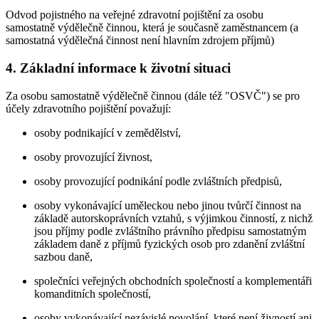
Odvod pojistného na veřejné zdravotní pojištění za osobu
samostatně výdělečně činnou, která je současně zaměstnancem (a
samostatná výdělečná činnost není hlavním zdrojem příjmů)
4. Základní informace k životní situaci
Za osobu samostatně výdělečně činnou (dále též "OSVČ") se pro
účely zdravotního pojištění považují:
osoby podnikající v zemědělství,
osoby provozující živnost,
osoby provozující podnikání podle zvláštních předpisů,
osoby vykonávající uměleckou nebo jinou tvůrčí činnost na
základě autorskoprávních vztahů, s výjimkou činností, z nichž
jsou příjmy podle zvláštního právního předpisu samostatným
základem daně z příjmů fyzických osob pro zdanění zvláštní
sazbou daně,
společníci veřejných obchodních společností a komplementáři
komanditních společností,
osoby vykonávající nezávislé povolání, které není živností ani