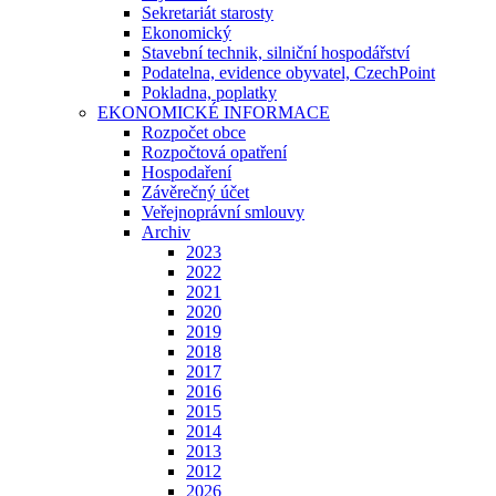
Sekretariát starosty
Ekonomický
Stavební technik, silniční hospodářství
Podatelna, evidence obyvatel, CzechPoint
Pokladna, poplatky
EKONOMICKÉ INFORMACE
Rozpočet obce
Rozpočtová opatření
Hospodaření
Závěrečný účet
Veřejnoprávní smlouvy
Archiv
2023
2022
2021
2020
2019
2018
2017
2016
2015
2014
2013
2012
2026