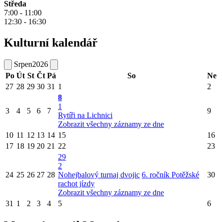
Středa
7:00 - 11:00
12:30 - 16:30
Kulturní kalendář
Srpen
2026
Po
Út
St
Čt
Pá
So
Ne
27
28
29
30
31
1
2
8
1
3
4
5
6
7
9
Rytíři na Lichnici
Zobrazit všechny záznamy ze dne
10
11
12
13
14
15
16
17
18
19
20
21
22
23
29
2
24
25
26
27
28
Nohejbalový turnaj dvojic
6. ročník Potěžské
30
rachot jízdy
Zobrazit všechny záznamy ze dne
31
1
2
3
4
5
6