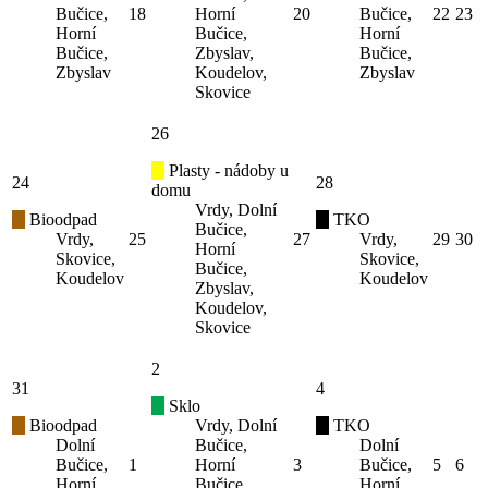
Bučice,
18
Horní
20
Bučice,
22
23
Horní
Bučice,
Horní
Bučice,
Zbyslav,
Bučice,
Zbyslav
Koudelov,
Zbyslav
Skovice
26
Plasty - nádoby u
24
28
domu
Vrdy, Dolní
Bioodpad
TKO
Bučice,
Vrdy,
25
27
Vrdy,
29
30
Horní
Skovice,
Skovice,
Bučice,
Koudelov
Koudelov
Zbyslav,
Koudelov,
Skovice
2
31
4
Sklo
Bioodpad
Vrdy, Dolní
TKO
Dolní
Bučice,
Dolní
Bučice,
1
Horní
3
Bučice,
5
6
Horní
Bučice,
Horní