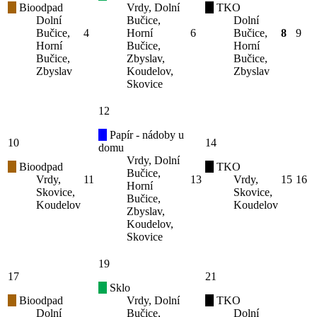
Bioodpad
Vrdy, Dolní
TKO
Dolní
Bučice,
Dolní
Bučice,
4
Horní
6
Bučice,
8
9
Horní
Bučice,
Horní
Bučice,
Zbyslav,
Bučice,
Zbyslav
Koudelov,
Zbyslav
Skovice
12
Papír - nádoby u
10
14
domu
Vrdy, Dolní
Bioodpad
TKO
Bučice,
Vrdy,
11
13
Vrdy,
15
16
Horní
Skovice,
Skovice,
Bučice,
Koudelov
Koudelov
Zbyslav,
Koudelov,
Skovice
19
17
21
Sklo
Bioodpad
Vrdy, Dolní
TKO
Dolní
Bučice,
Dolní