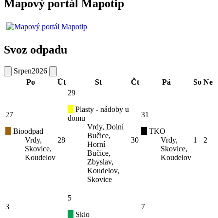
Mapový portál Mapotip
Svoz odpadu
Srpen
2026
Po
Út
St
Čt
Pá
So
Ne
29
Plasty - nádoby u
27
31
domu
Vrdy, Dolní
Bioodpad
TKO
Bučice,
Vrdy,
28
30
Vrdy,
1
2
Horní
Skovice,
Skovice,
Bučice,
Koudelov
Koudelov
Zbyslav,
Koudelov,
Skovice
5
3
7
Sklo