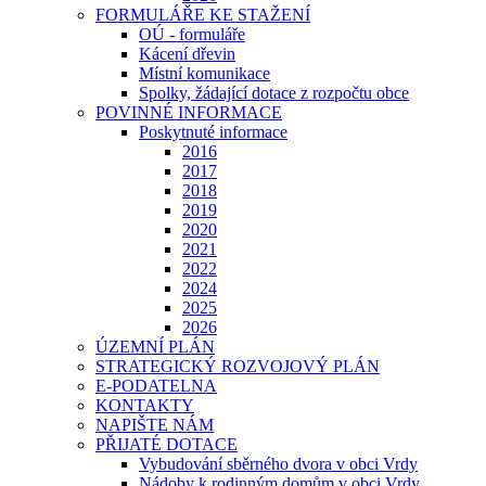
FORMULÁŘE KE STAŽENÍ
OÚ - formuláře
Kácení dřevin
Místní komunikace
Spolky, žádající dotace z rozpočtu obce
POVINNÉ INFORMACE
Poskytnuté informace
2016
2017
2018
2019
2020
2021
2022
2024
2025
2026
ÚZEMNÍ PLÁN
STRATEGICKÝ ROZVOJOVÝ PLÁN
E-PODATELNA
KONTAKTY
NAPIŠTE NÁM
PŘIJATÉ DOTACE
Vybudování sběrného dvora v obci Vrdy
Nádoby k rodinným domům v obci Vrdy