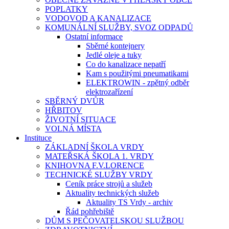
POPLATKY
VODOVOD A KANALIZACE
KOMUNÁLNÍ SLUŽBY, SVOZ ODPADŮ
Ostatní informace
Sběrné kontejnery
Jedlé oleje a tuky
Co do kanalizace nepatří
Kam s použitými pneumatikami
ELEKTROWIN - zpětný odběr
elektrozařízení
SBĚRNÝ DVŮR
HŘBITOV
ŽIVOTNÍ SITUACE
VOLNÁ MÍSTA
Instituce
ZÁKLADNÍ ŠKOLA VRDY
MATEŘSKÁ ŠKOLA 1. VRDY
KNIHOVNA F.V.LORENCE
TECHNICKÉ SLUŽBY VRDY
Ceník práce strojů a služeb
Aktuality technických služeb
Aktuality TS Vrdy - archiv
Řád pohřebiště
DŮM S PEČOVATELSKOU SLUŽBOU