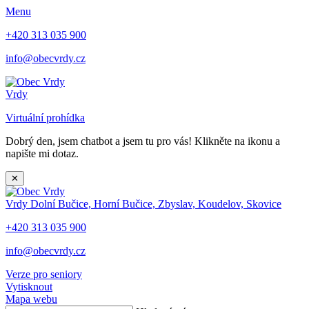
Menu
+420 313 035 900
info@obecvrdy.cz
Vrdy
Virtuální prohídka
Dobrý den, jsem chatbot a jsem tu pro vás! Klikněte na ikonu a
napište mi dotaz.
✕
Vrdy
Dolní Bučice, Horní Bučice, Zbyslav, Koudelov, Skovice
+420 313 035 900
info@obecvrdy.cz
Verze pro seniory
Vytisknout
Mapa webu