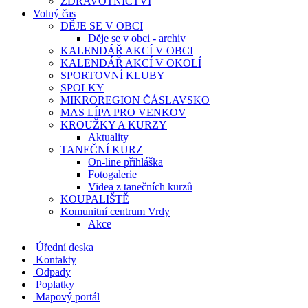
ZDRAVOTNICTVÍ
Volný čas
DĚJE SE V OBCI
Děje se v obci - archiv
KALENDÁŘ AKCÍ V OBCI
KALENDÁŘ AKCÍ V OKOLÍ
SPORTOVNÍ KLUBY
SPOLKY
MIKROREGION ČÁSLAVSKO
MAS LÍPA PRO VENKOV
KROUŽKY A KURZY
Aktuality
TANEČNÍ KURZ
On-line přihláška
Fotogalerie
Videa z tanečních kurzů
KOUPALIŠTĚ
Komunitní centrum Vrdy
Akce
Úřední deska
Kontakty
Odpady
Poplatky
Mapový portál