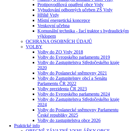
Protipovodňová opatření obce Vrdy
Vybudování odborných učeben ZŠ Vrdy
Hřiště Vrdy
Místní energetická koncepce
Venkovní učebna
Komunální technika - žací traktor s hydraulickým
výklopem
OCHRANA OSOBNÍCH ÚDAJŮ
VOLBY
Volby do ZO Vrdy 2018
Volby do Evropského parlamentu 2019
Volby do Zastupitelstva Středočeského kraje
2020
Volby do Poslanecké sněmovny 2021
Volby do Zastupitelstev obcí a Senátu
Parlamentu ČR 2022
Volby prezidenta ČR 2023
Volby do Evropského parlamentu 2024
Volby do Zastupitelstva Středočeského kraje
2024
Volby do Poslanecké sněmovny Parlamentu
České republiky 2025
Volby do zastupitelstva obce 2026
Praktické info
OBECNĚ ZÁVAZNÉ VYHLÁŠKY OBCE