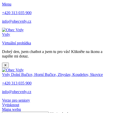
Menu
+420 313 035 900
info@obecvrdy.cz
Vrdy
Virtuální prohídka
Dobrý den, jsem chatbot a jsem tu pro vás! Klikněte na ikonu a
napište mi dotaz.
✕
Vrdy
Dolní Bučice, Horní Bučice, Zbyslav, Koudelov, Skovice
+420 313 035 900
info@obecvrdy.cz
Verze pro seniory
Vytisknout
Mapa webu