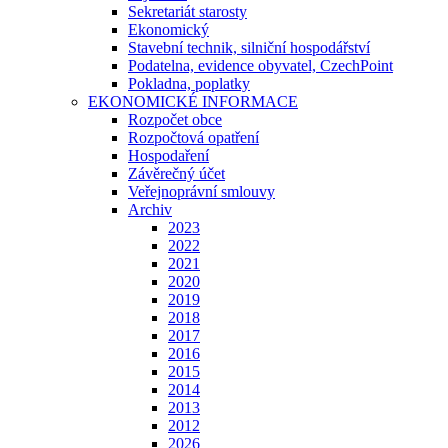
Sekretariát starosty
Ekonomický
Stavební technik, silniční hospodářství
Podatelna, evidence obyvatel, CzechPoint
Pokladna, poplatky
EKONOMICKÉ INFORMACE
Rozpočet obce
Rozpočtová opatření
Hospodaření
Závěrečný účet
Veřejnoprávní smlouvy
Archiv
2023
2022
2021
2020
2019
2018
2017
2016
2015
2014
2013
2012
2026