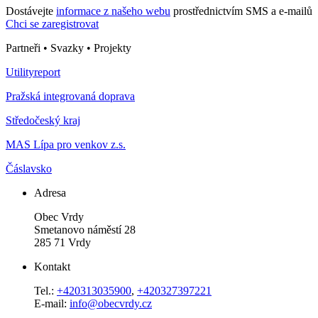
Dostávejte
informace z našeho webu
prostřednictvím SMS a e-mailů
Chci se zaregistrovat
Partneři • Svazky • Projekty
Utilityreport
Pražská integrovaná doprava
Středočeský kraj
MAS Lípa pro venkov z.s.
Čáslavsko
Adresa
Obec Vrdy
Smetanovo náměstí 28
285 71 Vrdy
Kontakt
Tel.:
+420313035900
,
+420327397221
E-mail:
info@obecvrdy.cz