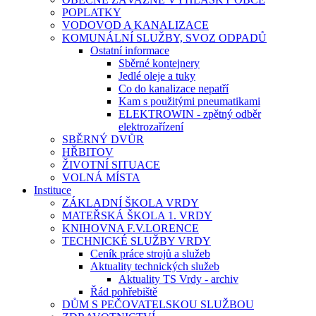
POPLATKY
VODOVOD A KANALIZACE
KOMUNÁLNÍ SLUŽBY, SVOZ ODPADŮ
Ostatní informace
Sběrné kontejnery
Jedlé oleje a tuky
Co do kanalizace nepatří
Kam s použitými pneumatikami
ELEKTROWIN - zpětný odběr
elektrozařízení
SBĚRNÝ DVŮR
HŘBITOV
ŽIVOTNÍ SITUACE
VOLNÁ MÍSTA
Instituce
ZÁKLADNÍ ŠKOLA VRDY
MATEŘSKÁ ŠKOLA 1. VRDY
KNIHOVNA F.V.LORENCE
TECHNICKÉ SLUŽBY VRDY
Ceník práce strojů a služeb
Aktuality technických služeb
Aktuality TS Vrdy - archiv
Řád pohřebiště
DŮM S PEČOVATELSKOU SLUŽBOU