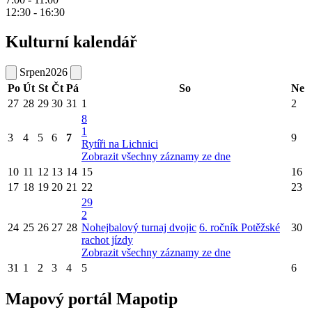
12:30 - 16:30
Kulturní kalendář
Srpen
2026
Po
Út
St
Čt
Pá
So
Ne
27
28
29
30
31
1
2
8
1
3
4
5
6
7
9
Rytíři na Lichnici
Zobrazit všechny záznamy ze dne
10
11
12
13
14
15
16
17
18
19
20
21
22
23
29
2
24
25
26
27
28
Nohejbalový turnaj dvojic
6. ročník Potěžské
30
rachot jízdy
Zobrazit všechny záznamy ze dne
31
1
2
3
4
5
6
Mapový portál Mapotip