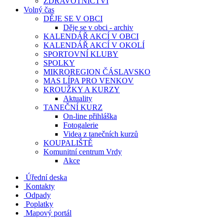
ZDRAVOTNICTVÍ
Volný čas
DĚJE SE V OBCI
Děje se v obci - archiv
KALENDÁŘ AKCÍ V OBCI
KALENDÁŘ AKCÍ V OKOLÍ
SPORTOVNÍ KLUBY
SPOLKY
MIKROREGION ČÁSLAVSKO
MAS LÍPA PRO VENKOV
KROUŽKY A KURZY
Aktuality
TANEČNÍ KURZ
On-line přihláška
Fotogalerie
Videa z tanečních kurzů
KOUPALIŠTĚ
Komunitní centrum Vrdy
Akce
Úřední deska
Kontakty
Odpady
Poplatky
Mapový portál