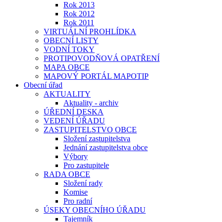
Rok 2013
Rok 2012
Rok 2011
VIRTUÁLNÍ PROHLÍDKA
OBECNÍ LISTY
VODNÍ TOKY
PROTIPOVODŇOVÁ OPATŘENÍ
MAPA OBCE
MAPOVÝ PORTÁL MAPOTIP
Obecní úřad
AKTUALITY
Aktuality - archiv
ÚŘEDNÍ DESKA
VEDENÍ ÚŘADU
ZASTUPITELSTVO OBCE
Složení zastupitelstva
Jednání zastupitelstva obce
Výbory
Pro zastupitele
RADA OBCE
Složení rady
Komise
Pro radní
ÚSEKY OBECNÍHO ÚŘADU
Tajemník