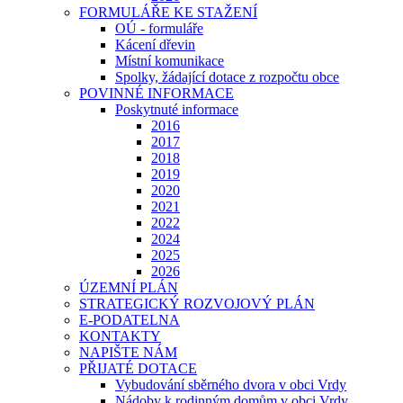
FORMULÁŘE KE STAŽENÍ
OÚ - formuláře
Kácení dřevin
Místní komunikace
Spolky, žádající dotace z rozpočtu obce
POVINNÉ INFORMACE
Poskytnuté informace
2016
2017
2018
2019
2020
2021
2022
2024
2025
2026
ÚZEMNÍ PLÁN
STRATEGICKÝ ROZVOJOVÝ PLÁN
E-PODATELNA
KONTAKTY
NAPIŠTE NÁM
PŘIJATÉ DOTACE
Vybudování sběrného dvora v obci Vrdy
Nádoby k rodinným domům v obci Vrdy