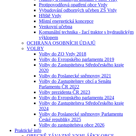
Protipovodňová opatření obce Vrdy
Vybudování odborných učeben ZŠ Vrdy
Hřiště Vrdy
Místní energetická koncepce
Venkovní učebna
Komunální technika - žací traktor s hydraulickým
výklopem
OCHRANA OSOBNÍCH ÚDAJŮ
VOLBY
Volby do ZO Vrdy 2018
Volby do Evropského parlamentu 2019
Volby do Zastupitelstva Středočeského kraje
2020
Volby do Poslanecké sněmovny 2021
Volby do Zastupitelstev obcí a Senátu
Parlamentu ČR 2022
Volby prezidenta ČR 2023
Volby do Evropského parlamentu 2024
Volby do Zastupitelstva Středočeského kraje
2024
Volby do Poslanecké sněmovny Parlamentu
České republiky 2025
Volby do zastupitelstva obce 2026
Praktické info
OBECNĚ ZÁVAZNÉ VYHLÁŠKY OBCE