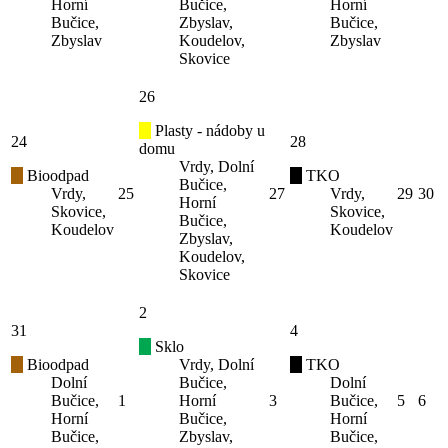
Horní
Bučice,
Horní
Bučice,
Zbyslav,
Bučice,
Zbyslav
Koudelov,
Zbyslav
Skovice
26
Plasty - nádoby u
24
28
domu
Vrdy, Dolní
Bioodpad
TKO
Bučice,
Vrdy,
25
27
Vrdy,
29
30
Horní
Skovice,
Skovice,
Bučice,
Koudelov
Koudelov
Zbyslav,
Koudelov,
Skovice
2
31
4
Sklo
Bioodpad
Vrdy, Dolní
TKO
Dolní
Bučice,
Dolní
Bučice,
1
Horní
3
Bučice,
5
6
Horní
Bučice,
Horní
Bučice,
Zbyslav,
Bučice,