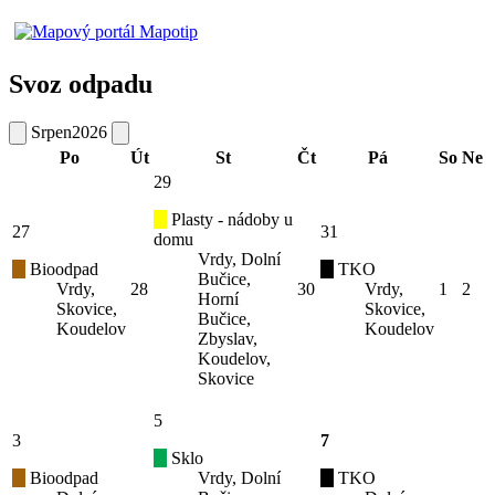
Svoz odpadu
Srpen
2026
Po
Út
St
Čt
Pá
So
Ne
29
Plasty - nádoby u
27
31
domu
Vrdy, Dolní
Bioodpad
TKO
Bučice,
Vrdy,
28
30
Vrdy,
1
2
Horní
Skovice,
Skovice,
Bučice,
Koudelov
Koudelov
Zbyslav,
Koudelov,
Skovice
5
3
7
Sklo
Bioodpad
Vrdy, Dolní
TKO