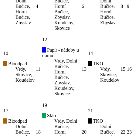
Dolní
Bučice,
Dolní
Bučice,
4
Horní
6
Bučice,
8
9
Horní
Bučice,
Horní
Bučice,
Zbyslav,
Bučice,
Zbyslav
Koudelov,
Zbyslav
Skovice
12
Papír - nádoby u
10
14
domu
Vrdy, Dolní
Bioodpad
TKO
Bučice,
Vrdy,
11
13
Vrdy,
15
16
Horní
Skovice,
Skovice,
Bučice,
Koudelov
Koudelov
Zbyslav,
Koudelov,
Skovice
19
17
21
Sklo
Bioodpad
Vrdy, Dolní
TKO
Dolní
Bučice,
Dolní
Bučice,
18
Horní
20
Bučice,
22
23