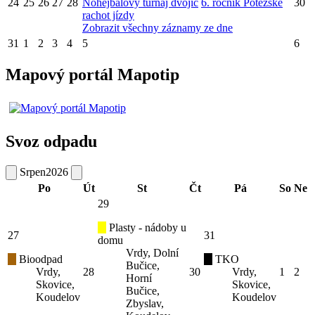
24
25
26
27
28
Nohejbalový turnaj dvojic
6. ročník Potěžské
30
rachot jízdy
Zobrazit všechny záznamy ze dne
31
1
2
3
4
5
6
Mapový portál Mapotip
Svoz odpadu
Srpen
2026
Po
Út
St
Čt
Pá
So
Ne
29
Plasty - nádoby u
27
31
domu
Vrdy, Dolní
Bioodpad
TKO
Bučice,
Vrdy,
28
30
Vrdy,
1
2
Horní
Skovice,
Skovice,
Bučice,
Koudelov
Koudelov
Zbyslav,