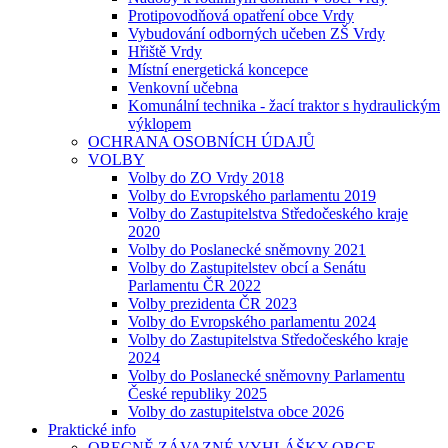
Protipovodňová opatření obce Vrdy
Vybudování odborných učeben ZŠ Vrdy
Hřiště Vrdy
Místní energetická koncepce
Venkovní učebna
Komunální technika - žací traktor s hydraulickým
výklopem
OCHRANA OSOBNÍCH ÚDAJŮ
VOLBY
Volby do ZO Vrdy 2018
Volby do Evropského parlamentu 2019
Volby do Zastupitelstva Středočeského kraje
2020
Volby do Poslanecké sněmovny 2021
Volby do Zastupitelstev obcí a Senátu
Parlamentu ČR 2022
Volby prezidenta ČR 2023
Volby do Evropského parlamentu 2024
Volby do Zastupitelstva Středočeského kraje
2024
Volby do Poslanecké sněmovny Parlamentu
České republiky 2025
Volby do zastupitelstva obce 2026
Praktické info
OBECNĚ ZÁVAZNÉ VYHLÁŠKY OBCE