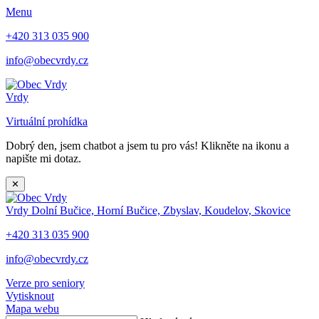
Menu
+420 313 035 900
info@obecvrdy.cz
Vrdy
Virtuální prohídka
Dobrý den, jsem chatbot a jsem tu pro vás! Klikněte na ikonu a
napište mi dotaz.
✕
Vrdy
Dolní Bučice, Horní Bučice, Zbyslav, Koudelov, Skovice
+420 313 035 900
info@obecvrdy.cz
Verze pro seniory
Vytisknout
Mapa webu