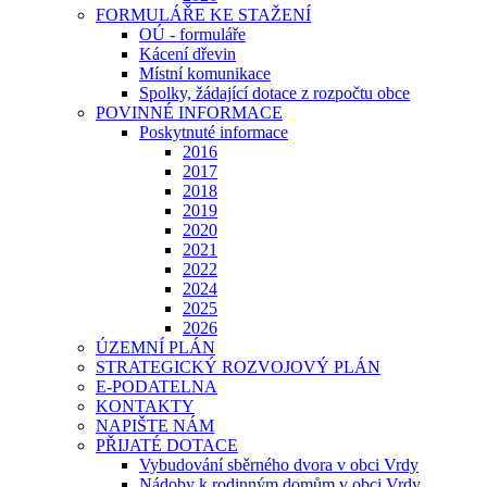
FORMULÁŘE KE STAŽENÍ
OÚ - formuláře
Kácení dřevin
Místní komunikace
Spolky, žádající dotace z rozpočtu obce
POVINNÉ INFORMACE
Poskytnuté informace
2016
2017
2018
2019
2020
2021
2022
2024
2025
2026
ÚZEMNÍ PLÁN
STRATEGICKÝ ROZVOJOVÝ PLÁN
E-PODATELNA
KONTAKTY
NAPIŠTE NÁM
PŘIJATÉ DOTACE
Vybudování sběrného dvora v obci Vrdy
Nádoby k rodinným domům v obci Vrdy