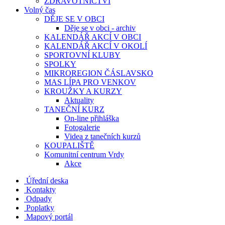
ZDRAVOTNICTVÍ
Volný čas
DĚJE SE V OBCI
Děje se v obci - archiv
KALENDÁŘ AKCÍ V OBCI
KALENDÁŘ AKCÍ V OKOLÍ
SPORTOVNÍ KLUBY
SPOLKY
MIKROREGION ČÁSLAVSKO
MAS LÍPA PRO VENKOV
KROUŽKY A KURZY
Aktuality
TANEČNÍ KURZ
On-line přihláška
Fotogalerie
Videa z tanečních kurzů
KOUPALIŠTĚ
Komunitní centrum Vrdy
Akce
Úřední deska
Kontakty
Odpady
Poplatky
Mapový portál