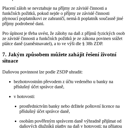
Placení záloh se nevztahuje na příjmy ze závislé činnosti a
funkčních požitků, pokud nejde o příjmy ze závislé činnosti
plynoucí poplatníkovi ze zahraničí, nemá-li poplatník současně jiné
příjmy podrobené dani.
Pro úplnost je třeba uvést, že zálohy na daň z příjmů fyzických osob
ze závislé činnosti a funkčních požitků je ze zákona povinen srážet
plátce daně (zaměstnavatel), a to ve výši dle § 38h ZDP.
7. Jakým způsobem můžete zahájit řešení životní
situace
Daňovou povinnost lze podle ZSDP uhradit:
bezhotovostním převodem z účtu vedeného u banky na
příslušný účet správce daně,
v hotovosti:
prostřednictvím banky nebo držitele poštovní licence na
příslušný účet správce daně,
osobám pověřeným správcem daně výhradně přijímat od
daňových dlužníků platby na daň v hotovosti; na přijatou