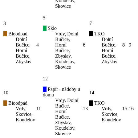
Koudelov,
Skovice
5
3
7
Sklo
Bioodpad
Vrdy, Dolní
TKO
Dolní
Bučice,
Dolní
Bučice,
4
Horní
6
Bučice,
8
9
Horní
Bučice,
Horní
Bučice,
Zbyslav,
Bučice,
Zbyslav
Koudelov,
Zbyslav
Skovice
12
Papír - nádoby u
10
14
domu
Vrdy, Dolní
Bioodpad
TKO
Bučice,
Vrdy,
11
13
Vrdy,
15
16
Horní
Skovice,
Skovice,
Bučice,
Koudelov
Koudelov
Zbyslav,
Koudelov,
Skovice