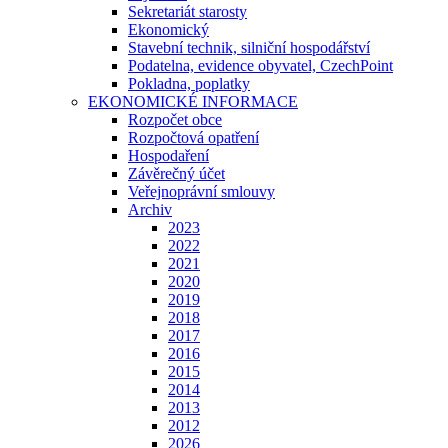
Sekretariát starosty
Ekonomický
Stavební technik, silniční hospodářství
Podatelna, evidence obyvatel, CzechPoint
Pokladna, poplatky
EKONOMICKÉ INFORMACE
Rozpočet obce
Rozpočtová opatření
Hospodaření
Závěrečný účet
Veřejnoprávní smlouvy
Archiv
2023
2022
2021
2020
2019
2018
2017
2016
2015
2014
2013
2012
2026