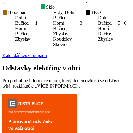
31
4
Sklo
Bioodpad
Vrdy, Dolní
TKO
Dolní
Bučice,
Dolní
Bučice,
1
Horní
3
Bučice,
5
6
Horní
Bučice,
Horní
Bučice,
Zbyslav,
Bučice,
Zbyslav
Koudelov,
Zbyslav
Skovice
Kalendář svozu odpadu
Odstávky elektřiny v obci
Pro podrobné informace o tom, kterých nemovitostí se odstávka
týká, rozklikněte ,,VÍCE INFORMACÍ".