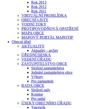
Rok 2013
Rok 2012
Rok 2011
VIRTUÁLNÍ PROHLÍDKA
OBECNÍ LISTY
VODNÍ TOKY
PROTIPOVODŇOVÁ OPATŘENÍ
MAPA OBCE
MAPOVÝ PORTÁL MAPOTIP
Obecní úřad
AKTUALITY
Aktuality - archiv
ÚŘEDNÍ DESKA
VEDENÍ ÚŘADU
ZASTUPITELSTVO OBCE
Složení zastupitelstva
Jednání zastupitelstva obce
Výbory
Pro zastupitele
RADA OBCE
Složení rady
Komise
Pro radní
ÚSEKY OBECNÍHO ÚŘADU
Tajemník