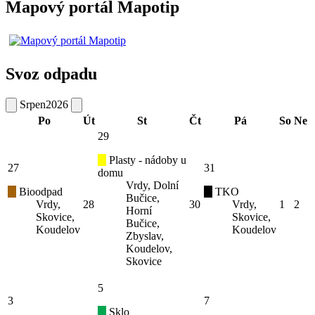
Mapový portál Mapotip
Svoz odpadu
Srpen
2026
Po
Út
St
Čt
Pá
So
Ne
29
Plasty - nádoby u
27
31
domu
Vrdy, Dolní
Bioodpad
TKO
Bučice,
Vrdy,
28
30
Vrdy,
1
2
Horní
Skovice,
Skovice,
Bučice,
Koudelov
Koudelov
Zbyslav,
Koudelov,
Skovice
5
3
7
Sklo