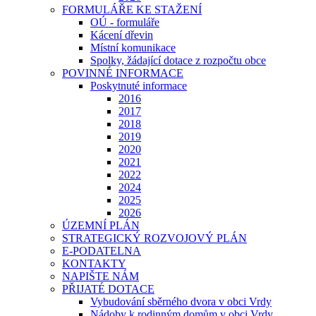
FORMULÁŘE KE STAŽENÍ
OÚ - formuláře
Kácení dřevin
Místní komunikace
Spolky, žádající dotace z rozpočtu obce
POVINNÉ INFORMACE
Poskytnuté informace
2016
2017
2018
2019
2020
2021
2022
2024
2025
2026
ÚZEMNÍ PLÁN
STRATEGICKÝ ROZVOJOVÝ PLÁN
E-PODATELNA
KONTAKTY
NAPIŠTE NÁM
PŘIJATÉ DOTACE
Vybudování sběrného dvora v obci Vrdy
Nádoby k rodinným domům v obci Vrdy