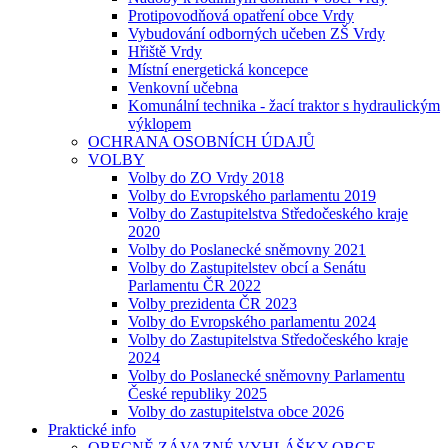
Protipovodňová opatření obce Vrdy
Vybudování odborných učeben ZŠ Vrdy
Hřiště Vrdy
Místní energetická koncepce
Venkovní učebna
Komunální technika - žací traktor s hydraulickým
výklopem
OCHRANA OSOBNÍCH ÚDAJŮ
VOLBY
Volby do ZO Vrdy 2018
Volby do Evropského parlamentu 2019
Volby do Zastupitelstva Středočeského kraje
2020
Volby do Poslanecké sněmovny 2021
Volby do Zastupitelstev obcí a Senátu
Parlamentu ČR 2022
Volby prezidenta ČR 2023
Volby do Evropského parlamentu 2024
Volby do Zastupitelstva Středočeského kraje
2024
Volby do Poslanecké sněmovny Parlamentu
České republiky 2025
Volby do zastupitelstva obce 2026
Praktické info
OBECNĚ ZÁVAZNÉ VYHLÁŠKY OBCE