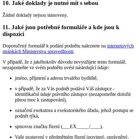
10. Jaké doklady je nutné mít s sebou
Žádné doklady nejsou stanoveny.
11. Jaké jsou potřebné formuláře a kde jsou k
dispozici
Doporučený formulář k podání podnětu naleznete na
internetových
stránkách Ministerstva spravedlnosti
.
V případě, že z jakéhokoliv důvodu nevyužijete tento formulář,
nezapomeňte ve svém podnětu uvést následující údaje:
jméno, příjmení a adresu trvalého bydliště,
v případě, že za Vás podnět podává Váš zástupce -
identifikační údaje právního zástupce (nezapomeňte doložit
plnou moc k zastupování),
označení exekutora a exekutorského úřadu, jehož postupu se
podnět týká,
spisovou značku řízení (___EX_____/____),
Vaše postavení v předmětném řízení (povinný, oprávněný,