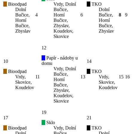
Bioodpad
Vrdy, Dolní
TKO
Dolní
Bučice,
Dolní
Bučice,
4
Horní
6
Bučice,
8
9
Horní
Bučice,
Horní
Bučice,
Zbyslav,
Bučice,
Zbyslav
Koudelov,
Zbyslav
Skovice
12
Papír - nádoby u
10
14
domu
Vrdy, Dolní
Bioodpad
TKO
Bučice,
Vrdy,
11
13
Vrdy,
15
16
Horní
Skovice,
Skovice,
Bučice,
Koudelov
Koudelov
Zbyslav,
Koudelov,
Skovice
19
17
21
Sklo
Bioodpad
Vrdy, Dolní
TKO
Dolní
Bučice,
Dolní