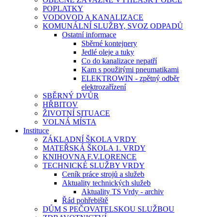
POPLATKY
VODOVOD A KANALIZACE
KOMUNÁLNÍ SLUŽBY, SVOZ ODPADŮ
Ostatní informace
Sběrné kontejnery
Jedlé oleje a tuky
Co do kanalizace nepatří
Kam s použitými pneumatikami
ELEKTROWIN - zpětný odběr
elektrozařízení
SBĚRNÝ DVŮR
HŘBITOV
ŽIVOTNÍ SITUACE
VOLNÁ MÍSTA
Instituce
ZÁKLADNÍ ŠKOLA VRDY
MATEŘSKÁ ŠKOLA 1. VRDY
KNIHOVNA F.V.LORENCE
TECHNICKÉ SLUŽBY VRDY
Ceník práce strojů a služeb
Aktuality technických služeb
Aktuality TS Vrdy - archiv
Řád pohřebiště
DŮM S PEČOVATELSKOU SLUŽBOU