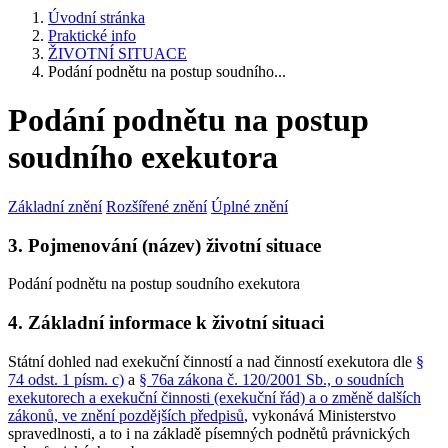
Úvodní stránka
Praktické info
ŽIVOTNÍ SITUACE
Podání podnětu na postup soudního...
Podání podnětu na postup
soudního exekutora
Základní znění
Rozšířené znění
Úplné znění
3. Pojmenování (název) životní situace
Podání podnětu na postup soudního exekutora
4. Základní informace k životní situaci
Státní dohled nad exekuční činností a nad činností exekutora dle
§
74 odst. 1 písm. c)
a
§ 76a zákona č. 120/2001 Sb., o soudních
exekutorech a exekuční činnosti (exekuční řád) a o změně dalších
zákonů, ve znění pozdějších předpisů
, vykonává Ministerstvo
spravedlnosti, a to i na základě písemných podnětů právnických