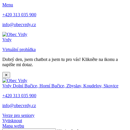
Menu
+420 313 035 900
info@obecvrdy.cz
Vrdy
Virtuální prohídka
Dobrý den, jsem chatbot a jsem tu pro vás! Klikněte na ikonu a
napište mi dotaz.
✕
Vrdy
Dolní Bučice, Horní Bučice, Zbyslav, Koudelov, Skovice
+420 313 035 900
info@obecvrdy.cz
Verze pro seniory
Vytisknout
Mapa webu