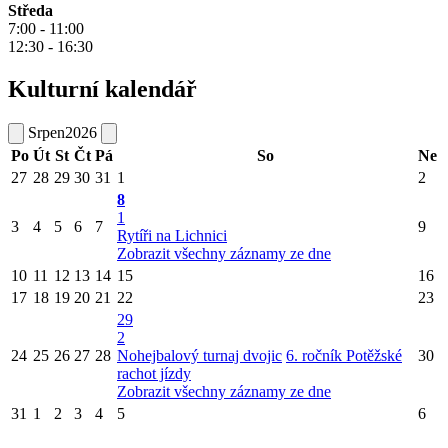
Středa
7:00 - 11:00
12:30 - 16:30
Kulturní kalendář
Srpen
2026
Po
Út
St
Čt
Pá
So
Ne
27
28
29
30
31
1
2
8
1
3
4
5
6
7
9
Rytíři na Lichnici
Zobrazit všechny záznamy ze dne
10
11
12
13
14
15
16
17
18
19
20
21
22
23
29
2
24
25
26
27
28
Nohejbalový turnaj dvojic
6. ročník Potěžské
30
rachot jízdy
Zobrazit všechny záznamy ze dne
31
1
2
3
4
5
6