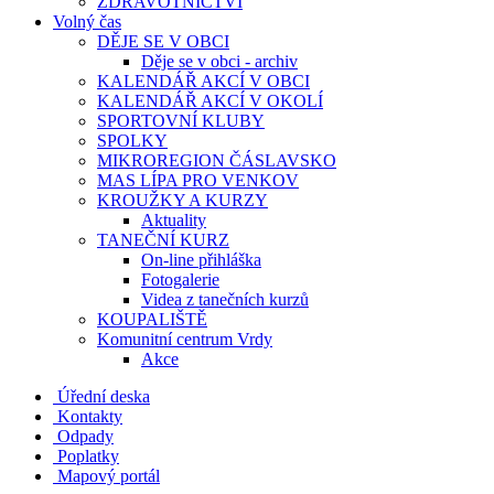
ZDRAVOTNICTVÍ
Volný čas
DĚJE SE V OBCI
Děje se v obci - archiv
KALENDÁŘ AKCÍ V OBCI
KALENDÁŘ AKCÍ V OKOLÍ
SPORTOVNÍ KLUBY
SPOLKY
MIKROREGION ČÁSLAVSKO
MAS LÍPA PRO VENKOV
KROUŽKY A KURZY
Aktuality
TANEČNÍ KURZ
On-line přihláška
Fotogalerie
Videa z tanečních kurzů
KOUPALIŠTĚ
Komunitní centrum Vrdy
Akce
Úřední deska
Kontakty
Odpady
Poplatky
Mapový portál