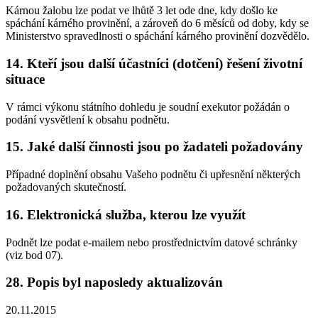
Kárnou žalobu lze podat ve lhůtě 3 let ode dne, kdy došlo ke
spáchání kárného provinění, a zároveň do 6 měsíců od doby, kdy se
Ministerstvo spravedlnosti o spáchání kárného provinění dozvědělo.
14. Kteří jsou další účastníci (dotčení) řešení životní
situace
V rámci výkonu státního dohledu je soudní exekutor požádán o
podání vysvětlení k obsahu podnětu.
15. Jaké další činnosti jsou po žadateli požadovány
Případné doplnění obsahu Vašeho podnětu či upřesnění některých
požadovaných skutečností.
16. Elektronická služba, kterou lze využít
Podnět lze podat e-mailem nebo prostřednictvím datové schránky
(viz bod 07).
28. Popis byl naposledy aktualizován
20.11.2015