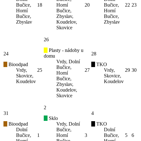
Bučice,
18
Horní
20
Bučice,
22
23
Horní
Bučice,
Horní
Bučice,
Zbyslav,
Bučice,
Zbyslav
Koudelov,
Zbyslav
Skovice
26
Plasty - nádoby u
24
28
domu
Vrdy, Dolní
Bioodpad
TKO
Bučice,
Vrdy,
25
27
Vrdy,
29
30
Horní
Skovice,
Skovice,
Bučice,
Koudelov
Koudelov
Zbyslav,
Koudelov,
Skovice
2
31
4
Sklo
Bioodpad
Vrdy, Dolní
TKO
Dolní
Bučice,
Dolní
Bučice,
1
Horní
3
Bučice,
5
6
Horní
Bučice,
Horní