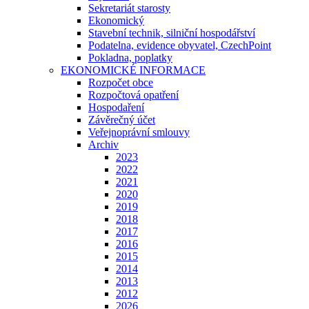
Sekretariát starosty
Ekonomický
Stavební technik, silniční hospodářství
Podatelna, evidence obyvatel, CzechPoint
Pokladna, poplatky
EKONOMICKÉ INFORMACE
Rozpočet obce
Rozpočtová opatření
Hospodaření
Závěrečný účet
Veřejnoprávní smlouvy
Archiv
2023
2022
2021
2020
2019
2018
2017
2016
2015
2014
2013
2012
2026