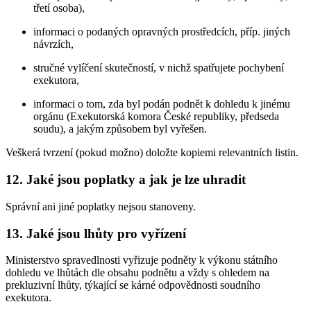
třetí osoba),
informaci o podaných opravných prostředcích, příp. jiných
návrzích,
stručné vylíčení skutečností, v nichž spatřujete pochybení
exekutora,
informaci o tom, zda byl podán podnět k dohledu k jinému
orgánu (Exekutorská komora České republiky, předseda
soudu), a jakým způsobem byl vyřešen.
Veškerá tvrzení (pokud možno) doložte kopiemi relevantních listin.
12. Jaké jsou poplatky a jak je lze uhradit
Správní ani jiné poplatky nejsou stanoveny.
13. Jaké jsou lhůty pro vyřízení
Ministerstvo spravedlnosti vyřizuje podněty k výkonu státního
dohledu ve lhůtách dle obsahu podnětu a vždy s ohledem na
prekluzivní lhůty, týkající se kárné odpovědnosti soudního
exekutora.