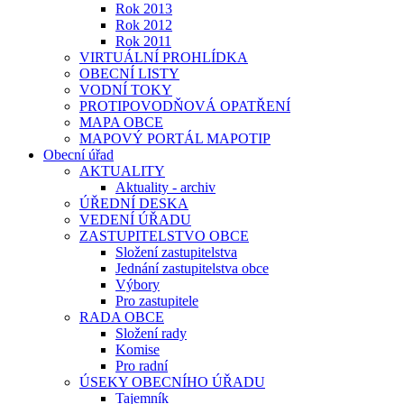
Rok 2013
Rok 2012
Rok 2011
VIRTUÁLNÍ PROHLÍDKA
OBECNÍ LISTY
VODNÍ TOKY
PROTIPOVODŇOVÁ OPATŘENÍ
MAPA OBCE
MAPOVÝ PORTÁL MAPOTIP
Obecní úřad
AKTUALITY
Aktuality - archiv
ÚŘEDNÍ DESKA
VEDENÍ ÚŘADU
ZASTUPITELSTVO OBCE
Složení zastupitelstva
Jednání zastupitelstva obce
Výbory
Pro zastupitele
RADA OBCE
Složení rady
Komise
Pro radní
ÚSEKY OBECNÍHO ÚŘADU
Tajemník