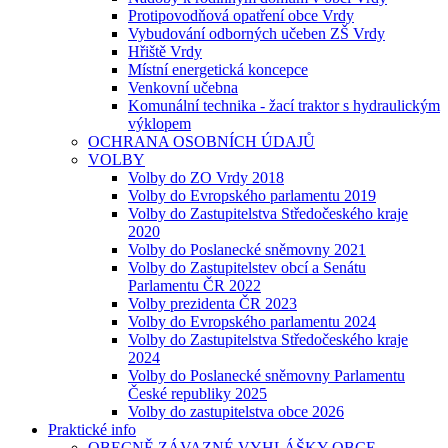
Protipovodňová opatření obce Vrdy
Vybudování odborných učeben ZŠ Vrdy
Hřiště Vrdy
Místní energetická koncepce
Venkovní učebna
Komunální technika - žací traktor s hydraulickým
výklopem
OCHRANA OSOBNÍCH ÚDAJŮ
VOLBY
Volby do ZO Vrdy 2018
Volby do Evropského parlamentu 2019
Volby do Zastupitelstva Středočeského kraje
2020
Volby do Poslanecké sněmovny 2021
Volby do Zastupitelstev obcí a Senátu
Parlamentu ČR 2022
Volby prezidenta ČR 2023
Volby do Evropského parlamentu 2024
Volby do Zastupitelstva Středočeského kraje
2024
Volby do Poslanecké sněmovny Parlamentu
České republiky 2025
Volby do zastupitelstva obce 2026
Praktické info
OBECNĚ ZÁVAZNÉ VYHLÁŠKY OBCE