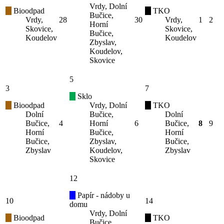
Vrdy, Dolní
Bioodpad
TKO
Bučice,
Vrdy,
28
30
Vrdy,
1
2
Horní
Skovice,
Skovice,
Bučice,
Koudelov
Koudelov
Zbyslav,
Koudelov,
Skovice
5
3
7
Sklo
Bioodpad
Vrdy, Dolní
TKO
Dolní
Bučice,
Dolní
Bučice,
4
Horní
6
Bučice,
8
9
Horní
Bučice,
Horní
Bučice,
Zbyslav,
Bučice,
Zbyslav
Koudelov,
Zbyslav
Skovice
12
Papír - nádoby u
10
14
domu
Vrdy, Dolní
Bioodpad
TKO
Bučice,