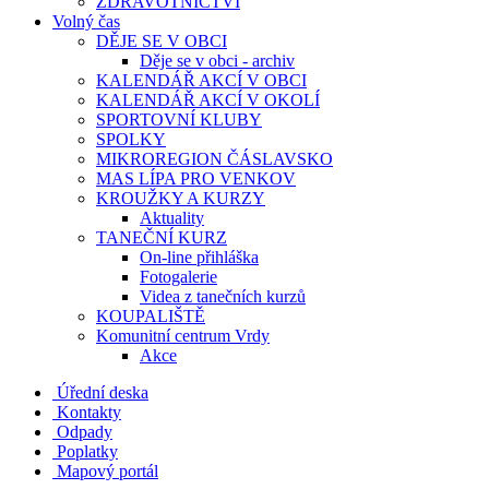
ZDRAVOTNICTVÍ
Volný čas
DĚJE SE V OBCI
Děje se v obci - archiv
KALENDÁŘ AKCÍ V OBCI
KALENDÁŘ AKCÍ V OKOLÍ
SPORTOVNÍ KLUBY
SPOLKY
MIKROREGION ČÁSLAVSKO
MAS LÍPA PRO VENKOV
KROUŽKY A KURZY
Aktuality
TANEČNÍ KURZ
On-line přihláška
Fotogalerie
Videa z tanečních kurzů
KOUPALIŠTĚ
Komunitní centrum Vrdy
Akce
Úřední deska
Kontakty
Odpady
Poplatky
Mapový portál