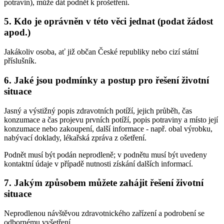
potravin), může dát podnět k prošetření.
5. Kdo je oprávněn v této věci jednat (podat žádost
apod.)
Jakákoliv osoba, ať již občan České republiky nebo cizí státní
příslušník.
6. Jaké jsou podmínky a postup pro řešení životní
situace
Jasný a výstižný popis zdravotních potíží, jejich průběh, čas
konzumace a čas projevu prvních potíží, popis potraviny a místo její
konzumace nebo zakoupení, další informace - např. obal výrobku,
nabývací doklady, lékařská zpráva z ošetření.
Podnět musí být podán neprodleně; v podnětu musí být uvedeny
kontaktní údaje v případě nutnosti získání dalších informací.
7. Jakým způsobem můžete zahájit řešení životní
situace
Neprodlenou návštěvou zdravotnického zařízení a podrobení se
odbornému vyšetření.