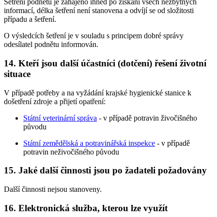
Šetření podnětu je zahájeno ihned po získání všech nezbytných
informací, délka šetření není stanovena a odvíjí se od složitosti
případu a šetření.
O výsledcích šetření je v souladu s principem dobré správy
odesílatel podnětu informován.
14. Kteří jsou další účastníci (dotčení) řešení životní
situace
V případě potřeby a na vyžádání krajské hygienické stanice k
došetření zdroje a přijetí opatření:
Státní veterinární správa
- v případě potravin živočišného
původu
Státní zemědělská a potravinářská inspekce
- v případě
potravin neživočišného původu
15. Jaké další činnosti jsou po žadateli požadovány
Další činnosti nejsou stanoveny.
16. Elektronická služba, kterou lze využít