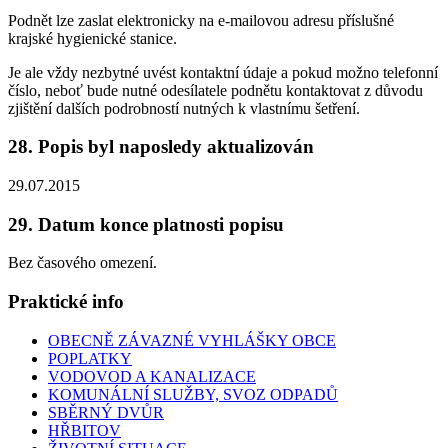
Podnět lze zaslat elektronicky na e-mailovou adresu příslušné
krajské hygienické stanice.
Je ale vždy nezbytné uvést kontaktní údaje a pokud možno telefonní
číslo, neboť bude nutné odesílatele podnětu kontaktovat z důvodu
zjištění dalších podrobností nutných k vlastnímu šetření.
28. Popis byl naposledy aktualizován
29.07.2015
29. Datum konce platnosti popisu
Bez časového omezení.
Praktické info
OBECNĚ ZÁVAZNÉ VYHLÁŠKY OBCE
POPLATKY
VODOVOD A KANALIZACE
KOMUNÁLNÍ SLUŽBY, SVOZ ODPADŮ
SBĚRNÝ DVŮR
HŘBITOV