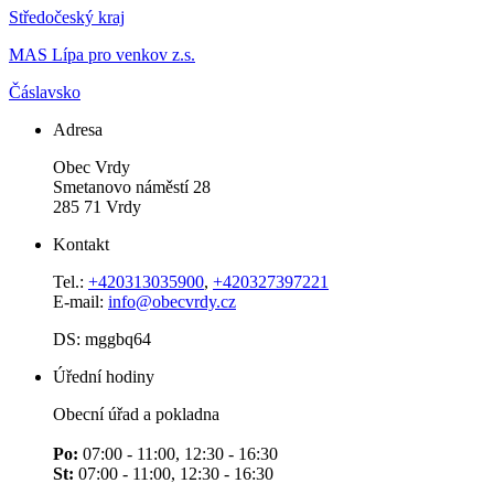
Středočeský kraj
MAS Lípa pro venkov z.s.
Čáslavsko
Adresa
Obec Vrdy
Smetanovo náměstí 28
285 71 Vrdy
Kontakt
Tel.:
+420313035900
,
+420327397221
E-mail:
info@obecvrdy.cz
DS: mggbq64
Úřední hodiny
Obecní úřad a pokladna
Po:
07:00 - 11:00, 12:30 - 16:30
St:
07:00 - 11:00, 12:30 - 16:30