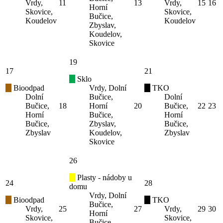
Vrdy,
11
13
Vrdy,
15
16
Horní
Skovice,
Skovice,
Bučice,
Koudelov
Koudelov
Zbyslav,
Koudelov,
Skovice
19
17
21
Sklo
Bioodpad
Vrdy, Dolní
TKO
Dolní
Bučice,
Dolní
Bučice,
18
Horní
20
Bučice,
22
23
Horní
Bučice,
Horní
Bučice,
Zbyslav,
Bučice,
Zbyslav
Koudelov,
Zbyslav
Skovice
26
Plasty - nádoby u
24
28
domu
Vrdy, Dolní
Bioodpad
TKO
Bučice,
Vrdy,
25
27
Vrdy,
29
30
Horní
Skovice,
Skovice,
Bučice,