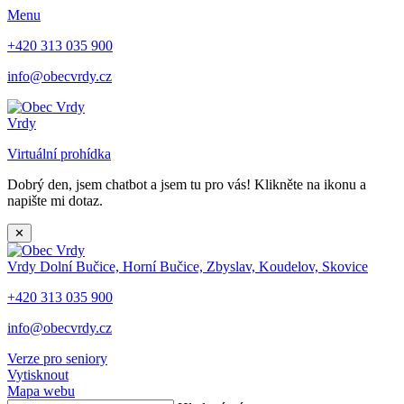
Menu
+420 313 035 900
info@obecvrdy.cz
Vrdy
Virtuální prohídka
Dobrý den, jsem chatbot a jsem tu pro vás! Klikněte na ikonu a
napište mi dotaz.
✕
Vrdy
Dolní Bučice, Horní Bučice, Zbyslav, Koudelov, Skovice
+420 313 035 900
info@obecvrdy.cz
Verze pro seniory
Vytisknout
Mapa webu