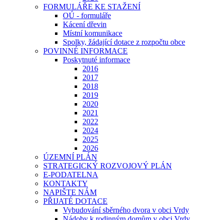
FORMULÁŘE KE STAŽENÍ
OÚ - formuláře
Kácení dřevin
Místní komunikace
Spolky, žádající dotace z rozpočtu obce
POVINNÉ INFORMACE
Poskytnuté informace
2016
2017
2018
2019
2020
2021
2022
2024
2025
2026
ÚZEMNÍ PLÁN
STRATEGICKÝ ROZVOJOVÝ PLÁN
E-PODATELNA
KONTAKTY
NAPIŠTE NÁM
PŘIJATÉ DOTACE
Vybudování sběrného dvora v obci Vrdy
Nádoby k rodinným domům v obci Vrdy