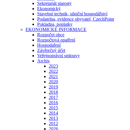
Sekretariát starosty
Ekonomický
Stavební technik, silniční hospodářství
Podatelna, evidence obyvatel, CzechPoint
Pokladna, poplatky
EKONOMICKÉ INFORMACE
Rozpočet obce
Rozpočtová opatření
Hospodaření
Závěrečný účet
Veřejnoprávní smlouvy
Archiv
2023
2022
2021
2020
2019
2018
2017
2016
2015
2014
2013
2012
2026