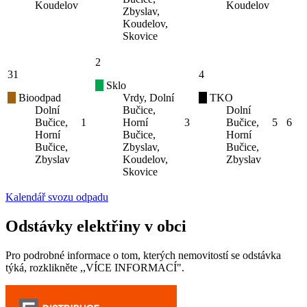
Koudelov
Koudelov
Zbyslav,
Koudelov,
Skovice
2
31
4
Sklo
Bioodpad
Vrdy, Dolní
TKO
Dolní
Bučice,
Dolní
Bučice,
1
Horní
3
Bučice,
5
6
Horní
Bučice,
Horní
Bučice,
Zbyslav,
Bučice,
Zbyslav
Koudelov,
Zbyslav
Skovice
Kalendář svozu odpadu
Odstávky elektřiny v obci
Pro podrobné informace o tom, kterých nemovitostí se odstávka
týká, rozklikněte ,,VÍCE INFORMACÍ".