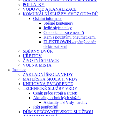
POPLATKY
VODOVOD A KANALIZACE
KOMUNÁLNÍ SLUŽBY, SVOZ ODPADŮ
Ostatní informace
Sběrné kontejnery
Jedlé oleje a tuky
Co do kanalizace nepatří
Kam s použitými pneumatikami
ELEKTROWIN - zpětný odběr
elektrozařízení
SBĚRNÝ DVŮR
HŘBITOV
ŽIVOTNÍ SITUACE
VOLNÁ MÍSTA
Instituce
ZÁKLADNÍ ŠKOLA VRDY
MATEŘSKÁ ŠKOLA 1. VRDY
KNIHOVNA F.V.LORENCE
TECHNICKÉ SLUŽBY VRDY
Ceník práce strojů a služeb
Aktuality technických služeb
Aktuality TS Vrdy - archiv
Řád pohřebiště
DŮM S PEČOVATELSKOU SLUŽBOU