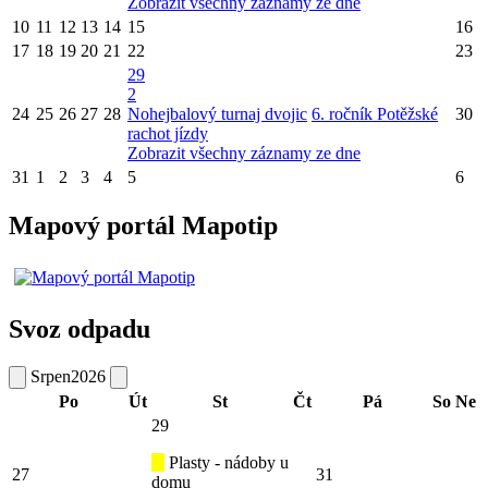
Zobrazit všechny záznamy ze dne
10
11
12
13
14
15
16
17
18
19
20
21
22
23
29
2
24
25
26
27
28
Nohejbalový turnaj dvojic
6. ročník Potěžské
30
rachot jízdy
Zobrazit všechny záznamy ze dne
31
1
2
3
4
5
6
Mapový portál Mapotip
Svoz odpadu
Srpen
2026
Po
Út
St
Čt
Pá
So
Ne
29
Plasty - nádoby u
27
31
domu