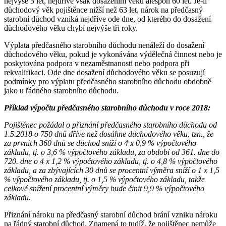
nejvýše 5 let, nejdříve však dosažením věku alespoň 60 let. Je-li
důchodový věk pojištěnce nižší než 63 let, nárok na předčasný
starobní důchod vzniká nejdříve ode dne, od kterého do dosažení
důchodového věku chybí nejvýše tři roky.
Výplata předčasného starobního důchodu nenáleží do dosažení
důchodového věku, pokud je vykonávána výdělečná činnost nebo je
poskytována podpora v nezaměstnanosti nebo podpora při
rekvalifikaci. Ode dne dosažení důchodového věku se posuzují
podmínky pro výplatu předčasného starobního důchodu obdobně
jako u řádného starobního důchodu.
Příklad výpočtu předčasného starobního důchodu v roce 2018:
Pojištěnec požádal o přiznání předčasného starobního důchodu od
1.5.2018 o 750 dnů dříve než dosáhne důchodového věku, tzn., že
za prvních 360 dnů se důchod sníží o 4 x 0,9 % výpočtového
základu, tj. o 3,6 % výpočtového základu, za období od 361. dne do
720. dne o 4 x 1,2 % výpočtového základu, tj. o 4,8 % výpočtového
základu, a za zbývajících 30 dnů se procentní výměra sníží o 1 x 1,5
% výpočtového základu, tj. o 1,5 % výpočtového základu, takže
celkové snížení procentní výměry bude činit 9,9 % výpočtového
základu.
Přiznání nároku na předčasný starobní důchod brání vzniku nároku
na řádný starobní důchod. Znamená to tudíž, že pojištěnec nemůže