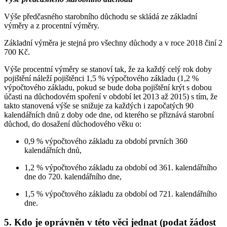
Výše předčasného starobního důchodu se skládá ze základní
výměry a z procentní výměry.
Základní výměra je stejná pro všechny důchody a v roce 2018 činí 2
700 Kč.
Výše procentní výměry se stanoví tak, že za každý celý rok doby
pojištění náleží pojištěnci 1,5 % výpočtového základu (1,2 %
výpočtového základu, pokud se bude doba pojištění krýt s dobou
účasti na důchodovém spoření v období let 2013 až 2015) s tím, že
takto stanovená výše se snižuje za každých i započatých 90
kalendářních dnů z doby ode dne, od kterého se přiznává starobní
důchod, do dosažení důchodového věku o:
0,9 % výpočtového základu za období prvních 360
kalendářních dnů,
1,2 % výpočtového základu za období od 361. kalendářního
dne do 720. kalendářního dne,
1,5 % výpočtového základu za období od 721. kalendářního
dne.
5. Kdo je oprávněn v této věci jednat (podat žádost