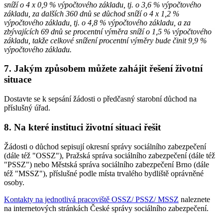
sníží o 4 x 0,9 % výpočtového základu, tj. o 3,6 % výpočtového
základu, za dalších 360 dnů se důchod sníží o 4 x 1,2 %
výpočtového základu, tj. o 4,8 % výpočtového základu, a za
zbývajících 69 dnů se procentní výměra sníží o 1,5 % výpočtového
základu, takže celkové snížení procentní výměry bude činit 9,9 %
výpočtového základu.
7. Jakým způsobem můžete zahájit řešení životní
situace
Dostavte se k sepsání žádosti o předčasný starobní důchod na
příslušný úřad.
8. Na které instituci životní situaci řešit
Žádosti o důchod sepisují okresní správy sociálního zabezpečení
(dále též "OSSZ"), Pražská správa sociálního zabezpečení (dále též
"PSSZ") nebo Městská správa sociálního zabezpečení Brno (dále
též "MSSZ"), příslušné podle místa trvalého bydliště oprávněné
osoby.
Kontakty na jednotlivá pracoviště OSSZ/ PSSZ/ MSSZ
naleznete
na internetových stránkách České správy sociálního zabezpečení.