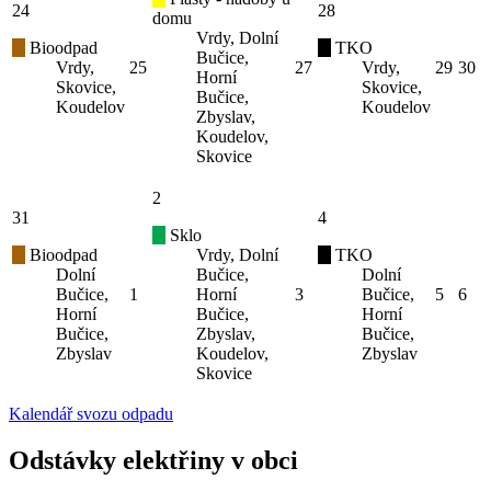
24
28
domu
Vrdy, Dolní
Bioodpad
TKO
Bučice,
Vrdy,
25
27
Vrdy,
29
30
Horní
Skovice,
Skovice,
Bučice,
Koudelov
Koudelov
Zbyslav,
Koudelov,
Skovice
2
31
4
Sklo
Bioodpad
Vrdy, Dolní
TKO
Dolní
Bučice,
Dolní
Bučice,
1
Horní
3
Bučice,
5
6
Horní
Bučice,
Horní
Bučice,
Zbyslav,
Bučice,
Zbyslav
Koudelov,
Zbyslav
Skovice
Kalendář svozu odpadu
Odstávky elektřiny v obci