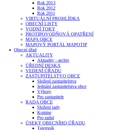
Rok 2013
Rok 2012
Rok 2011
VIRTUÁLNÍ PROHLÍDKA
OBECNÍ LISTY
VODNÍ TOKY
PROTIPOVODŇOVÁ OPATŘENÍ
MAPA OBCE
MAPOVÝ PORTÁL MAPOTIP
Obecní úřad
AKTUALITY
Aktuality - archiv
ÚŘEDNÍ DESKA
VEDENÍ ÚŘADU
ZASTUPITELSTVO OBCE
Složení zastupitelstva
Jednání zastupitelstva obce
Výbory
Pro zastupitele
RADA OBCE
Složení rady
Komise
Pro radní
ÚSEKY OBECNÍHO ÚŘADU
Tajemník