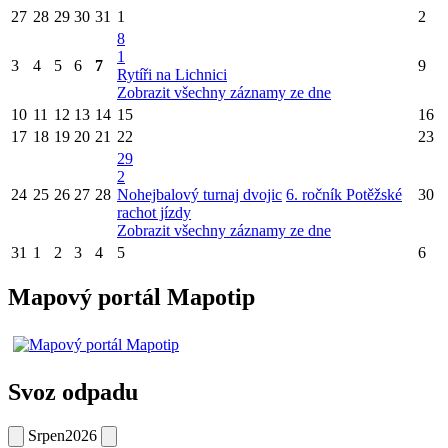
27
28
29
30
31
1
2
8
1
3
4
5
6
7
9
Rytíři na Lichnici
Zobrazit všechny záznamy ze dne
10
11
12
13
14
15
16
17
18
19
20
21
22
23
29
2
24
25
26
27
28
Nohejbalový turnaj dvojic
6. ročník Potěžské
30
rachot jízdy
Zobrazit všechny záznamy ze dne
31
1
2
3
4
5
6
Mapový portál Mapotip
Svoz odpadu
Srpen
2026