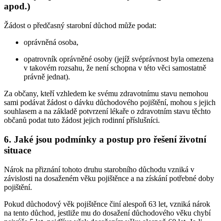
apod.)
Žádost o předčasný starobní důchod může podat:
oprávněná osoba,
opatrovník oprávněné osoby (jejíž svéprávnost byla omezena
v takovém rozsahu, že není schopna v této věci samostatně
právně jednat).
Za občany, kteří vzhledem ke svému zdravotnímu stavu nemohou
sami podávat žádost o dávku důchodového pojištění, mohou s jejich
souhlasem a na základě potvrzení lékaře o zdravotním stavu těchto
občanů podat tuto žádost jejich rodinní příslušníci.
6. Jaké jsou podmínky a postup pro řešení životní
situace
Nárok na přiznání tohoto druhu starobního důchodu vzniká v
závislosti na dosaženém věku pojištěnce a na získání potřebné doby
pojištění.
Pokud důchodový věk pojištěnce činí alespoň 63 let, vzniká nárok
na tento důchod, jestliže mu do dosažení důchodového věku chybí