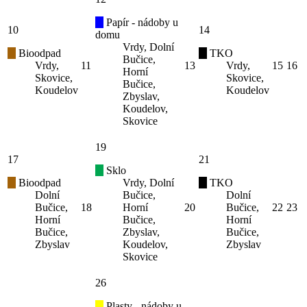
Papír - nádoby u
10
14
domu
Vrdy, Dolní
Bioodpad
TKO
Bučice,
Vrdy,
11
13
Vrdy,
15
16
Horní
Skovice,
Skovice,
Bučice,
Koudelov
Koudelov
Zbyslav,
Koudelov,
Skovice
19
17
21
Sklo
Bioodpad
Vrdy, Dolní
TKO
Dolní
Bučice,
Dolní
Bučice,
18
Horní
20
Bučice,
22
23
Horní
Bučice,
Horní
Bučice,
Zbyslav,
Bučice,
Zbyslav
Koudelov,
Zbyslav
Skovice
26
Plasty - nádoby u