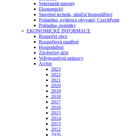
Sekretariát starosty
Ekonomický
Stavební technik, silniční hospodářství
Podatelna, evidence obyvatel, CzechPoint
Pokladna, poplatky
EKONOMICKÉ INFORMACE
Rozpočet obce
Rozpočtová opatření
Hospodaření
Závěrečný účet
Veřejnoprávní smlouvy
Archiv
2023
2022
2021
2020
2019
2018
2017
2016
2015
2014
2013
2012
2026