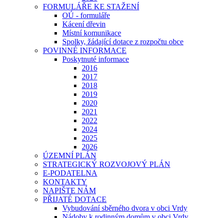
FORMULÁŘE KE STAŽENÍ
OÚ - formuláře
Kácení dřevin
Místní komunikace
Spolky, žádající dotace z rozpočtu obce
POVINNÉ INFORMACE
Poskytnuté informace
2016
2017
2018
2019
2020
2021
2022
2024
2025
2026
ÚZEMNÍ PLÁN
STRATEGICKÝ ROZVOJOVÝ PLÁN
E-PODATELNA
KONTAKTY
NAPIŠTE NÁM
PŘIJATÉ DOTACE
Vybudování sběrného dvora v obci Vrdy
Nádoby k rodinným domům v obci Vrdy