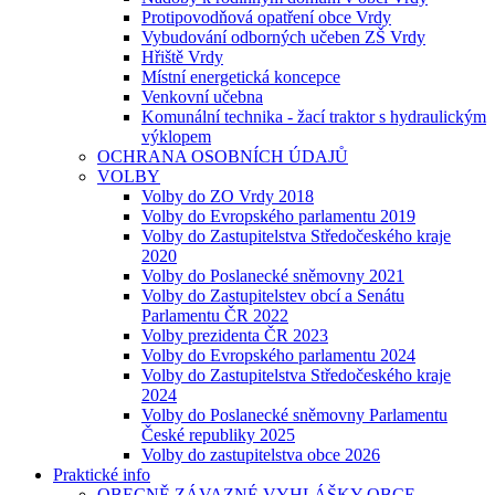
Protipovodňová opatření obce Vrdy
Vybudování odborných učeben ZŠ Vrdy
Hřiště Vrdy
Místní energetická koncepce
Venkovní učebna
Komunální technika - žací traktor s hydraulickým
výklopem
OCHRANA OSOBNÍCH ÚDAJŮ
VOLBY
Volby do ZO Vrdy 2018
Volby do Evropského parlamentu 2019
Volby do Zastupitelstva Středočeského kraje
2020
Volby do Poslanecké sněmovny 2021
Volby do Zastupitelstev obcí a Senátu
Parlamentu ČR 2022
Volby prezidenta ČR 2023
Volby do Evropského parlamentu 2024
Volby do Zastupitelstva Středočeského kraje
2024
Volby do Poslanecké sněmovny Parlamentu
České republiky 2025
Volby do zastupitelstva obce 2026
Praktické info
OBECNĚ ZÁVAZNÉ VYHLÁŠKY OBCE