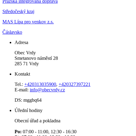
Pražská integrovaná doprava
Středočeský kraj
MAS Lípa pro venkov z.s.
Čáslavsko
Adresa
Obec Vrdy
Smetanovo náměstí 28
285 71 Vrdy
Kontakt
Tel.:
+420313035900
,
+420327397221
E-mail:
info@obecvrdy.cz
DS: mggbq64
Úřední hodiny
Obecní úřad a pokladna
Po:
07:00 - 11:00, 12:30 - 16:30