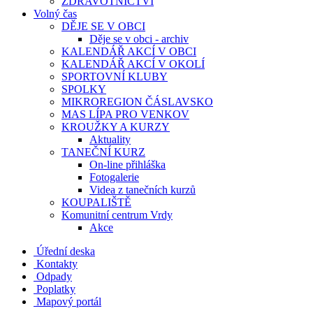
ZDRAVOTNICTVÍ
Volný čas
DĚJE SE V OBCI
Děje se v obci - archiv
KALENDÁŘ AKCÍ V OBCI
KALENDÁŘ AKCÍ V OKOLÍ
SPORTOVNÍ KLUBY
SPOLKY
MIKROREGION ČÁSLAVSKO
MAS LÍPA PRO VENKOV
KROUŽKY A KURZY
Aktuality
TANEČNÍ KURZ
On-line přihláška
Fotogalerie
Videa z tanečních kurzů
KOUPALIŠTĚ
Komunitní centrum Vrdy
Akce
Úřední deska
Kontakty
Odpady
Poplatky
Mapový portál