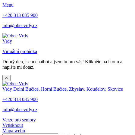
Menu
+420 313 035 900
info@obecvrdy.cz
Vrdy
Virtuální prohídka
Dobrý den, jsem chatbot a jsem tu pro vás! Klikněte na ikonu a
napište mi dotaz.
✕
Vrdy
Dolní Bučice, Horní Bučice, Zbyslav, Koudelov, Skovice
+420 313 035 900
info@obecvrdy.cz
Verze pro seniory
Vytisknout
Mapa webu