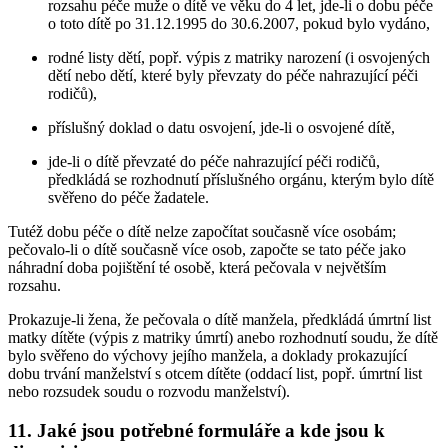
rozsahu péče muže o dítě ve věku do 4 let, jde-li o dobu péče
o toto dítě po 31.12.1995 do 30.6.2007, pokud bylo vydáno,
rodné listy dětí, popř. výpis z matriky narození (i osvojených
dětí nebo dětí, které byly převzaty do péče nahrazující péči
rodičů),
příslušný doklad o datu osvojení, jde-li o osvojené dítě,
jde-li o dítě převzaté do péče nahrazující péči rodičů,
předkládá se rozhodnutí příslušného orgánu, kterým bylo dítě
svěřeno do péče žadatele.
Tutéž dobu péče o dítě nelze započítat současně více osobám;
pečovalo-li o dítě současně více osob, započte se tato péče jako
náhradní doba pojištění té osobě, která pečovala v největším
rozsahu.
Prokazuje-li žena, že pečovala o dítě manžela, předkládá úmrtní list
matky dítěte (výpis z matriky úmrtí) anebo rozhodnutí soudu, že dítě
bylo svěřeno do výchovy jejího manžela, a doklady prokazující
dobu trvání manželství s otcem dítěte (oddací list, popř. úmrtní list
nebo rozsudek soudu o rozvodu manželství).
11. Jaké jsou potřebné formuláře a kde jsou k