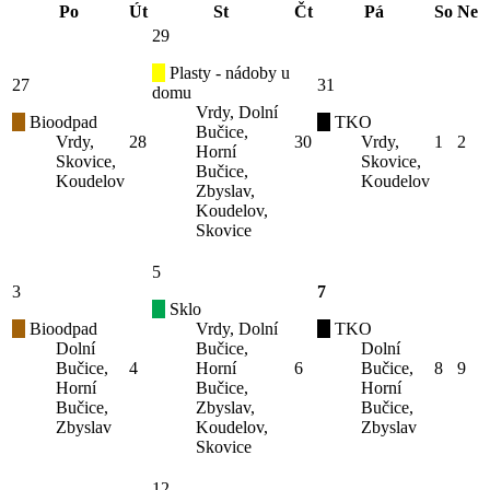
Po
Út
St
Čt
Pá
So
Ne
29
Plasty - nádoby u
27
31
domu
Vrdy, Dolní
Bioodpad
TKO
Bučice,
Vrdy,
28
30
Vrdy,
1
2
Horní
Skovice,
Skovice,
Bučice,
Koudelov
Koudelov
Zbyslav,
Koudelov,
Skovice
5
3
7
Sklo
Bioodpad
Vrdy, Dolní
TKO
Dolní
Bučice,
Dolní
Bučice,
4
Horní
6
Bučice,
8
9
Horní
Bučice,
Horní
Bučice,
Zbyslav,
Bučice,
Zbyslav
Koudelov,
Zbyslav
Skovice
12