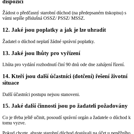
dispozici
Žádost o předčasný starobní důchod (na předepsaném tiskopisu) s
vámi sepíše příslušná OSSZ/ PSSZ/ MSSZ.
12. Jaké jsou poplatky a jak je lze uhradit
Žadatel o důchod neplatí žádné správní poplatky.
13. Jaké jsou lhůty pro vyřízení
Lhůta pro vydání rozhodnutí činí 90 dnů ode dne zahájení řízení.
14. Kteří jsou další účastníci (dotčení) řešení životní
situace
Další účastníci postupu nejsou stanoveni.
15. Jaké další činnosti jsou po žadateli požadovány
Co je třeba ještě učinit, posoudí správní orgán a žadatele o důchod k
tomu vyzve.
Pokud chcete, abyste starobní důchod dostávali na účet u peněžního