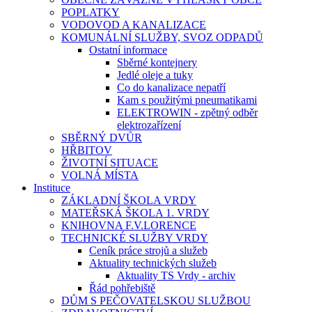
POPLATKY
VODOVOD A KANALIZACE
KOMUNÁLNÍ SLUŽBY, SVOZ ODPADŮ
Ostatní informace
Sběrné kontejnery
Jedlé oleje a tuky
Co do kanalizace nepatří
Kam s použitými pneumatikami
ELEKTROWIN - zpětný odběr
elektrozařízení
SBĚRNÝ DVŮR
HŘBITOV
ŽIVOTNÍ SITUACE
VOLNÁ MÍSTA
Instituce
ZÁKLADNÍ ŠKOLA VRDY
MATEŘSKÁ ŠKOLA 1. VRDY
KNIHOVNA F.V.LORENCE
TECHNICKÉ SLUŽBY VRDY
Ceník práce strojů a služeb
Aktuality technických služeb
Aktuality TS Vrdy - archiv
Řád pohřebiště
DŮM S PEČOVATELSKOU SLUŽBOU