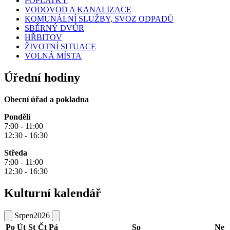
POPLATKY
VODOVOD A KANALIZACE
KOMUNÁLNÍ SLUŽBY, SVOZ ODPADŮ
SBĚRNÝ DVŮR
HŘBITOV
ŽIVOTNÍ SITUACE
VOLNÁ MÍSTA
Úřední hodiny
Obecní úřad a pokladna
Pondělí
7:00 - 11:00
12:30 - 16:30
Středa
7:00 - 11:00
12:30 - 16:30
Kulturní kalendář
Srpen
2026
Po
Út
St
Čt
Pá
So
Ne