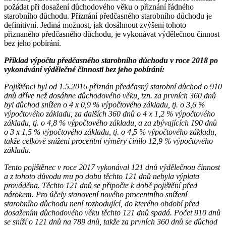
požádat při dosažení důchodového věku o přiznání řádného
starobního důchodu. Přiznání předčasného starobního důchodu je
definitivní. Jediná možnost, jak dosáhnout zvýšení tohoto
přiznaného předčasného důchodu, je vykonávat výdělečnou činnost
bez jeho pobírání.
Příklad výpočtu předčasného starobního důchodu v roce 2018 po
vykonávání výdělečné činnosti bez jeho pobírání:
Pojištěnci byl od 1.5.2016 přiznán předčasný starobní důchod o 910
dnů dříve než dosáhne důchodového věku, tzn. za prvních 360 dnů
byl důchod snížen o 4 x 0,9 % výpočtového základu, tj. o 3,6 %
výpočtového základu, za dalších 360 dnů o 4 x 1,2 % výpočtového
základu, tj. o 4,8 % výpočtového základu, a za zbývajících 190 dnů
o 3 x 1,5 % výpočtového základu, tj. o 4,5 % výpočtového základu,
takže celkové snížení procentní výměry činilo 12,9 % výpočtového
základu.
Tento pojištěnec v roce 2017 vykonával 121 dnů výdělečnou činnost
a z tohoto důvodu mu po dobu těchto 121 dnů nebyla výplata
prováděna. Těchto 121 dnů se připočte k době pojištění před
nárokem. Pro účely stanovení nového procentního snížení
starobního důchodu není rozhodující, do kterého období před
dosažením důchodového věku těchto 121 dnů spadá. Počet 910 dnů
se sníží o 121 dnů na 789 dnů, takže za prvních 360 dnů se důchod