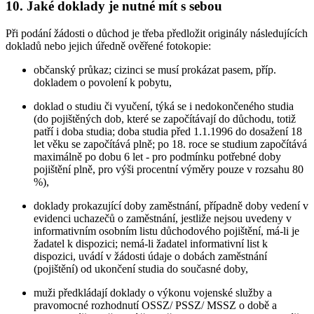
10. Jaké doklady je nutné mít s sebou
Při podání žádosti o důchod je třeba předložit originály následujících
dokladů nebo jejich úředně ověřené fotokopie:
občanský průkaz; cizinci se musí prokázat pasem, příp.
dokladem o povolení k pobytu,
doklad o studiu či vyučení, týká se i nedokončeného studia
(do pojištěných dob, které se započítávají do důchodu, totiž
patří i doba studia; doba studia před 1.1.1996 do dosažení 18
let věku se započítává plně; po 18. roce se studium započítává
maximálně po dobu 6 let - pro podmínku potřebné doby
pojištění plně, pro výši procentní výměry pouze v rozsahu 80
%),
doklady prokazující doby zaměstnání, případně doby vedení v
evidenci uchazečů o zaměstnání, jestliže nejsou uvedeny v
informativním osobním listu důchodového pojištění, má-li je
žadatel k dispozici; nemá-li žadatel informativní list k
dispozici, uvádí v žádosti údaje o dobách zaměstnání
(pojištění) od ukončení studia do současné doby,
muži předkládají doklady o výkonu vojenské služby a
pravomocné rozhodnutí OSSZ/ PSSZ/ MSSZ o době a