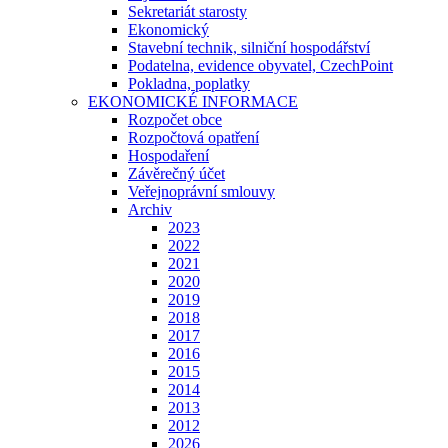
Sekretariát starosty
Ekonomický
Stavební technik, silniční hospodářství
Podatelna, evidence obyvatel, CzechPoint
Pokladna, poplatky
EKONOMICKÉ INFORMACE
Rozpočet obce
Rozpočtová opatření
Hospodaření
Závěrečný účet
Veřejnoprávní smlouvy
Archiv
2023
2022
2021
2020
2019
2018
2017
2016
2015
2014
2013
2012
2026