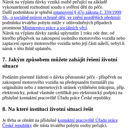
Nárok na výplatu dávky vzniká osobě pečující na základě
vykonatelnosti rozhodnutí soudu o svěření dětí do péče.
Další podmínkou je splnění
ustanovení § 47o zákona č. 359/1999
Sb., o sociálně-právní ochraně dětí, ve znění pozdějších předpisů
;
podmínku trvalého pobytu může v odůvodněných případech
prominout
Ministerstvo práce a sociálních věcí
.
Nárok na výplatu dávky zaniká uplynutím 1 roku ode dne, od
kterého příspěvek na zakoupení osobního motorového vozidla nebo
zaplacení opravy motorového vozidla nebo její části náleží, nebyl-li
nárok v této lhůtě uplatněn.
7. Jakým způsobem můžete zahájit řešení životní
situace
Podáním písemné žádosti o dávku pěstounské péče - příspěvek na
zakoupení motorového vozidla na předepsaném formuláři (na
originálním nebo z internetových stránek vytištěném tiskopisu, příp.
elektronicky, pokud vlastníte certifikát pro elektronický podpis) na
příslušné kontaktní pracoviště Úřadu práce České republiky.
8. Na které instituci životní situaci řešit
Je třeba se obrátit na příslušné
kontaktní pracoviště Úřadu práce
České republiky
dle místa trvalého pobytu osoby pečující.