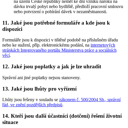
na území České republiky neměl ke dni vzniku nároku na
dávku trvalý pobyt nebo bydliště, předloží pracovní smlouvu
nebo potvrzení o pobírání dávek v nezaměstnanosti.
11. Jaké jsou potřebné formuláře a kde jsou k
dispozici
Formuláře jsou k dispozici v tištěné podobě na příslušném úřadu
nebo ke stažení, příp. elektronickému podání, na
internetových
stránkách Integrovaného portálu Ministerstva práce a sociálních
věcí
.
12. Jaké jsou poplatky a jak je lze uhradit
Správní ani jiné poplatky nejsou stanoveny.
13. Jaké jsou lhůty pro vyřízení
Lhůty jsou řešeny v souladu se
zákonem č. 500/2004 Sb., správní
řád, ve znění pozdějších předpisů
.
14. Kteří jsou další účastníci (dotčení) řešení životní
situace