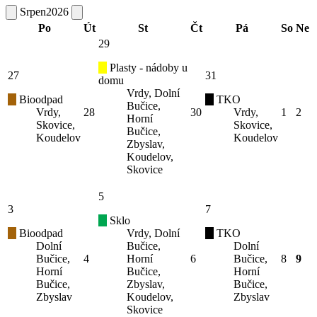
Srpen
2026
Po
Út
St
Čt
Pá
So
Ne
29
Plasty - nádoby u
27
31
domu
Vrdy, Dolní
Bioodpad
TKO
Bučice,
Vrdy,
28
30
Vrdy,
1
2
Horní
Skovice,
Skovice,
Bučice,
Koudelov
Koudelov
Zbyslav,
Koudelov,
Skovice
5
3
7
Sklo
Bioodpad
Vrdy, Dolní
TKO
Dolní
Bučice,
Dolní
Bučice,
4
Horní
6
Bučice,
8
9
Horní
Bučice,
Horní
Bučice,
Zbyslav,
Bučice,
Zbyslav
Koudelov,
Zbyslav
Skovice