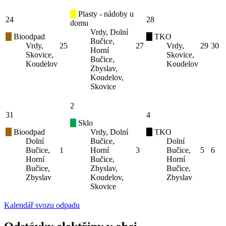
Plasty - nádoby u
24
28
domu
Vrdy, Dolní
Bioodpad
TKO
Bučice,
Vrdy,
25
27
Vrdy,
29
30
Horní
Skovice,
Skovice,
Bučice,
Koudelov
Koudelov
Zbyslav,
Koudelov,
Skovice
2
31
4
Sklo
Bioodpad
Vrdy, Dolní
TKO
Dolní
Bučice,
Dolní
Bučice,
1
Horní
3
Bučice,
5
6
Horní
Bučice,
Horní
Bučice,
Zbyslav,
Bučice,
Zbyslav
Koudelov,
Zbyslav
Skovice
Kalendář svozu odpadu