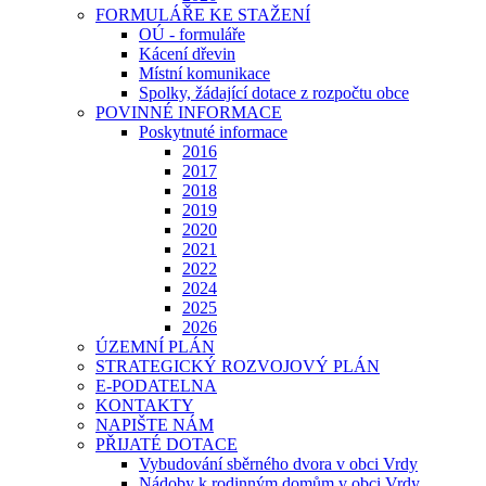
FORMULÁŘE KE STAŽENÍ
OÚ - formuláře
Kácení dřevin
Místní komunikace
Spolky, žádající dotace z rozpočtu obce
POVINNÉ INFORMACE
Poskytnuté informace
2016
2017
2018
2019
2020
2021
2022
2024
2025
2026
ÚZEMNÍ PLÁN
STRATEGICKÝ ROZVOJOVÝ PLÁN
E-PODATELNA
KONTAKTY
NAPIŠTE NÁM
PŘIJATÉ DOTACE
Vybudování sběrného dvora v obci Vrdy
Nádoby k rodinným domům v obci Vrdy