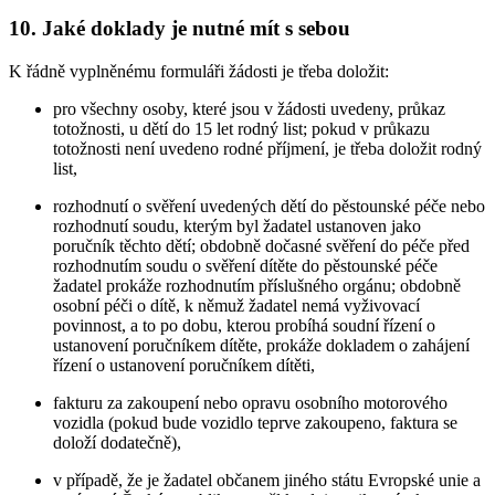
10. Jaké doklady je nutné mít s sebou
K řádně vyplněnému formuláři žádosti je třeba doložit:
pro všechny osoby, které jsou v žádosti uvedeny, průkaz
totožnosti, u dětí do 15 let rodný list; pokud v průkazu
totožnosti není uvedeno rodné příjmení, je třeba doložit rodný
list,
rozhodnutí o svěření uvedených dětí do pěstounské péče nebo
rozhodnutí soudu, kterým byl žadatel ustanoven jako
poručník těchto dětí; obdobně dočasné svěření do péče před
rozhodnutím soudu o svěření dítěte do pěstounské péče
žadatel prokáže rozhodnutím příslušného orgánu; obdobně
osobní péči o dítě, k němuž žadatel nemá vyživovací
povinnost, a to po dobu, kterou probíhá soudní řízení o
ustanovení poručníkem dítěte, prokáže dokladem o zahájení
řízení o ustanovení poručníkem dítěti,
fakturu za zakoupení nebo opravu osobního motorového
vozidla (pokud bude vozidlo teprve zakoupeno, faktura se
doloží dodatečně),
v případě, že je žadatel občanem jiného státu Evropské unie a