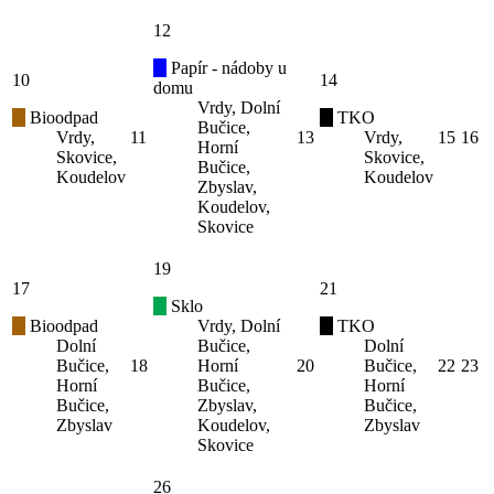
12
Papír - nádoby u
10
14
domu
Vrdy, Dolní
Bioodpad
TKO
Bučice,
Vrdy,
11
13
Vrdy,
15
16
Horní
Skovice,
Skovice,
Bučice,
Koudelov
Koudelov
Zbyslav,
Koudelov,
Skovice
19
17
21
Sklo
Bioodpad
Vrdy, Dolní
TKO
Dolní
Bučice,
Dolní
Bučice,
18
Horní
20
Bučice,
22
23
Horní
Bučice,
Horní
Bučice,
Zbyslav,
Bučice,
Zbyslav
Koudelov,
Zbyslav
Skovice
26