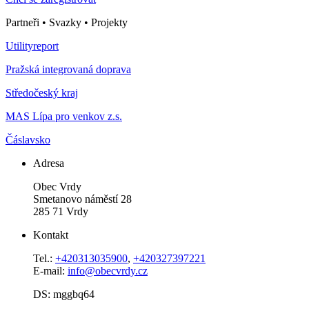
Partneři • Svazky • Projekty
Utilityreport
Pražská integrovaná doprava
Středočeský kraj
MAS Lípa pro venkov z.s.
Čáslavsko
Adresa
Obec Vrdy
Smetanovo náměstí 28
285 71 Vrdy
Kontakt
Tel.:
+420313035900
,
+420327397221
E-mail:
info@obecvrdy.cz
DS: mggbq64