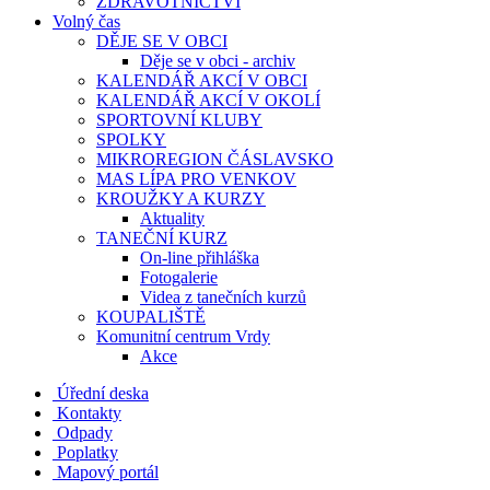
ZDRAVOTNICTVÍ
Volný čas
DĚJE SE V OBCI
Děje se v obci - archiv
KALENDÁŘ AKCÍ V OBCI
KALENDÁŘ AKCÍ V OKOLÍ
SPORTOVNÍ KLUBY
SPOLKY
MIKROREGION ČÁSLAVSKO
MAS LÍPA PRO VENKOV
KROUŽKY A KURZY
Aktuality
TANEČNÍ KURZ
On-line přihláška
Fotogalerie
Videa z tanečních kurzů
KOUPALIŠTĚ
Komunitní centrum Vrdy
Akce
Úřední deska
Kontakty
Odpady
Poplatky
Mapový portál