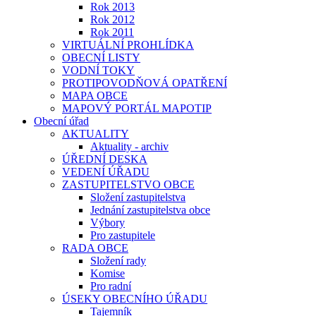
Rok 2013
Rok 2012
Rok 2011
VIRTUÁLNÍ PROHLÍDKA
OBECNÍ LISTY
VODNÍ TOKY
PROTIPOVODŇOVÁ OPATŘENÍ
MAPA OBCE
MAPOVÝ PORTÁL MAPOTIP
Obecní úřad
AKTUALITY
Aktuality - archiv
ÚŘEDNÍ DESKA
VEDENÍ ÚŘADU
ZASTUPITELSTVO OBCE
Složení zastupitelstva
Jednání zastupitelstva obce
Výbory
Pro zastupitele
RADA OBCE
Složení rady
Komise
Pro radní
ÚSEKY OBECNÍHO ÚŘADU
Tajemník