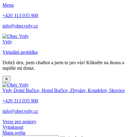
Menu
+420 313 035 900
info@obecvrdy.cz
Vrdy
Virtuální prohídka
Dobrý den, jsem chatbot a jsem tu pro vás! Klikněte na ikonu a
napište mi dotaz.
✕
Vrdy
Dolní Bučice, Horní Bučice, Zbyslav, Koudelov, Skovice
+420 313 035 900
info@obecvrdy.cz
Verze pro seniory
Vytisknout
Mapa webu