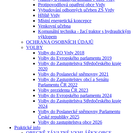
Protipovodňová opatření obce Vrdy
Vybudování odborných učeben ZŠ Vrdy
Hřiště Vrdy
Místní energetická koncepce
Venkovní učebna
Komunální technika - žací traktor s hydraulickým
výklopem
OCHRANA OSOBNÍCH ÚDAJŮ
VOLBY
Volby do ZO Vrdy 2018
Volby do Evropského parlamentu 2019
Volby do Zastupitelstva Středočeského kraje
2020
Volby do Poslanecké sněmovny 2021
Volby do Zastupitelstev obcí a Senátu
Parlamentu ČR 2022
Volby prezidenta ČR 2023
Volby do Evropského parlamentu 2024
Volby do Zastupitelstva Středočeského kraje
2024
Volby do Poslanecké sněmovny Parlamentu
České republiky 2025
Volby do zastupitelstva obce 2026
Praktické info
OBECNĚ ZÁVAZNÉ VYHLÁŠKY OBCE