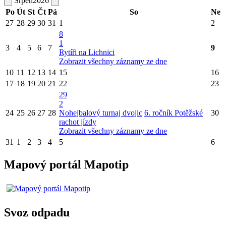
Srpen
2026
Po
Út
St
Čt
Pá
So
Ne
27
28
29
30
31
1
2
8
1
3
4
5
6
7
9
Rytíři na Lichnici
Zobrazit všechny záznamy ze dne
10
11
12
13
14
15
16
17
18
19
20
21
22
23
29
2
24
25
26
27
28
Nohejbalový turnaj dvojic
6. ročník Potěžské
30
rachot jízdy
Zobrazit všechny záznamy ze dne
31
1
2
3
4
5
6
Mapový portál Mapotip
Svoz odpadu