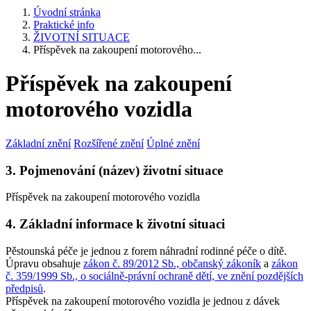
Úvodní stránka
Praktické info
ŽIVOTNÍ SITUACE
Příspěvek na zakoupení motorového...
Příspěvek na zakoupení
motorového vozidla
Základní znění
Rozšířené znění
Úplné znění
3. Pojmenování (název) životní situace
Příspěvek na zakoupení motorového vozidla
4. Základní informace k životní situaci
Pěstounská péče je jednou z forem náhradní rodinné péče o dítě.
Úpravu obsahuje
zákon č. 89/2012 Sb., občanský zákoník
a
zákon
č. 359/1999 Sb., o sociálně-právní ochraně dětí, ve znění pozdějších
předpisů
.
Příspěvek na zakoupení motorového vozidla je jednou z dávek