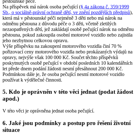
pěstounské péče.
Na příspěvek má nárok osoba pečující (
§ 4a zákona č. 359/1999
Sb., o sociálně-právní ochraně dětí, ve znění pozdějších předpisů
),
která má v pěstounské péči nejméně 3 děti nebo má nárok na
odměnu pěstouna z důvodu péče o 3 děti, včetně zletilých
nezaopatřených dětí, jež zakládají osobě pečující nárok na odměnu
pěstouna, pokud zakoupila osobní motorové vozidlo nebo zajistila
jeho nezbytnou celkovou opravu.
Výše příspěvku na zakoupení motorového vozidla činí 70 %
pořizovací ceny motorového vozidla nebo prokázaných výdajů na
opravy, nejvýše však 100 000 Kč. Součet těchto příspěvků
poskytnutých osobě pečující v období posledních 10 kalendářních
let přede dnem podání žádosti nesmí přesáhnout 200 000 Kč.
Podmínkou dále je, že osoba pečující nesmí motorové vozidlo
používat k výdělečné činnosti.
5. Kdo je oprávněn v této věci jednat (podat žádost
apod.)
V této věci je oprávněna jednat osoba pečující.
6. Jaké jsou podmínky a postup pro řešení životní
situace