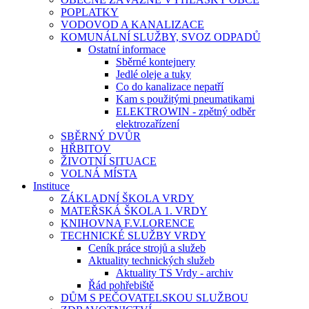
POPLATKY
VODOVOD A KANALIZACE
KOMUNÁLNÍ SLUŽBY, SVOZ ODPADŮ
Ostatní informace
Sběrné kontejnery
Jedlé oleje a tuky
Co do kanalizace nepatří
Kam s použitými pneumatikami
ELEKTROWIN - zpětný odběr
elektrozařízení
SBĚRNÝ DVŮR
HŘBITOV
ŽIVOTNÍ SITUACE
VOLNÁ MÍSTA
Instituce
ZÁKLADNÍ ŠKOLA VRDY
MATEŘSKÁ ŠKOLA 1. VRDY
KNIHOVNA F.V.LORENCE
TECHNICKÉ SLUŽBY VRDY
Ceník práce strojů a služeb
Aktuality technických služeb
Aktuality TS Vrdy - archiv
Řád pohřebiště
DŮM S PEČOVATELSKOU SLUŽBOU