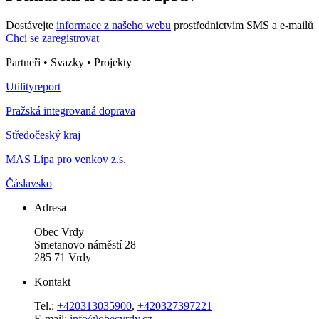
Dostávejte
informace z našeho webu
prostřednictvím SMS a e-mailů
Chci se zaregistrovat
Partneři • Svazky • Projekty
Utilityreport
Pražská integrovaná doprava
Středočeský kraj
MAS Lípa pro venkov z.s.
Čáslavsko
Adresa
Obec Vrdy
Smetanovo náměstí 28
285 71 Vrdy
Kontakt
Tel.:
+420313035900
,
+420327397221
E-mail:
info@obecvrdy.cz