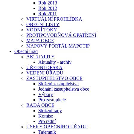
Rok 2013
Rok 2012
Rok 2011
VIRTUÁLNÍ PROHLÍDKA
OBECNÍ LISTY
VODNÍ TOKY
PROTIPOVODŇOVÁ OPATŘENÍ
MAPA OBCE
MAPOVÝ PORTÁL MAPOTIP
Obecní úřad
AKTUALITY
Aktuality - archiv
ÚŘEDNÍ DESKA
VEDENÍ ÚŘADU
ZASTUPITELSTVO OBCE
Složení zastupitelstva
Jednání zastupitelstva obce
Výbory
Pro zastupitele
RADA OBCE
Složení rady
Komise
Pro radní
ÚSEKY OBECNÍHO ÚŘADU
Tajemník