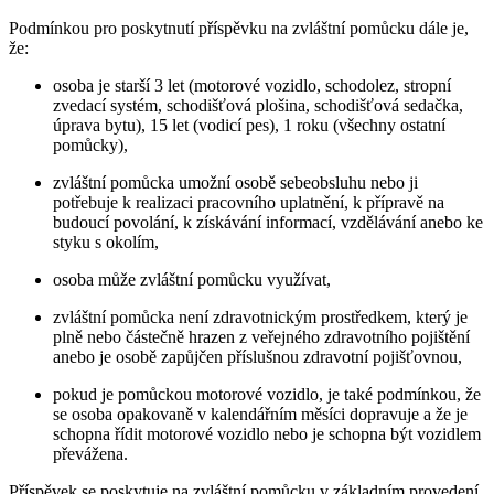
Podmínkou pro poskytnutí příspěvku na zvláštní pomůcku dále je,
že:
osoba je starší 3 let (motorové vozidlo, schodolez, stropní
zvedací systém, schodišťová plošina, schodišťová sedačka,
úprava bytu), 15 let (vodicí pes), 1 roku (všechny ostatní
pomůcky),
zvláštní pomůcka umožní osobě sebeobsluhu nebo ji
potřebuje k realizaci pracovního uplatnění, k přípravě na
budoucí povolání, k získávání informací, vzdělávání anebo ke
styku s okolím,
osoba může zvláštní pomůcku využívat,
zvláštní pomůcka není zdravotnickým prostředkem, který je
plně nebo částečně hrazen z veřejného zdravotního pojištění
anebo je osobě zapůjčen příslušnou zdravotní pojišťovnou,
pokud je pomůckou motorové vozidlo, je také podmínkou, že
se osoba opakovaně v kalendářním měsíci dopravuje a že je
schopna řídit motorové vozidlo nebo je schopna být vozidlem
převážena.
Příspěvek se poskytuje na zvláštní pomůcku v základním provedení,