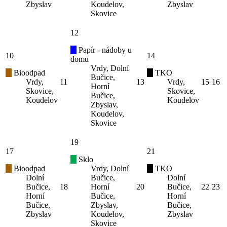
Zbyslav
Koudelov,
Zbyslav
Skovice
12
Papír - nádoby u
10
14
domu
Vrdy, Dolní
Bioodpad
TKO
Bučice,
Vrdy,
11
13
Vrdy,
15
16
Horní
Skovice,
Skovice,
Bučice,
Koudelov
Koudelov
Zbyslav,
Koudelov,
Skovice
19
17
21
Sklo
Bioodpad
Vrdy, Dolní
TKO
Dolní
Bučice,
Dolní
Bučice,
18
Horní
20
Bučice,
22
23
Horní
Bučice,
Horní
Bučice,
Zbyslav,
Bučice,
Zbyslav
Koudelov,
Zbyslav
Skovice