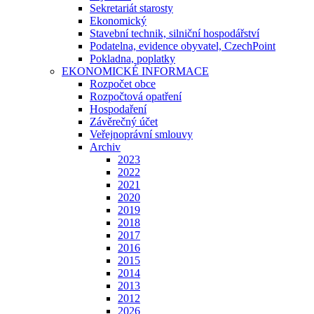
Sekretariát starosty
Ekonomický
Stavební technik, silniční hospodářství
Podatelna, evidence obyvatel, CzechPoint
Pokladna, poplatky
EKONOMICKÉ INFORMACE
Rozpočet obce
Rozpočtová opatření
Hospodaření
Závěrečný účet
Veřejnoprávní smlouvy
Archiv
2023
2022
2021
2020
2019
2018
2017
2016
2015
2014
2013
2012
2026