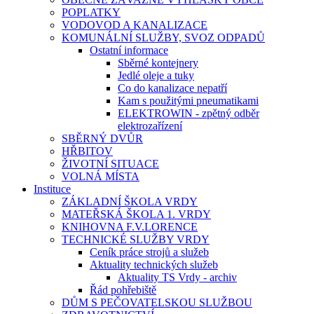
POPLATKY
VODOVOD A KANALIZACE
KOMUNÁLNÍ SLUŽBY, SVOZ ODPADŮ
Ostatní informace
Sběrné kontejnery
Jedlé oleje a tuky
Co do kanalizace nepatří
Kam s použitými pneumatikami
ELEKTROWIN - zpětný odběr
elektrozařízení
SBĚRNÝ DVŮR
HŘBITOV
ŽIVOTNÍ SITUACE
VOLNÁ MÍSTA
Instituce
ZÁKLADNÍ ŠKOLA VRDY
MATEŘSKÁ ŠKOLA 1. VRDY
KNIHOVNA F.V.LORENCE
TECHNICKÉ SLUŽBY VRDY
Ceník práce strojů a služeb
Aktuality technických služeb
Aktuality TS Vrdy - archiv
Řád pohřebiště
DŮM S PEČOVATELSKOU SLUŽBOU