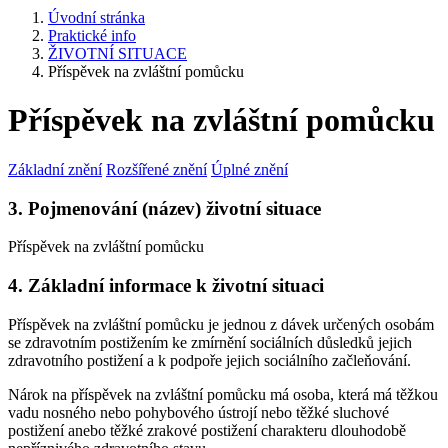
Úvodní stránka
Praktické info
ŽIVOTNÍ SITUACE
Příspěvek na zvláštní pomůcku
Příspěvek na zvláštní pomůcku
Základní znění
Rozšířené znění
Úplné znění
3. Pojmenování (název) životní situace
Příspěvek na zvláštní pomůcku
4. Základní informace k životní situaci
Příspěvek na zvláštní pomůcku je jednou z dávek určených osobám
se zdravotním postižením ke zmírnění sociálních důsledků jejich
zdravotního postižení a k podpoře jejich sociálního začleňování.
Nárok na příspěvek na zvláštní pomůcku má osoba, která má těžkou
vadu nosného nebo pohybového ústrojí nebo těžké sluchové
postižení anebo těžké zrakové postižení charakteru dlouhodobě