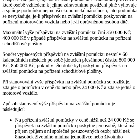
které osobě vzhledem k jejímu zdravotnímu postižení plně vyhovuje
a splňuje podmínku nejmenší ekonomické náročnosti; tato podmínka
se nevyžaduje, je-li příspěvek na zvláštní pomůcku poskytován na
pořízení motorového vozidla nebo je-li oprávněnou osobou dítě.
Maximální výše příspěvku na zvláštní pomůcku činí 350 000 Kč;
400 000 Kč v případě příspěvku na zvláštní pomůcku na pořízení
schodišťové plošiny.
Součet vyplacených příspěvků na zvláštní pomůcku nesmí v 60
kalendářních měsících po sobě jdoucích přesáhnout částku 800 000
Kč; 850 000 Kč, pokud v této době byl poskytnut příspěvek na
zvláštní pomůcku na pořízení schodišťové plošiny.
Při stanovování výše příspěvku na zvláštní pomůcku se rozlišuje,
zda jde o pomůcku v ceně do nebo přes 24 000 Kč a zda se jedná o
motorové vozidlo.
Způsob stanovení výše příspěvku na zvláštní pomůcku je
následující:
Na pořízení zvláštní pomůcky v ceně nižší než 24 000 Kč se
příspěvek na zvláštní pomůcku poskytne jen osobě, která má
příjem (příjem s ní společně posuzovaných osob) nižší než
8násobek životního minima jednotlivce nebo životního