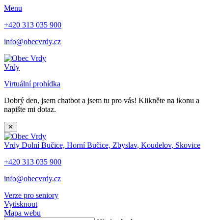
Menu
+420 313 035 900
info@obecvrdy.cz
Vrdy
Virtuální prohídka
Dobrý den, jsem chatbot a jsem tu pro vás! Klikněte na ikonu a
napište mi dotaz.
✕
Vrdy
Dolní Bučice, Horní Bučice, Zbyslav, Koudelov, Skovice
+420 313 035 900
info@obecvrdy.cz
Verze pro seniory
Vytisknout
Mapa webu