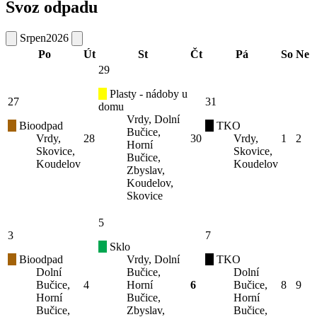
Svoz odpadu
Srpen
2026
Po
Út
St
Čt
Pá
So
Ne
29
Plasty - nádoby u
27
31
domu
Vrdy, Dolní
Bioodpad
TKO
Bučice,
Vrdy,
28
30
Vrdy,
1
2
Horní
Skovice,
Skovice,
Bučice,
Koudelov
Koudelov
Zbyslav,
Koudelov,
Skovice
5
3
7
Sklo
Bioodpad
Vrdy, Dolní
TKO
Dolní
Bučice,
Dolní
Bučice,
4
Horní
6
Bučice,
8
9
Horní
Bučice,
Horní
Bučice,
Zbyslav,
Bučice,