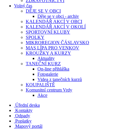
ZDRAVOTNICTVÍ
Volný čas
DĚJE SE V OBCI
Děje se v obci - archiv
KALENDÁŘ AKCÍ V OBCI
KALENDÁŘ AKCÍ V OKOLÍ
SPORTOVNÍ KLUBY
SPOLKY
MIKROREGION ČÁSLAVSKO
MAS LÍPA PRO VENKOV
KROUŽKY A KURZY
Aktuality
TANEČNÍ KURZ
On-line přihláška
Fotogalerie
Videa z tanečních kurzů
KOUPALIŠTĚ
Komunitní centrum Vrdy
Akce
Úřední deska
Kontakty
Odpady
Poplatky
Mapový portál