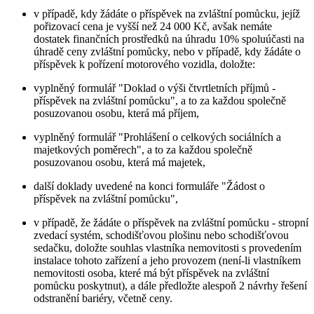
v případě, kdy žádáte o příspěvek na zvláštní pomůcku, jejíž
pořizovací cena je vyšší než 24 000 Kč, avšak nemáte
dostatek finančních prostředků na úhradu 10% spoluúčasti na
úhradě ceny zvláštní pomůcky, nebo v případě, kdy žádáte o
příspěvek k pořízení motorového vozidla, doložte:
vyplněný formulář "Doklad o výši čtvrtletních příjmů -
příspěvek na zvláštní pomůcku", a to za každou společně
posuzovanou osobu, která má příjem,
vyplněný formulář "Prohlášení o celkových sociálních a
majetkových poměrech", a to za každou společně
posuzovanou osobu, která má majetek,
další doklady uvedené na konci formuláře "Žádost o
příspěvek na zvláštní pomůcku",
v případě, že žádáte o příspěvek na zvláštní pomůcku - stropní
zvedací systém, schodišťovou plošinu nebo schodišťovou
sedačku, doložte souhlas vlastníka nemovitosti s provedením
instalace tohoto zařízení a jeho provozem (není-li vlastníkem
nemovitosti osoba, které má být příspěvek na zvláštní
pomůcku poskytnut), a dále předložte alespoň 2 návrhy řešení
odstranění bariéry, včetně ceny.