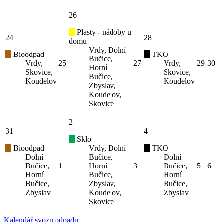
26
Plasty - nádoby u
24
28
domu
Vrdy, Dolní
Bioodpad
TKO
Bučice,
Vrdy,
25
27
Vrdy,
29
30
Horní
Skovice,
Skovice,
Bučice,
Koudelov
Koudelov
Zbyslav,
Koudelov,
Skovice
2
31
4
Sklo
Bioodpad
Vrdy, Dolní
TKO
Dolní
Bučice,
Dolní
Bučice,
1
Horní
3
Bučice,
5
6
Horní
Bučice,
Horní
Bučice,
Zbyslav,
Bučice,
Zbyslav
Koudelov,
Zbyslav
Skovice
Kalendář svozu odpadu