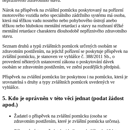
nepříznivého zdravotního stavu.
Nárok na příspěvek na zvláštní pomůcku poskytovaný na pořízení
motorového vozidla nebo speciálního zádržního systému má osoba,
která má těžkou vadu nosného nebo pohybového ústrojí anebo
těžkou nebo hlubokou mentální retardaci a stavy na rozhraní těžké
mentální retardace charakteru dlouhodobě nepříznivého zdravotního
stavu.
Seznam druhů a typů zvláštních pomůcek určených osobám se
zdravotním postižením, na jejichž pořízení se poskytuje příspěvek na
zvláštní pomůcku, je stanoven ve vyhlášce č. 388/2011 Sb., o
provedení některých ustanovení zákona o poskytování dávek
osobám se zdravotním postižením, ve znění pozdějších předpisů.
Příspěvek na zvláštní pomůcku lze poskytnou i na pomůcku, která je
srovnatelná s druhy a typy zvláštních pomůcek uvedených ve
vyhlášce.
5. Kdo je oprávněn v této věci jednat (podat žádost
apod.)
Žadatel o příspěvek na zvláštní pomůcku (osoba se
zdravotním postižením, které je zvláštní pomůcka určena).