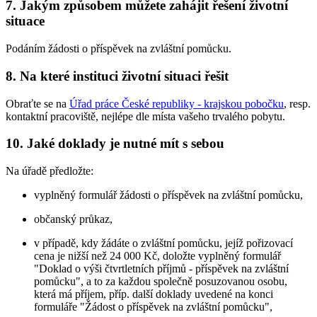
7. Jakým způsobem můžete zahájit řešení životní
situace
Podáním žádosti o příspěvek na zvláštní pomůcku.
8. Na které instituci životní situaci řešit
Obraťte se na
Úřad práce České republiky - krajskou pobočku
, resp.
kontaktní pracoviště, nejlépe dle místa vašeho trvalého pobytu.
10. Jaké doklady je nutné mít s sebou
Na úřadě předložte:
vyplněný formulář žádosti o příspěvek na zvláštní pomůcku,
občanský průkaz,
v případě, kdy žádáte o zvláštní pomůcku, jejíž pořizovací
cena je nižší než 24 000 Kč, doložte vyplněný formulář
"Doklad o výši čtvrtletních příjmů - příspěvek na zvláštní
pomůcku", a to za každou společně posuzovanou osobu,
která má příjem, příp. další doklady uvedené na konci
formuláře "Žádost o příspěvek na zvláštní pomůcku",