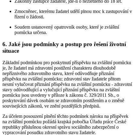
Zákonný zástupce žadatele, jde-li o nezletilého do 18 let.
Zmocněnec, kterému žadatel udělí plnou moc k zastupování v
řízení o žádosti.
Soudem ustanovený opatrovník osoby, které je zvláštní
pomůcka určena.
6. Jaké jsou podmínky a postup pro řešení životní
situace
Základní podmínkou pro poskytnutí příspěvku na zvláštní pomůcku
je, že žadatel má zdravotní postižení charakteru dlouhodobě
nepříznivého zdravotního stavu, které odůvodňuje přiznání
příspěvku na zvláštní pomůcku; zdravotní stav žadatele přitom
nesmí vylučovat přiznání příspěvku na zvláštní pomůcku - zdravotní
stavy odůvodňující a vylučující přiznání příspěvku na zvláštní
pomůcku jsou uvedeny v příloze k zákonu č. 329/2011 Sb., o
poskytování dávek osobám se zdravotním postižením a o změně
souvisejících zákonů, ve znění pozdějších předpisů.
Za účelem posouzení plnění těchto podmínek nároku na příspěvek
na zvláštní pomůcku požádá krajská pobočka Úřadu práce České
republiky příslušnou okresní správu sociálního zabezpečení o
vypracování posudku zdravotního stavu žadatele.