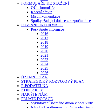
FORMULÁŘE KE STAŽENÍ
OÚ - formuláře
Kácení dřevin
Místní komunikace
Spolky, žádající dotace z rozpočtu obce
POVINNÉ INFORMACE
Poskytnuté informace
2016
2017
2018
2019
2020
2021
2022
2024
2025
2026
ÚZEMNÍ PLÁN
STRATEGICKÝ ROZVOJOVÝ PLÁN
E-PODATELNA
KONTAKTY
NAPIŠTE NÁM
PŘIJATÉ DOTACE
Vybudování sběrného dvora v obci Vrdy
Nádoby k rodinným domům v obci Vrdy