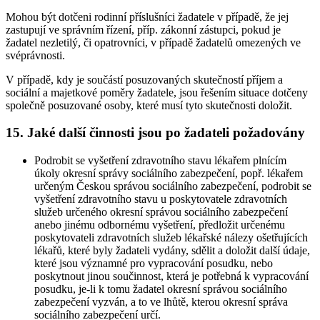
Mohou být dotčeni rodinní příslušníci žadatele v případě, že jej
zastupují ve správním řízení, příp. zákonní zástupci, pokud je
žadatel nezletilý, či opatrovníci, v případě žadatelů omezených ve
svéprávnosti.
V případě, kdy je součástí posuzovaných skutečností příjem a
sociální a majetkové poměry žadatele, jsou řešením situace dotčeny
společně posuzované osoby, které musí tyto skutečnosti doložit.
15. Jaké další činnosti jsou po žadateli požadovány
Podrobit se vyšetření zdravotního stavu lékařem plnícím
úkoly okresní správy sociálního zabezpečení, popř. lékařem
určeným Českou správou sociálního zabezpečení, podrobit se
vyšetření zdravotního stavu u poskytovatele zdravotních
služeb určeného okresní správou sociálního zabezpečení
anebo jinému odbornému vyšetření, předložit určenému
poskytovateli zdravotních služeb lékařské nálezy ošetřujících
lékařů, které byly žadateli vydány, sdělit a doložit další údaje,
které jsou významné pro vypracování posudku, nebo
poskytnout jinou součinnost, která je potřebná k vypracování
posudku, je-li k tomu žadatel okresní správou sociálního
zabezpečení vyzván, a to ve lhůtě, kterou okresní správa
sociálního zabezpečení určí.