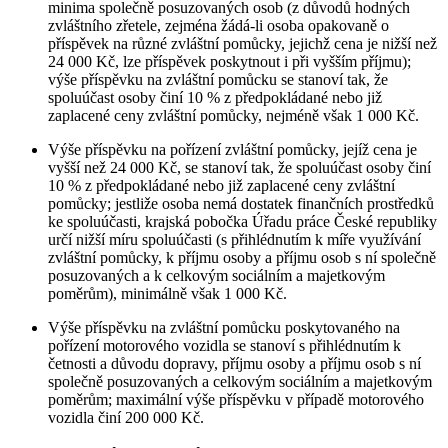
minima společně posuzovaných osob (z důvodů hodných
zvláštního zřetele, zejména žádá-li osoba opakovaně o
příspěvek na různé zvláštní pomůcky, jejichž cena je nižší než
24 000 Kč, lze příspěvek poskytnout i při vyšším příjmu);
výše příspěvku na zvláštní pomůcku se stanoví tak, že
spoluúčast osoby činí 10 % z předpokládané nebo již
zaplacené ceny zvláštní pomůcky, nejméně však 1 000 Kč.
Výše příspěvku na pořízení zvláštní pomůcky, jejíž cena je
vyšší než 24 000 Kč, se stanoví tak, že spoluúčast osoby činí
10 % z předpokládané nebo již zaplacené ceny zvláštní
pomůcky; jestliže osoba nemá dostatek finančních prostředků
ke spoluúčasti, krajská pobočka Úřadu práce České republiky
určí nižší míru spoluúčasti (s přihlédnutím k míře využívání
zvláštní pomůcky, k příjmu osoby a příjmu osob s ní společně
posuzovaných a k celkovým sociálním a majetkovým
poměrům), minimálně však 1 000 Kč.
Výše příspěvku na zvláštní pomůcku poskytovaného na
pořízení motorového vozidla se stanoví s přihlédnutím k
četnosti a důvodu dopravy, příjmu osoby a příjmu osob s ní
společně posuzovaných a celkovým sociálním a majetkovým
poměrům; maximální výše příspěvku v případě motorového
vozidla činí 200 000 Kč.