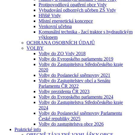
Protipovodňová opatření obce Vrdy
Vybudování odborných učeben ZŠ Vrdy
Hřiště Vrdy
Místní energetická koncepce
Venkovní učebna
Komunální technika - žací traktor s hydraulickým
výklopem
OCHRANA OSOBNÍCH ÚDAJŮ
VOLBY
Volby do ZO Vrdy 2018
Volby do Evropského parlamentu 2019
Volby do Zastupitelstva Středočeského kraje
2020
Volby do Poslanecké sněmovny 2021
Volby do Zastupitelstev obcí a Senátu
Parlamentu ČR 2022
Volby prezidenta ČR 2023
Volby do Evropského parlamentu 2024
Volby do Zastupitelstva Středočeského kraje
2024
Volby do Poslanecké sněmovny Parlamentu
České republiky 2025
Volby do zastupitelstva obce 2026
Praktické info
OBECNĚ ZÁVAZNÉ VYHLÁŠKY OBCE