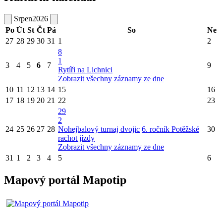
Srpen
2026
Po
Út
St
Čt
Pá
So
Ne
27
28
29
30
31
1
2
8
1
3
4
5
6
7
9
Rytíři na Lichnici
Zobrazit všechny záznamy ze dne
10
11
12
13
14
15
16
17
18
19
20
21
22
23
29
2
24
25
26
27
28
Nohejbalový turnaj dvojic
6. ročník Potěžské
30
rachot jízdy
Zobrazit všechny záznamy ze dne
31
1
2
3
4
5
6
Mapový portál Mapotip