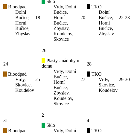
Sklo
Bioodpad
Vrdy, Dolní
TKO
Dolní
Bučice,
Dolní
Bučice,
18
Horní
20
Bučice,
22
23
Horní
Bučice,
Horní
Bučice,
Zbyslav,
Bučice,
Zbyslav
Koudelov,
Zbyslav
Skovice
26
Plasty - nádoby u
24
28
domu
Vrdy, Dolní
Bioodpad
TKO
Bučice,
Vrdy,
25
27
Vrdy,
29
30
Horní
Skovice,
Skovice,
Bučice,
Koudelov
Koudelov
Zbyslav,
Koudelov,
Skovice
2
31
4
Sklo
Bioodpad
Vrdy, Dolní
TKO