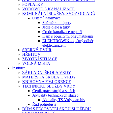
POPLATKY
VODOVOD A KANALIZACE
KOMUNÁLNÍ SLUŽBY, SVOZ ODPADŮ
Ostatní informace
Sběrné kontejnery
Jedlé oleje a tuky
Co do kanalizace nepatří
Kam s použitými pneumatikami
ELEKTROWIN - zpětný odběr
elektrozařízení
SBĚRNÝ DVŮR
HŘBITOV
ŽIVOTNÍ SITUACE
VOLNÁ MÍSTA
Instituce
ZÁKLADNÍ ŠKOLA VRDY
MATEŘSKÁ ŠKOLA 1. VRDY
KNIHOVNA F.V.LORENCE
TECHNICKÉ SLUŽBY VRDY
Ceník práce strojů a služeb
Aktuality technických služeb
Aktuality TS Vrdy - archiv
Řád pohřebiště
DŮM S PEČOVATELSKOU SLUŽBOU