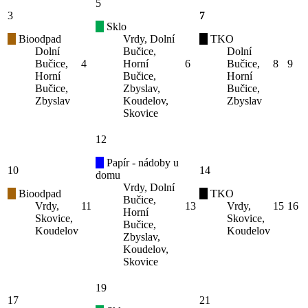
5
3
7
Sklo
Bioodpad
Vrdy, Dolní
TKO
Dolní
Bučice,
Dolní
Bučice,
4
Horní
6
Bučice,
8
9
Horní
Bučice,
Horní
Bučice,
Zbyslav,
Bučice,
Zbyslav
Koudelov,
Zbyslav
Skovice
12
Papír - nádoby u
10
14
domu
Vrdy, Dolní
Bioodpad
TKO
Bučice,
Vrdy,
11
13
Vrdy,
15
16
Horní
Skovice,
Skovice,
Bučice,
Koudelov
Koudelov
Zbyslav,
Koudelov,
Skovice
19
17
21