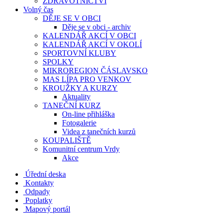
ZDRAVOTNICTVÍ
Volný čas
DĚJE SE V OBCI
Děje se v obci - archiv
KALENDÁŘ AKCÍ V OBCI
KALENDÁŘ AKCÍ V OKOLÍ
SPORTOVNÍ KLUBY
SPOLKY
MIKROREGION ČÁSLAVSKO
MAS LÍPA PRO VENKOV
KROUŽKY A KURZY
Aktuality
TANEČNÍ KURZ
On-line přihláška
Fotogalerie
Videa z tanečních kurzů
KOUPALIŠTĚ
Komunitní centrum Vrdy
Akce
Úřední deska
Kontakty
Odpady
Poplatky
Mapový portál