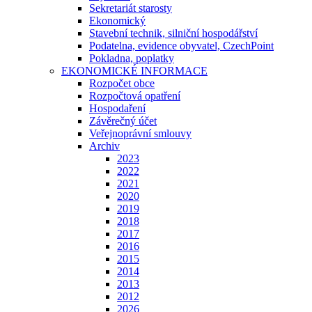
Sekretariát starosty
Ekonomický
Stavební technik, silniční hospodářství
Podatelna, evidence obyvatel, CzechPoint
Pokladna, poplatky
EKONOMICKÉ INFORMACE
Rozpočet obce
Rozpočtová opatření
Hospodaření
Závěrečný účet
Veřejnoprávní smlouvy
Archiv
2023
2022
2021
2020
2019
2018
2017
2016
2015
2014
2013
2012
2026