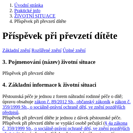
Úvodní stránka
Praktické info
ŽIVOTNÍ SITUACE
Příspěvek při převzetí dítěte
Příspěvek při převzetí dítěte
Základní znění
Rozšířené znění
Úplné znění
3. Pojmenování (název) životní situace
Příspěvek při převzetí dítěte
4. Základní informace k životní situaci
Pěstounská péče je jednou z forem náhradní rodinné péče o dítě;
úpravu obsahuje
zákon č. 89/2012 Sb., občanský zákoník
a
zákon č.
359/1999 Sb., o sociálně-právní ochraně dětí, ve znění pozdějších
předpisů
.
Příspěvek při převzetí dítěte je jednou z dávek pěstounské péče.
Příspěvek při převzetí dítěte se vyplácí osobě pečující (
§ 4a zákona
č. 359/1999 Sb., o sociálně-právní ochraně dětí, ve znění pozdějších