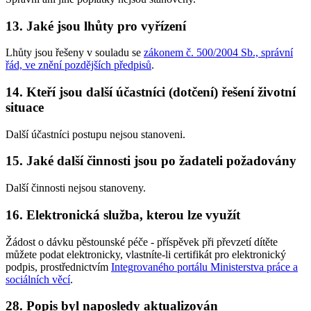
13. Jaké jsou lhůty pro vyřízení
Lhůty jsou řešeny v souladu se
zákonem č. 500/2004 Sb., správní
řád, ve znění pozdějších předpisů
.
14. Kteří jsou další účastníci (dotčení) řešení životní
situace
Další účastníci postupu nejsou stanoveni.
15. Jaké další činnosti jsou po žadateli požadovány
Další činnosti nejsou stanoveny.
16. Elektronická služba, kterou lze využít
Žádost o dávku pěstounské péče - příspěvek při převzetí dítěte
můžete podat elektronicky, vlastníte-li certifikát pro elektronický
podpis, prostřednictvím
Integrovaného portálu Ministerstva práce a
sociálních věcí
.
28. Popis byl naposledy aktualizován