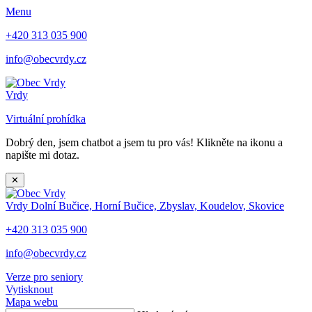
Menu
+420 313 035 900
info@obecvrdy.cz
Vrdy
Virtuální prohídka
Dobrý den, jsem chatbot a jsem tu pro vás! Klikněte na ikonu a
napište mi dotaz.
✕
Vrdy
Dolní Bučice, Horní Bučice, Zbyslav, Koudelov, Skovice
+420 313 035 900
info@obecvrdy.cz
Verze pro seniory
Vytisknout
Mapa webu