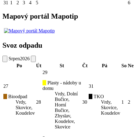
31
1
2
3
4
5
6
Mapový portál Mapotip
Svoz odpadu
Srpen
2026
Po
Út
St
Čt
Pá
So
Ne
29
Plasty - nádoby u
27
31
domu
Vrdy, Dolní
Bioodpad
TKO
Bučice,
Vrdy,
28
30
Vrdy,
1
2
Horní
Skovice,
Skovice,
Bučice,
Koudelov
Koudelov
Zbyslav,
Koudelov,
Skovice