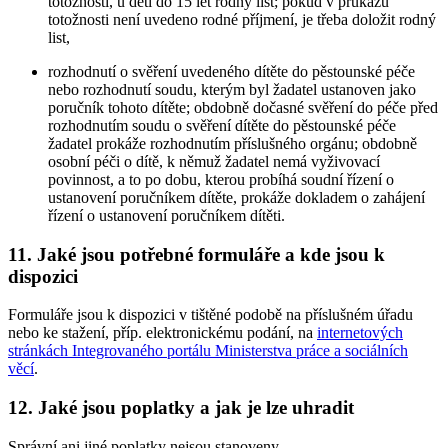
totožnosti, u dětí do 15 let rodný list; pokud v průkazu
totožnosti není uvedeno rodné příjmení, je třeba doložit rodný
list,
rozhodnutí o svěření uvedeného dítěte do pěstounské péče
nebo rozhodnutí soudu, kterým byl žadatel ustanoven jako
poručník tohoto dítěte; obdobně dočasné svěření do péče před
rozhodnutím soudu o svěření dítěte do pěstounské péče
žadatel prokáže rozhodnutím příslušného orgánu; obdobně
osobní péči o dítě, k němuž žadatel nemá vyživovací
povinnost, a to po dobu, kterou probíhá soudní řízení o
ustanovení poručníkem dítěte, prokáže dokladem o zahájení
řízení o ustanovení poručníkem dítěti.
11. Jaké jsou potřebné formuláře a kde jsou k
dispozici
Formuláře jsou k dispozici v tištěné podobě na příslušném úřadu
nebo ke stažení, příp. elektronickému podání, na
internetových
stránkách Integrovaného portálu Ministerstva práce a sociálních
věcí
.
12. Jaké jsou poplatky a jak je lze uhradit
Správní ani jiné poplatky nejsou stanoveny.