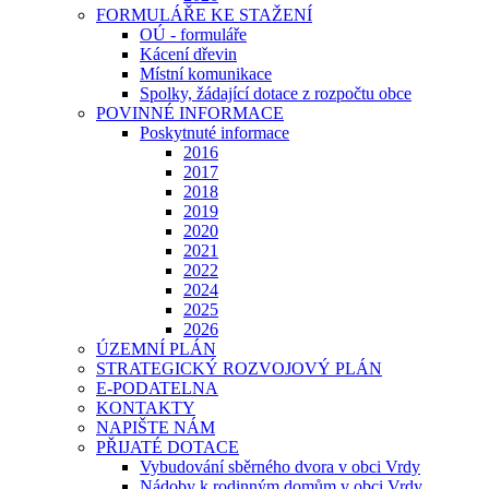
FORMULÁŘE KE STAŽENÍ
OÚ - formuláře
Kácení dřevin
Místní komunikace
Spolky, žádající dotace z rozpočtu obce
POVINNÉ INFORMACE
Poskytnuté informace
2016
2017
2018
2019
2020
2021
2022
2024
2025
2026
ÚZEMNÍ PLÁN
STRATEGICKÝ ROZVOJOVÝ PLÁN
E-PODATELNA
KONTAKTY
NAPIŠTE NÁM
PŘIJATÉ DOTACE
Vybudování sběrného dvora v obci Vrdy
Nádoby k rodinným domům v obci Vrdy