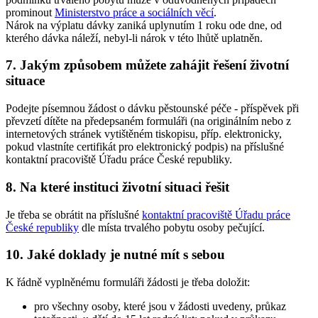
prominout
Ministerstvo práce a sociálních věcí
.
Nárok na výplatu dávky zaniká uplynutím 1 roku ode dne, od
kterého dávka náleží, nebyl-li nárok v této lhůtě uplatněn.
7. Jakým způsobem můžete zahájit řešení životní
situace
Podejte písemnou žádost o dávku pěstounské péče - příspěvek při
převzetí dítěte na předepsaném formuláři (na originálním nebo z
internetových stránek vytištěném tiskopisu, příp. elektronicky,
pokud vlastníte certifikát pro elektronický podpis) na příslušné
kontaktní pracoviště Úřadu práce České republiky.
8. Na které instituci životní situaci řešit
Je třeba se obrátit na příslušné
kontaktní pracoviště Úřadu práce
České republiky
dle místa trvalého pobytu osoby pečující.
10. Jaké doklady je nutné mít s sebou
K řádně vyplněnému formuláři žádosti je třeba doložit:
pro všechny osoby, které jsou v žádosti uvedeny, průkaz