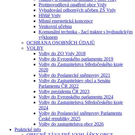
Protipovodňová opatření obce Vrdy
Vybudování odborných učeben ZŠ Vrdy
Hřiště Vrdy
Místní energetická koncepce
Venkovní učebna
Komunální technika - žací traktor s hydraulickým
výklopem
OCHRANA OSOBNÍCH ÚDAJŮ
VOLBY
Volby do ZO Vrdy 2018
Volby do Evropského parlamentu 2019
Volby do Zastupitelstva Středočeského kraje
2020
Volby do Poslanecké sněmovny 2021
Volby do Zastupitelstev obcí a Senátu
Parlamentu ČR 2022
Volby prezidenta ČR 2023
Volby do Evropského parlamentu 2024
Volby do Zastupitelstva Středočeského kraje
2024
Volby do Poslanecké sněmovny Parlamentu
České republiky 2025
Volby do zastupitelstva obce 2026
Praktické info
OBECNĚ ZÁVAZNÉ VYHLÁŠKY OBCE