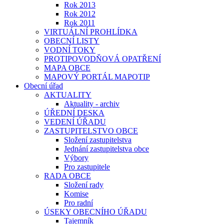
Rok 2013
Rok 2012
Rok 2011
VIRTUÁLNÍ PROHLÍDKA
OBECNÍ LISTY
VODNÍ TOKY
PROTIPOVODŇOVÁ OPATŘENÍ
MAPA OBCE
MAPOVÝ PORTÁL MAPOTIP
Obecní úřad
AKTUALITY
Aktuality - archiv
ÚŘEDNÍ DESKA
VEDENÍ ÚŘADU
ZASTUPITELSTVO OBCE
Složení zastupitelstva
Jednání zastupitelstva obce
Výbory
Pro zastupitele
RADA OBCE
Složení rady
Komise
Pro radní
ÚSEKY OBECNÍHO ÚŘADU
Tajemník