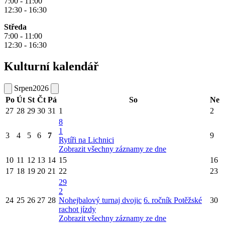
7:00 - 11:00
12:30 - 16:30
Středa
7:00 - 11:00
12:30 - 16:30
Kulturní kalendář
Srpen
2026
Po
Út
St
Čt
Pá
So
Ne
27
28
29
30
31
1
2
8
1
3
4
5
6
7
9
Rytíři na Lichnici
Zobrazit všechny záznamy ze dne
10
11
12
13
14
15
16
17
18
19
20
21
22
23
29
2
24
25
26
27
28
Nohejbalový turnaj dvojic
6. ročník Potěžské
30
rachot jízdy
Zobrazit všechny záznamy ze dne