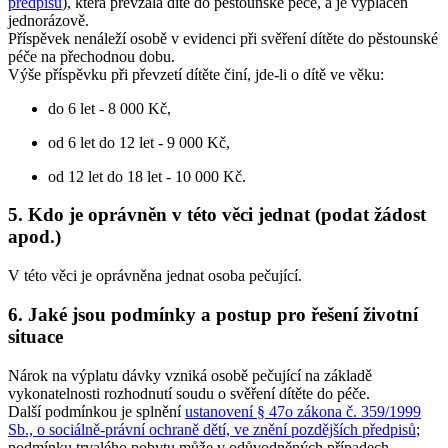
předpisů
), která převzala dítě do pěstounské péče, a je vyplácen
jednorázově.
Příspěvek nenáleží osobě v evidenci při svěření dítěte do pěstounské
péče na přechodnou dobu.
Výše příspěvku při převzetí dítěte činí, jde-li o dítě ve věku:
do 6 let - 8 000 Kč,
od 6 let do 12 let - 9 000 Kč,
od 12 let do 18 let - 10 000 Kč.
5. Kdo je oprávněn v této věci jednat (podat žádost
apod.)
V této věci je oprávněna jednat osoba pečující.
6. Jaké jsou podmínky a postup pro řešení životní
situace
Nárok na výplatu dávky vzniká osobě pečující na základě
vykonatelnosti rozhodnutí soudu o svěření dítěte do péče.
Další podmínkou je splnění
ustanovení § 47o zákona č. 359/1999
Sb., o sociálně-právní ochraně dětí, ve znění pozdějších předpisů
;
podmínku trvalého pobytu může v odůvodněných případech