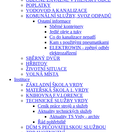
POPLATKY
VODOVOD A KANALIZACE
KOMUNÁLNÍ SLUŽBY, SVOZ ODPADŮ
Ostatní informace
Sběrné kontejnery
Jedlé oleje a tuky
Co do kanalizace nepatří
Kam s použitými pneumatikami
ELEKTROWIN - zpětný odběr
elektrozařízení
SBĚRNÝ DVŮR
HŘBITOV
ŽIVOTNÍ SITUACE
VOLNÁ MÍSTA
Instituce
ZÁKLADNÍ ŠKOLA VRDY
MATEŘSKÁ ŠKOLA 1. VRDY
KNIHOVNA F.V.LORENCE
TECHNICKÉ SLUŽBY VRDY
Ceník práce strojů a služeb
Aktuality technických služeb
Aktuality TS Vrdy - archiv
Řád pohřebiště
DŮM S PEČOVATELSKOU SLUŽBOU