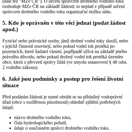
(dále též "MZe ČR"). O určení správcem drobného vodního toku
rozhoduje MZe ČR na základě žádosti; to neplatí v případě určení
správcem drobného vodního toku organizační složku státu.
5. Kdo je oprávněn v této věci jednat (podat žádost
apod.)
Fyzické nebo právnické osoby, jímž drobné vodní toky slouží, nebo
s jejichž činností souvisejí, nebo pokud vodní tok protéká po
pozemcích, které žadatel vlastní, popřípadě užívá na základě jiného
právního důvodu, nebo pokud drobný vodní tok protéká územím
obce, která o převzetí správy žádá (ve smyslu ustanovení § 48 odst.
2 vodního zákona).
6. Jaké jsou podmínky a postup pro řešení životní
situace
Před podáním žádosti je nutné obrátit se na příslušný vodoprávní
úřad (obce s rozšířenou působností) ohledně zjištění potřebných
údajů:
názvu drobného vodního toku,
čísla hydrologického pořadí,
údaje o současném správci drobného vodního toku.