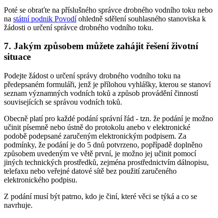
Poté se obraťte na příslušného správce drobného vodního toku nebo
na
státní podnik Povodí
ohledně sdělení souhlasného stanoviska k
žádosti o určení správce drobného vodního toku.
7. Jakým způsobem můžete zahájit řešení životní
situace
Podejte žádost o určení správy drobného vodního toku na
předepsaném formuláři, jenž je přílohou vyhlášky, kterou se stanoví
seznam významných vodních toků a způsob provádění činností
souvisejících se správou vodních toků.
Obecně platí pro každé podání správní řád - tzn. že podání je možno
učinit písemně nebo ústně do protokolu anebo v elektronické
podobě podepsané zaručeným elektronickým podpisem. Za
podmínky, že podání je do 5 dnů potvrzeno, popřípadě doplněno
způsobem uvedeným ve větě první, je možno jej učinit pomocí
jiných technických prostředků, zejména prostřednictvím dálnopisu,
telefaxu nebo veřejné datové sítě bez použití zaručeného
elektronického podpisu.
Z podání musí být patrno, kdo je činí, které věci se týká a co se
navrhuje.