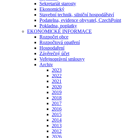
Sekretariát starosty
Ekonomický
Stavební technik, silniční hospodářství
Podatelna, evidence obyvatel, CzechPoint
Pokladna, poplatky
EKONOMICKÉ INFORMACE
Rozpočet obce
Rozpočtová opatření
Hospodaření
Závěrečný účet
Veřejnoprávní smlouvy
Archiv
2023
2022
2021
2020
2019
2018
2017
2016
2015
2014
2013
2012
2026