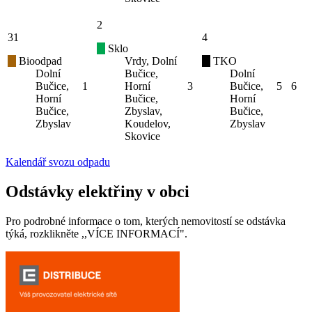
2
31
4
Sklo
Bioodpad
Vrdy, Dolní
TKO
Dolní
Bučice,
Dolní
Bučice,
1
Horní
3
Bučice,
5
6
Horní
Bučice,
Horní
Bučice,
Zbyslav,
Bučice,
Zbyslav
Koudelov,
Zbyslav
Skovice
Kalendář svozu odpadu
Odstávky elektřiny v obci
Pro podrobné informace o tom, kterých nemovitostí se odstávka
týká, rozklikněte ,,VÍCE INFORMACÍ".