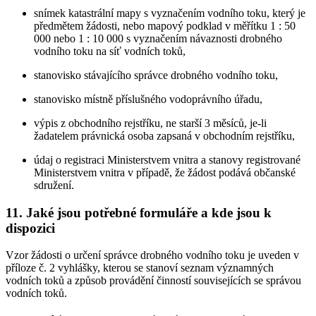
snímek katastrální mapy s vyznačením vodního toku, který je
předmětem žádosti, nebo mapový podklad v měřítku 1 : 50
000 nebo 1 : 10 000 s vyznačením návaznosti drobného
vodního toku na síť vodních toků,
stanovisko stávajícího správce drobného vodního toku,
stanovisko místně příslušného vodoprávního úřadu,
výpis z obchodního rejstříku, ne starší 3 měsíců, je-li
žadatelem právnická osoba zapsaná v obchodním rejstříku,
údaj o registraci Ministerstvem vnitra a stanovy registrované
Ministerstvem vnitra v případě, že žádost podává občanské
sdružení.
11. Jaké jsou potřebné formuláře a kde jsou k
dispozici
Vzor žádosti o určení správce drobného vodního toku je uveden v
příloze č. 2 vyhlášky, kterou se stanoví seznam významných
vodních toků a způsob provádění činností souvisejících se správou
vodních toků.