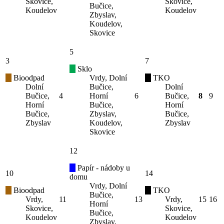
Skovice,
Skovice,
Bučice,
Koudelov
Koudelov
Zbyslav,
Koudelov,
Skovice
5
3
7
Sklo
Bioodpad
Vrdy, Dolní
TKO
Dolní
Bučice,
Dolní
Bučice,
4
Horní
6
Bučice,
8
9
Horní
Bučice,
Horní
Bučice,
Zbyslav,
Bučice,
Zbyslav
Koudelov,
Zbyslav
Skovice
12
Papír - nádoby u
10
14
domu
Vrdy, Dolní
Bioodpad
TKO
Bučice,
Vrdy,
11
13
Vrdy,
15
16
Horní
Skovice,
Skovice,
Bučice,
Koudelov
Koudelov
Zbyslav,