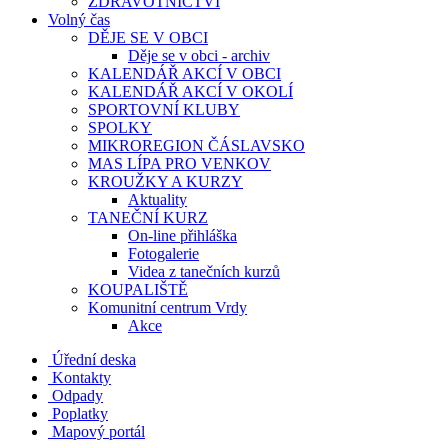
ZDRAVOTNICTVÍ
Volný čas
DĚJE SE V OBCI
Děje se v obci - archiv
KALENDÁŘ AKCÍ V OBCI
KALENDÁŘ AKCÍ V OKOLÍ
SPORTOVNÍ KLUBY
SPOLKY
MIKROREGION ČÁSLAVSKO
MAS LÍPA PRO VENKOV
KROUŽKY A KURZY
Aktuality
TANEČNÍ KURZ
On-line přihláška
Fotogalerie
Videa z tanečních kurzů
KOUPALIŠTĚ
Komunitní centrum Vrdy
Akce
Úřední deska
Kontakty
Odpady
Poplatky
Mapový portál