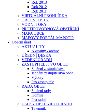
Rok 2013
Rok 2012
Rok 2011
VIRTUÁLNÍ PROHLÍDKA
OBECNÍ LISTY
VODNÍ TOKY
PROTIPOVODŇOVÁ OPATŘENÍ
MAPA OBCE
MAPOVÝ PORTÁL MAPOTIP
Obecní úřad
AKTUALITY
Aktuality - archiv
ÚŘEDNÍ DESKA
VEDENÍ ÚŘADU
ZASTUPITELSTVO OBCE
Složení zastupitelstva
Jednání zastupitelstva obce
Výbory
Pro zastupitele
RADA OBCE
Složení rady
Komise
Pro radní
ÚSEKY OBECNÍHO ÚŘADU
Tajemník