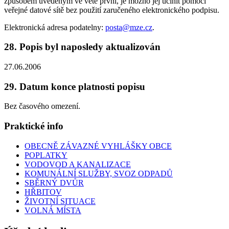
způsobem uvedeným ve větě první, je možno jej učinit pomocí
veřejné datové sítě bez použití zaručeného elektronického podpisu.
Elektronická adresa podatelny:
posta@mze.cz
.
28. Popis byl naposledy aktualizován
27.06.2006
29. Datum konce platnosti popisu
Bez časového omezení.
Praktické info
OBECNĚ ZÁVAZNÉ VYHLÁŠKY OBCE
POPLATKY
VODOVOD A KANALIZACE
KOMUNÁLNÍ SLUŽBY, SVOZ ODPADŮ
SBĚRNÝ DVŮR
HŘBITOV
ŽIVOTNÍ SITUACE
VOLNÁ MÍSTA