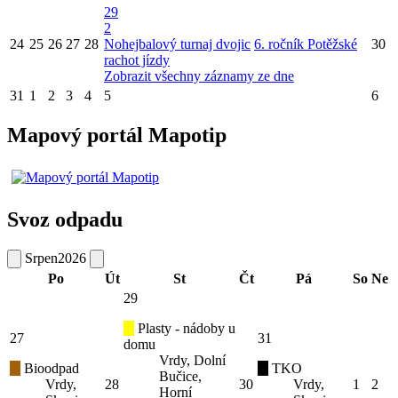
29
2
24
25
26
27
28
Nohejbalový turnaj dvojic
6. ročník Potěžské
30
rachot jízdy
Zobrazit všechny záznamy ze dne
31
1
2
3
4
5
6
Mapový portál Mapotip
Svoz odpadu
Srpen
2026
Po
Út
St
Čt
Pá
So
Ne
29
Plasty - nádoby u
27
31
domu
Vrdy, Dolní
Bioodpad
TKO
Bučice,
Vrdy,
28
30
Vrdy,
1
2
Horní