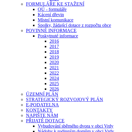
FORMULÁŘE KE STAŽENÍ
OÚ - formuláře
Kácení dřevin
Místní komunikace
Spolky, žádající dotace z rozpočtu obce
POVINNÉ INFORMACE
Poskytnuté informace
2016
2017
2018
2019
2020
2021
2022
2024
2025
2026
ÚZEMNÍ PLÁN
STRATEGICKÝ ROZVOJOVÝ PLÁN
E-PODATELNA
KONTAKTY
NAPIŠTE NÁM
PŘIJATÉ DOTACE
Vybudování sběrného dvora v obci Vrdy
Nádoby k rodinným domům v obci Vrdy