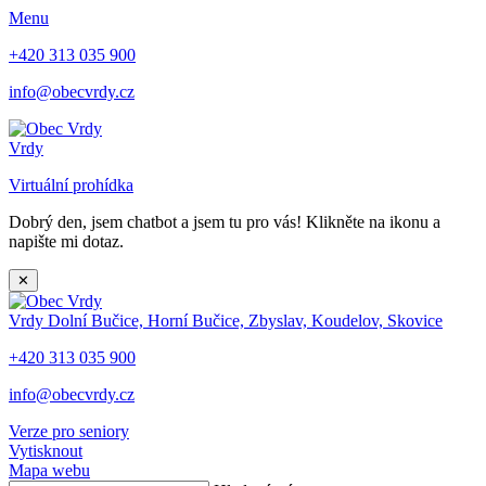
Menu
+420 313 035 900
info@obecvrdy.cz
Vrdy
Virtuální prohídka
Dobrý den, jsem chatbot a jsem tu pro vás! Klikněte na ikonu a
napište mi dotaz.
✕
Vrdy
Dolní Bučice, Horní Bučice, Zbyslav, Koudelov, Skovice
+420 313 035 900
info@obecvrdy.cz
Verze pro seniory
Vytisknout
Mapa webu