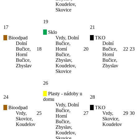
Koudelov,
Skovice
19
17
21
Sklo
Bioodpad
Vrdy, Dolní
TKO
Dolní
Bučice,
Dolní
Bučice,
18
Horní
20
Bučice,
22
23
Horní
Bučice,
Horní
Bučice,
Zbyslav,
Bučice,
Zbyslav
Koudelov,
Zbyslav
Skovice
26
Plasty - nádoby u
24
28
domu
Vrdy, Dolní
Bioodpad
TKO
Bučice,
Vrdy,
25
27
Vrdy,
29
30
Horní
Skovice,
Skovice,
Bučice,
Koudelov
Koudelov
Zbyslav,
Koudelov,
Skovice