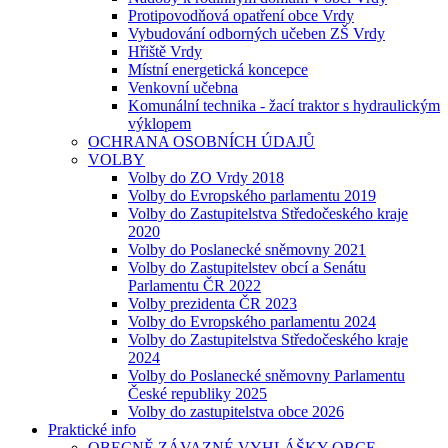
Protipovodňová opatření obce Vrdy
Vybudování odborných učeben ZŠ Vrdy
Hřiště Vrdy
Místní energetická koncepce
Venkovní učebna
Komunální technika - žací traktor s hydraulickým
výklopem
OCHRANA OSOBNÍCH ÚDAJŮ
VOLBY
Volby do ZO Vrdy 2018
Volby do Evropského parlamentu 2019
Volby do Zastupitelstva Středočeského kraje
2020
Volby do Poslanecké sněmovny 2021
Volby do Zastupitelstev obcí a Senátu
Parlamentu ČR 2022
Volby prezidenta ČR 2023
Volby do Evropského parlamentu 2024
Volby do Zastupitelstva Středočeského kraje
2024
Volby do Poslanecké sněmovny Parlamentu
České republiky 2025
Volby do zastupitelstva obce 2026
Praktické info
OBECNĚ ZÁVAZNÉ VYHLÁŠKY OBCE