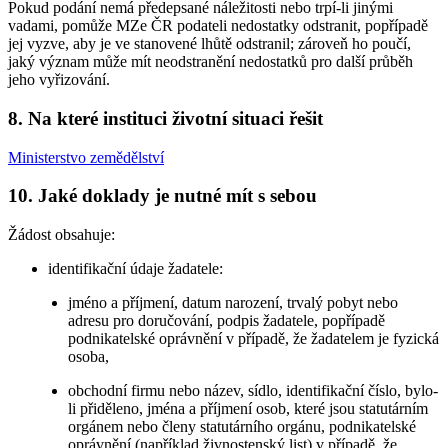
Pokud podání nemá předepsané náležitosti nebo trpí-li jinými
vadami, pomůže MZe ČR podateli nedostatky odstranit, popřípadě
jej vyzve, aby je ve stanovené lhůtě odstranil; zároveň ho poučí,
jaký význam může mít neodstranění nedostatků pro další průběh
jeho vyřizování.
8. Na které instituci životní situaci řešit
Ministerstvo zemědělství
10. Jaké doklady je nutné mít s sebou
Žádost obsahuje:
identifikační údaje žadatele:
jméno a příjmení, datum narození, trvalý pobyt nebo
adresu pro doručování, podpis žadatele, popřípadě
podnikatelské oprávnění v případě, že žadatelem je fyzická
osoba,
obchodní firmu nebo název, sídlo, identifikační číslo, bylo-
li přiděleno, jména a příjmení osob, které jsou statutárním
orgánem nebo členy statutárního orgánu, podnikatelské
oprávnění (například živnostenský list) v případě, že