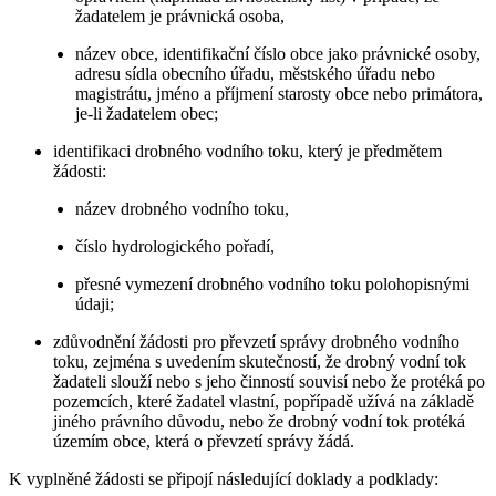
žadatelem je právnická osoba,
název obce, identifikační číslo obce jako právnické osoby,
adresu sídla obecního úřadu, městského úřadu nebo
magistrátu, jméno a příjmení starosty obce nebo primátora,
je-li žadatelem obec;
identifikaci drobného vodního toku, který je předmětem
žádosti:
název drobného vodního toku,
číslo hydrologického pořadí,
přesné vymezení drobného vodního toku polohopisnými
údaji;
zdůvodnění žádosti pro převzetí správy drobného vodního
toku, zejména s uvedením skutečností, že drobný vodní tok
žadateli slouží nebo s jeho činností souvisí nebo že protéká po
pozemcích, které žadatel vlastní, popřípadě užívá na základě
jiného právního důvodu, nebo že drobný vodní tok protéká
územím obce, která o převzetí správy žádá.
K vyplněné žádosti se připojí následující doklady a podklady: