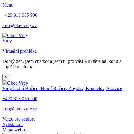
Menu
+420 313 035 900
info@obecvrdy.cz
Vrdy
Virtuální prohídka
Dobrý den, jsem chatbot a jsem tu pro vás! Klikněte na ikonu a
napište mi dotaz.
✕
Vrdy
Dolní Bučice, Horní Bučice, Zbyslav, Koudelov, Skovice
+420 313 035 900
info@obecvrdy.cz
Verze pro seniory
Vytisknout
Mapa webu