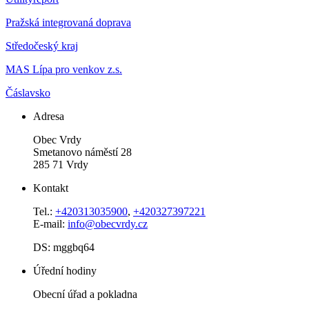
Pražská integrovaná doprava
Středočeský kraj
MAS Lípa pro venkov z.s.
Čáslavsko
Adresa
Obec Vrdy
Smetanovo náměstí 28
285 71 Vrdy
Kontakt
Tel.:
+420313035900
,
+420327397221
E-mail:
info@obecvrdy.cz
DS: mggbq64
Úřední hodiny
Obecní úřad a pokladna