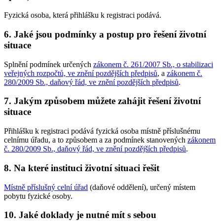
Fyzická osoba, která přihlášku k registraci podává.
6. Jaké jsou podmínky a postup pro řešení životní
situace
Splnění podmínek určených
zákonem č. 261/2007 Sb., o stabilizaci
veřejných rozpočtů, ve znění pozdějších předpisů
, a
zákonem č.
280/2009 Sb., daňový řád, ve znění pozdějších předpisů
.
7. Jakým způsobem můžete zahájit řešení životní
situace
Přihlášku k registraci podává fyzická osoba místně příslušnému
celnímu úřadu, a to způsobem a za podmínek stanovených
zákonem
č. 280/2009 Sb., daňový řád, ve znění pozdějších předpisů
.
8. Na které instituci životní situaci řešit
Místně příslušný celní úřad
(daňové oddělení), určený místem
pobytu fyzické osoby.
10. Jaké doklady je nutné mít s sebou