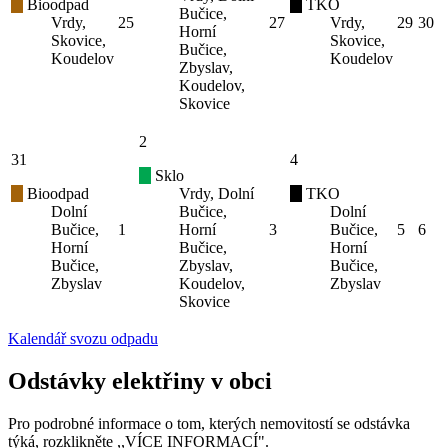
Bioodpad
TKO
Bučice,
Vrdy,
25
27
Vrdy,
29
30
Horní
Skovice,
Skovice,
Bučice,
Koudelov
Koudelov
Zbyslav,
Koudelov,
Skovice
2
31
4
Sklo
Bioodpad
Vrdy, Dolní
TKO
Dolní
Bučice,
Dolní
Bučice,
1
Horní
3
Bučice,
5
6
Horní
Bučice,
Horní
Bučice,
Zbyslav,
Bučice,
Zbyslav
Koudelov,
Zbyslav
Skovice
Kalendář svozu odpadu
Odstávky elektřiny v obci
Pro podrobné informace o tom, kterých nemovitostí se odstávka
týká, rozklikněte ,,VÍCE INFORMACÍ".