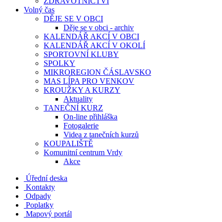
ZDRAVOTNICTVÍ
Volný čas
DĚJE SE V OBCI
Děje se v obci - archiv
KALENDÁŘ AKCÍ V OBCI
KALENDÁŘ AKCÍ V OKOLÍ
SPORTOVNÍ KLUBY
SPOLKY
MIKROREGION ČÁSLAVSKO
MAS LÍPA PRO VENKOV
KROUŽKY A KURZY
Aktuality
TANEČNÍ KURZ
On-line přihláška
Fotogalerie
Videa z tanečních kurzů
KOUPALIŠTĚ
Komunitní centrum Vrdy
Akce
Úřední deska
Kontakty
Odpady
Poplatky
Mapový portál