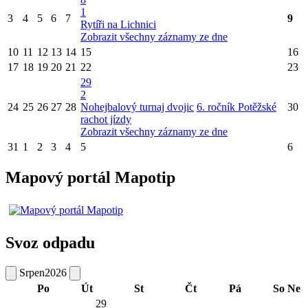
1
3
4
5
6
7
9
Rytíři na Lichnici
Zobrazit všechny záznamy ze dne
10
11
12
13
14
15
16
17
18
19
20
21
22
23
29
2
24
25
26
27
28
Nohejbalový turnaj dvojic
6. ročník Potěžské
30
rachot jízdy
Zobrazit všechny záznamy ze dne
31
1
2
3
4
5
6
Mapový portál Mapotip
Svoz odpadu
Srpen
2026
Po
Út
St
Čt
Pá
So
Ne
29