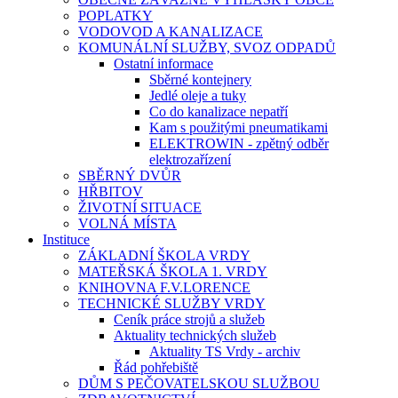
POPLATKY
VODOVOD A KANALIZACE
KOMUNÁLNÍ SLUŽBY, SVOZ ODPADŮ
Ostatní informace
Sběrné kontejnery
Jedlé oleje a tuky
Co do kanalizace nepatří
Kam s použitými pneumatikami
ELEKTROWIN - zpětný odběr
elektrozařízení
SBĚRNÝ DVŮR
HŘBITOV
ŽIVOTNÍ SITUACE
VOLNÁ MÍSTA
Instituce
ZÁKLADNÍ ŠKOLA VRDY
MATEŘSKÁ ŠKOLA 1. VRDY
KNIHOVNA F.V.LORENCE
TECHNICKÉ SLUŽBY VRDY
Ceník práce strojů a služeb
Aktuality technických služeb
Aktuality TS Vrdy - archiv
Řád pohřebiště
DŮM S PEČOVATELSKOU SLUŽBOU