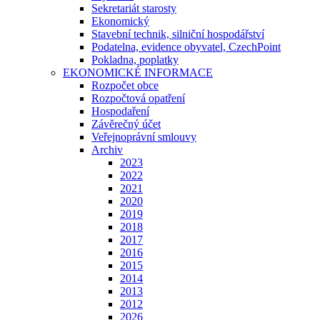
Sekretariát starosty
Ekonomický
Stavební technik, silniční hospodářství
Podatelna, evidence obyvatel, CzechPoint
Pokladna, poplatky
EKONOMICKÉ INFORMACE
Rozpočet obce
Rozpočtová opatření
Hospodaření
Závěrečný účet
Veřejnoprávní smlouvy
Archiv
2023
2022
2021
2020
2019
2018
2017
2016
2015
2014
2013
2012
2026