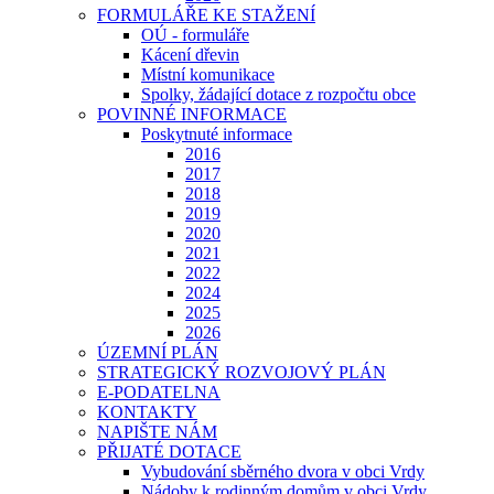
FORMULÁŘE KE STAŽENÍ
OÚ - formuláře
Kácení dřevin
Místní komunikace
Spolky, žádající dotace z rozpočtu obce
POVINNÉ INFORMACE
Poskytnuté informace
2016
2017
2018
2019
2020
2021
2022
2024
2025
2026
ÚZEMNÍ PLÁN
STRATEGICKÝ ROZVOJOVÝ PLÁN
E-PODATELNA
KONTAKTY
NAPIŠTE NÁM
PŘIJATÉ DOTACE
Vybudování sběrného dvora v obci Vrdy
Nádoby k rodinným domům v obci Vrdy