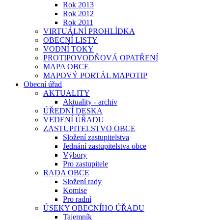
Rok 2013
Rok 2012
Rok 2011
VIRTUÁLNÍ PROHLÍDKA
OBECNÍ LISTY
VODNÍ TOKY
PROTIPOVODŇOVÁ OPATŘENÍ
MAPA OBCE
MAPOVÝ PORTÁL MAPOTIP
Obecní úřad
AKTUALITY
Aktuality - archiv
ÚŘEDNÍ DESKA
VEDENÍ ÚŘADU
ZASTUPITELSTVO OBCE
Složení zastupitelstva
Jednání zastupitelstva obce
Výbory
Pro zastupitele
RADA OBCE
Složení rady
Komise
Pro radní
ÚSEKY OBECNÍHO ÚŘADU
Tajemník