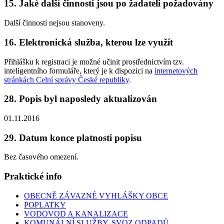
15. Jaké další činnosti jsou po žadateli požadovány
Další činnosti nejsou stanoveny.
16. Elektronická služba, kterou lze využít
Přihlášku k registraci je možné učinit prostřednictvím tzv.
inteligentního formuláře, který je k dispozici na
internetových
stránkách Celní správy České republiky
.
28. Popis byl naposledy aktualizován
01.11.2016
29. Datum konce platnosti popisu
Bez časového omezení.
Praktické info
OBECNĚ ZÁVAZNÉ VYHLÁŠKY OBCE
POPLATKY
VODOVOD A KANALIZACE
KOMUNÁLNÍ SLUŽBY, SVOZ ODPADŮ