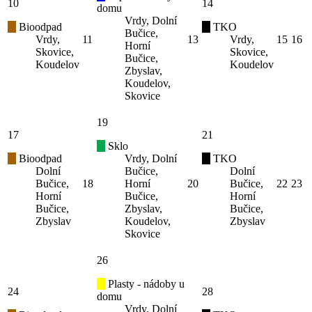
10
14
domu
Vrdy, Dolní
Bioodpad
TKO
Bučice,
Vrdy,
11
13
Vrdy,
15
16
Horní
Skovice,
Skovice,
Bučice,
Koudelov
Koudelov
Zbyslav,
Koudelov,
Skovice
19
17
21
Sklo
Bioodpad
Vrdy, Dolní
TKO
Dolní
Bučice,
Dolní
Bučice,
18
Horní
20
Bučice,
22
23
Horní
Bučice,
Horní
Bučice,
Zbyslav,
Bučice,
Zbyslav
Koudelov,
Zbyslav
Skovice
26
Plasty - nádoby u
24
28
domu
Vrdy, Dolní