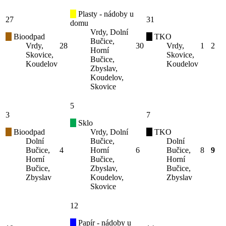
Plasty - nádoby u
27
31
domu
Vrdy, Dolní
Bioodpad
TKO
Bučice,
Vrdy,
28
30
Vrdy,
1
2
Horní
Skovice,
Skovice,
Bučice,
Koudelov
Koudelov
Zbyslav,
Koudelov,
Skovice
5
3
7
Sklo
Bioodpad
Vrdy, Dolní
TKO
Dolní
Bučice,
Dolní
Bučice,
4
Horní
6
Bučice,
8
9
Horní
Bučice,
Horní
Bučice,
Zbyslav,
Bučice,
Zbyslav
Koudelov,
Zbyslav
Skovice
12
Papír - nádoby u