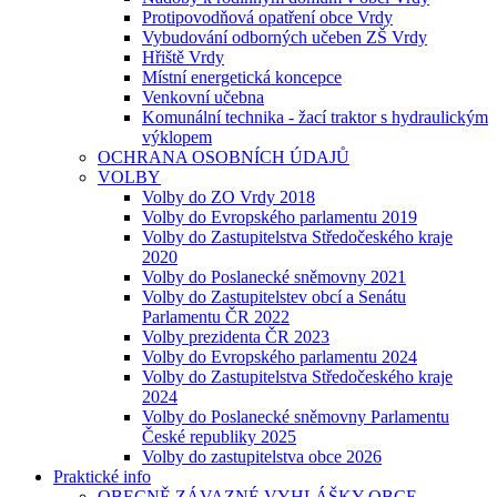
Protipovodňová opatření obce Vrdy
Vybudování odborných učeben ZŠ Vrdy
Hřiště Vrdy
Místní energetická koncepce
Venkovní učebna
Komunální technika - žací traktor s hydraulickým
výklopem
OCHRANA OSOBNÍCH ÚDAJŮ
VOLBY
Volby do ZO Vrdy 2018
Volby do Evropského parlamentu 2019
Volby do Zastupitelstva Středočeského kraje
2020
Volby do Poslanecké sněmovny 2021
Volby do Zastupitelstev obcí a Senátu
Parlamentu ČR 2022
Volby prezidenta ČR 2023
Volby do Evropského parlamentu 2024
Volby do Zastupitelstva Středočeského kraje
2024
Volby do Poslanecké sněmovny Parlamentu
České republiky 2025
Volby do zastupitelstva obce 2026
Praktické info
OBECNĚ ZÁVAZNÉ VYHLÁŠKY OBCE