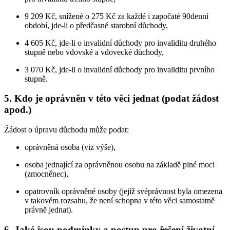
9 209 Kč, snížené o 275 Kč za každé i započaté 90denní
období, jde-li o předčasné starobní důchody,
4 605 Kč, jde-li o invalidní důchody pro invaliditu druhého
stupně nebo vdovské a vdovecké důchody,
3 070 Kč, jde-li o invalidní důchody pro invaliditu prvního
stupně.
5. Kdo je oprávněn v této věci jednat (podat žádost
apod.)
Žádost o úpravu důchodu může podat:
oprávněná osoba (viz výše),
osoba jednající za oprávněnou osobu na základě plné moci
(zmocněnec),
opatrovník oprávněné osoby (jejíž svéprávnost byla omezena
v takovém rozsahu, že není schopna v této věci samostatně
právně jednat).
6. Jaké jsou podmínky a postup pro řešení životní