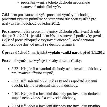
procentní výměra tohoto důchodu nedosahuje
stanovené minimální výše.
Základem pro stanovení výše procentní výměry důchodu je
procentní výměra průměrného starobního důchodu zjištěná pro
účely zvýšení důchodů od ledna 2012.
Pro stanovení výše procentní výměry důchodů přiznávaných ode
dne po 31.12.2011 je základem částka stanovená podle věty první a
zvýšená podle předpisů o zvyšování důchodů, které nabudou
účinnosti ode dne, od něhož se důchod přiznává.
Úprava důchodů
,
na jejichž výplatu vznikl nárok před 1
.
1
.
2012
Procentní výměra se zvyšuje tak, aby dosáhla částky:
8 321 Kč, jde-li o starobní důchody nebo invalidní důchody
pro invaliditu třetího stupně,
8 321 Kč, snížené o 275 Kč za každé i započaté 90denní
období, jde-li o předčasné starobní důchody,
4 161 Kč, jde-li o invalidní důchody pro invaliditu druhého
stupně nebo vdovské a vdovecké důchody,
2 774 Kč, jde-li o invalidní důchody pro invaliditu prvního