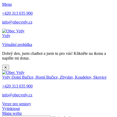
Menu
+420 313 035 900
info@obecvrdy.cz
Vrdy
Virtuální prohídka
Dobrý den, jsem chatbot a jsem tu pro vás! Klikněte na ikonu a
napište mi dotaz.
✕
Vrdy
Dolní Bučice, Horní Bučice, Zbyslav, Koudelov, Skovice
+420 313 035 900
info@obecvrdy.cz
Verze pro seniory
Vytisknout
Mapa webu