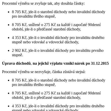
Procentní výměra se zvyšuje tak, aby dosáhla částky:
8 705 Kč, jde-li o starobní důchody nebo invalidní důchody
pro invaliditu třetího stupně,
8 705 Kč, snížené o 275 Kč za každé i započaté 90denní
období, jde-li o předčasné starobní důchody,
4 353 Kč, jde-li o invalidní důchody pro invaliditu druhého
stupně nebo vdovské a vdovecké důchody,
2 902 Kč, jde-li o invalidní důchody pro invaliditu prvního
stupně.
Úprava důchodů
,
na jejichž výplatu vznikl nárok po 31
.
12
.
2015
Procentní výměra se nezvyšuje, částka zůstává stejná:
8 705 Kč, jde-li o starobní důchody nebo invalidní důchody
pro invaliditu třetího stupně,
8 705 Kč, snížené o 275 Kč za každé i započaté 90denní
období, jde-li o předčasné starobní důchody,
4 353 Kč, jde-li o invalidní důchody pro invaliditu druhého
stupně nebo vdovské a vdovecké důchody,