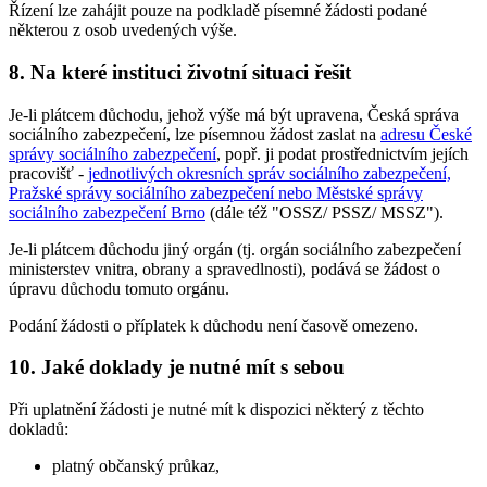
Řízení lze zahájit pouze na podkladě písemné žádosti podané
některou z osob uvedených výše.
8. Na které instituci životní situaci řešit
Je-li plátcem důchodu, jehož výše má být upravena, Česká správa
sociálního zabezpečení, lze písemnou žádost zaslat na
adresu České
správy sociálního zabezpečení
, popř. ji podat prostřednictvím jejích
pracovišť -
jednotlivých okresních správ sociálního zabezpečení,
Pražské správy sociálního zabezpečení nebo Městské správy
sociálního zabezpečení Brno
(dále též "OSSZ/ PSSZ/ MSSZ").
Je-li plátcem důchodu jiný orgán (tj. orgán sociálního zabezpečení
ministerstev vnitra, obrany a spravedlnosti), podává se žádost o
úpravu důchodu tomuto orgánu.
Podání žádosti o příplatek k důchodu není časově omezeno.
10. Jaké doklady je nutné mít s sebou
Při uplatnění žádosti je nutné mít k dispozici některý z těchto
dokladů:
platný občanský průkaz,