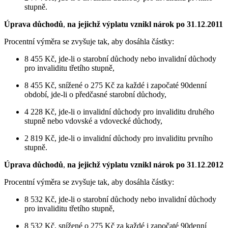
stupně.
Úprava důchodů
,
na jejichž výplatu vznikl nárok po 31
.
12
.
2011
Procentní výměra se zvyšuje tak, aby dosáhla částky:
8 455 Kč, jde-li o starobní důchody nebo invalidní důchody
pro invaliditu třetího stupně,
8 455 Kč, snížené o 275 Kč za každé i započaté 90denní
období, jde-li o předčasné starobní důchody,
4 228 Kč, jde-li o invalidní důchody pro invaliditu druhého
stupně nebo vdovské a vdovecké důchody,
2 819 Kč, jde-li o invalidní důchody pro invaliditu prvního
stupně.
Úprava důchodů
,
na jejichž výplatu vznikl nárok po 31
.
12
.
2012
Procentní výměra se zvyšuje tak, aby dosáhla částky:
8 532 Kč, jde-li o starobní důchody nebo invalidní důchody
pro invaliditu třetího stupně,
8 532 Kč, snížené o 275 Kč za každé i započaté 90denní