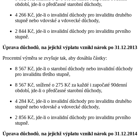
období, jde-li o předčasné starobní důchody,
4 266 Kč, jde-li o invalidní důchody pro invaliditu druhého
stupně nebo vdovské a vdovecké důchody,
2 844 Kč, jde-li o invalidní důchody pro invaliditu prvního
stupně.
Úprava důchodů
,
na jejichž výplatu vznikl nárok po 31
.
12
.
2013
Procentní výměra se zvyšuje tak, aby dosáhla částky:
8 567 Kč, jde-li o starobní důchody nebo invalidní důchody
pro invaliditu třetího stupně,
8 567 Kč, snížené o 275 Kč za každé i započaté 90denní
období, jde-li o předčasné starobní důchody,
4 284 Kč, jde-li o invalidní důchody pro invaliditu druhého
stupně nebo vdovské a vdovecké důchody,
2 856 Kč, jde-li o invalidní důchody pro invaliditu prvního
stupně.
Úprava důchodů
,
na jejichž výplatu vznikl nárok po 31
.
12
.
2014