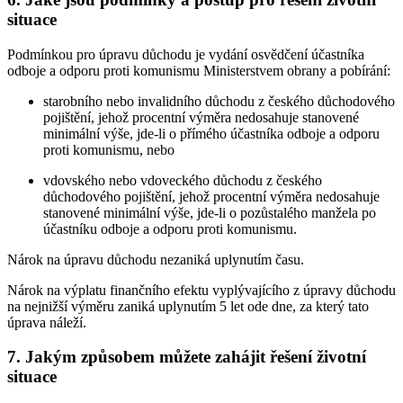
situace
Podmínkou pro úpravu důchodu je vydání osvědčení účastníka
odboje a odporu proti komunismu Ministerstvem obrany a pobírání:
starobního nebo invalidního důchodu z českého důchodového
pojištění, jehož procentní výměra nedosahuje stanovené
minimální výše, jde-li o přímého účastníka odboje a odporu
proti komunismu, nebo
vdovského nebo vdoveckého důchodu z českého
důchodového pojištění, jehož procentní výměra nedosahuje
stanovené minimální výše, jde-li o pozůstalého manžela po
účastníku odboje a odporu proti komunismu.
Nárok na úpravu důchodu nezaniká uplynutím času.
Nárok na výplatu finančního efektu vyplývajícího z úpravy důchodu
na nejnižší výměru zaniká uplynutím 5 let ode dne, za který tato
úprava náleží.
7. Jakým způsobem můžete zahájit řešení životní
situace