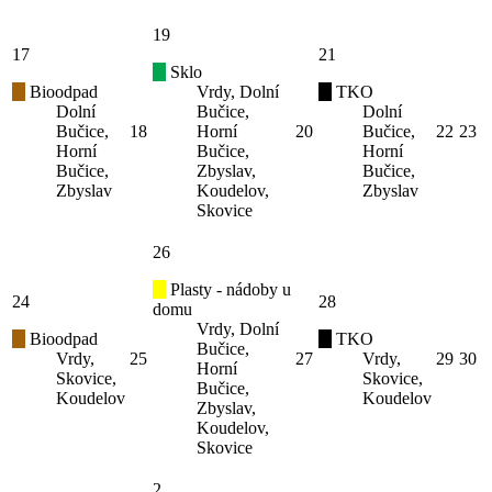
19
17
21
Sklo
Bioodpad
Vrdy, Dolní
TKO
Dolní
Bučice,
Dolní
Bučice,
18
Horní
20
Bučice,
22
23
Horní
Bučice,
Horní
Bučice,
Zbyslav,
Bučice,
Zbyslav
Koudelov,
Zbyslav
Skovice
26
Plasty - nádoby u
24
28
domu
Vrdy, Dolní
Bioodpad
TKO
Bučice,
Vrdy,
25
27
Vrdy,
29
30
Horní
Skovice,
Skovice,
Bučice,
Koudelov
Koudelov
Zbyslav,
Koudelov,
Skovice
2