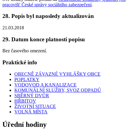
pracovišť České správy sociálního zabezpečení
.
28. Popis byl naposledy aktualizován
21.03.2018
29. Datum konce platnosti popisu
Bez časového omezení.
Praktické info
OBECNĚ ZÁVAZNÉ VYHLÁŠKY OBCE
POPLATKY
VODOVOD A KANALIZACE
KOMUNÁLNÍ SLUŽBY, SVOZ ODPADŮ
SBĚRNÝ DVŮR
HŘBITOV
ŽIVOTNÍ SITUACE
VOLNÁ MÍSTA
Úřední hodiny