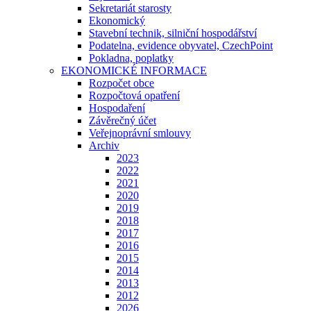
Sekretariát starosty
Ekonomický
Stavební technik, silniční hospodářství
Podatelna, evidence obyvatel, CzechPoint
Pokladna, poplatky
EKONOMICKÉ INFORMACE
Rozpočet obce
Rozpočtová opatření
Hospodaření
Závěrečný účet
Veřejnoprávní smlouvy
Archiv
2023
2022
2021
2020
2019
2018
2017
2016
2015
2014
2013
2012
2026