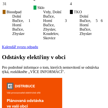
31
4
Sklo
Bioodpad
Vrdy, Dolní
TKO
Dolní
Bučice,
Dolní
Bučice,
1
Horní
3
Bučice,
5
6
Horní
Bučice,
Horní
Bučice,
Zbyslav,
Bučice,
Zbyslav
Koudelov,
Zbyslav
Skovice
Kalendář svozu odpadu
Odstávky elektřiny v obci
Pro podrobné informace o tom, kterých nemovitostí se odstávka
týká, rozklikněte ,,VÍCE INFORMACÍ".