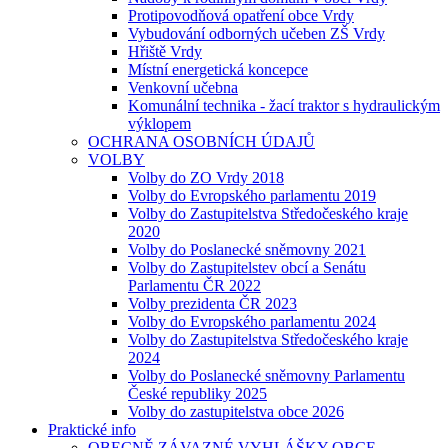
Protipovodňová opatření obce Vrdy
Vybudování odborných učeben ZŠ Vrdy
Hřiště Vrdy
Místní energetická koncepce
Venkovní učebna
Komunální technika - žací traktor s hydraulickým
výklopem
OCHRANA OSOBNÍCH ÚDAJŮ
VOLBY
Volby do ZO Vrdy 2018
Volby do Evropského parlamentu 2019
Volby do Zastupitelstva Středočeského kraje
2020
Volby do Poslanecké sněmovny 2021
Volby do Zastupitelstev obcí a Senátu
Parlamentu ČR 2022
Volby prezidenta ČR 2023
Volby do Evropského parlamentu 2024
Volby do Zastupitelstva Středočeského kraje
2024
Volby do Poslanecké sněmovny Parlamentu
České republiky 2025
Volby do zastupitelstva obce 2026
Praktické info
OBECNĚ ZÁVAZNÉ VYHLÁŠKY OBCE