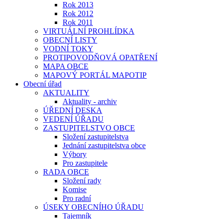
Rok 2013
Rok 2012
Rok 2011
VIRTUÁLNÍ PROHLÍDKA
OBECNÍ LISTY
VODNÍ TOKY
PROTIPOVODŇOVÁ OPATŘENÍ
MAPA OBCE
MAPOVÝ PORTÁL MAPOTIP
Obecní úřad
AKTUALITY
Aktuality - archiv
ÚŘEDNÍ DESKA
VEDENÍ ÚŘADU
ZASTUPITELSTVO OBCE
Složení zastupitelstva
Jednání zastupitelstva obce
Výbory
Pro zastupitele
RADA OBCE
Složení rady
Komise
Pro radní
ÚSEKY OBECNÍHO ÚŘADU
Tajemník