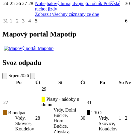
24
25
26
27
28
Nohejbalový turnaj dvojic
6. ročník Potěžské
30
rachot jízdy
Zobrazit všechny záznamy ze dne
31
1
2
3
4
5
6
Mapový portál Mapotip
Svoz odpadu
Srpen
2026
Po
Út
St
Čt
Pá
So
Ne
29
Plasty - nádoby u
27
31
domu
Vrdy, Dolní
Bioodpad
TKO
Bučice,
Vrdy,
28
30
Vrdy,
1
2
Horní
Skovice,
Skovice,
Bučice,
Koudelov
Koudelov
Zbyslav,