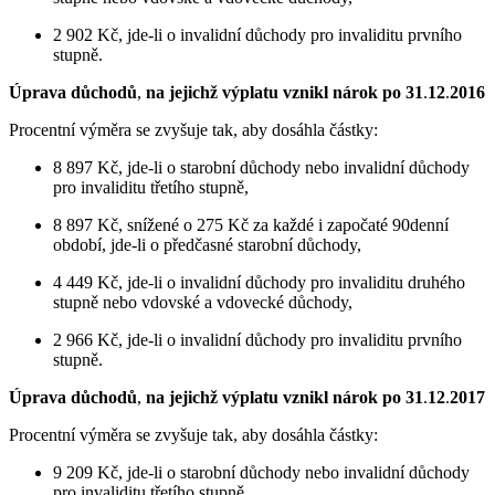
2 902 Kč, jde-li o invalidní důchody pro invaliditu prvního
stupně.
Úprava důchodů
,
na jejichž výplatu vznikl nárok po 31
.
12
.
2016
Procentní výměra se zvyšuje tak, aby dosáhla částky:
8 897 Kč, jde-li o starobní důchody nebo invalidní důchody
pro invaliditu třetího stupně,
8 897 Kč, snížené o 275 Kč za každé i započaté 90denní
období, jde-li o předčasné starobní důchody,
4 449 Kč, jde-li o invalidní důchody pro invaliditu druhého
stupně nebo vdovské a vdovecké důchody,
2 966 Kč, jde-li o invalidní důchody pro invaliditu prvního
stupně.
Úprava důchodů
,
na jejichž výplatu vznikl nárok po 31
.
12
.
2017
Procentní výměra se zvyšuje tak, aby dosáhla částky:
9 209 Kč, jde-li o starobní důchody nebo invalidní důchody
pro invaliditu třetího stupně,