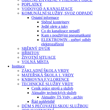
POPLATKY
VODOVOD A KANALIZACE
KOMUNÁLNÍ SLUŽBY, SVOZ ODPADŮ
Ostatní informace
Sběrné kontejnery
Jedlé oleje a tuky
Co do kanalizace nepatří
Kam s použitými pneumatikami
ELEKTROWIN - zpětný odběr
elektrozařízení
SBĚRNÝ DVŮR
HŘBITOV
ŽIVOTNÍ SITUACE
VOLNÁ MÍSTA
Instituce
ZÁKLADNÍ ŠKOLA VRDY
MATEŘSKÁ ŠKOLA 1. VRDY
KNIHOVNA F.V.LORENCE
TECHNICKÉ SLUŽBY VRDY
Ceník práce strojů a služeb
Aktuality technických služeb
Aktuality TS Vrdy - archiv
Řád pohřebiště
DŮM S PEČOVATELSKOU SLUŽBOU