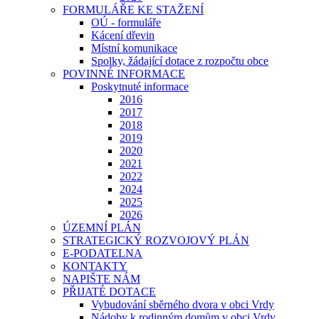
FORMULÁŘE KE STAŽENÍ
OÚ - formuláře
Kácení dřevin
Místní komunikace
Spolky, žádající dotace z rozpočtu obce
POVINNÉ INFORMACE
Poskytnuté informace
2016
2017
2018
2019
2020
2021
2022
2024
2025
2026
ÚZEMNÍ PLÁN
STRATEGICKÝ ROZVOJOVÝ PLÁN
E-PODATELNA
KONTAKTY
NAPIŠTE NÁM
PŘIJATÉ DOTACE
Vybudování sběrného dvora v obci Vrdy
Nádoby k rodinným domům v obci Vrdy