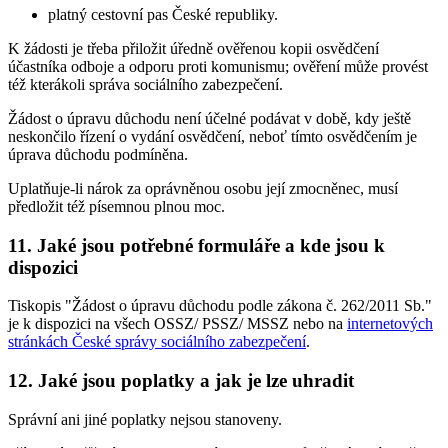
platný cestovní pas České republiky.
K žádosti je třeba přiložit úředně ověřenou kopii osvědčení
účastníka odboje a odporu proti komunismu; ověření může provést
též kterákoli správa sociálního zabezpečení.
Žádost o úpravu důchodu není účelné podávat v době, kdy ještě
neskončilo řízení o vydání osvědčení, neboť tímto osvědčením je
úprava důchodu podmíněna.
Uplatňuje-li nárok za oprávněnou osobu její zmocněnec, musí
předložit též písemnou plnou moc.
11. Jaké jsou potřebné formuláře a kde jsou k
dispozici
Tiskopis "Žádost o úpravu důchodu podle zákona č. 262/2011 Sb."
je k dispozici na všech OSSZ/ PSSZ/ MSSZ nebo na
internetových
stránkách České správy sociálního zabezpečení
.
12. Jaké jsou poplatky a jak je lze uhradit
Správní ani jiné poplatky nejsou stanoveny.