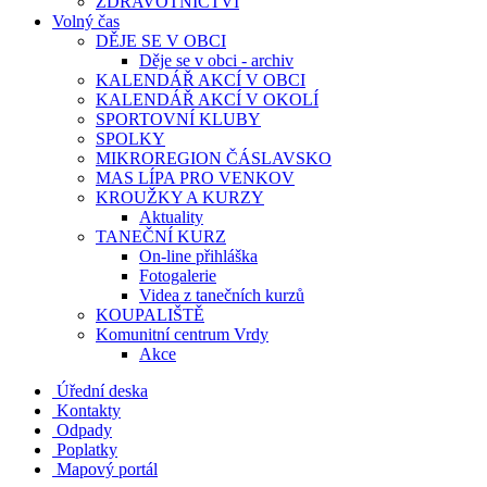
ZDRAVOTNICTVÍ
Volný čas
DĚJE SE V OBCI
Děje se v obci - archiv
KALENDÁŘ AKCÍ V OBCI
KALENDÁŘ AKCÍ V OKOLÍ
SPORTOVNÍ KLUBY
SPOLKY
MIKROREGION ČÁSLAVSKO
MAS LÍPA PRO VENKOV
KROUŽKY A KURZY
Aktuality
TANEČNÍ KURZ
On-line přihláška
Fotogalerie
Videa z tanečních kurzů
KOUPALIŠTĚ
Komunitní centrum Vrdy
Akce
Úřední deska
Kontakty
Odpady
Poplatky
Mapový portál