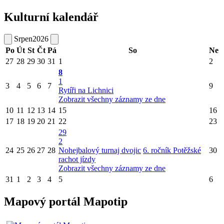
Kulturní kalendář
Srpen
2026
Po
Út
St
Čt
Pá
So
Ne
27
28
29
30
31
1
2
8
1
3
4
5
6
7
9
Rytíři na Lichnici
Zobrazit všechny záznamy ze dne
10
11
12
13
14
15
16
17
18
19
20
21
22
23
29
2
24
25
26
27
28
Nohejbalový turnaj dvojic
6. ročník Potěžské
30
rachot jízdy
Zobrazit všechny záznamy ze dne
31
1
2
3
4
5
6
Mapový portál Mapotip