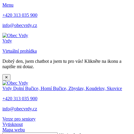
Menu
+420 313 035 900
info@obecvrdy.cz
Vrdy
Virtuální prohídka
Dobrý den, jsem chatbot a jsem tu pro vás! Klikněte na ikonu a
napište mi dotaz.
✕
Vrdy
Dolní Bučice, Horní Bučice, Zbyslav, Koudelov, Skovice
+420 313 035 900
info@obecvrdy.cz
Verze pro seniory
Vytisknout
Mapa webu