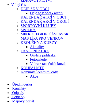
ZDRAVOTNICTVÍ
Volný čas
DĚJE SE V OBCI
Děje se v obci - archiv
KALENDÁŘ AKCÍ V OBCI
KALENDÁŘ AKCÍ V OKOLÍ
SPORTOVNÍ KLUBY
SPOLKY
MIKROREGION ČÁSLAVSKO
MAS LÍPA PRO VENKOV
KROUŽKY A KURZY
Aktuality
TANEČNÍ KURZ
On-line přihláška
Fotogalerie
Videa z tanečních kurzů
KOUPALIŠTĚ
Komunitní centrum Vrdy
Akce
Úřední deska
Kontakty
Odpady
Poplatky
Mapový portál