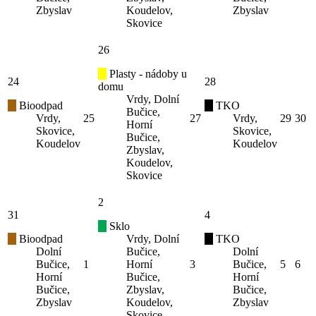
Zbyslav
Koudelov,
Zbyslav
Skovice
26
Plasty - nádoby u
24
28
domu
Vrdy, Dolní
Bioodpad
TKO
Bučice,
Vrdy,
25
27
Vrdy,
29
30
Horní
Skovice,
Skovice,
Bučice,
Koudelov
Koudelov
Zbyslav,
Koudelov,
Skovice
2
31
4
Sklo
Bioodpad
Vrdy, Dolní
TKO
Dolní
Bučice,
Dolní
Bučice,
1
Horní
3
Bučice,
5
6
Horní
Bučice,
Horní
Bučice,
Zbyslav,
Bučice,
Zbyslav
Koudelov,
Zbyslav
Skovice