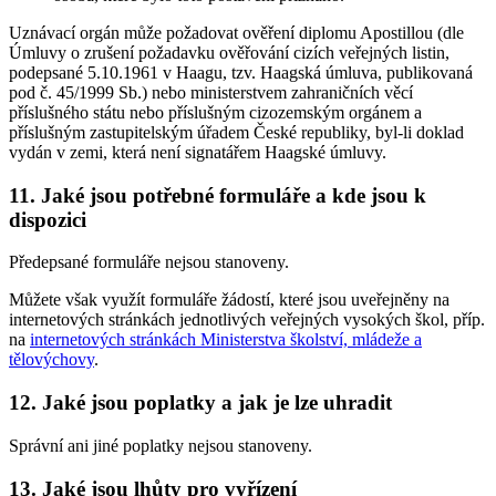
Uznávací orgán může požadovat ověření diplomu Apostillou (dle
Úmluvy o zrušení požadavku ověřování cizích veřejných listin,
podepsané 5.10.1961 v Haagu, tzv. Haagská úmluva, publikovaná
pod č. 45/1999 Sb.) nebo ministerstvem zahraničních věcí
příslušného státu nebo příslušným cizozemským orgánem a
příslušným zastupitelským úřadem České republiky, byl-li doklad
vydán v zemi, která není signatářem Haagské úmluvy.
11. Jaké jsou potřebné formuláře a kde jsou k
dispozici
Předepsané formuláře nejsou stanoveny.
Můžete však využít formuláře žádostí, které jsou uveřejněny na
internetových stránkách jednotlivých veřejných vysokých škol, příp.
na
internetových stránkách Ministerstva školství, mládeže a
tělovýchovy
.
12. Jaké jsou poplatky a jak je lze uhradit
Správní ani jiné poplatky nejsou stanoveny.
13. Jaké jsou lhůty pro vyřízení