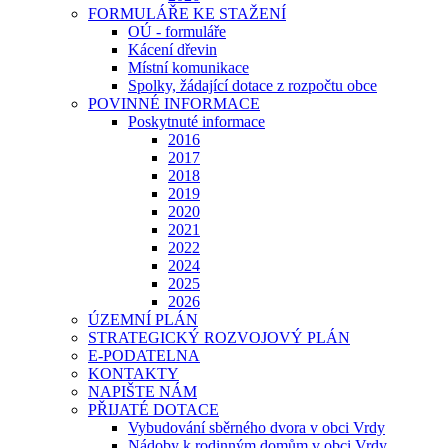
FORMULÁŘE KE STAŽENÍ
OÚ - formuláře
Kácení dřevin
Místní komunikace
Spolky, žádající dotace z rozpočtu obce
POVINNÉ INFORMACE
Poskytnuté informace
2016
2017
2018
2019
2020
2021
2022
2024
2025
2026
ÚZEMNÍ PLÁN
STRATEGICKÝ ROZVOJOVÝ PLÁN
E-PODATELNA
KONTAKTY
NAPIŠTE NÁM
PŘIJATÉ DOTACE
Vybudování sběrného dvora v obci Vrdy
Nádoby k rodinným domům v obci Vrdy