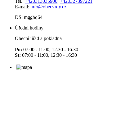
Tel.:
+420313035900
,
+420327397221
E-mail:
info@obecvrdy.cz
DS: mggbq64
Úřední hodiny
Obecní úřad a pokladna
Po:
07:00 - 11:00, 12:30 - 16:30
St:
07:00 - 11:00, 12:30 - 16:30