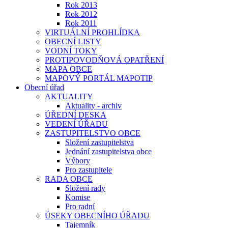
Rok 2013
Rok 2012
Rok 2011
VIRTUÁLNÍ PROHLÍDKA
OBECNÍ LISTY
VODNÍ TOKY
PROTIPOVODŇOVÁ OPATŘENÍ
MAPA OBCE
MAPOVÝ PORTÁL MAPOTIP
Obecní úřad
AKTUALITY
Aktuality - archiv
ÚŘEDNÍ DESKA
VEDENÍ ÚŘADU
ZASTUPITELSTVO OBCE
Složení zastupitelstva
Jednání zastupitelstva obce
Výbory
Pro zastupitele
RADA OBCE
Složení rady
Komise
Pro radní
ÚSEKY OBECNÍHO ÚŘADU
Tajemník