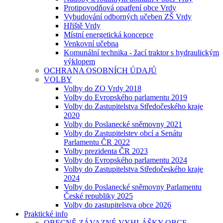
Protipovodňová opatření obce Vrdy
Vybudování odborných učeben ZŠ Vrdy
Hřiště Vrdy
Místní energetická koncepce
Venkovní učebna
Komunální technika - žací traktor s hydraulickým
výklopem
OCHRANA OSOBNÍCH ÚDAJŮ
VOLBY
Volby do ZO Vrdy 2018
Volby do Evropského parlamentu 2019
Volby do Zastupitelstva Středočeského kraje
2020
Volby do Poslanecké sněmovny 2021
Volby do Zastupitelstev obcí a Senátu
Parlamentu ČR 2022
Volby prezidenta ČR 2023
Volby do Evropského parlamentu 2024
Volby do Zastupitelstva Středočeského kraje
2024
Volby do Poslanecké sněmovny Parlamentu
České republiky 2025
Volby do zastupitelstva obce 2026
Praktické info
OBECNĚ ZÁVAZNÉ VYHLÁŠKY OBCE