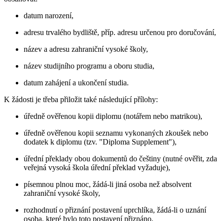
datum narození,
adresu trvalého bydliště, příp. adresu určenou pro doručování,
název a adresu zahraniční vysoké školy,
název studijního programu a oboru studia,
datum zahájení a ukončení studia.
K žádosti je třeba přiložit také následující přílohy:
úředně ověřenou kopii diplomu (notářem nebo matrikou),
úředně ověřenou kopii seznamu vykonaných zkoušek nebo
dodatek k diplomu (tzv. "Diploma Supplement"),
úřední překlady obou dokumentů do češtiny (nutné ověřit, zda
veřejná vysoká škola úřední překlad vyžaduje),
písemnou plnou moc, žádá-li jiná osoba než absolvent
zahraniční vysoké školy,
rozhodnutí o přiznání postavení uprchlíka, žádá-li o uznání
osoba, které bylo toto postavení přiznáno.