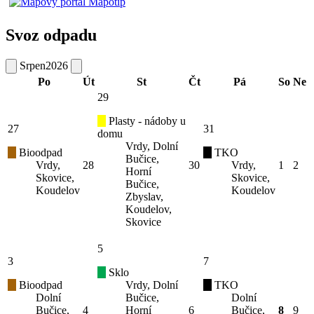
Svoz odpadu
Srpen
2026
Po
Út
St
Čt
Pá
So
Ne
29
Plasty - nádoby u
27
31
domu
Vrdy, Dolní
Bioodpad
TKO
Bučice,
Vrdy,
28
30
Vrdy,
1
2
Horní
Skovice,
Skovice,
Bučice,
Koudelov
Koudelov
Zbyslav,
Koudelov,
Skovice
5
3
7
Sklo
Bioodpad
Vrdy, Dolní
TKO
Dolní
Bučice,
Dolní
Bučice,
4
Horní
6
Bučice,
8
9