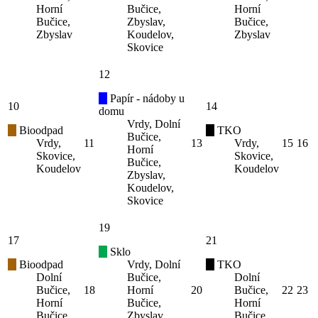
Horní
Bučice,
Horní
Bučice,
Zbyslav,
Bučice,
Zbyslav
Koudelov,
Zbyslav
Skovice
12
Papír - nádoby u
10
14
domu
Vrdy, Dolní
Bioodpad
TKO
Bučice,
Vrdy,
11
13
Vrdy,
15
16
Horní
Skovice,
Skovice,
Bučice,
Koudelov
Koudelov
Zbyslav,
Koudelov,
Skovice
19
17
21
Sklo
Bioodpad
Vrdy, Dolní
TKO
Dolní
Bučice,
Dolní
Bučice,
18
Horní
20
Bučice,
22
23
Horní
Bučice,
Horní
Bučice,
Zbyslav,
Bučice,