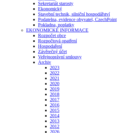
Sekretariát starosty
Ekonomický
Stavební technik, silniční hospodářství
Podatelna, evidence obyvatel, CzechPoint
Pokladna, poplatky
EKONOMICKÉ INFORMACE
Rozpočet obce
Rozpočtová opatření
Hospodaření
Závěrečný účet
Veřejnoprávní smlouvy
Archiv
2023
2022
2021
2020
2019
2018
2017
2016
2015
2014
2013
2012
2026