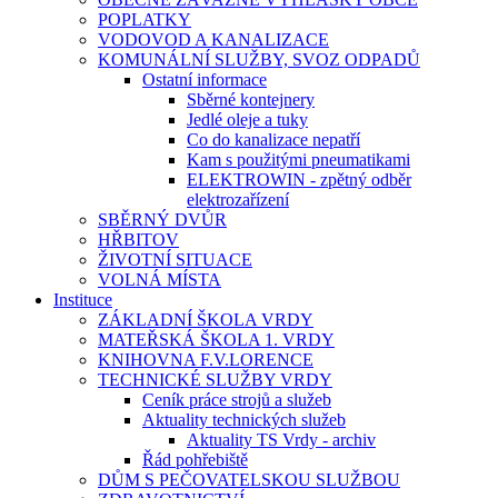
POPLATKY
VODOVOD A KANALIZACE
KOMUNÁLNÍ SLUŽBY, SVOZ ODPADŮ
Ostatní informace
Sběrné kontejnery
Jedlé oleje a tuky
Co do kanalizace nepatří
Kam s použitými pneumatikami
ELEKTROWIN - zpětný odběr
elektrozařízení
SBĚRNÝ DVŮR
HŘBITOV
ŽIVOTNÍ SITUACE
VOLNÁ MÍSTA
Instituce
ZÁKLADNÍ ŠKOLA VRDY
MATEŘSKÁ ŠKOLA 1. VRDY
KNIHOVNA F.V.LORENCE
TECHNICKÉ SLUŽBY VRDY
Ceník práce strojů a služeb
Aktuality technických služeb
Aktuality TS Vrdy - archiv
Řád pohřebiště
DŮM S PEČOVATELSKOU SLUŽBOU