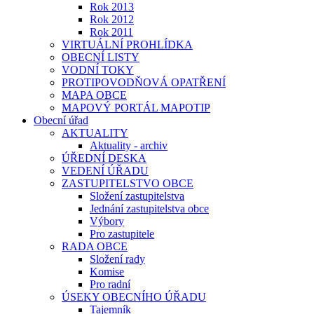
Rok 2013
Rok 2012
Rok 2011
VIRTUÁLNÍ PROHLÍDKA
OBECNÍ LISTY
VODNÍ TOKY
PROTIPOVODŇOVÁ OPATŘENÍ
MAPA OBCE
MAPOVÝ PORTÁL MAPOTIP
Obecní úřad
AKTUALITY
Aktuality - archiv
ÚŘEDNÍ DESKA
VEDENÍ ÚŘADU
ZASTUPITELSTVO OBCE
Složení zastupitelstva
Jednání zastupitelstva obce
Výbory
Pro zastupitele
RADA OBCE
Složení rady
Komise
Pro radní
ÚSEKY OBECNÍHO ÚŘADU
Tajemník