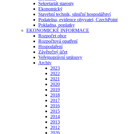
Sekretariát starosty
Ekonomický
Stavební technik, silniční hospodářství
Podatelna, evidence obyvatel, CzechPoint
Pokladna, poplatky
EKONOMICKÉ INFORMACE
Rozpočet obce
Rozpočtová opatření
Hospodaření
Závěrečný účet
Veřejnoprávní smlouvy
Archiv
2023
2022
2021
2020
2019
2018
2017
2016
2015
2014
2013
2012
2026