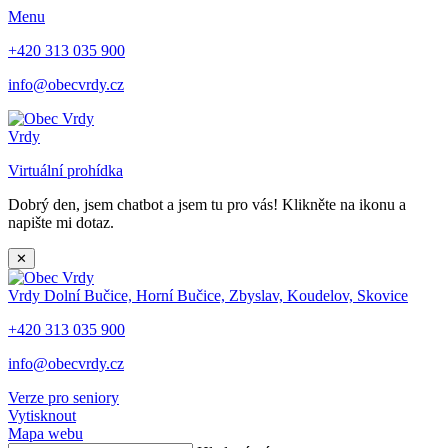
Menu
+420 313 035 900
info@obecvrdy.cz
Vrdy
Virtuální prohídka
Dobrý den, jsem chatbot a jsem tu pro vás! Klikněte na ikonu a
napište mi dotaz.
✕
Vrdy
Dolní Bučice, Horní Bučice, Zbyslav, Koudelov, Skovice
+420 313 035 900
info@obecvrdy.cz
Verze pro seniory
Vytisknout
Mapa webu