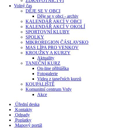
ZDRAVOTNICTVÍ
Volný čas
DĚJE SE V OBCI
Děje se v obci - archiv
KALENDÁŘ AKCÍ V OBCI
KALENDÁŘ AKCÍ V OKOLÍ
SPORTOVNÍ KLUBY
SPOLKY
MIKROREGION ČÁSLAVSKO
MAS LÍPA PRO VENKOV
KROUŽKY A KURZY
Aktuality
TANEČNÍ KURZ
On-line přihláška
Fotogalerie
Videa z tanečních kurzů
KOUPALIŠTĚ
Komunitní centrum Vrdy
Akce
Úřední deska
Kontakty
Odpady
Poplatky
Mapový portál