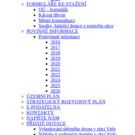
FORMULÁŘE KE STAŽENÍ
OÚ - formuláře
Kácení dřevin
Místní komunikace
Spolky, žádající dotace z rozpočtu obce
POVINNÉ INFORMACE
Poskytnuté informace
2016
2017
2018
2019
2020
2021
2022
2024
2025
2026
ÚZEMNÍ PLÁN
STRATEGICKÝ ROZVOJOVÝ PLÁN
E-PODATELNA
KONTAKTY
NAPIŠTE NÁM
PŘIJATÉ DOTACE
Vybudování sběrného dvora v obci Vrdy
Nádoby k rodinným domům v obci Vrdy