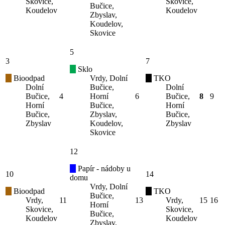
Skovice,
Skovice,
Bučice,
Koudelov
Koudelov
Zbyslav,
Koudelov,
Skovice
5
3
7
Sklo
Bioodpad
Vrdy, Dolní
TKO
Dolní
Bučice,
Dolní
Bučice,
4
Horní
6
Bučice,
8
9
Horní
Bučice,
Horní
Bučice,
Zbyslav,
Bučice,
Zbyslav
Koudelov,
Zbyslav
Skovice
12
Papír - nádoby u
10
14
domu
Vrdy, Dolní
Bioodpad
TKO
Bučice,
Vrdy,
11
13
Vrdy,
15
16
Horní
Skovice,
Skovice,
Bučice,
Koudelov
Koudelov
Zbyslav,