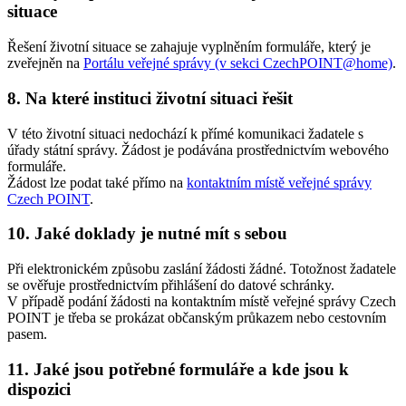
situace
Řešení životní situace se zahajuje vyplněním formuláře, který je
zveřejněn na
Portálu veřejné správy (v sekci CzechPOINT@home)
.
8. Na které instituci životní situaci řešit
V této životní situaci nedochází k přímé komunikaci žadatele s
úřady státní správy. Žádost je podávána prostřednictvím webového
formuláře.
Žádost lze podat také přímo na
kontaktním místě veřejné správy
Czech POINT
.
10. Jaké doklady je nutné mít s sebou
Při elektronickém způsobu zaslání žádosti žádné. Totožnost žadatele
se ověřuje prostřednictvím přihlášení do datové schránky.
V případě podání žádosti na kontaktním místě veřejné správy Czech
POINT je třeba se prokázat občanským průkazem nebo cestovním
pasem.
11. Jaké jsou potřebné formuláře a kde jsou k
dispozici