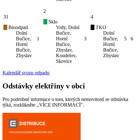
2
31
4
Sklo
Bioodpad
Vrdy, Dolní
TKO
Dolní
Bučice,
Dolní
Bučice,
1
Horní
3
Bučice,
5
6
Horní
Bučice,
Horní
Bučice,
Zbyslav,
Bučice,
Zbyslav
Koudelov,
Zbyslav
Skovice
Kalendář svozu odpadu
Odstávky elektřiny v obci
Pro podrobné informace o tom, kterých nemovitostí se odstávka
týká, rozklikněte ,,VÍCE INFORMACÍ".