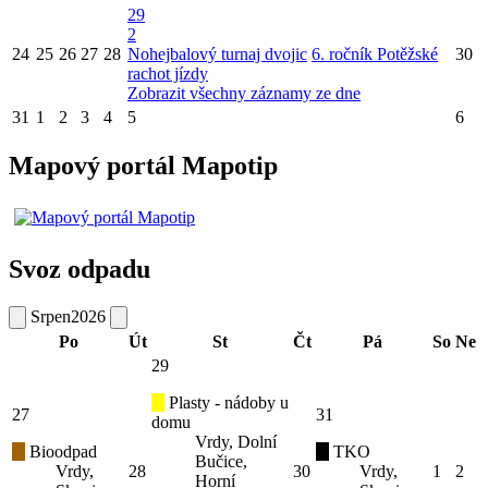
29
2
24
25
26
27
28
Nohejbalový turnaj dvojic
6. ročník Potěžské
30
rachot jízdy
Zobrazit všechny záznamy ze dne
31
1
2
3
4
5
6
Mapový portál Mapotip
Svoz odpadu
Srpen
2026
Po
Út
St
Čt
Pá
So
Ne
29
Plasty - nádoby u
27
31
domu
Vrdy, Dolní
Bioodpad
TKO
Bučice,
Vrdy,
28
30
Vrdy,
1
2
Horní