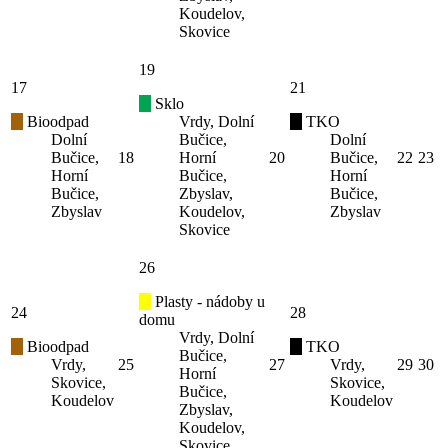
Koudelov,
Skovice
19
17
21
Sklo
Bioodpad
Vrdy, Dolní
TKO
Dolní
Bučice,
Dolní
Bučice,
18
Horní
20
Bučice,
22
23
Horní
Bučice,
Horní
Bučice,
Zbyslav,
Bučice,
Zbyslav
Koudelov,
Zbyslav
Skovice
26
Plasty - nádoby u
24
28
domu
Vrdy, Dolní
Bioodpad
TKO
Bučice,
Vrdy,
25
27
Vrdy,
29
30
Horní
Skovice,
Skovice,
Bučice,
Koudelov
Koudelov
Zbyslav,
Koudelov,
Skovice