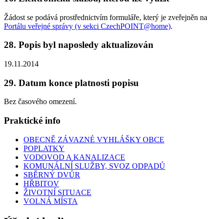
Žádost se podává prostřednictvím formuláře, který je zveřejněn na
Portálu veřejné správy (v sekci CzechPOINT@home)
.
28. Popis byl naposledy aktualizován
19.11.2014
29. Datum konce platnosti popisu
Bez časového omezení.
Praktické info
OBECNĚ ZÁVAZNÉ VYHLÁŠKY OBCE
POPLATKY
VODOVOD A KANALIZACE
KOMUNÁLNÍ SLUŽBY, SVOZ ODPADŮ
SBĚRNÝ DVŮR
HŘBITOV
ŽIVOTNÍ SITUACE
VOLNÁ MÍSTA