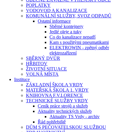
POPLATKY
VODOVOD A KANALIZACE
KOMUNÁLNÍ SLUŽBY, SVOZ ODPADŮ
Ostatní informace
Sběrné kontejnery
Jedlé oleje a tuky
Co do kanalizace nepatří
Kam s použitými pneumatikami
ELEKTROWIN - zpětný odběr
elektrozařízení
SBĚRNÝ DVŮR
HŘBITOV
ŽIVOTNÍ SITUACE
VOLNÁ MÍSTA
Instituce
ZÁKLADNÍ ŠKOLA VRDY
MATEŘSKÁ ŠKOLA 1. VRDY
KNIHOVNA F.V.LORENCE
TECHNICKÉ SLUŽBY VRDY
Ceník práce strojů a služeb
Aktuality technických služeb
Aktuality TS Vrdy - archiv
Řád pohřebiště
DŮM S PEČOVATELSKOU SLUŽBOU