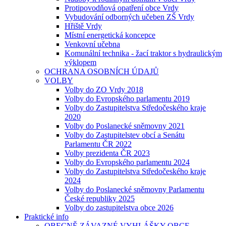
Protipovodňová opatření obce Vrdy
Vybudování odborných učeben ZŠ Vrdy
Hřiště Vrdy
Místní energetická koncepce
Venkovní učebna
Komunální technika - žací traktor s hydraulickým
výklopem
OCHRANA OSOBNÍCH ÚDAJŮ
VOLBY
Volby do ZO Vrdy 2018
Volby do Evropského parlamentu 2019
Volby do Zastupitelstva Středočeského kraje
2020
Volby do Poslanecké sněmovny 2021
Volby do Zastupitelstev obcí a Senátu
Parlamentu ČR 2022
Volby prezidenta ČR 2023
Volby do Evropského parlamentu 2024
Volby do Zastupitelstva Středočeského kraje
2024
Volby do Poslanecké sněmovny Parlamentu
České republiky 2025
Volby do zastupitelstva obce 2026
Praktické info
OBECNĚ ZÁVAZNÉ VYHLÁŠKY OBCE