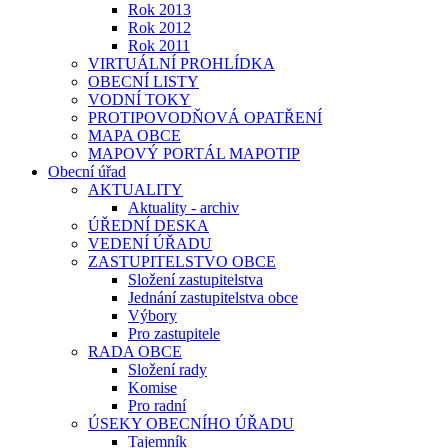
Rok 2013
Rok 2012
Rok 2011
VIRTUÁLNÍ PROHLÍDKA
OBECNÍ LISTY
VODNÍ TOKY
PROTIPOVODŇOVÁ OPATŘENÍ
MAPA OBCE
MAPOVÝ PORTÁL MAPOTIP
Obecní úřad
AKTUALITY
Aktuality - archiv
ÚŘEDNÍ DESKA
VEDENÍ ÚŘADU
ZASTUPITELSTVO OBCE
Složení zastupitelstva
Jednání zastupitelstva obce
Výbory
Pro zastupitele
RADA OBCE
Složení rady
Komise
Pro radní
ÚSEKY OBECNÍHO ÚŘADU
Tajemník