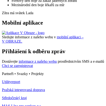
Světový den boje za zákaz jaderných zbraní
Mezinárodní den boje lékařů za mír
Zítra má svátek
Lada
Mobilní aplikace
Sledujte informace z našeho webu v
mobilní aplikaci –
V OBRAZE.
Přihlášení k odběru zpráv
Dostávejte
informace z našeho webu
prostřednictvím SMS a e-mailů
Chci se zaregistrovat
Partneři • Svazky • Projekty
Utilityreport
Pražská integrovaná doprava
Středočeský kraj
MAS Lípa pro venkov z.s.