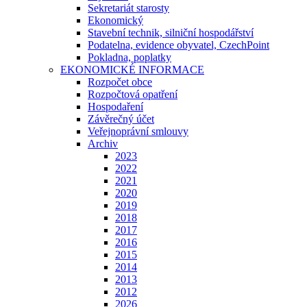
Sekretariát starosty
Ekonomický
Stavební technik, silniční hospodářství
Podatelna, evidence obyvatel, CzechPoint
Pokladna, poplatky
EKONOMICKÉ INFORMACE
Rozpočet obce
Rozpočtová opatření
Hospodaření
Závěrečný účet
Veřejnoprávní smlouvy
Archiv
2023
2022
2021
2020
2019
2018
2017
2016
2015
2014
2013
2012
2026