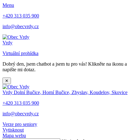
Menu
+420 313 035 900
info@obecvrdy.cz
Vrdy
Virtuální prohídka
Dobrý den, jsem chatbot a jsem tu pro vás! Klikněte na ikonu a
napište mi dotaz.
✕
Vrdy
Dolní Bučice, Horní Bučice, Zbyslav, Koudelov, Skovice
+420 313 035 900
info@obecvrdy.cz
Verze pro seniory
Vytisknout
Mapa webu