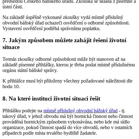
předsedou Českého báňského úřadu. Zkouška se skládá z písemné a
ústní části.
Na základě úspěšně vykonané zkoušky vydá místně příslušný
obvodní báňský úřad uchazeči osvědčení o odborné způsobilosti.
Vystavení osvědčení podléhá správnímu poplatku.
7. Jakým způsobem můžete zahájit řešení životní
situace
Termín zkoušky odborné způsobilosti může být stanoven až na
základě písemné přihlášky, kterou je třeba podat místně příslušnému
orgánu státní báňské správy.
K přihlášce musí být přiloženy všechny požadované náležitosti dle
bodu 10.
8. Na které instituci životní situaci řešit
Přihlášku podejte na
místně příslušný obvodní báňský úřad
- tj.
takový úřad, v jehož obvodu má být hornická činnost nebo činnost
prováděná hornickým způsobem vykonávána, nebo kde má sídlo
organizace, pokud činnost spadá do více obvodů, nebo v ostatních
případech podle místa trvalého bydliště žadatele.