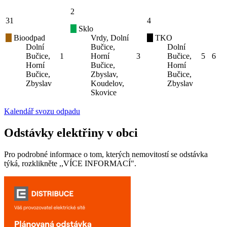
2
31
4
Sklo
Bioodpad
Vrdy, Dolní
TKO
Dolní
Bučice,
Dolní
Bučice,
1
Horní
3
Bučice,
5
6
Horní
Bučice,
Horní
Bučice,
Zbyslav,
Bučice,
Zbyslav
Koudelov,
Zbyslav
Skovice
Kalendář svozu odpadu
Odstávky elektřiny v obci
Pro podrobné informace o tom, kterých nemovitostí se odstávka
týká, rozklikněte ,,VÍCE INFORMACÍ".