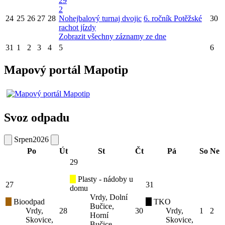
29
2
24
25
26
27
28
Nohejbalový turnaj dvojic
6. ročník Potěžské
30
rachot jízdy
Zobrazit všechny záznamy ze dne
31
1
2
3
4
5
6
Mapový portál Mapotip
Svoz odpadu
Srpen
2026
Po
Út
St
Čt
Pá
So
Ne
29
Plasty - nádoby u
27
31
domu
Vrdy, Dolní
Bioodpad
TKO
Bučice,
Vrdy,
28
30
Vrdy,
1
2
Horní
Skovice,
Skovice,
Bučice,