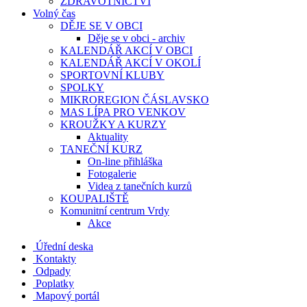
ZDRAVOTNICTVÍ
Volný čas
DĚJE SE V OBCI
Děje se v obci - archiv
KALENDÁŘ AKCÍ V OBCI
KALENDÁŘ AKCÍ V OKOLÍ
SPORTOVNÍ KLUBY
SPOLKY
MIKROREGION ČÁSLAVSKO
MAS LÍPA PRO VENKOV
KROUŽKY A KURZY
Aktuality
TANEČNÍ KURZ
On-line přihláška
Fotogalerie
Videa z tanečních kurzů
KOUPALIŠTĚ
Komunitní centrum Vrdy
Akce
Úřední deska
Kontakty
Odpady
Poplatky
Mapový portál