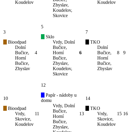
Koudelov
Koudelov
Zbyslav,
Koudelov,
Skovice
5
3
7
Sklo
Bioodpad
Vrdy, Dolní
TKO
Dolní
Bučice,
Dolní
Bučice,
4
Horní
6
Bučice,
8
9
Horní
Bučice,
Horní
Bučice,
Zbyslav,
Bučice,
Zbyslav
Koudelov,
Zbyslav
Skovice
12
Papír - nádoby u
10
14
domu
Vrdy, Dolní
Bioodpad
TKO
Bučice,
Vrdy,
11
13
Vrdy,
15
16
Horní
Skovice,
Skovice,
Bučice,
Koudelov
Koudelov
Zbyslav,