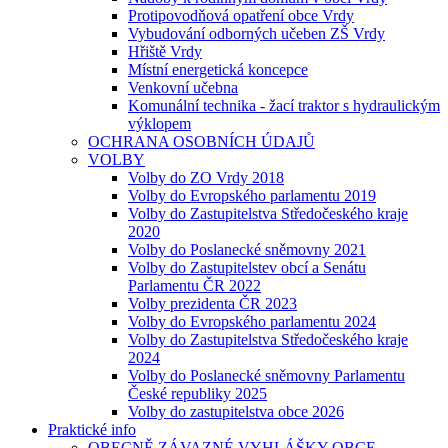
Protipovodňová opatření obce Vrdy
Vybudování odborných učeben ZŠ Vrdy
Hřiště Vrdy
Místní energetická koncepce
Venkovní učebna
Komunální technika - žací traktor s hydraulickým
výklopem
OCHRANA OSOBNÍCH ÚDAJŮ
VOLBY
Volby do ZO Vrdy 2018
Volby do Evropského parlamentu 2019
Volby do Zastupitelstva Středočeského kraje
2020
Volby do Poslanecké sněmovny 2021
Volby do Zastupitelstev obcí a Senátu
Parlamentu ČR 2022
Volby prezidenta ČR 2023
Volby do Evropského parlamentu 2024
Volby do Zastupitelstva Středočeského kraje
2024
Volby do Poslanecké sněmovny Parlamentu
České republiky 2025
Volby do zastupitelstva obce 2026
Praktické info
OBECNĚ ZÁVAZNÉ VYHLÁŠKY OBCE