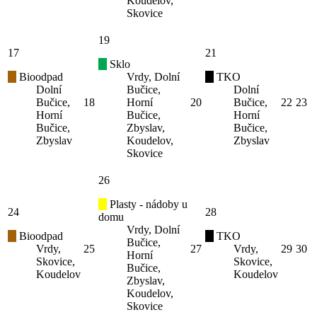
Koudelov,
Skovice
19
17
21
Sklo
Bioodpad
Vrdy, Dolní
TKO
Dolní
Bučice,
Dolní
Bučice,
18
Horní
20
Bučice,
22
23
Horní
Bučice,
Horní
Bučice,
Zbyslav,
Bučice,
Zbyslav
Koudelov,
Zbyslav
Skovice
26
Plasty - nádoby u
24
28
domu
Vrdy, Dolní
Bioodpad
TKO
Bučice,
Vrdy,
25
27
Vrdy,
29
30
Horní
Skovice,
Skovice,
Bučice,
Koudelov
Koudelov
Zbyslav,
Koudelov,
Skovice