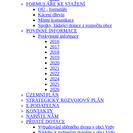
FORMULÁŘE KE STAŽENÍ
OÚ - formuláře
Kácení dřevin
Místní komunikace
Spolky, žádající dotace z rozpočtu obce
POVINNÉ INFORMACE
Poskytnuté informace
2016
2017
2018
2019
2020
2021
2022
2024
2025
2026
ÚZEMNÍ PLÁN
STRATEGICKÝ ROZVOJOVÝ PLÁN
E-PODATELNA
KONTAKTY
NAPIŠTE NÁM
PŘIJATÉ DOTACE
Vybudování sběrného dvora v obci Vrdy
Nádoby k rodinným domům v obci Vrdy