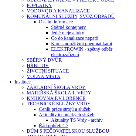
POPLATKY
VODOVOD A KANALIZACE
KOMUNÁLNÍ SLUŽBY, SVOZ ODPADŮ
Ostatní informace
Sběrné kontejnery
Jedlé oleje a tuky
Co do kanalizace nepatří
Kam s použitými pneumatikami
ELEKTROWIN - zpětný odběr
elektrozařízení
SBĚRNÝ DVŮR
HŘBITOV
ŽIVOTNÍ SITUACE
VOLNÁ MÍSTA
Instituce
ZÁKLADNÍ ŠKOLA VRDY
MATEŘSKÁ ŠKOLA 1. VRDY
KNIHOVNA F.V.LORENCE
TECHNICKÉ SLUŽBY VRDY
Ceník práce strojů a služeb
Aktuality technických služeb
Aktuality TS Vrdy - archiv
Řád pohřebiště
DŮM S PEČOVATELSKOU SLUŽBOU