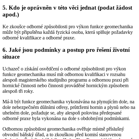
5. Kdo je oprávněn v této věci jednat (podat žádost
apod.)
Ke zkoušce odborné způsobilosti pro výkon funkce geomechanika
může být připuštěna každá fyzická osoba, která splňuje požadavky
odborné kvalifikace a odborné praxe.
6. Jaké jsou podmínky a postup pro řešení životní
situace
Uchazeč o získání osvědčení o odborné způsobilosti pro výkon
funkce geomechanika musí mít odbornou kvalifikaci v rozsahu
alespoň magisterského studijního programu a odbornou praxi při
hornické činnosti nebo činnosti prováděné hornickým způsobem
alespoň tři roky.
Má-li být funkce geomechanika vykonávána na plynujícím dole, na
dole nebezpečném důlními otřesy, průtržemi hornin a plynů nebo na
uhelném dole, požaduje se, aby alespoň polovina předepsané
odborné praxe byla vykonána na dole s obdobnými podmínkami.
Odbornou způsobilost geomechanika ověřuje místně příslušný
obvodní báňský úřad, a to zkouškou před komisí stanovenou