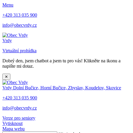
Menu
+420 313 035 900
info@obecvrdy.cz
Vrdy
Virtuální prohídka
Dobrý den, jsem chatbot a jsem tu pro vás! Klikněte na ikonu a
napište mi dotaz.
✕
Vrdy
Dolní Bučice, Horní Bučice, Zbyslav, Koudelov, Skovice
+420 313 035 900
info@obecvrdy.cz
Verze pro seniory
Vytisknout
Mapa webu