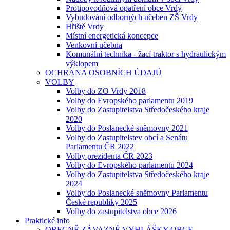
Protipovodňová opatření obce Vrdy
Vybudování odborných učeben ZŠ Vrdy
Hřiště Vrdy
Místní energetická koncepce
Venkovní učebna
Komunální technika - žací traktor s hydraulickým
výklopem
OCHRANA OSOBNÍCH ÚDAJŮ
VOLBY
Volby do ZO Vrdy 2018
Volby do Evropského parlamentu 2019
Volby do Zastupitelstva Středočeského kraje
2020
Volby do Poslanecké sněmovny 2021
Volby do Zastupitelstev obcí a Senátu
Parlamentu ČR 2022
Volby prezidenta ČR 2023
Volby do Evropského parlamentu 2024
Volby do Zastupitelstva Středočeského kraje
2024
Volby do Poslanecké sněmovny Parlamentu
České republiky 2025
Volby do zastupitelstva obce 2026
Praktické info
OBECNĚ ZÁVAZNÉ VYHLÁŠKY OBCE