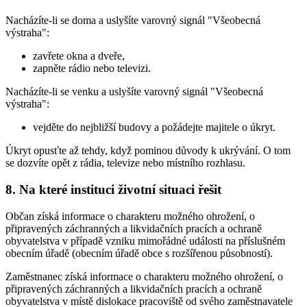
Nacházíte-li se doma a uslyšíte varovný signál "Všeobecná
výstraha":
zavřete okna a dveře,
zapněte rádio nebo televizi.
Nacházíte-li se venku a uslyšíte varovný signál "Všeobecná
výstraha":
vejděte do nejbližší budovy a požádejte majitele o úkryt.
Úkryt opusťte až tehdy, když pominou důvody k ukrývání. O tom
se dozvíte opět z rádia, televize nebo místního rozhlasu.
8. Na které instituci životní situaci řešit
Občan získá informace o charakteru možného ohrožení, o
připravených záchranných a likvidačních pracích a ochraně
obyvatelstva v případě vzniku mimořádné události na příslušném
obecním úřadě (obecním úřadě obce s rozšířenou působností).
Zaměstnanec získá informace o charakteru možného ohrožení, o
připravených záchranných a likvidačních pracích a ochraně
obyvatelstva v místě dislokace pracoviště od svého zaměstnavatele