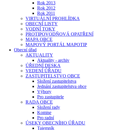
Rok 2013
Rok 2012
Rok 2011
VIRTUÁLNÍ PROHLÍDKA
OBECNÍ LISTY
VODNÍ TOKY
PROTIPOVODŇOVÁ OPATŘENÍ
MAPA OBCE
MAPOVÝ PORTÁL MAPOTIP
Obecní úřad
AKTUALITY
Aktuality - archiv
ÚŘEDNÍ DESKA
VEDENÍ ÚŘADU
ZASTUPITELSTVO OBCE
Složení zastupitelstva
Jednání zastupitelstva obce
Výbory
Pro zastupitele
RADA OBCE
Složení rady
Komise
Pro radní
ÚSEKY OBECNÍHO ÚŘADU
Tajemník