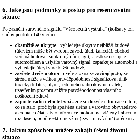
6. Jaké jsou podmínky a postup pro řešení životní
situace
Po zaznění varovného signálu "Všeobecná výstraha" (kolísavý tón
sirény po dobu 140 vteřin):
okamžitě se ukryjte
- vyhledejte úkryt v nejbližší budově
(úkrytem může být výrobní závod, úřad, kancelář, obchod,
veřejná budova i soukromý dům, byt), - jestliže cestujete
automobilem a uslyšíte varovný signál, zaparkujte automobil a
vyhledejte úkryt v nejbližší budově,
zavřete dveře a okna
- dveře a okna se zavírají proto, že
siréna může s velkou pravděpodobností signalizovat únik
toxických látek, plynů, jedů nebo radioaktivních látek;
uzavřením prostoru snížíte pravděpodobnost vlastního
poškození zdraví,
zapněte rádio nebo televizi
- zde se dozvíte informace o tom,
co se stalo, proč byla spuštěna siréna a varováno obyvatelstvo
a co máte dělat, - tyto informace mohou být sděleny i obecním
rozhlasem, popř. elektronickými (tzv. "mluvícími") sirénami.
7. Jakým způsobem můžete zahájit řešení životní
situace