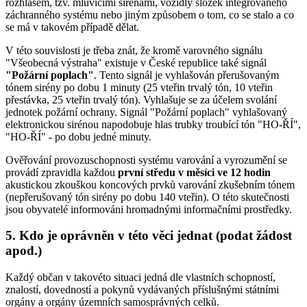
rozhlasem, tzv. mluvícími sirénami, vozidly složek integrovaného
záchranného systému nebo jiným způsobem o tom, co se stalo a co
se má v takovém případě dělat.
V této souvislosti je třeba znát, že kromě varovného signálu
"Všeobecná výstraha" existuje v České republice také signál
"Požární poplach"
. Tento signál je vyhlašován přerušovaným
tónem sirény po dobu 1 minuty (25 vteřin trvalý tón, 10 vteřin
přestávka, 25 vteřin trvalý tón). Vyhlašuje se za účelem svolání
jednotek požární ochrany. Signál "Požární poplach" vyhlašovaný
elektronickou sirénou napodobuje hlas trubky troubící tón "HO-ŘÍ",
"HO-ŘÍ" - po dobu jedné minuty.
Ověřování provozuschopnosti systému varování a vyrozumění se
provádí zpravidla každou
první středu v měsíci ve 12 hodin
akustickou zkouškou koncových prvků varování zkušebním tónem
(nepřerušovaný tón sirény po dobu 140 vteřin). O této skutečnosti
jsou obyvatelé informováni hromadnými informačními prostředky.
5. Kdo je oprávněn v této věci jednat (podat žádost
apod.)
Každý občan v takovéto situaci jedná dle vlastních schopností,
znalostí, dovedností a pokynů vydávaných příslušnými státními
orgány a orgány územních samosprávných celků.