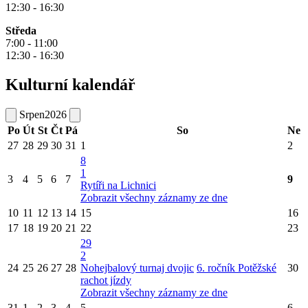
12:30 - 16:30
Středa
7:00 - 11:00
12:30 - 16:30
Kulturní kalendář
Srpen
2026
Po
Út
St
Čt
Pá
So
Ne
27
28
29
30
31
1
2
8
1
3
4
5
6
7
9
Rytíři na Lichnici
Zobrazit všechny záznamy ze dne
10
11
12
13
14
15
16
17
18
19
20
21
22
23
29
2
24
25
26
27
28
Nohejbalový turnaj dvojic
6. ročník Potěžské
30
rachot jízdy
Zobrazit všechny záznamy ze dne
31
1
2
3
4
5
6