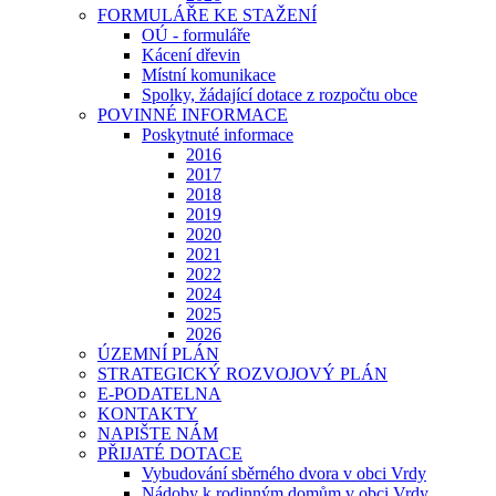
FORMULÁŘE KE STAŽENÍ
OÚ - formuláře
Kácení dřevin
Místní komunikace
Spolky, žádající dotace z rozpočtu obce
POVINNÉ INFORMACE
Poskytnuté informace
2016
2017
2018
2019
2020
2021
2022
2024
2025
2026
ÚZEMNÍ PLÁN
STRATEGICKÝ ROZVOJOVÝ PLÁN
E-PODATELNA
KONTAKTY
NAPIŠTE NÁM
PŘIJATÉ DOTACE
Vybudování sběrného dvora v obci Vrdy
Nádoby k rodinným domům v obci Vrdy