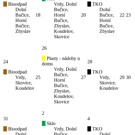
Bioodpad
Vrdy, Dolní
TKO
Dolní
Bučice,
Dolní
Bučice,
18
Horní
20
Bučice,
22
23
Horní
Bučice,
Horní
Bučice,
Zbyslav,
Bučice,
Zbyslav
Koudelov,
Zbyslav
Skovice
26
Plasty - nádoby u
24
28
domu
Vrdy, Dolní
Bioodpad
TKO
Bučice,
Vrdy,
25
27
Vrdy,
29
30
Horní
Skovice,
Skovice,
Bučice,
Koudelov
Koudelov
Zbyslav,
Koudelov,
Skovice
2
31
4
Sklo
Bioodpad
Vrdy, Dolní
TKO
Dolní
Bučice,
Dolní