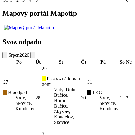
Mapový portál Mapotip
Svoz odpadu
Srpen
2026
Po
Út
St
Čt
Pá
So
Ne
29
Plasty - nádoby u
27
31
domu
Vrdy, Dolní
Bioodpad
TKO
Bučice,
Vrdy,
28
30
Vrdy,
1
2
Horní
Skovice,
Skovice,
Bučice,
Koudelov
Koudelov
Zbyslav,
Koudelov,
Skovice
5