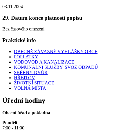
03.11.2004
29. Datum konce platnosti popisu
Bez časového omezení.
Praktické info
OBECNĚ ZÁVAZNÉ VYHLÁŠKY OBCE
POPLATKY
VODOVOD A KANALIZACE
KOMUNÁLNÍ SLUŽBY, SVOZ ODPADŮ
SBĚRNÝ DVŮR
HŘBITOV
ŽIVOTNÍ SITUACE
VOLNÁ MÍSTA
Úřední hodiny
Obecní úřad a pokladna
Pondělí
7:00 - 11:00