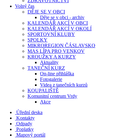
ZDRAVOTNICTVÍ
Volný čas
DĚJE SE V OBCI
Děje se v obci - archiv
KALENDÁŘ AKCÍ V OBCI
KALENDÁŘ AKCÍ V OKOLÍ
SPORTOVNÍ KLUBY
SPOLKY
MIKROREGION ČÁSLAVSKO
MAS LÍPA PRO VENKOV
KROUŽKY A KURZY
Aktuality
TANEČNÍ KURZ
On-line přihláška
Fotogalerie
Videa z tanečních kurzů
KOUPALIŠTĚ
Komunitní centrum Vrdy
Akce
Úřední deska
Kontakty
Odpady
Poplatky
Mapový portál