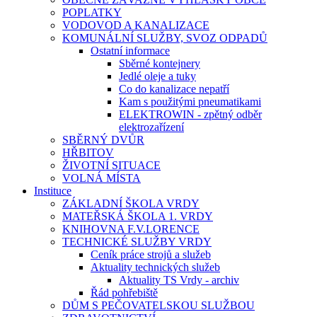
POPLATKY
VODOVOD A KANALIZACE
KOMUNÁLNÍ SLUŽBY, SVOZ ODPADŮ
Ostatní informace
Sběrné kontejnery
Jedlé oleje a tuky
Co do kanalizace nepatří
Kam s použitými pneumatikami
ELEKTROWIN - zpětný odběr
elektrozařízení
SBĚRNÝ DVŮR
HŘBITOV
ŽIVOTNÍ SITUACE
VOLNÁ MÍSTA
Instituce
ZÁKLADNÍ ŠKOLA VRDY
MATEŘSKÁ ŠKOLA 1. VRDY
KNIHOVNA F.V.LORENCE
TECHNICKÉ SLUŽBY VRDY
Ceník práce strojů a služeb
Aktuality technických služeb
Aktuality TS Vrdy - archiv
Řád pohřebiště
DŮM S PEČOVATELSKOU SLUŽBOU