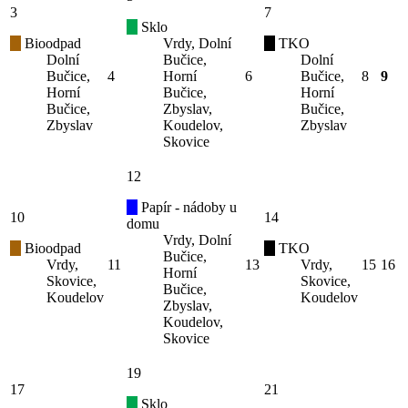
3
7
Sklo
Bioodpad
Vrdy, Dolní
TKO
Dolní
Bučice,
Dolní
Bučice,
4
Horní
6
Bučice,
8
9
Horní
Bučice,
Horní
Bučice,
Zbyslav,
Bučice,
Zbyslav
Koudelov,
Zbyslav
Skovice
12
Papír - nádoby u
10
14
domu
Vrdy, Dolní
Bioodpad
TKO
Bučice,
Vrdy,
11
13
Vrdy,
15
16
Horní
Skovice,
Skovice,
Bučice,
Koudelov
Koudelov
Zbyslav,
Koudelov,
Skovice
19
17
21
Sklo