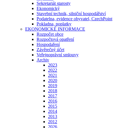
Sekretariát starosty
Ekonomický
Stavební technik, silniční hospodářství
Podatelna, evidence obyvatel, CzechPoint
Pokladna, poplatky
EKONOMICKÉ INFORMACE
Rozpočet obce
Rozpočtová opatření
Hospodaření
Závěrečný účet
Veřejnoprávní smlouvy
Archiv
2023
2022
2021
2020
2019
2018
2017
2016
2015
2014
2013
2012
2026