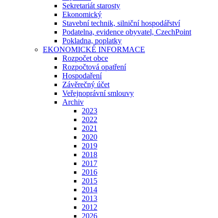
Sekretariát starosty
Ekonomický
Stavební technik, silniční hospodářství
Podatelna, evidence obyvatel, CzechPoint
Pokladna, poplatky
EKONOMICKÉ INFORMACE
Rozpočet obce
Rozpočtová opatření
Hospodaření
Závěrečný účet
Veřejnoprávní smlouvy
Archiv
2023
2022
2021
2020
2019
2018
2017
2016
2015
2014
2013
2012
2026