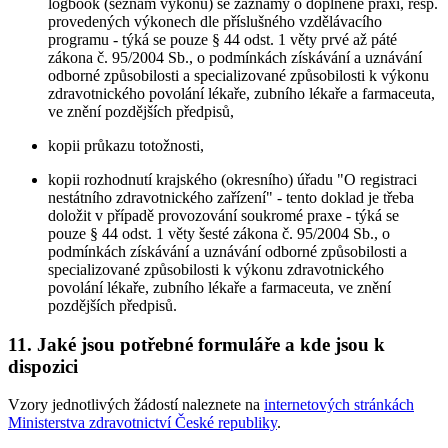
logbook (seznam výkonů) se záznamy o doplněné praxi, resp.
provedených výkonech dle příslušného vzdělávacího
programu - týká se pouze § 44 odst. 1 věty prvé až páté
zákona č. 95/2004 Sb., o podmínkách získávání a uznávání
odborné způsobilosti a specializované způsobilosti k výkonu
zdravotnického povolání lékaře, zubního lékaře a farmaceuta,
ve znění pozdějších předpisů,
kopii průkazu totožnosti,
kopii rozhodnutí krajského (okresního) úřadu "O registraci
nestátního zdravotnického zařízení" - tento doklad je třeba
doložit v případě provozování soukromé praxe - týká se
pouze § 44 odst. 1 věty šesté zákona č. 95/2004 Sb., o
podmínkách získávání a uznávání odborné způsobilosti a
specializované způsobilosti k výkonu zdravotnického
povolání lékaře, zubního lékaře a farmaceuta, ve znění
pozdějších předpisů.
11. Jaké jsou potřebné formuláře a kde jsou k
dispozici
Vzory jednotlivých žádostí naleznete na
internetových stránkách
Ministerstva zdravotnictví České republiky
.