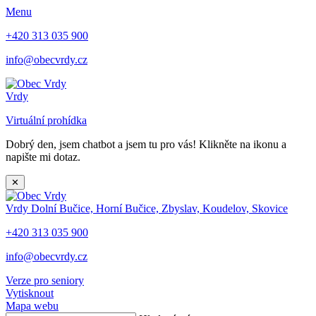
Menu
+420 313 035 900
info@obecvrdy.cz
Vrdy
Virtuální prohídka
Dobrý den, jsem chatbot a jsem tu pro vás! Klikněte na ikonu a
napište mi dotaz.
✕
Vrdy
Dolní Bučice, Horní Bučice, Zbyslav, Koudelov, Skovice
+420 313 035 900
info@obecvrdy.cz
Verze pro seniory
Vytisknout
Mapa webu