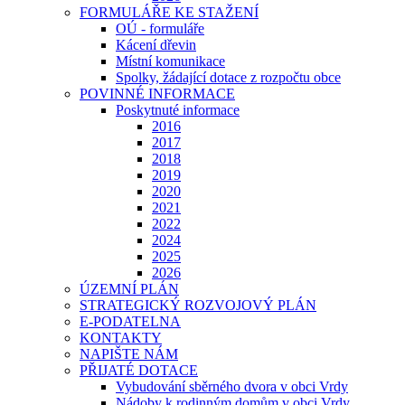
FORMULÁŘE KE STAŽENÍ
OÚ - formuláře
Kácení dřevin
Místní komunikace
Spolky, žádající dotace z rozpočtu obce
POVINNÉ INFORMACE
Poskytnuté informace
2016
2017
2018
2019
2020
2021
2022
2024
2025
2026
ÚZEMNÍ PLÁN
STRATEGICKÝ ROZVOJOVÝ PLÁN
E-PODATELNA
KONTAKTY
NAPIŠTE NÁM
PŘIJATÉ DOTACE
Vybudování sběrného dvora v obci Vrdy
Nádoby k rodinným domům v obci Vrdy