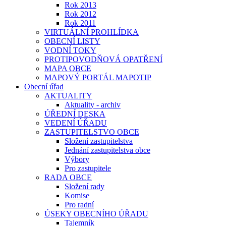
Rok 2013
Rok 2012
Rok 2011
VIRTUÁLNÍ PROHLÍDKA
OBECNÍ LISTY
VODNÍ TOKY
PROTIPOVODŇOVÁ OPATŘENÍ
MAPA OBCE
MAPOVÝ PORTÁL MAPOTIP
Obecní úřad
AKTUALITY
Aktuality - archiv
ÚŘEDNÍ DESKA
VEDENÍ ÚŘADU
ZASTUPITELSTVO OBCE
Složení zastupitelstva
Jednání zastupitelstva obce
Výbory
Pro zastupitele
RADA OBCE
Složení rady
Komise
Pro radní
ÚSEKY OBECNÍHO ÚŘADU
Tajemník