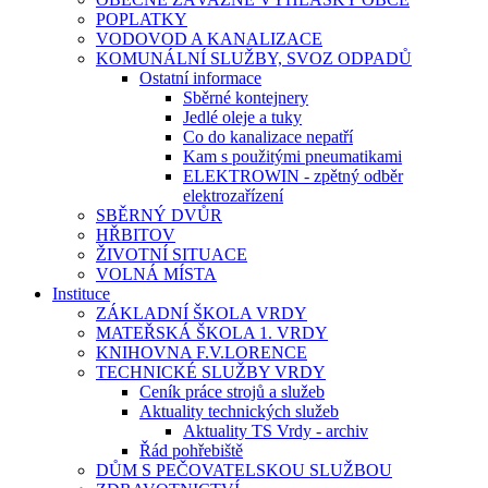
POPLATKY
VODOVOD A KANALIZACE
KOMUNÁLNÍ SLUŽBY, SVOZ ODPADŮ
Ostatní informace
Sběrné kontejnery
Jedlé oleje a tuky
Co do kanalizace nepatří
Kam s použitými pneumatikami
ELEKTROWIN - zpětný odběr
elektrozařízení
SBĚRNÝ DVŮR
HŘBITOV
ŽIVOTNÍ SITUACE
VOLNÁ MÍSTA
Instituce
ZÁKLADNÍ ŠKOLA VRDY
MATEŘSKÁ ŠKOLA 1. VRDY
KNIHOVNA F.V.LORENCE
TECHNICKÉ SLUŽBY VRDY
Ceník práce strojů a služeb
Aktuality technických služeb
Aktuality TS Vrdy - archiv
Řád pohřebiště
DŮM S PEČOVATELSKOU SLUŽBOU