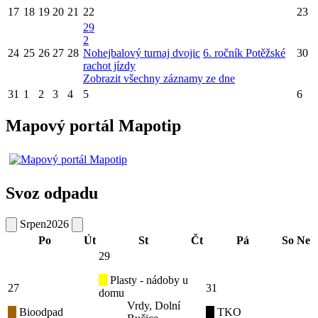
17
18
19
20
21
22
23
29
2
24
25
26
27
28
Nohejbalový turnaj dvojic
6. ročník Potěžské
30
rachot jízdy
Zobrazit všechny záznamy ze dne
31
1
2
3
4
5
6
Mapový portál Mapotip
Svoz odpadu
Srpen
2026
Po
Út
St
Čt
Pá
So
Ne
29
Plasty - nádoby u
27
31
domu
Vrdy, Dolní
Bioodpad
TKO