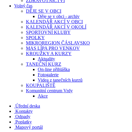
ZDRAVOTNICTVÍ
Volný čas
DĚJE SE V OBCI
Děje se v obci - archiv
KALENDÁŘ AKCÍ V OBCI
KALENDÁŘ AKCÍ V OKOLÍ
SPORTOVNÍ KLUBY
SPOLKY
MIKROREGION ČÁSLAVSKO
MAS LÍPA PRO VENKOV
KROUŽKY A KURZY
Aktuality
TANEČNÍ KURZ
On-line přihláška
Fotogalerie
Videa z tanečních kurzů
KOUPALIŠTĚ
Komunitní centrum Vrdy
Akce
Úřední deska
Kontakty
Odpady
Poplatky
Mapový portál