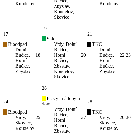
Bučice,
Koudelov
Koudelov
Zbyslav,
Koudelov,
Skovice
19
17
21
Sklo
Bioodpad
Vrdy, Dolní
TKO
Dolní
Bučice,
Dolní
Bučice,
18
Horní
20
Bučice,
22
23
Horní
Bučice,
Horní
Bučice,
Zbyslav,
Bučice,
Zbyslav
Koudelov,
Zbyslav
Skovice
26
Plasty - nádoby u
24
28
domu
Vrdy, Dolní
Bioodpad
TKO
Bučice,
Vrdy,
25
27
Vrdy,
29
30
Horní
Skovice,
Skovice,
Bučice,
Koudelov
Koudelov
Zbyslav,