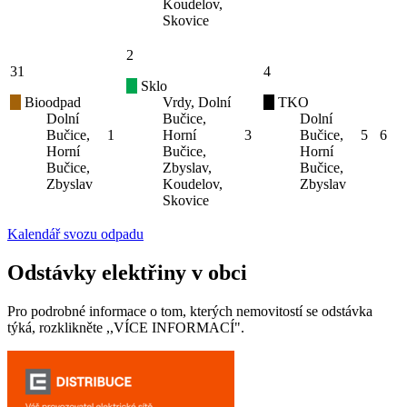
Koudelov,
Skovice
2
31
4
Sklo
Bioodpad
Vrdy, Dolní
TKO
Dolní
Bučice,
Dolní
Bučice,
1
Horní
3
Bučice,
5
6
Horní
Bučice,
Horní
Bučice,
Zbyslav,
Bučice,
Zbyslav
Koudelov,
Zbyslav
Skovice
Kalendář svozu odpadu
Odstávky elektřiny v obci
Pro podrobné informace o tom, kterých nemovitostí se odstávka
týká, rozklikněte ,,VÍCE INFORMACÍ".