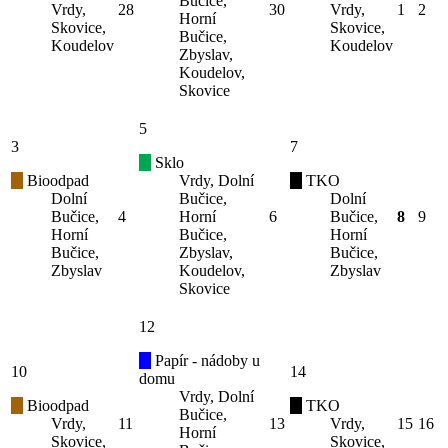
Bučice,
Vrdy,
28
30
Vrdy,
1
2
Horní
Skovice,
Skovice,
Bučice,
Koudelov
Koudelov
Zbyslav,
Koudelov,
Skovice
5
3
7
Sklo
Bioodpad
Vrdy, Dolní
TKO
Dolní
Bučice,
Dolní
Bučice,
4
Horní
6
Bučice,
8
9
Horní
Bučice,
Horní
Bučice,
Zbyslav,
Bučice,
Zbyslav
Koudelov,
Zbyslav
Skovice
12
Papír - nádoby u
10
14
domu
Vrdy, Dolní
Bioodpad
TKO
Bučice,
Vrdy,
11
13
Vrdy,
15
16
Horní
Skovice,
Skovice,