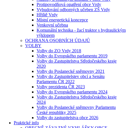
Protipovodňová opatření obce Vrdy
Vybudování odborných učeben ZŠ Vrdy
Hřiště Vrdy
Místní energetická koncepce
Venkovní učebna
Komunální technika - žací traktor s hydraulickým
výklopem
OCHRANA OSOBNÍCH ÚDAJŮ
VOLBY
Volby do ZO Vrdy 2018
Volby do Evropského parlamentu 2019
Volby do Zastupitelstva Středočeského kraje
2020
Volby do Poslanecké sněmovny 2021
Volby do Zastupitelstev obcí a Senátu
Parlamentu ČR 2022
Volby prezidenta ČR 2023
Volby do Evropského parlamentu 2024
Volby do Zastupitelstva Středočeského kraje
2024
Volby do Poslanecké sněmovny Parlamentu
České republiky 2025
Volby do zastupitelstva obce 2026
Praktické info
OBECNĚ ZÁVAZNÉ VYHLÁŠKY OBCE