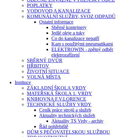
POPLATKY
VODOVOD A KANALIZACE
KOMUNÁLNÍ SLUŽBY, SVOZ ODPADŮ
Ostatní informace
Sběrné kontejnery
Jedlé oleje a tuky
Co do kanalizace nepatří
Kam s použitými pneumatikami
ELEKTROWIN - zpětný odběr
elektrozařízení
SBĚRNÝ DVŮR
HŘBITOV
ŽIVOTNÍ SITUACE
VOLNÁ MÍSTA
Instituce
ZÁKLADNÍ ŠKOLA VRDY
MATEŘSKÁ ŠKOLA 1. VRDY
KNIHOVNA F.V.LORENCE
TECHNICKÉ SLUŽBY VRDY
Ceník práce strojů a služeb
Aktuality technických služeb
Aktuality TS Vrdy - archiv
Řád pohřebiště
DŮM S PEČOVATELSKOU SLUŽBOU