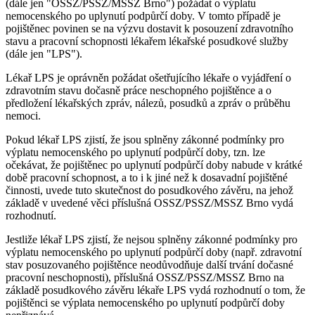
(dále jen "OSSZ/PSSZ/MSSZ Brno") požádat o výplatu
nemocenského po uplynutí podpůrčí doby. V tomto případě je
pojištěnec povinen se na výzvu dostavit k posouzení zdravotního
stavu a pracovní schopnosti lékařem lékařské posudkové služby
(dále jen "LPS").
Lékař LPS je oprávněn požádat ošetřujícího lékaře o vyjádření o
zdravotním stavu dočasně práce neschopného pojištěnce a o
předložení lékařských zpráv, nálezů, posudků a zpráv o průběhu
nemoci.
Pokud lékař LPS zjistí, že jsou splněny zákonné podmínky pro
výplatu nemocenského po uplynutí podpůrčí doby, tzn. lze
očekávat, že pojištěnec po uplynutí podpůrčí doby nabude v krátké
době pracovní schopnost, a to i k jiné než k dosavadní pojištěné
činnosti, uvede tuto skutečnost do posudkového závěru, na jehož
základě v uvedené věci příslušná OSSZ/PSSZ/MSSZ Brno vydá
rozhodnutí.
Jestliže lékař LPS zjistí, že nejsou splněny zákonné podmínky pro
výplatu nemocenského po uplynutí podpůrčí doby (např. zdravotní
stav posuzovaného pojištěnce neodůvodňuje další trvání dočasné
pracovní neschopnosti), příslušná OSSZ/PSSZ/MSSZ Brno na
základě posudkového závěru lékaře LPS vydá rozhodnutí o tom, že
pojištěnci se výplata nemocenského po uplynutí podpůrčí doby