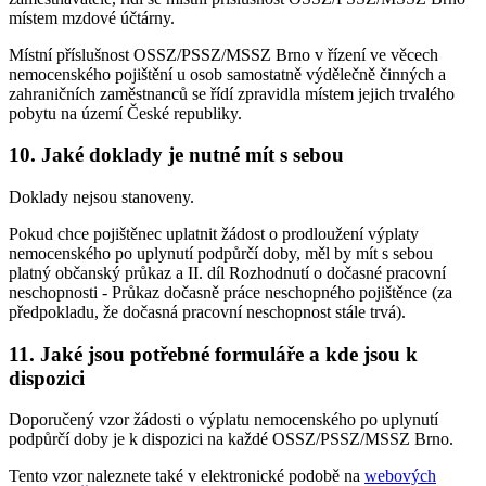
místem mzdové účtárny.
Místní příslušnost OSSZ/PSSZ/MSSZ Brno v řízení ve věcech
nemocenského pojištění u osob samostatně výdělečně činných a
zahraničních zaměstnanců se řídí zpravidla místem jejich trvalého
pobytu na území České republiky.
10. Jaké doklady je nutné mít s sebou
Doklady nejsou stanoveny.
Pokud chce pojištěnec uplatnit žádost o prodloužení výplaty
nemocenského po uplynutí podpůrčí doby, měl by mít s sebou
platný občanský průkaz a II. díl Rozhodnutí o dočasné pracovní
neschopnosti - Průkaz dočasně práce neschopného pojištěnce (za
předpokladu, že dočasná pracovní neschopnost stále trvá).
11. Jaké jsou potřebné formuláře a kde jsou k
dispozici
Doporučený vzor žádosti o výplatu nemocenského po uplynutí
podpůrčí doby je k dispozici na každé OSSZ/PSSZ/MSSZ Brno.
Tento vzor naleznete také v elektronické podobě na
webových