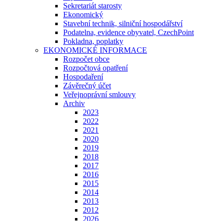
Sekretariát starosty
Ekonomický
Stavební technik, silniční hospodářství
Podatelna, evidence obyvatel, CzechPoint
Pokladna, poplatky
EKONOMICKÉ INFORMACE
Rozpočet obce
Rozpočtová opatření
Hospodaření
Závěrečný účet
Veřejnoprávní smlouvy
Archiv
2023
2022
2021
2020
2019
2018
2017
2016
2015
2014
2013
2012
2026