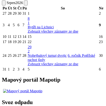
Srpen
2026
Po
Út
St
Čt
Pá
So
Ne
27
28
29
30
31
1
2
8
1
3
4
5
6
7
9
Rytíři na Lichnici
Zobrazit všechny záznamy ze dne
10
11
12
13
14
15
16
17
18
19
20
21
22
23
29
2
24
25
26
27
28
Nohejbalový turnaj dvojic
6. ročník Potěžské
30
rachot jízdy
Zobrazit všechny záznamy ze dne
31
1
2
3
4
5
6
Mapový portál Mapotip
Svoz odpadu