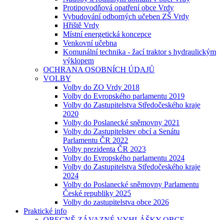
Protipovodňová opatření obce Vrdy
Vybudování odborných učeben ZŠ Vrdy
Hřiště Vrdy
Místní energetická koncepce
Venkovní učebna
Komunální technika - žací traktor s hydraulickým
výklopem
OCHRANA OSOBNÍCH ÚDAJŮ
VOLBY
Volby do ZO Vrdy 2018
Volby do Evropského parlamentu 2019
Volby do Zastupitelstva Středočeského kraje
2020
Volby do Poslanecké sněmovny 2021
Volby do Zastupitelstev obcí a Senátu
Parlamentu ČR 2022
Volby prezidenta ČR 2023
Volby do Evropského parlamentu 2024
Volby do Zastupitelstva Středočeského kraje
2024
Volby do Poslanecké sněmovny Parlamentu
České republiky 2025
Volby do zastupitelstva obce 2026
Praktické info
OBECNĚ ZÁVAZNÉ VYHLÁŠKY OBCE