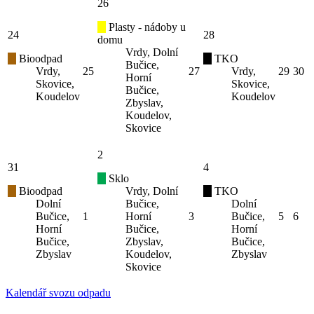
26
Plasty - nádoby u
24
28
domu
Vrdy, Dolní
Bioodpad
TKO
Bučice,
Vrdy,
25
27
Vrdy,
29
30
Horní
Skovice,
Skovice,
Bučice,
Koudelov
Koudelov
Zbyslav,
Koudelov,
Skovice
2
31
4
Sklo
Bioodpad
Vrdy, Dolní
TKO
Dolní
Bučice,
Dolní
Bučice,
1
Horní
3
Bučice,
5
6
Horní
Bučice,
Horní
Bučice,
Zbyslav,
Bučice,
Zbyslav
Koudelov,
Zbyslav
Skovice
Kalendář svozu odpadu