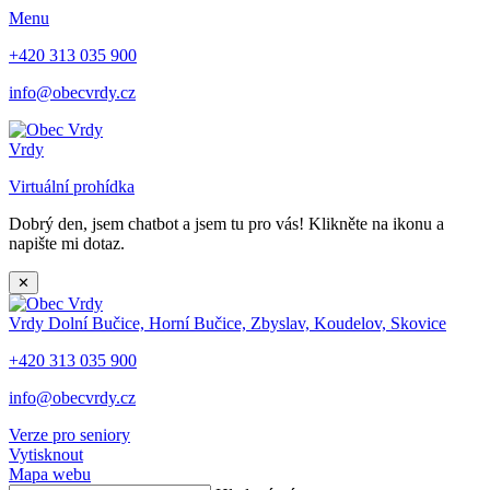
Menu
+420 313 035 900
info@obecvrdy.cz
Vrdy
Virtuální prohídka
Dobrý den, jsem chatbot a jsem tu pro vás! Klikněte na ikonu a
napište mi dotaz.
✕
Vrdy
Dolní Bučice, Horní Bučice, Zbyslav, Koudelov, Skovice
+420 313 035 900
info@obecvrdy.cz
Verze pro seniory
Vytisknout
Mapa webu