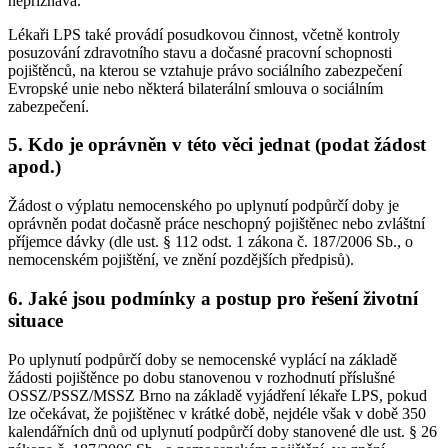
nepřiznává.
Lékaři LPS také provádí posudkovou činnost, včetně kontroly
posuzování zdravotního stavu a dočasné pracovní schopnosti
pojištěnců, na kterou se vztahuje právo sociálního zabezpečení
Evropské unie nebo některá bilaterální smlouva o sociálním
zabezpečení.
5. Kdo je oprávněn v této věci jednat (podat žádost
apod.)
Žádost o výplatu nemocenského po uplynutí podpůrčí doby je
oprávněn podat dočasně práce neschopný pojištěnec nebo zvláštní
příjemce dávky (dle ust. § 112 odst. 1 zákona č. 187/2006 Sb., o
nemocenském pojištění, ve znění pozdějších předpisů).
6. Jaké jsou podmínky a postup pro řešení životní
situace
Po uplynutí podpůrčí doby se nemocenské vyplácí na základě
žádosti pojištěnce po dobu stanovenou v rozhodnutí příslušné
OSSZ/PSSZ/MSSZ Brno na základě vyjádření lékaře LPS, pokud
lze očekávat, že pojištěnec v krátké době, nejdéle však v době 350
kalendářních dnů od uplynutí podpůrčí doby stanovené dle ust. § 26