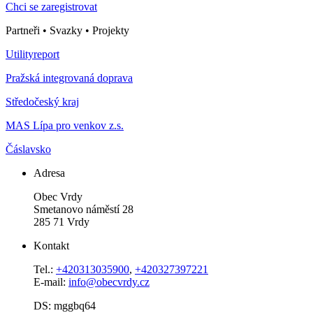
Chci se zaregistrovat
Partneři • Svazky • Projekty
Utilityreport
Pražská integrovaná doprava
Středočeský kraj
MAS Lípa pro venkov z.s.
Čáslavsko
Adresa
Obec Vrdy
Smetanovo náměstí 28
285 71 Vrdy
Kontakt
Tel.:
+420313035900
,
+420327397221
E-mail:
info@obecvrdy.cz
DS: mggbq64