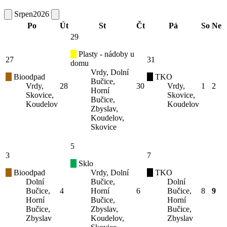
Srpen
2026
Po
Út
St
Čt
Pá
So
Ne
29
Plasty - nádoby u
27
31
domu
Vrdy, Dolní
Bioodpad
TKO
Bučice,
Vrdy,
28
30
Vrdy,
1
2
Horní
Skovice,
Skovice,
Bučice,
Koudelov
Koudelov
Zbyslav,
Koudelov,
Skovice
5
3
7
Sklo
Bioodpad
Vrdy, Dolní
TKO
Dolní
Bučice,
Dolní
Bučice,
4
Horní
6
Bučice,
8
9
Horní
Bučice,
Horní
Bučice,
Zbyslav,
Bučice,
Zbyslav
Koudelov,
Zbyslav