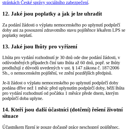
stránkách České správy sociálního zabezpečení
.
12. Jaké jsou poplatky a jak je lze uhradit
Za podání žádosti o výplatu nemocenského po uplynutí podpůrčí
doby ani za posouzení zdravotního stavu pojištěnce lékařem LPS se
poplatky neplatí.
13. Jaké jsou lhůty pro vyřízení
Lhůta pro vydání rozhodnutí je 30 dnů ode dne podání žádosti, v
odůvodněných případech činí tato lhůta až 60 dnů, popř. se lhůty
prodlužují z důvodů uvedených v ust. § 147 zákona č. 187/2006
Sb., o nemocenském pojištění, ve znění pozdějších předpisů.
Je-li žádost o výplatu nemocenského po uplynutí podpůrčí doby
podána dříve než 1 měsíc před uplynutím podpůrčí doby, běží lhůta
pro vydání rozhodnutí od počátku 1 měsíce přede dnem, kterým
podpůrčí doba uplyne.
14. Kteří jsou další účastníci (dotčení) řešení životní
situace
Účastníkem řízení je pouze dočasně práce neschopný pojištěnec.