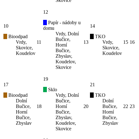
Skovice
12
Papír - nádoby u
10
14
domu
Vrdy, Dolní
Bioodpad
TKO
Bučice,
Vrdy,
11
13
Vrdy,
15
16
Horní
Skovice,
Skovice,
Bučice,
Koudelov
Koudelov
Zbyslav,
Koudelov,
Skovice
19
17
21
Sklo
Bioodpad
Vrdy, Dolní
TKO
Dolní
Bučice,
Dolní
Bučice,
18
Horní
20
Bučice,
22
23
Horní
Bučice,
Horní
Bučice,
Zbyslav,
Bučice,
Zbyslav
Koudelov,
Zbyslav
Skovice