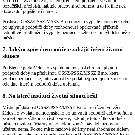
zákona č. 187/2006 Sb., o nemocenském pojištění, ve znění
pozdějších předpisů, nabude pracovní schopnost, a to i k jiné než
dosavadní pojištěné činnosti.
Příslušná OSSZ/PSSZ/MSSZ Brno může o výplatě nemocenského
po uplynutí podpůrčí doby rozhodnout i opakovaně, přičemž
jednotlivé prodloužení výplaty nemocenského nesmí být delší než 3
měsíce.
7. Jakým způsobem můžete zahájit řešení životní
situace
Pojištěnec podá žádost o výplatu nemocenského po uplynutí
podpůrčí doby na příslušnou OSSZ/PSSZ/MSSZ Brno, která
vyplácí nemocenské; tuto žádost lze podat nejpozději do 3 měsíců
ode dne, kterým podpůrčí doba uplynula.
8. Na které instituci životní situaci řešit
Místní příslušnost OSSZ/PSSZ/MSSZ Brno pro řízení ve věci
žádosti o výplatu nemocenského po uplynutí podpůrčí doby se řídí u
zaměstnance sídlem zaměstnavatele, pokud je toto sídlo shodné s
místem mzdové účtárny nebo pokud zaměstnavatel mzdovou
účtárnu nemá. Pokud místo mzdové účtárny není shodné se sídlem
zaměstnavatele, řídí se místní příslušnost OSSZ/PSSZ/MSSZ Brno