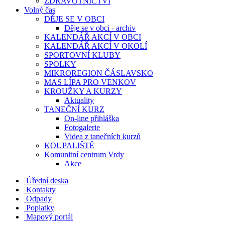
ZDRAVOTNICTVÍ
Volný čas
DĚJE SE V OBCI
Děje se v obci - archiv
KALENDÁŘ AKCÍ V OBCI
KALENDÁŘ AKCÍ V OKOLÍ
SPORTOVNÍ KLUBY
SPOLKY
MIKROREGION ČÁSLAVSKO
MAS LÍPA PRO VENKOV
KROUŽKY A KURZY
Aktuality
TANEČNÍ KURZ
On-line přihláška
Fotogalerie
Videa z tanečních kurzů
KOUPALIŠTĚ
Komunitní centrum Vrdy
Akce
Úřední deska
Kontakty
Odpady
Poplatky
Mapový portál