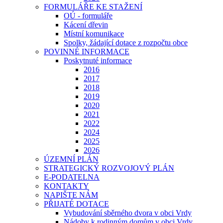
FORMULÁŘE KE STAŽENÍ
OÚ - formuláře
Kácení dřevin
Místní komunikace
Spolky, žádající dotace z rozpočtu obce
POVINNÉ INFORMACE
Poskytnuté informace
2016
2017
2018
2019
2020
2021
2022
2024
2025
2026
ÚZEMNÍ PLÁN
STRATEGICKÝ ROZVOJOVÝ PLÁN
E-PODATELNA
KONTAKTY
NAPIŠTE NÁM
PŘIJATÉ DOTACE
Vybudování sběrného dvora v obci Vrdy
Nádoby k rodinným domům v obci Vrdy