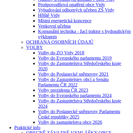
Protipovodňová opatření obce Vrdy
Vybudování odborných učeben ZŠ Vrdy
Hřiště Vrdy
Místní energetická koncepce
Venkovní učebna
Komunální technika - žací traktor s hydraulickým
výklopem
OCHRANA OSOBNÍCH ÚDAJŮ
VOLBY
Volby do ZO Vrdy 2018
Volby do Evropského parlamentu 2019
Volby do Zastupitelstva Středočeského kraje
2020
Volby do Poslanecké sněmovny 2021
Volby do Zastupitelstev obcí a Senátu
Parlamentu ČR 2022
Volby prezidenta ČR 2023
Volby do Evropského parlamentu 2024
Volby do Zastupitelstva Středočeského kraje
2024
Volby do Poslanecké sněmovny Parlamentu
České republiky 2025
Volby do zastupitelstva obce 2026
Praktické info
OBECNĚ ZÁVAZNÉ VYHLÁŠKY OBCE