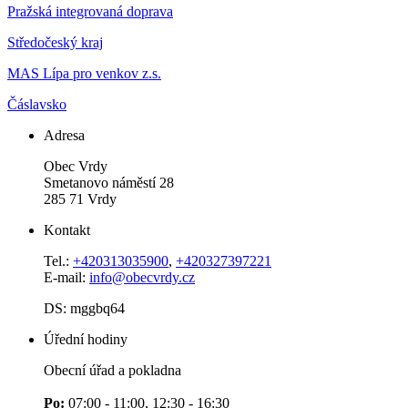
Pražská integrovaná doprava
Středočeský kraj
MAS Lípa pro venkov z.s.
Čáslavsko
Adresa
Obec Vrdy
Smetanovo náměstí 28
285 71 Vrdy
Kontakt
Tel.:
+420313035900
,
+420327397221
E-mail:
info@obecvrdy.cz
DS: mggbq64
Úřední hodiny
Obecní úřad a pokladna
Po:
07:00 - 11:00, 12:30 - 16:30