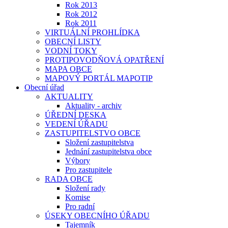
Rok 2013
Rok 2012
Rok 2011
VIRTUÁLNÍ PROHLÍDKA
OBECNÍ LISTY
VODNÍ TOKY
PROTIPOVODŇOVÁ OPATŘENÍ
MAPA OBCE
MAPOVÝ PORTÁL MAPOTIP
Obecní úřad
AKTUALITY
Aktuality - archiv
ÚŘEDNÍ DESKA
VEDENÍ ÚŘADU
ZASTUPITELSTVO OBCE
Složení zastupitelstva
Jednání zastupitelstva obce
Výbory
Pro zastupitele
RADA OBCE
Složení rady
Komise
Pro radní
ÚSEKY OBECNÍHO ÚŘADU
Tajemník