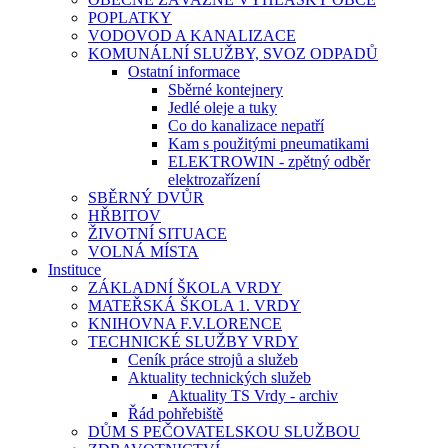
POPLATKY
VODOVOD A KANALIZACE
KOMUNÁLNÍ SLUŽBY, SVOZ ODPADŮ
Ostatní informace
Sběrné kontejnery
Jedlé oleje a tuky
Co do kanalizace nepatří
Kam s použitými pneumatikami
ELEKTROWIN - zpětný odběr
elektrozařízení
SBĚRNÝ DVŮR
HŘBITOV
ŽIVOTNÍ SITUACE
VOLNÁ MÍSTA
Instituce
ZÁKLADNÍ ŠKOLA VRDY
MATEŘSKÁ ŠKOLA 1. VRDY
KNIHOVNA F.V.LORENCE
TECHNICKÉ SLUŽBY VRDY
Ceník práce strojů a služeb
Aktuality technických služeb
Aktuality TS Vrdy - archiv
Řád pohřebiště
DŮM S PEČOVATELSKOU SLUŽBOU