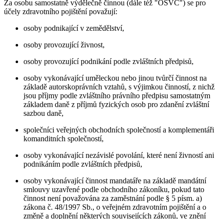
Za osobu samostatně výdělečně činnou (dále též "OSVČ") se pro
účely zdravotního pojištění považují:
osoby podnikající v zemědělství,
osoby provozující živnost,
osoby provozující podnikání podle zvláštních předpisů,
osoby vykonávající uměleckou nebo jinou tvůrčí činnost na
základě autorskoprávních vztahů, s výjimkou činností, z nichž
jsou příjmy podle zvláštního právního předpisu samostatným
základem daně z příjmů fyzických osob pro zdanění zvláštní
sazbou daně,
společníci veřejných obchodních společností a komplementáři
komanditních společností,
osoby vykonávající nezávislé povolání, které není živností ani
podnikáním podle zvláštních předpisů,
osoby vykonávající činnost mandatáře na základě mandátní
smlouvy uzavřené podle obchodního zákoníku, pokud tato
činnost není považována za zaměstnání podle § 5 písm. a)
zákona č. 48/1997 Sb., o veřejném zdravotním pojištění a o
změně a doplnění některých souvisejících zákonů, ve znění