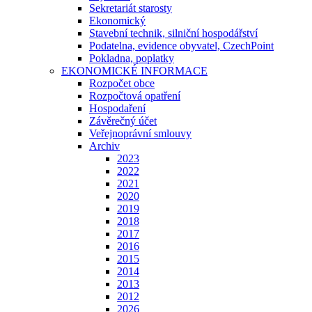
Sekretariát starosty
Ekonomický
Stavební technik, silniční hospodářství
Podatelna, evidence obyvatel, CzechPoint
Pokladna, poplatky
EKONOMICKÉ INFORMACE
Rozpočet obce
Rozpočtová opatření
Hospodaření
Závěrečný účet
Veřejnoprávní smlouvy
Archiv
2023
2022
2021
2020
2019
2018
2017
2016
2015
2014
2013
2012
2026