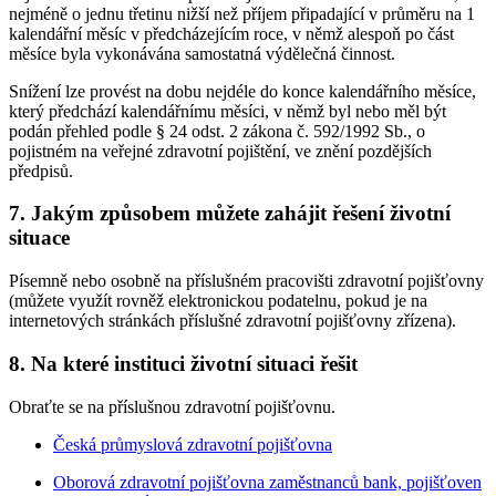
nejméně o jednu třetinu nižší než příjem připadající v průměru na 1
kalendářní měsíc v předcházejícím roce, v němž alespoň po část
měsíce byla vykonávána samostatná výdělečná činnost.
Snížení lze provést na dobu nejdéle do konce kalendářního měsíce,
který předchází kalendářnímu měsíci, v němž byl nebo měl být
podán přehled podle § 24 odst. 2 zákona č. 592/1992 Sb., o
pojistném na veřejné zdravotní pojištění, ve znění pozdějších
předpisů.
7. Jakým způsobem můžete zahájit řešení životní
situace
Písemně nebo osobně na příslušném pracovišti zdravotní pojišťovny
(můžete využít rovněž elektronickou podatelnu, pokud je na
internetových stránkách příslušné zdravotní pojišťovny zřízena).
8. Na které instituci životní situaci řešit
Obraťte se na příslušnou zdravotní pojišťovnu.
Česká průmyslová zdravotní pojišťovna
Oborová zdravotní pojišťovna zaměstnanců bank, pojišťoven