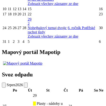
Zobrazit všechny záznamy ze dne
10
11
12
13
14
15
16
17
18
19
20
21
22
23
29
2
24
25
26
27
28
Nohejbalový turnaj dvojic
6. ročník Potěžské
30
rachot jízdy
Zobrazit všechny záznamy ze dne
31
1
2
3
4
5
6
Mapový portál Mapotip
Svoz odpadu
Srpen
2026
Po
Út
St
Čt
Pá
So
Ne
29
Plasty - nádoby u