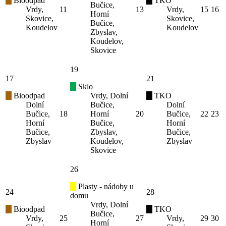
Bioodpad
TKO
Bučice,
Vrdy,
11
13
Vrdy,
15
16
Horní
Skovice,
Skovice,
Bučice,
Koudelov
Koudelov
Zbyslav,
Koudelov,
Skovice
19
17
21
Sklo
Bioodpad
Vrdy, Dolní
TKO
Dolní
Bučice,
Dolní
Bučice,
18
Horní
20
Bučice,
22
23
Horní
Bučice,
Horní
Bučice,
Zbyslav,
Bučice,
Zbyslav
Koudelov,
Zbyslav
Skovice
26
Plasty - nádoby u
24
28
domu
Vrdy, Dolní
Bioodpad
TKO
Bučice,
Vrdy,
25
27
Vrdy,
29
30
Horní