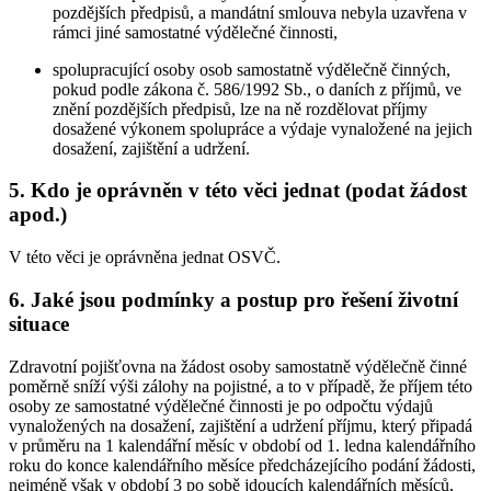
pozdějších předpisů, a mandátní smlouva nebyla uzavřena v
rámci jiné samostatné výdělečné činnosti,
spolupracující osoby osob samostatně výdělečně činných,
pokud podle zákona č. 586/1992 Sb., o daních z příjmů, ve
znění pozdějších předpisů, lze na ně rozdělovat příjmy
dosažené výkonem spolupráce a výdaje vynaložené na jejich
dosažení, zajištění a udržení.
5. Kdo je oprávněn v této věci jednat (podat žádost
apod.)
V této věci je oprávněna jednat OSVČ.
6. Jaké jsou podmínky a postup pro řešení životní
situace
Zdravotní pojišťovna na žádost osoby samostatně výdělečně činné
poměrně sníží výši zálohy na pojistné, a to v případě, že příjem této
osoby ze samostatné výdělečné činnosti je po odpočtu výdajů
vynaložených na dosažení, zajištění a udržení příjmu, který připadá
v průměru na 1 kalendářní měsíc v období od 1. ledna kalendářního
roku do konce kalendářního měsíce předcházejícího podání žádosti,
nejméně však v období 3 po sobě jdoucích kalendářních měsíců,