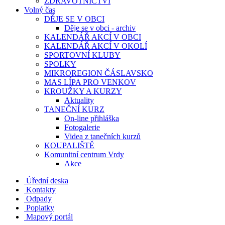
ZDRAVOTNICTVÍ
Volný čas
DĚJE SE V OBCI
Děje se v obci - archiv
KALENDÁŘ AKCÍ V OBCI
KALENDÁŘ AKCÍ V OKOLÍ
SPORTOVNÍ KLUBY
SPOLKY
MIKROREGION ČÁSLAVSKO
MAS LÍPA PRO VENKOV
KROUŽKY A KURZY
Aktuality
TANEČNÍ KURZ
On-line přihláška
Fotogalerie
Videa z tanečních kurzů
KOUPALIŠTĚ
Komunitní centrum Vrdy
Akce
Úřední deska
Kontakty
Odpady
Poplatky
Mapový portál