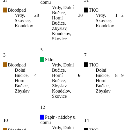
27
31
domu
Vrdy, Dolní
Bioodpad
TKO
Bučice,
Vrdy,
28
30
Vrdy,
1
2
Horní
Skovice,
Skovice,
Bučice,
Koudelov
Koudelov
Zbyslav,
Koudelov,
Skovice
5
3
7
Sklo
Bioodpad
Vrdy, Dolní
TKO
Dolní
Bučice,
Dolní
Bučice,
4
Horní
6
Bučice,
8
9
Horní
Bučice,
Horní
Bučice,
Zbyslav,
Bučice,
Zbyslav
Koudelov,
Zbyslav
Skovice
12
Papír - nádoby u
10
14
domu
Vrdy, Dolní