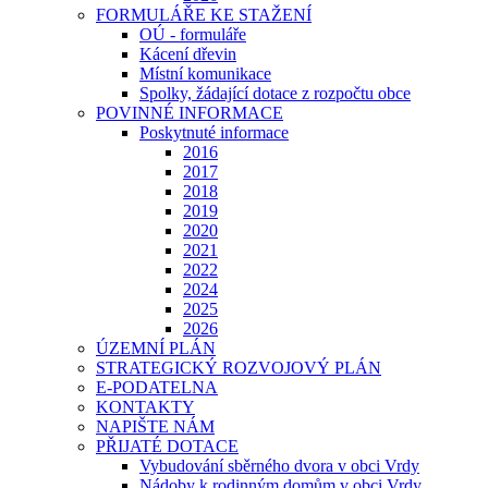
FORMULÁŘE KE STAŽENÍ
OÚ - formuláře
Kácení dřevin
Místní komunikace
Spolky, žádající dotace z rozpočtu obce
POVINNÉ INFORMACE
Poskytnuté informace
2016
2017
2018
2019
2020
2021
2022
2024
2025
2026
ÚZEMNÍ PLÁN
STRATEGICKÝ ROZVOJOVÝ PLÁN
E-PODATELNA
KONTAKTY
NAPIŠTE NÁM
PŘIJATÉ DOTACE
Vybudování sběrného dvora v obci Vrdy
Nádoby k rodinným domům v obci Vrdy