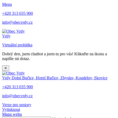
Menu
+420 313 035 900
info@obecvrdy.cz
Vrdy
Virtuální prohídka
Dobrý den, jsem chatbot a jsem tu pro vás! Klikněte na ikonu a
napište mi dotaz.
✕
Vrdy
Dolní Bučice, Horní Bučice, Zbyslav, Koudelov, Skovice
+420 313 035 900
info@obecvrdy.cz
Verze pro seniory
Vytisknout
Mapa webu