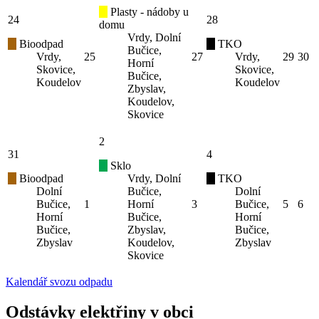
Plasty - nádoby u
24
28
domu
Vrdy, Dolní
Bioodpad
TKO
Bučice,
Vrdy,
25
27
Vrdy,
29
30
Horní
Skovice,
Skovice,
Bučice,
Koudelov
Koudelov
Zbyslav,
Koudelov,
Skovice
2
31
4
Sklo
Bioodpad
Vrdy, Dolní
TKO
Dolní
Bučice,
Dolní
Bučice,
1
Horní
3
Bučice,
5
6
Horní
Bučice,
Horní
Bučice,
Zbyslav,
Bučice,
Zbyslav
Koudelov,
Zbyslav
Skovice
Kalendář svozu odpadu
Odstávky elektřiny v obci