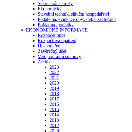
Sekretariát starosty
Ekonomický
Stavební technik, silniční hospodářství
Podatelna, evidence obyvatel, CzechPoint
Pokladna, poplatky
EKONOMICKÉ INFORMACE
Rozpočet obce
Rozpočtová opatření
Hospodaření
Závěrečný účet
Veřejnoprávní smlouvy
Archiv
2023
2022
2021
2020
2019
2018
2017
2016
2015
2014
2013
2012
2026