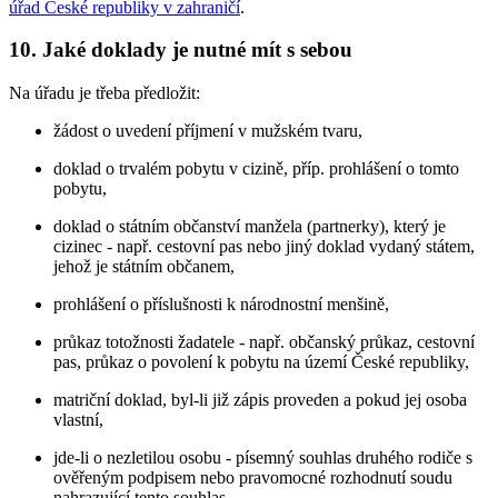
úřad České republiky v zahraničí
.
10. Jaké doklady je nutné mít s sebou
Na úřadu je třeba předložit:
žádost o uvedení příjmení v mužském tvaru,
doklad o trvalém pobytu v cizině, příp. prohlášení o tomto
pobytu,
doklad o státním občanství manžela (partnerky), který je
cizinec - např. cestovní pas nebo jiný doklad vydaný státem,
jehož je státním občanem,
prohlášení o příslušnosti k národnostní menšině,
průkaz totožnosti žadatele - např. občanský průkaz, cestovní
pas, průkaz o povolení k pobytu na území České republiky,
matriční doklad, byl-li již zápis proveden a pokud jej osoba
vlastní,
jde-li o nezletilou osobu - písemný souhlas druhého rodiče s
ověřeným podpisem nebo pravomocné rozhodnutí soudu
nahrazující tento souhlas,