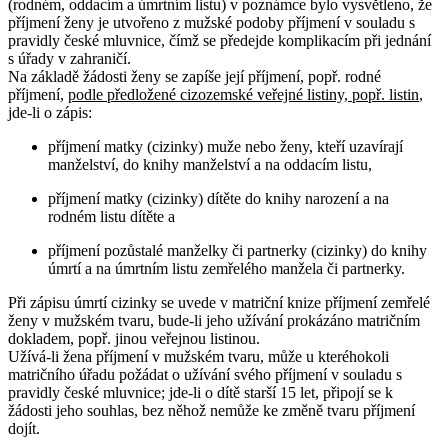
(rodném, oddacím a úmrtním listu) v poznámce bylo vysvětleno, že
příjmení ženy je utvořeno z mužské podoby příjmení v souladu s
pravidly české mluvnice, čímž se předejde komplikacím při jednání
s úřady v zahraničí.
Na základě žádosti ženy se zapíše její příjmení, popř. rodné
příjmení,
podle předložené cizozemské veřejné listiny, popř. listin
,
jde-li o zápis:
příjmení matky (cizinky) muže nebo ženy, kteří uzavírají
manželství, do knihy manželství a na oddacím listu,
příjmení matky (cizinky) dítěte do knihy narození a na
rodném listu dítěte a
příjmení pozůstalé manželky či partnerky (cizinky) do knihy
úmrtí a na úmrtním listu zemřelého manžela či partnerky.
Při zápisu úmrtí cizinky se uvede v matriční knize příjmení zemřelé
ženy v mužském tvaru, bude-li jeho užívání prokázáno matričním
dokladem, popř. jinou veřejnou listinou.
Užívá-li žena příjmení v mužském tvaru, může u kteréhokoli
matričního úřadu požádat o užívání svého příjmení v souladu s
pravidly české mluvnice; jde-li o dítě starší 15 let, připojí se k
žádosti jeho souhlas, bez něhož nemůže ke změně tvaru příjmení
dojít.