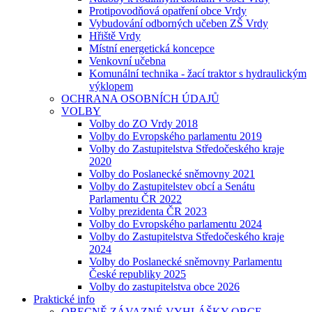
Protipovodňová opatření obce Vrdy
Vybudování odborných učeben ZŠ Vrdy
Hřiště Vrdy
Místní energetická koncepce
Venkovní učebna
Komunální technika - žací traktor s hydraulickým
výklopem
OCHRANA OSOBNÍCH ÚDAJŮ
VOLBY
Volby do ZO Vrdy 2018
Volby do Evropského parlamentu 2019
Volby do Zastupitelstva Středočeského kraje
2020
Volby do Poslanecké sněmovny 2021
Volby do Zastupitelstev obcí a Senátu
Parlamentu ČR 2022
Volby prezidenta ČR 2023
Volby do Evropského parlamentu 2024
Volby do Zastupitelstva Středočeského kraje
2024
Volby do Poslanecké sněmovny Parlamentu
České republiky 2025
Volby do zastupitelstva obce 2026
Praktické info
OBECNĚ ZÁVAZNÉ VYHLÁŠKY OBCE