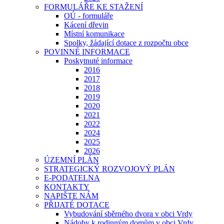
FORMULÁŘE KE STAŽENÍ
OÚ - formuláře
Kácení dřevin
Místní komunikace
Spolky, žádající dotace z rozpočtu obce
POVINNÉ INFORMACE
Poskytnuté informace
2016
2017
2018
2019
2020
2021
2022
2024
2025
2026
ÚZEMNÍ PLÁN
STRATEGICKÝ ROZVOJOVÝ PLÁN
E-PODATELNA
KONTAKTY
NAPIŠTE NÁM
PŘIJATÉ DOTACE
Vybudování sběrného dvora v obci Vrdy
Nádoby k rodinným domům v obci Vrdy