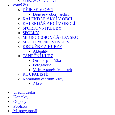
ZDRAVOTNICTVÍ
Volný čas
DĚJE SE V OBCI
Děje se v obci - archiv
KALENDÁŘ AKCÍ V OBCI
KALENDÁŘ AKCÍ V OKOLÍ
SPORTOVNÍ KLUBY
SPOLKY
MIKROREGION ČÁSLAVSKO
MAS LÍPA PRO VENKOV
KROUŽKY A KURZY
Aktuality
TANEČNÍ KURZ
On-line přihláška
Fotogalerie
Videa z tanečních kurzů
KOUPALIŠTĚ
Komunitní centrum Vrdy
Akce
Úřední deska
Kontakty
Odpady
Poplatky
Mapový portál