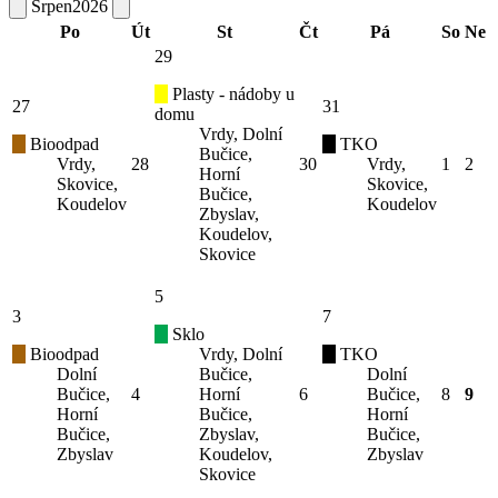
Srpen
2026
Po
Út
St
Čt
Pá
So
Ne
29
Plasty - nádoby u
27
31
domu
Vrdy, Dolní
Bioodpad
TKO
Bučice,
Vrdy,
28
30
Vrdy,
1
2
Horní
Skovice,
Skovice,
Bučice,
Koudelov
Koudelov
Zbyslav,
Koudelov,
Skovice
5
3
7
Sklo
Bioodpad
Vrdy, Dolní
TKO
Dolní
Bučice,
Dolní
Bučice,
4
Horní
6
Bučice,
8
9
Horní
Bučice,
Horní
Bučice,
Zbyslav,
Bučice,
Zbyslav
Koudelov,
Zbyslav
Skovice