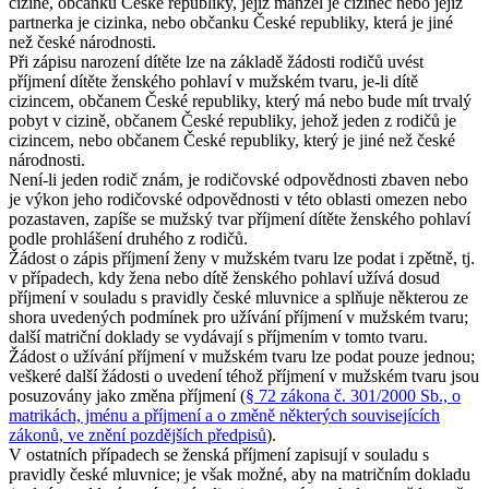
cizině, občanku České republiky, jejíž manžel je cizinec nebo jejíž
partnerka je cizinka, nebo občanku České republiky, která je jiné
než české národnosti.
Při zápisu narození dítěte lze na základě žádosti rodičů uvést
příjmení dítěte ženského pohlaví v mužském tvaru, je-li dítě
cizincem, občanem České republiky, který má nebo bude mít trvalý
pobyt v cizině, občanem České republiky, jehož jeden z rodičů je
cizincem, nebo občanem České republiky, který je jiné než české
národnosti.
Není-li jeden rodič znám, je rodičovské odpovědnosti zbaven nebo
je výkon jeho rodičovské odpovědnosti v této oblasti omezen nebo
pozastaven, zapíše se mužský tvar příjmení dítěte ženského pohlaví
podle prohlášení druhého z rodičů.
Žádost o zápis příjmení ženy v mužském tvaru lze podat i zpětně, tj.
v případech, kdy žena nebo dítě ženského pohlaví užívá dosud
příjmení v souladu s pravidly české mluvnice a splňuje některou ze
shora uvedených podmínek pro užívání příjmení v mužském tvaru;
další matriční doklady se vydávají s příjmením v tomto tvaru.
Žádost o užívání příjmení v mužském tvaru lze podat pouze jednou;
veškeré další žádosti o uvedení téhož příjmení v mužském tvaru jsou
posuzovány jako změna příjmení (
§ 72 zákona č. 301/2000 Sb., o
matrikách, jménu a příjmení a o změně některých souvisejících
zákonů, ve znění pozdějších předpisů
).
V ostatních případech se ženská příjmení zapisují v souladu s
pravidly české mluvnice; je však možné, aby na matričním dokladu