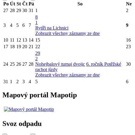
Po
Út
St
Čt
Pá
So
Ne
27
28
29
30
31
1
2
8
1
3
4
5
6
7
9
Rytíři na Lichnici
Zobrazit všechny záznamy ze dne
10
11
12
13
14
15
16
17
18
19
20
21
22
23
29
2
24
25
26
27
28
Nohejbalový turnaj dvojic
6. ročník Potěžské
30
rachot jízdy
Zobrazit všechny záznamy ze dne
31
1
2
3
4
5
6
Mapový portál Mapotip
Svoz odpadu