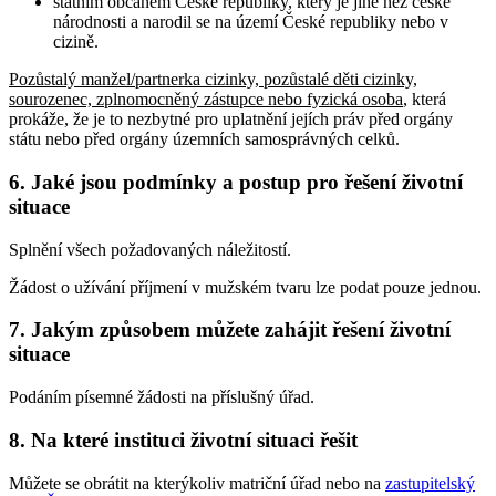
státním občanem České republiky, který je jiné než české
národnosti a narodil se na území České republiky nebo v
cizině.
Pozůstalý manžel/partnerka cizinky, pozůstalé děti cizinky,
sourozenec, zplnomocněný zástupce nebo fyzická osoba
, která
prokáže, že je to nezbytné pro uplatnění jejích práv před orgány
státu nebo před orgány územních samosprávných celků
.
6. Jaké jsou podmínky a postup pro řešení životní
situace
Splnění všech požadovaných náležitostí.
Žádost o užívání příjmení v mužském tvaru lze podat pouze jednou.
7. Jakým způsobem můžete zahájit řešení životní
situace
Podáním písemné žádosti na příslušný úřad.
8. Na které instituci životní situaci řešit
Můžete se obrátit na kterýkoliv matriční úřad nebo na
zastupitelský