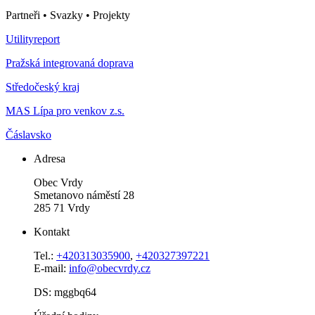
Partneři • Svazky • Projekty
Utilityreport
Pražská integrovaná doprava
Středočeský kraj
MAS Lípa pro venkov z.s.
Čáslavsko
Adresa
Obec Vrdy
Smetanovo náměstí 28
285 71 Vrdy
Kontakt
Tel.:
+420313035900
,
+420327397221
E-mail:
info@obecvrdy.cz
DS: mggbq64