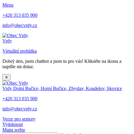
Menu
+420 313 035 900
info@obecvrdy.cz
Vrdy
Virtuální prohídka
Dobrý den, jsem chatbot a jsem tu pro vás! Klikněte na ikonu a
napište mi dotaz.
✕
Vrdy
Dolní Bučice, Horní Bučice, Zbyslav, Koudelov, Skovice
+420 313 035 900
info@obecvrdy.cz
Verze pro seniory
Vytisknout
Mapa webu