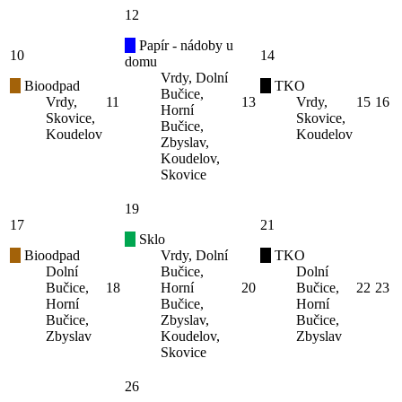
12
Papír - nádoby u
10
14
domu
Vrdy, Dolní
Bioodpad
TKO
Bučice,
Vrdy,
11
13
Vrdy,
15
16
Horní
Skovice,
Skovice,
Bučice,
Koudelov
Koudelov
Zbyslav,
Koudelov,
Skovice
19
17
21
Sklo
Bioodpad
Vrdy, Dolní
TKO
Dolní
Bučice,
Dolní
Bučice,
18
Horní
20
Bučice,
22
23
Horní
Bučice,
Horní
Bučice,
Zbyslav,
Bučice,
Zbyslav
Koudelov,
Zbyslav
Skovice
26