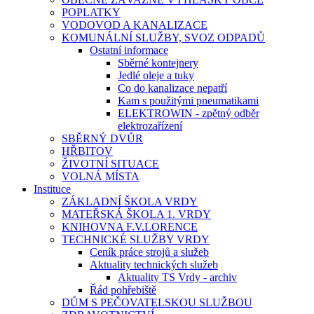
POPLATKY
VODOVOD A KANALIZACE
KOMUNÁLNÍ SLUŽBY, SVOZ ODPADŮ
Ostatní informace
Sběrné kontejnery
Jedlé oleje a tuky
Co do kanalizace nepatří
Kam s použitými pneumatikami
ELEKTROWIN - zpětný odběr
elektrozařízení
SBĚRNÝ DVŮR
HŘBITOV
ŽIVOTNÍ SITUACE
VOLNÁ MÍSTA
Instituce
ZÁKLADNÍ ŠKOLA VRDY
MATEŘSKÁ ŠKOLA 1. VRDY
KNIHOVNA F.V.LORENCE
TECHNICKÉ SLUŽBY VRDY
Ceník práce strojů a služeb
Aktuality technických služeb
Aktuality TS Vrdy - archiv
Řád pohřebiště
DŮM S PEČOVATELSKOU SLUŽBOU