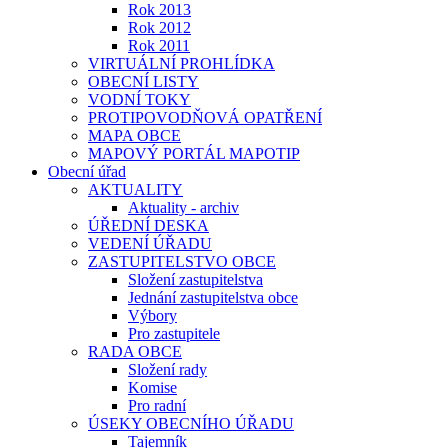
Rok 2013
Rok 2012
Rok 2011
VIRTUÁLNÍ PROHLÍDKA
OBECNÍ LISTY
VODNÍ TOKY
PROTIPOVODŇOVÁ OPATŘENÍ
MAPA OBCE
MAPOVÝ PORTÁL MAPOTIP
Obecní úřad
AKTUALITY
Aktuality - archiv
ÚŘEDNÍ DESKA
VEDENÍ ÚŘADU
ZASTUPITELSTVO OBCE
Složení zastupitelstva
Jednání zastupitelstva obce
Výbory
Pro zastupitele
RADA OBCE
Složení rady
Komise
Pro radní
ÚSEKY OBECNÍHO ÚŘADU
Tajemník