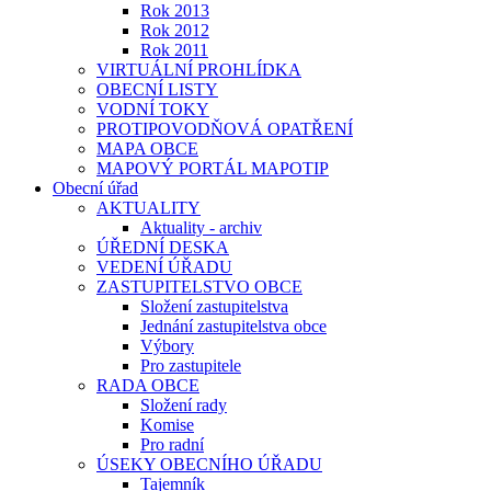
Rok 2013
Rok 2012
Rok 2011
VIRTUÁLNÍ PROHLÍDKA
OBECNÍ LISTY
VODNÍ TOKY
PROTIPOVODŇOVÁ OPATŘENÍ
MAPA OBCE
MAPOVÝ PORTÁL MAPOTIP
Obecní úřad
AKTUALITY
Aktuality - archiv
ÚŘEDNÍ DESKA
VEDENÍ ÚŘADU
ZASTUPITELSTVO OBCE
Složení zastupitelstva
Jednání zastupitelstva obce
Výbory
Pro zastupitele
RADA OBCE
Složení rady
Komise
Pro radní
ÚSEKY OBECNÍHO ÚŘADU
Tajemník