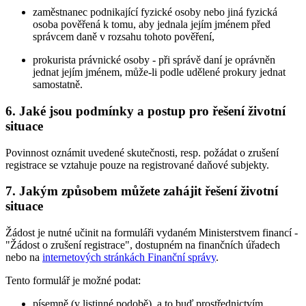
zaměstnanec podnikající fyzické osoby nebo jiná fyzická
osoba pověřená k tomu, aby jednala jejím jménem před
správcem daně v rozsahu tohoto pověření,
prokurista právnické osoby - při správě daní je oprávněn
jednat jejím jménem, může-li podle udělené prokury jednat
samostatně.
6. Jaké jsou podmínky a postup pro řešení životní
situace
Povinnost oznámit uvedené skutečnosti, resp. požádat o zrušení
registrace se vztahuje pouze na registrované daňové subjekty.
7. Jakým způsobem můžete zahájit řešení životní
situace
Žádost je nutné učinit na formuláři vydaném Ministerstvem financí -
"Žádost o zrušení registrace", dostupném na finančních úřadech
nebo na
internetových stránkách Finanční správy
.
Tento formulář je možné podat:
písemně (v listinné podobě)
, a to buď prostřednictvím