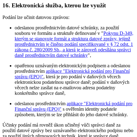
16. Elektronická služba, kterou lze využít
Podání lze učinit datovou zprávou:
odeslanou prostřednictvím datové schránky, za použití
souboru ve formátu a struktuře definované v "
Pokynu D-349,
kterým se stanovuje formát a struktura datové zprávy, jejímž
prostřednictvím je činěno podání specifikované v § 72 odst. 1
zákona č. 280/2009 Sb., a která je zároveň odesílána správci
daně prostřednictvím datové schránky
",
opatřenou uznávaným elektronickým podpisem a odeslanou
prostřednictvím
aplikace "Elektronická podání pro Finanční
správu (EPO)"
, která je pro podání v daňových věcech
elektronickou podatelnou správce daně; podání v daňových
věcech nelze zasílat na e-mailovou adresu podatelny
konkrétního správce daně,
odeslanou prostřednictvím
aplikace "Elektronická podání pro
Finanční správu (EPO)"
s ověřením identity podatele
způsobem, kterým se lze přihlásit do jeho datové schránky.
Účinky podání má rovněž úkon učiněný vůči správci daně za
použití datové zprávy bez uznávaného elektronického podpisu nebo
za použití jiných přenosových technik, které je správce daně