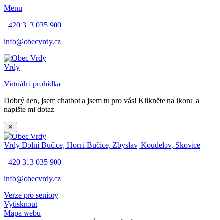
Menu
+420 313 035 900
info@obecvrdy.cz
Vrdy
Virtuální prohídka
Dobrý den, jsem chatbot a jsem tu pro vás! Klikněte na ikonu a
napište mi dotaz.
✕
Vrdy
Dolní Bučice, Horní Bučice, Zbyslav, Koudelov, Skovice
+420 313 035 900
info@obecvrdy.cz
Verze pro seniory
Vytisknout
Mapa webu