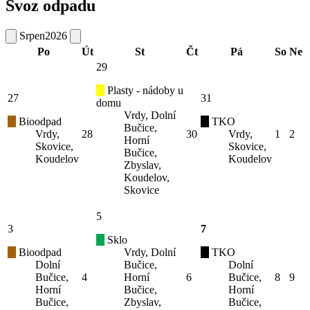
Svoz odpadu
Srpen
2026
Po
Út
St
Čt
Pá
So
Ne
29
Plasty - nádoby u
27
31
domu
Vrdy, Dolní
Bioodpad
TKO
Bučice,
Vrdy,
28
30
Vrdy,
1
2
Horní
Skovice,
Skovice,
Bučice,
Koudelov
Koudelov
Zbyslav,
Koudelov,
Skovice
5
3
7
Sklo
Bioodpad
Vrdy, Dolní
TKO
Dolní
Bučice,
Dolní
Bučice,
4
Horní
6
Bučice,
8
9
Horní
Bučice,
Horní
Bučice,
Zbyslav,
Bučice,