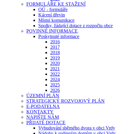
FORMULÁŘE KE STAŽENÍ
OÚ - formuláře
Kácení dřevin
Místní komunikace
Spolky, žádající dotace z rozpočtu obce
POVINNÉ INFORMACE
Poskytnuté informace
2016
2017
2018
2019
2020
2021
2022
2024
2025
2026
ÚZEMNÍ PLÁN
STRATEGICKÝ ROZVOJOVÝ PLÁN
E-PODATELNA
KONTAKTY
NAPIŠTE NÁM
PŘIJATÉ DOTACE
Vybudování sběrného dvora v obci Vrdy
Nádoby k rodinným domům v obci Vrdy