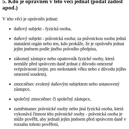
5. Kdo je oprávněn v této věci jednat (podat žádost
apod.)
V této věci je oprávněn jednat:
daňový subjekt - fyzická osoba,
daňový subjekt - právnická osoba; za právnickou osobu jedná
statutární orgán nebo ten, kdo prokáže, že je oprávněn jednat
jejím jménem podle jiného právního předpisu,
zákonný zástupce nebo opatrovník fyzické osoby, která
nemůže před správcem daně jednat z důvodu omezené
svéprávnosti (zejm. pro nedostatek věku nebo z důvodu jejího
omezení soudem),
zmocněnec zvolený daňovým subjektem nebo ustanovený
zástupce,
společný zmocněnec či společný zástupce,
zaměstnanec právnické osoby nebo jiná fyzická osoba, která
vykonává činnost této právnické osoby - právnická osoba je
může pověřit, aby jednali jejím jménem před správcem daně v
rozsahu tohoto pověření,