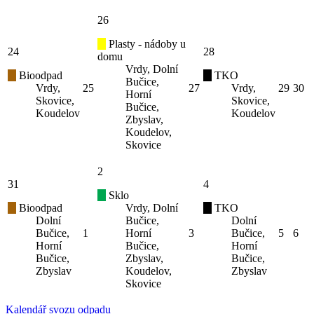
26
Plasty - nádoby u
24
28
domu
Vrdy, Dolní
Bioodpad
TKO
Bučice,
Vrdy,
25
27
Vrdy,
29
30
Horní
Skovice,
Skovice,
Bučice,
Koudelov
Koudelov
Zbyslav,
Koudelov,
Skovice
2
31
4
Sklo
Bioodpad
Vrdy, Dolní
TKO
Dolní
Bučice,
Dolní
Bučice,
1
Horní
3
Bučice,
5
6
Horní
Bučice,
Horní
Bučice,
Zbyslav,
Bučice,
Zbyslav
Koudelov,
Zbyslav
Skovice
Kalendář svozu odpadu