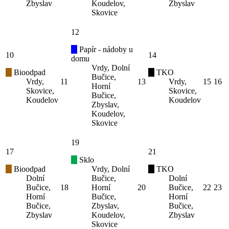
Zbyslav
Koudelov,
Zbyslav
Skovice
12
Papír - nádoby u
10
14
domu
Vrdy, Dolní
Bioodpad
TKO
Bučice,
Vrdy,
11
13
Vrdy,
15
16
Horní
Skovice,
Skovice,
Bučice,
Koudelov
Koudelov
Zbyslav,
Koudelov,
Skovice
19
17
21
Sklo
Bioodpad
Vrdy, Dolní
TKO
Dolní
Bučice,
Dolní
Bučice,
18
Horní
20
Bučice,
22
23
Horní
Bučice,
Horní
Bučice,
Zbyslav,
Bučice,
Zbyslav
Koudelov,
Zbyslav
Skovice