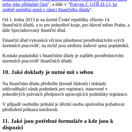
nebo jeho příslušné části
", a dále v "
Pokynu č. GFŘ-D-13, ke
změně umístění spisů v rámci finančního úřadu
".
Od 1. ledna 2013 je na území České republiky zřízeno 14
finančních úřadů, a to pro jednotlivé kraje, pro hlavní město Prahu, a
dále Specializovaný finanční úřad.
Finanční úřad vykonává věcnou působnost prostřednictvím svých
územních pracovišť, na nichž jsou uloženy daňové spisy poplatníků.
Kontakt poplatníků s finančními úřady je zajištěn prostřednictvím
územních pracovišť finančních úřadů.
10. Jaké doklady je nutné mít s sebou
Na finančním úřadu předložte (kromě žádosti) i doklady
odůvodňující zánik podmínek pro registraci, stanovené v
jednotlivých právních předpisech upravujících podmínky registrace.
V případě osobního jednání je úřední osoba oprávněna požadovat
předložení průkazu totožnosti.
11. Jaké jsou potřebné formuláře a kde jsou k
dispozici