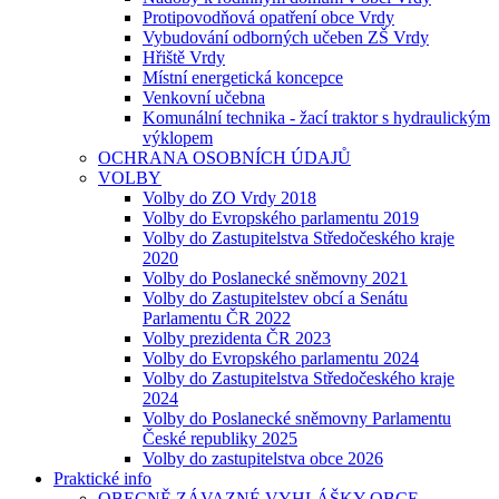
Protipovodňová opatření obce Vrdy
Vybudování odborných učeben ZŠ Vrdy
Hřiště Vrdy
Místní energetická koncepce
Venkovní učebna
Komunální technika - žací traktor s hydraulickým
výklopem
OCHRANA OSOBNÍCH ÚDAJŮ
VOLBY
Volby do ZO Vrdy 2018
Volby do Evropského parlamentu 2019
Volby do Zastupitelstva Středočeského kraje
2020
Volby do Poslanecké sněmovny 2021
Volby do Zastupitelstev obcí a Senátu
Parlamentu ČR 2022
Volby prezidenta ČR 2023
Volby do Evropského parlamentu 2024
Volby do Zastupitelstva Středočeského kraje
2024
Volby do Poslanecké sněmovny Parlamentu
České republiky 2025
Volby do zastupitelstva obce 2026
Praktické info
OBECNĚ ZÁVAZNÉ VYHLÁŠKY OBCE