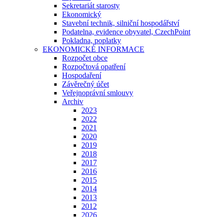
Sekretariát starosty
Ekonomický
Stavební technik, silniční hospodářství
Podatelna, evidence obyvatel, CzechPoint
Pokladna, poplatky
EKONOMICKÉ INFORMACE
Rozpočet obce
Rozpočtová opatření
Hospodaření
Závěrečný účet
Veřejnoprávní smlouvy
Archiv
2023
2022
2021
2020
2019
2018
2017
2016
2015
2014
2013
2012
2026