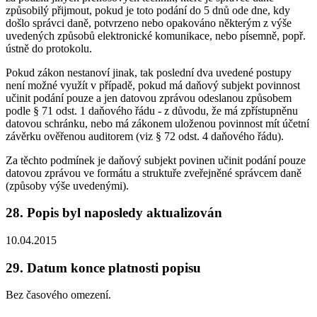
způsobilý přijmout, pokud je toto podání do 5 dnů ode dne, kdy
došlo správci daně, potvrzeno nebo opakováno některým z výše
uvedených způsobů elektronické komunikace, nebo písemně, popř.
ústně do protokolu.
Pokud zákon nestanoví jinak, tak poslední dva uvedené postupy
není možné využít v případě, pokud má daňový subjekt povinnost
učinit podání pouze a jen datovou zprávou odeslanou způsobem
podle § 71 odst. 1 daňového řádu - z důvodu, že má zpřístupněnu
datovou schránku, nebo má zákonem uloženou povinnost mít účetní
závěrku ověřenou auditorem (viz § 72 odst. 4 daňového řádu).
Za těchto podmínek je daňový subjekt povinen učinit podání pouze
datovou zprávou ve formátu a struktuře zveřejněné správcem daně
(způsoby výše uvedenými).
28. Popis byl naposledy aktualizován
10.04.2015
29. Datum konce platnosti popisu
Bez časového omezení.