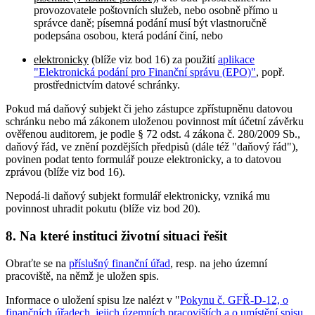
provozovatele poštovních služeb, nebo osobně přímo u
správce daně; písemná podání musí být vlastnoručně
podepsána osobou, která podání činí, nebo
elektronicky
(blíže viz bod 16) za použití
aplikace
"Elektronická podání pro Finanční správu (EPO)"
, popř.
prostřednictvím datové schránky.
Pokud má daňový subjekt či jeho zástupce zpřístupněnu datovou
schránku nebo má zákonem uloženou povinnost mít účetní závěrku
ověřenou auditorem, je podle § 72 odst. 4 zákona č. 280/2009 Sb.,
daňový řád, ve znění pozdějších předpisů (dále též "daňový řád"),
povinen podat tento formulář pouze elektronicky, a to datovou
zprávou (blíže viz bod 16).
Nepodá-li daňový subjekt formulář elektronicky, vzniká mu
povinnost uhradit pokutu (blíže viz bod 20).
8. Na které instituci životní situaci řešit
Obraťte se na
příslušný finanční úřad
, resp. na jeho územní
pracoviště, na němž je uložen spis.
Informace o uložení spisu lze nalézt v "
Pokynu č. GFŘ-D-12, o
finančních úřadech, jejich územních pracovištích a o umístění spisu