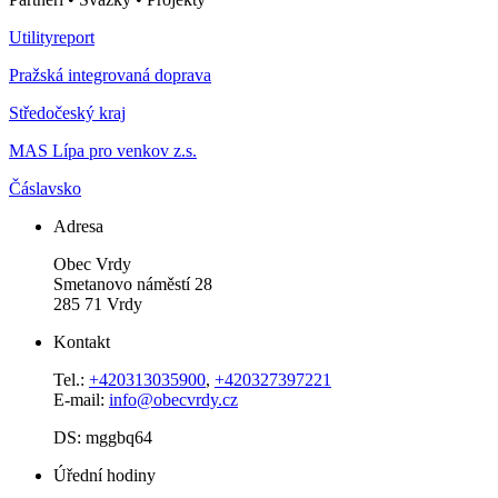
Utilityreport
Pražská integrovaná doprava
Středočeský kraj
MAS Lípa pro venkov z.s.
Čáslavsko
Adresa
Obec Vrdy
Smetanovo náměstí 28
285 71 Vrdy
Kontakt
Tel.:
+420313035900
,
+420327397221
E-mail:
info@obecvrdy.cz
DS: mggbq64
Úřední hodiny