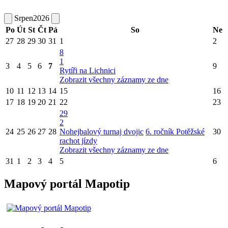
Srpen
2026
Po
Út
St
Čt
Pá
So
Ne
27
28
29
30
31
1
2
8
1
3
4
5
6
7
9
Rytíři na Lichnici
Zobrazit všechny záznamy ze dne
10
11
12
13
14
15
16
17
18
19
20
21
22
23
29
2
24
25
26
27
28
Nohejbalový turnaj dvojic
6. ročník Potěžské
30
rachot jízdy
Zobrazit všechny záznamy ze dne
31
1
2
3
4
5
6
Mapový portál Mapotip