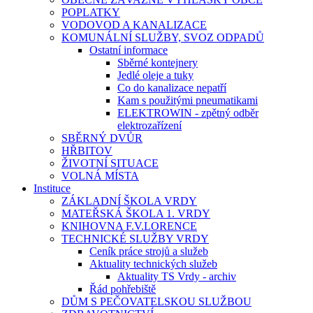
POPLATKY
VODOVOD A KANALIZACE
KOMUNÁLNÍ SLUŽBY, SVOZ ODPADŮ
Ostatní informace
Sběrné kontejnery
Jedlé oleje a tuky
Co do kanalizace nepatří
Kam s použitými pneumatikami
ELEKTROWIN - zpětný odběr
elektrozařízení
SBĚRNÝ DVŮR
HŘBITOV
ŽIVOTNÍ SITUACE
VOLNÁ MÍSTA
Instituce
ZÁKLADNÍ ŠKOLA VRDY
MATEŘSKÁ ŠKOLA 1. VRDY
KNIHOVNA F.V.LORENCE
TECHNICKÉ SLUŽBY VRDY
Ceník práce strojů a služeb
Aktuality technických služeb
Aktuality TS Vrdy - archiv
Řád pohřebiště
DŮM S PEČOVATELSKOU SLUŽBOU