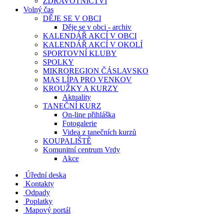
ZDRAVOTNICTVÍ
Volný čas
DĚJE SE V OBCI
Děje se v obci - archiv
KALENDÁŘ AKCÍ V OBCI
KALENDÁŘ AKCÍ V OKOLÍ
SPORTOVNÍ KLUBY
SPOLKY
MIKROREGION ČÁSLAVSKO
MAS LÍPA PRO VENKOV
KROUŽKY A KURZY
Aktuality
TANEČNÍ KURZ
On-line přihláška
Fotogalerie
Videa z tanečních kurzů
KOUPALIŠTĚ
Komunitní centrum Vrdy
Akce
Úřední deska
Kontakty
Odpady
Poplatky
Mapový portál