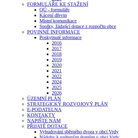
FORMULÁŘE KE STAŽENÍ
OÚ - formuláře
Kácení dřevin
Místní komunikace
Spolky, žádající dotace z rozpočtu obce
POVINNÉ INFORMACE
Poskytnuté informace
2016
2017
2018
2019
2020
2021
2022
2024
2025
2026
ÚZEMNÍ PLÁN
STRATEGICKÝ ROZVOJOVÝ PLÁN
E-PODATELNA
KONTAKTY
NAPIŠTE NÁM
PŘIJATÉ DOTACE
Vybudování sběrného dvora v obci Vrdy
Nádoby k rodinným domům v obci Vrdy