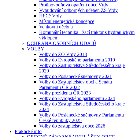
Protipovodňová opatření obce Vrdy
Vybudování odborných učeben ZŠ Vrdy
Hřiště Vrdy
Místní energetická koncepce
Venkovní učebna
Komunální technika - žací traktor s hydraulickým
výklopem
OCHRANA OSOBNÍCH ÚDAJŮ
VOLBY
Volby do ZO Vrdy 2018
Volby do Evropského parlamentu 2019
Volby do Zastupitelstva Středočeského kraje
2020
Volby do Poslanecké sněmovny 2021
Volby do Zastupitelstev obcí a Senátu
Parlamentu ČR 2022
Volby prezidenta ČR 2023
Volby do Evropského parlamentu 2024
Volby do Zastupitelstva Středočeského kraje
2024
Volby do Poslanecké sněmovny Parlamentu
České republiky 2025
Volby do zastupitelstva obce 2026
Praktické info
OBECNĚ ZÁVAZNÉ VYHLÁŠKY OBCE