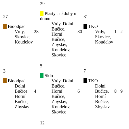
29
Plasty - nádoby u
27
31
domu
Vrdy, Dolní
Bioodpad
TKO
Bučice,
Vrdy,
28
30
Vrdy,
1
2
Horní
Skovice,
Skovice,
Bučice,
Koudelov
Koudelov
Zbyslav,
Koudelov,
Skovice
5
3
7
Sklo
Bioodpad
Vrdy, Dolní
TKO
Dolní
Bučice,
Dolní
Bučice,
4
Horní
6
Bučice,
8
9
Horní
Bučice,
Horní
Bučice,
Zbyslav,
Bučice,
Zbyslav
Koudelov,
Zbyslav
Skovice
12