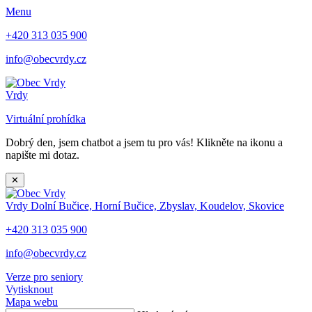
Menu
+420 313 035 900
info@obecvrdy.cz
Vrdy
Virtuální prohídka
Dobrý den, jsem chatbot a jsem tu pro vás! Klikněte na ikonu a
napište mi dotaz.
✕
Vrdy
Dolní Bučice, Horní Bučice, Zbyslav, Koudelov, Skovice
+420 313 035 900
info@obecvrdy.cz
Verze pro seniory
Vytisknout
Mapa webu