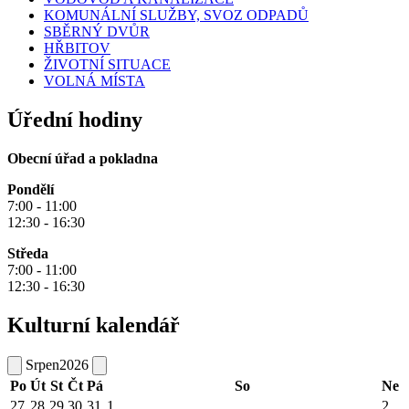
KOMUNÁLNÍ SLUŽBY, SVOZ ODPADŮ
SBĚRNÝ DVŮR
HŘBITOV
ŽIVOTNÍ SITUACE
VOLNÁ MÍSTA
Úřední hodiny
Obecní úřad a pokladna
Pondělí
7:00 - 11:00
12:30 - 16:30
Středa
7:00 - 11:00
12:30 - 16:30
Kulturní kalendář
Srpen
2026
Po
Út
St
Čt
Pá
So
Ne
27
28
29
30
31
1
2