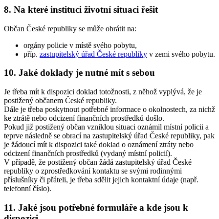
8. Na které instituci životní situaci řešit
Občan České republiky se může obrátit na:
orgány policie v místě svého pobytu,
příp.
zastupitelský úřad České republiky
v zemi svého pobytu.
10. Jaké doklady je nutné mít s sebou
Je třeba mít k dispozici doklad totožnosti, z něhož vyplývá, že je
postižený občanem České republiky.
Dále je třeba poskytnout potřebné informace o okolnostech, za nichž
ke ztrátě nebo odcizení finančních prostředků došlo.
Pokud již postižený občan vzniklou situaci oznámil místní policii a
teprve následně se obrací na zastupitelský úřad České republiky, pak
je žádoucí mít k dispozici také doklad o oznámení ztráty nebo
odcizení finančních prostředků (vydaný místní policií).
V případě, že postižený občan žádá zastupitelský úřad České
republiky o zprostředkování kontaktu se svými rodinnými
příslušníky či přáteli, je třeba sdělit jejich kontaktní údaje (např.
telefonní číslo).
11. Jaké jsou potřebné formuláře a kde jsou k
dispozici