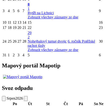
8
1
3
4
5
6
7
9
Rytíři na Lichnici
Zobrazit všechny záznamy ze dne
10
11
12
13
14
15
16
17
18
19
20
21
22
23
29
2
24
25
26
27
28
Nohejbalový turnaj dvojic
6. ročník Potěžské
30
rachot jízdy
Zobrazit všechny záznamy ze dne
31
1
2
3
4
5
6
Mapový portál Mapotip
Svoz odpadu
Srpen
2026
Po
Út
St
Čt
Pá
So
Ne