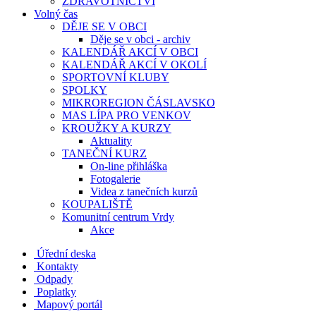
ZDRAVOTNICTVÍ
Volný čas
DĚJE SE V OBCI
Děje se v obci - archiv
KALENDÁŘ AKCÍ V OBCI
KALENDÁŘ AKCÍ V OKOLÍ
SPORTOVNÍ KLUBY
SPOLKY
MIKROREGION ČÁSLAVSKO
MAS LÍPA PRO VENKOV
KROUŽKY A KURZY
Aktuality
TANEČNÍ KURZ
On-line přihláška
Fotogalerie
Videa z tanečních kurzů
KOUPALIŠTĚ
Komunitní centrum Vrdy
Akce
Úřední deska
Kontakty
Odpady
Poplatky
Mapový portál