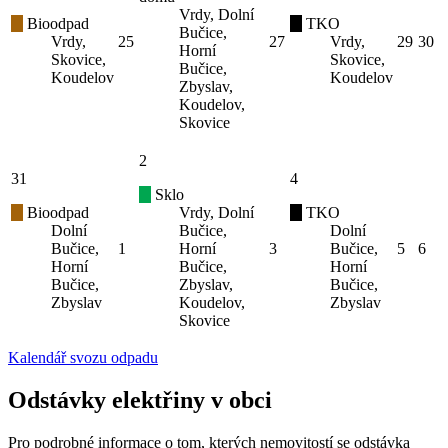
Vrdy, Dolní
Bioodpad
TKO
Bučice,
Vrdy,
25
27
Vrdy,
29
30
Horní
Skovice,
Skovice,
Bučice,
Koudelov
Koudelov
Zbyslav,
Koudelov,
Skovice
2
31
4
Sklo
Bioodpad
Vrdy, Dolní
TKO
Dolní
Bučice,
Dolní
Bučice,
1
Horní
3
Bučice,
5
6
Horní
Bučice,
Horní
Bučice,
Zbyslav,
Bučice,
Zbyslav
Koudelov,
Zbyslav
Skovice
Kalendář svozu odpadu
Odstávky elektřiny v obci
Pro podrobné informace o tom, kterých nemovitostí se odstávka