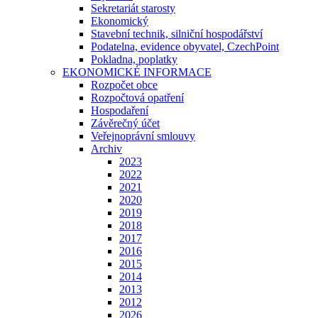
Sekretariát starosty
Ekonomický
Stavební technik, silniční hospodářství
Podatelna, evidence obyvatel, CzechPoint
Pokladna, poplatky
EKONOMICKÉ INFORMACE
Rozpočet obce
Rozpočtová opatření
Hospodaření
Závěrečný účet
Veřejnoprávní smlouvy
Archiv
2023
2022
2021
2020
2019
2018
2017
2016
2015
2014
2013
2012
2026