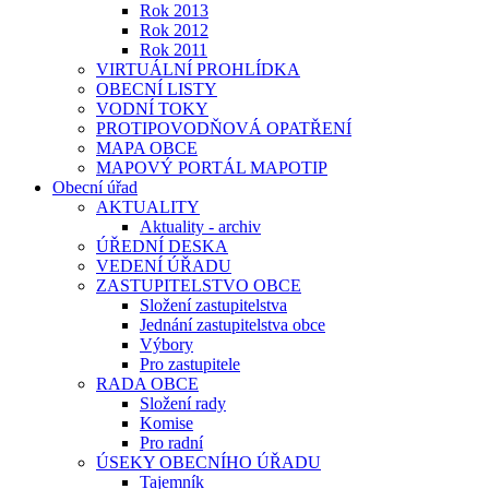
Rok 2013
Rok 2012
Rok 2011
VIRTUÁLNÍ PROHLÍDKA
OBECNÍ LISTY
VODNÍ TOKY
PROTIPOVODŇOVÁ OPATŘENÍ
MAPA OBCE
MAPOVÝ PORTÁL MAPOTIP
Obecní úřad
AKTUALITY
Aktuality - archiv
ÚŘEDNÍ DESKA
VEDENÍ ÚŘADU
ZASTUPITELSTVO OBCE
Složení zastupitelstva
Jednání zastupitelstva obce
Výbory
Pro zastupitele
RADA OBCE
Složení rady
Komise
Pro radní
ÚSEKY OBECNÍHO ÚŘADU
Tajemník