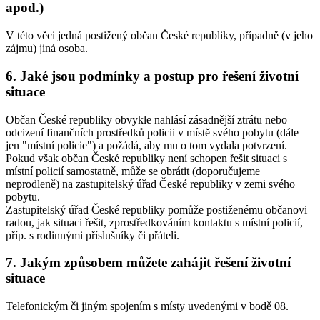
apod.)
V této věci jedná postižený občan České republiky, případně (v jeho
zájmu) jiná osoba.
6. Jaké jsou podmínky a postup pro řešení životní
situace
Občan České republiky obvykle nahlásí zásadnější ztrátu nebo
odcizení finančních prostředků policii v místě svého pobytu (dále
jen "místní policie") a požádá, aby mu o tom vydala potvrzení.
Pokud však občan České republiky není schopen řešit situaci s
místní policií samostatně, může se obrátit (doporučujeme
neprodleně) na zastupitelský úřad České republiky v zemi svého
pobytu.
Zastupitelský úřad České republiky pomůže postiženému občanovi
radou, jak situaci řešit, zprostředkováním kontaktu s místní policií,
příp. s rodinnými příslušníky či přáteli.
7. Jakým způsobem můžete zahájit řešení životní
situace
Telefonickým či jiným spojením s místy uvedenými v bodě 08.