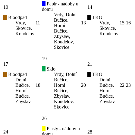
Papír - nádoby u
10
14
domu
Vrdy, Dolní
Bioodpad
TKO
Bučice,
Vrdy,
11
13
Vrdy,
15
16
Horní
Skovice,
Skovice,
Bučice,
Koudelov
Koudelov
Zbyslav,
Koudelov,
Skovice
19
17
21
Sklo
Bioodpad
Vrdy, Dolní
TKO
Dolní
Bučice,
Dolní
Bučice,
18
Horní
20
Bučice,
22
23
Horní
Bučice,
Horní
Bučice,
Zbyslav,
Bučice,
Zbyslav
Koudelov,
Zbyslav
Skovice
26
Plasty - nádoby u
24
28
domu