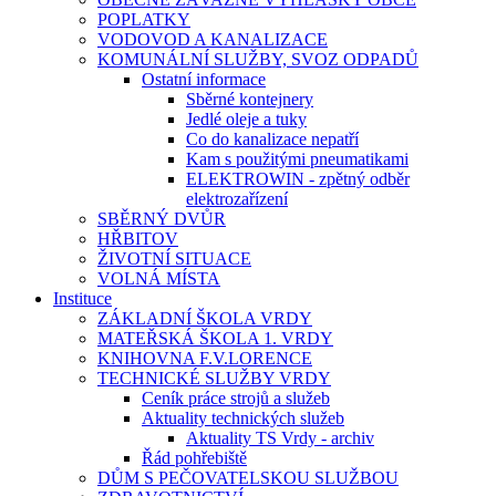
POPLATKY
VODOVOD A KANALIZACE
KOMUNÁLNÍ SLUŽBY, SVOZ ODPADŮ
Ostatní informace
Sběrné kontejnery
Jedlé oleje a tuky
Co do kanalizace nepatří
Kam s použitými pneumatikami
ELEKTROWIN - zpětný odběr
elektrozařízení
SBĚRNÝ DVŮR
HŘBITOV
ŽIVOTNÍ SITUACE
VOLNÁ MÍSTA
Instituce
ZÁKLADNÍ ŠKOLA VRDY
MATEŘSKÁ ŠKOLA 1. VRDY
KNIHOVNA F.V.LORENCE
TECHNICKÉ SLUŽBY VRDY
Ceník práce strojů a služeb
Aktuality technických služeb
Aktuality TS Vrdy - archiv
Řád pohřebiště
DŮM S PEČOVATELSKOU SLUŽBOU