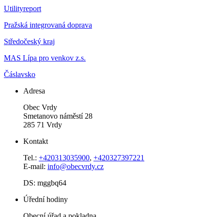
Utilityreport
Pražská integrovaná doprava
Středočeský kraj
MAS Lípa pro venkov z.s.
Čáslavsko
Adresa
Obec Vrdy
Smetanovo náměstí 28
285 71 Vrdy
Kontakt
Tel.:
+420313035900
,
+420327397221
E-mail:
info@obecvrdy.cz
DS: mggbq64
Úřední hodiny
Obecní úřad a pokladna