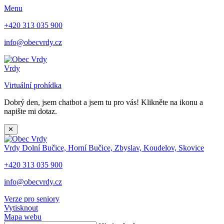
Menu
+420 313 035 900
info@obecvrdy.cz
Vrdy
Virtuální prohídka
Dobrý den, jsem chatbot a jsem tu pro vás! Klikněte na ikonu a
napište mi dotaz.
✕
Vrdy
Dolní Bučice, Horní Bučice, Zbyslav, Koudelov, Skovice
+420 313 035 900
info@obecvrdy.cz
Verze pro seniory
Vytisknout
Mapa webu