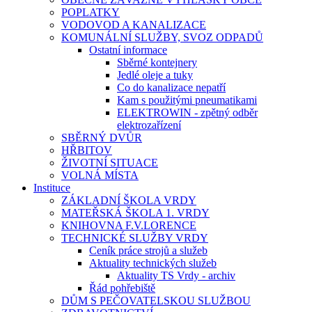
POPLATKY
VODOVOD A KANALIZACE
KOMUNÁLNÍ SLUŽBY, SVOZ ODPADŮ
Ostatní informace
Sběrné kontejnery
Jedlé oleje a tuky
Co do kanalizace nepatří
Kam s použitými pneumatikami
ELEKTROWIN - zpětný odběr
elektrozařízení
SBĚRNÝ DVŮR
HŘBITOV
ŽIVOTNÍ SITUACE
VOLNÁ MÍSTA
Instituce
ZÁKLADNÍ ŠKOLA VRDY
MATEŘSKÁ ŠKOLA 1. VRDY
KNIHOVNA F.V.LORENCE
TECHNICKÉ SLUŽBY VRDY
Ceník práce strojů a služeb
Aktuality technických služeb
Aktuality TS Vrdy - archiv
Řád pohřebiště
DŮM S PEČOVATELSKOU SLUŽBOU