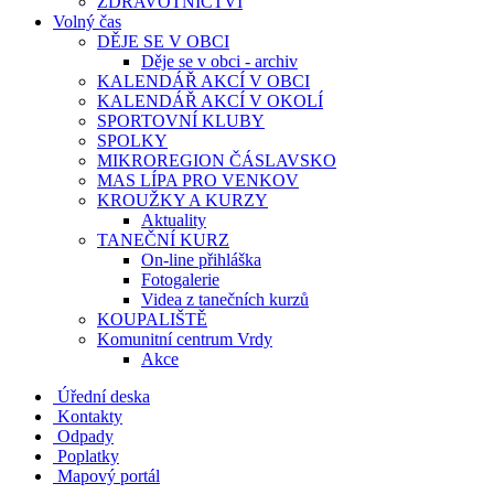
ZDRAVOTNICTVÍ
Volný čas
DĚJE SE V OBCI
Děje se v obci - archiv
KALENDÁŘ AKCÍ V OBCI
KALENDÁŘ AKCÍ V OKOLÍ
SPORTOVNÍ KLUBY
SPOLKY
MIKROREGION ČÁSLAVSKO
MAS LÍPA PRO VENKOV
KROUŽKY A KURZY
Aktuality
TANEČNÍ KURZ
On-line přihláška
Fotogalerie
Videa z tanečních kurzů
KOUPALIŠTĚ
Komunitní centrum Vrdy
Akce
Úřední deska
Kontakty
Odpady
Poplatky
Mapový portál