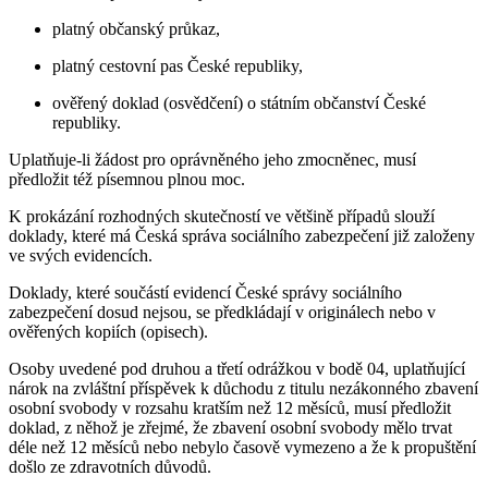
platný občanský průkaz,
platný cestovní pas České republiky,
ověřený doklad (osvědčení) o státním občanství České
republiky.
Uplatňuje-li žádost pro oprávněného jeho zmocněnec, musí
předložit též písemnou plnou moc.
K prokázání rozhodných skutečností ve většině případů slouží
doklady, které má Česká správa sociálního zabezpečení již založeny
ve svých evidencích.
Doklady, které součástí evidencí České správy sociálního
zabezpečení dosud nejsou, se předkládají v originálech nebo v
ověřených kopiích (opisech).
Osoby uvedené pod druhou a třetí odrážkou v bodě 04, uplatňující
nárok na zvláštní příspěvek k důchodu z titulu nezákonného zbavení
osobní svobody v rozsahu kratším než 12 měsíců, musí předložit
doklad, z něhož je zřejmé, že zbavení osobní svobody mělo trvat
déle než 12 měsíců nebo nebylo časově vymezeno a že k propuštění
došlo ze zdravotních důvodů.