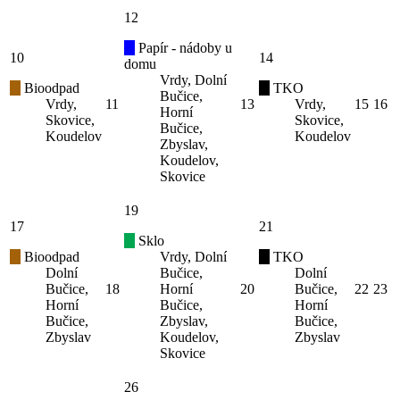
12
Papír - nádoby u
10
14
domu
Vrdy, Dolní
Bioodpad
TKO
Bučice,
Vrdy,
11
13
Vrdy,
15
16
Horní
Skovice,
Skovice,
Bučice,
Koudelov
Koudelov
Zbyslav,
Koudelov,
Skovice
19
17
21
Sklo
Bioodpad
Vrdy, Dolní
TKO
Dolní
Bučice,
Dolní
Bučice,
18
Horní
20
Bučice,
22
23
Horní
Bučice,
Horní
Bučice,
Zbyslav,
Bučice,
Zbyslav
Koudelov,
Zbyslav
Skovice
26