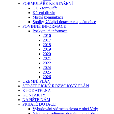
FORMULÁŘE KE STAŽENÍ
OÚ - formuláře
Kácení dřevin
Místní komunikace
Spolky, žádající dotace z rozpočtu obce
POVINNÉ INFORMACE
Poskytnuté informace
2016
2017
2018
2019
2020
2021
2022
2024
2025
2026
ÚZEMNÍ PLÁN
STRATEGICKÝ ROZVOJOVÝ PLÁN
E-PODATELNA
KONTAKTY
NAPIŠTE NÁM
PŘIJATÉ DOTACE
Vybudování sběrného dvora v obci Vrdy
Nádoby k rodinným domům v obci Vrdy