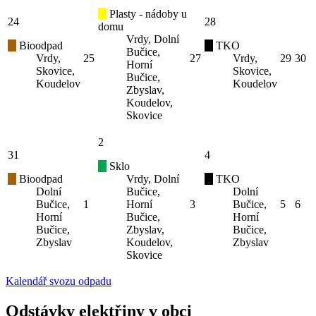
Plasty - nádoby u
24
28
domu
Vrdy, Dolní
Bioodpad
TKO
Bučice,
Vrdy,
25
27
Vrdy,
29
30
Horní
Skovice,
Skovice,
Bučice,
Koudelov
Koudelov
Zbyslav,
Koudelov,
Skovice
2
31
4
Sklo
Bioodpad
Vrdy, Dolní
TKO
Dolní
Bučice,
Dolní
Bučice,
1
Horní
3
Bučice,
5
6
Horní
Bučice,
Horní
Bučice,
Zbyslav,
Bučice,
Zbyslav
Koudelov,
Zbyslav
Skovice
Kalendář svozu odpadu
Odstávky elektřiny v obci