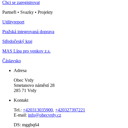
Chci se zaregistrovat
Partneři • Svazky • Projekty
Utilityreport
Pražská integrovaná doprava
Středočeský kraj
MAS Lípa pro venkov z.s.
Čáslavsko
Adresa
Obec Vrdy
Smetanovo náměstí 28
285 71 Vrdy
Kontakt
Tel.:
+420313035900
,
+420327397221
E-mail:
info@obecvrdy.cz
DS: mggbq64