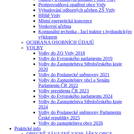
Protipovodňová opatření obce Vrdy
Vybudování odborných učeben ZŠ Vrdy
Hřiště Vrdy
Místní energetická koncepce
Venkovní učebna
Komunální technika - žací traktor s hydraulickým
výklopem
OCHRANA OSOBNÍCH ÚDAJŮ
VOLBY
Volby do ZO Vrdy 2018
Volby do Evropského parlamentu 2019
Volby do Zastupitelstva Středočeského kraje
2020
Volby do Poslanecké sněmovny 2021
Volby do Zastupitelstev obcí a Senátu
Parlamentu ČR 2022
Volby prezidenta ČR 2023
Volby do Evropského parlamentu 2024
Volby do Zastupitelstva Středočeského kraje
2024
Volby do Poslanecké sněmovny Parlamentu
České republiky 2025
Volby do zastupitelstva obce 2026
Praktické info
OBECNĚ ZÁVAZNÉ VYHLÁŠKY OBCE