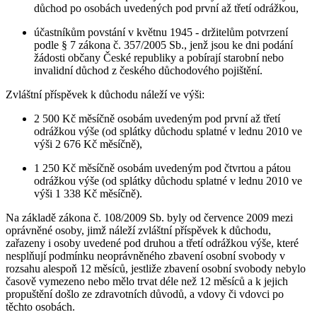
důchod po osobách uvedených pod první až třetí odrážkou,
účastníkům povstání v květnu 1945 - držitelům potvrzení
podle § 7 zákona č. 357/2005 Sb., jenž jsou ke dni podání
žádosti občany České republiky a pobírají starobní nebo
invalidní důchod z českého důchodového pojištění.
Zvláštní příspěvek k důchodu náleží ve výši:
2 500 Kč měsíčně osobám uvedeným pod první až třetí
odrážkou výše (od splátky důchodu splatné v lednu 2010 ve
výši 2 676 Kč měsíčně),
1 250 Kč měsíčně osobám uvedeným pod čtvrtou a pátou
odrážkou výše (od splátky důchodu splatné v lednu 2010 ve
výši 1 338 Kč měsíčně).
Na základě zákona č. 108/2009 Sb. byly od července 2009 mezi
oprávněné osoby, jimž náleží zvláštní příspěvek k důchodu,
zařazeny i osoby uvedené pod druhou a třetí odrážkou výše, které
nesplňují podmínku neoprávněného zbavení osobní svobody v
rozsahu alespoň 12 měsíců, jestliže zbavení osobní svobody nebylo
časově vymezeno nebo mělo trvat déle než 12 měsíců a k jejich
propuštění došlo ze zdravotních důvodů, a vdovy či vdovci po
těchto osobách.