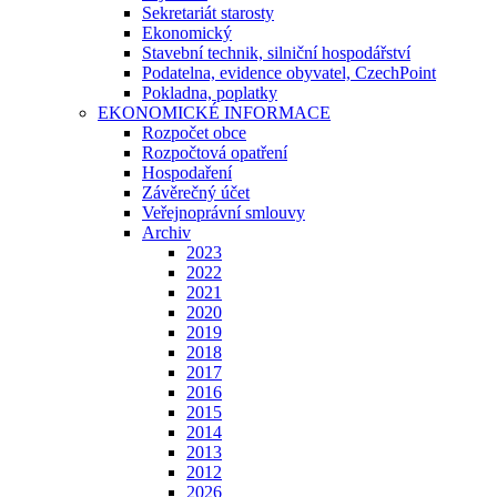
Sekretariát starosty
Ekonomický
Stavební technik, silniční hospodářství
Podatelna, evidence obyvatel, CzechPoint
Pokladna, poplatky
EKONOMICKÉ INFORMACE
Rozpočet obce
Rozpočtová opatření
Hospodaření
Závěrečný účet
Veřejnoprávní smlouvy
Archiv
2023
2022
2021
2020
2019
2018
2017
2016
2015
2014
2013
2012
2026