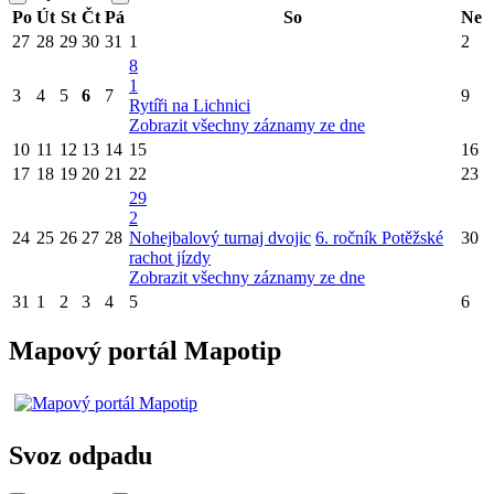
Po
Út
St
Čt
Pá
So
Ne
27
28
29
30
31
1
2
8
1
3
4
5
6
7
9
Rytíři na Lichnici
Zobrazit všechny záznamy ze dne
10
11
12
13
14
15
16
17
18
19
20
21
22
23
29
2
24
25
26
27
28
Nohejbalový turnaj dvojic
6. ročník Potěžské
30
rachot jízdy
Zobrazit všechny záznamy ze dne
31
1
2
3
4
5
6
Mapový portál Mapotip
Svoz odpadu