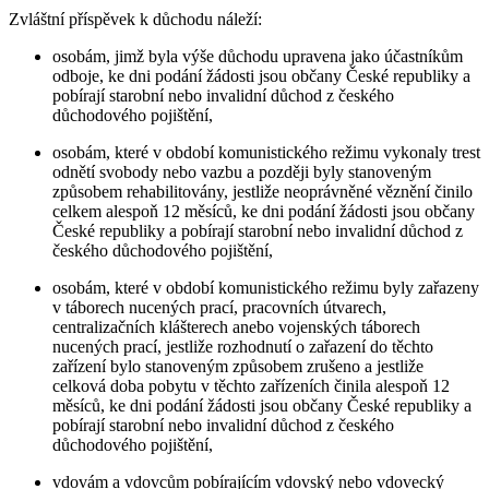
Zvláštní příspěvek k důchodu náleží:
osobám, jimž byla výše důchodu upravena jako účastníkům
odboje, ke dni podání žádosti jsou občany České republiky a
pobírají starobní nebo invalidní důchod z českého
důchodového pojištění,
osobám, které v období komunistického režimu vykonaly trest
odnětí svobody nebo vazbu a později byly stanoveným
způsobem rehabilitovány, jestliže neoprávněné věznění činilo
celkem alespoň 12 měsíců, ke dni podání žádosti jsou občany
České republiky a pobírají starobní nebo invalidní důchod z
českého důchodového pojištění,
osobám, které v období komunistického režimu byly zařazeny
v táborech nucených prací, pracovních útvarech,
centralizačních klášterech anebo vojenských táborech
nucených prací, jestliže rozhodnutí o zařazení do těchto
zařízení bylo stanoveným způsobem zrušeno a jestliže
celková doba pobytu v těchto zařízeních činila alespoň 12
měsíců, ke dni podání žádosti jsou občany České republiky a
pobírají starobní nebo invalidní důchod z českého
důchodového pojištění,
vdovám a vdovcům pobírajícím vdovský nebo vdovecký