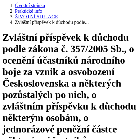
Úvodní stránka
Praktické info
ŽIVOTNÍ SITUACE
Zvláštní příspěvek k důchodu podle...
Zvláštní příspěvek k důchodu
podle zákona č. 357/2005 Sb., o
ocenění účastníků národního
boje za vznik a osvobození
Československa a některých
pozůstalých po nich, o
zvláštním příspěvku k důchodu
některým osobám, o
jednorázové peněžní částce