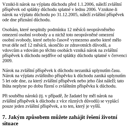
Vznikl-li nárok na výplatu důchodu před 1.1.2006, náleží zvláštní
příspěvek od splátky důchodu splatné v lednu 2006. Vznikne-li
nárok na výplatu důchodu po 31.12.2005, náleží zvláštní příspěvek
ode dne přiznání důchodu.
Osobám, které nesplnily podmínku 12 měsíců neoprávněného
omezení osobní svobody a u nichž toto neoprávněné omezení
osobní svobody, které nebylo časově vymezeno anebo které mělo
trvat déle než 12 měsíců, skončilo ze zdravotních důvodů, a
vdovcům a vdovám po těchto osobách vzniká nárok na zvláštní
příspěvek k důchodu nejdříve od splátky důchodu splatné v červenci
2009.
Nárok na zvláštní příspěvek k důchodu nezaniká uplynutím času.
Nárok na výplatu zvláštního příspěvku k důchodu zaniká uplynutím
5 let ode dne, za který zvláštní příspěvek nebo jeho část náleží; tato
lhůta neplyne po dobu řízení o zvláštním příspěvku k důchodu.
Při souběhu nároků (tj. v případě, že žadatel by měl nárok na
zvláštní příspěvek k důchodu z více různých důvodů) se vyplácí
pouze jeden zvláštní příspěvek, a to ten, který je vyšší.
7. Jakým způsobem můžete zahájit řešení životní
situace