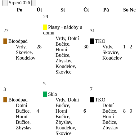
Srpen
2026
Po
Út
St
Čt
Pá
So
Ne
29
Plasty - nádoby u
27
31
domu
Vrdy, Dolní
Bioodpad
TKO
Bučice,
Vrdy,
28
30
Vrdy,
1
2
Horní
Skovice,
Skovice,
Bučice,
Koudelov
Koudelov
Zbyslav,
Koudelov,
Skovice
5
3
7
Sklo
Bioodpad
Vrdy, Dolní
TKO
Dolní
Bučice,
Dolní
Bučice,
4
Horní
6
Bučice,
8
9
Horní
Bučice,
Horní
Bučice,
Zbyslav,
Bučice,
Zbyslav
Koudelov,
Zbyslav
Skovice