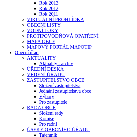
Rok 2013
Rok 2012
Rok 2011
VIRTUÁLNÍ PROHLÍDKA
OBECNÍ LISTY
VODNÍ TOKY
PROTIPOVODŇOVÁ OPATŘENÍ
MAPA OBCE
MAPOVÝ PORTÁL MAPOTIP
Obecní úřad
AKTUALITY
Aktuality - archiv
ÚŘEDNÍ DESKA
VEDENÍ ÚŘADU
ZASTUPITELSTVO OBCE
Složení zastupitelstva
Jednání zastupitelstva obce
Výbory
Pro zastupitele
RADA OBCE
Složení rady
Komise
Pro radní
ÚSEKY OBECNÍHO ÚŘADU
Tajemník