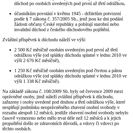
důchod po osobách uvedených pod první až třetí odrážkou,
účastníkům povstání v květnu 1945 - držitelům potvrzení
podle § 7 zákona č. 357/2005 Sb., jenž jsou ke dni podání
žádosti občany České republiky a pobírají starobní nebo
invalidní důchod z českého důchodového pojištění.
Zvláštní příspěvek k důchodu náleží ve výši:
2 500 Kč měsíčně osobám uvedeným pod první až třetí
odrážkou výše (od splátky důchodu splatné v lednu 2010 ve
výši 2 676 Kč měsíčně),
1 250 Kč měsíčně osobám uvedeným pod čtvrtou a pátou
odrážkou výše (od splátky důchodu splatné v lednu 2010 ve
výši 1 338 Kč měsíčně).
Na základě zákona č. 108/2009 Sb. byly od července 2009 mezi
oprávněné osoby, jimž náleží zvláštní příspěvek k důchodu,
zařazeny i osoby uvedené pod druhou a třetí odrážkou výše, které
nesplňují podmínku neoprávněného zbavení osobní svobody v
rozsahu alespoň 12 měsíců, jestliže zbavení osobní svobody nebylo
časově vymezeno nebo mělo trvat déle než 12 měsíců a k jejich
propuštění došlo ze zdravotních důvodů, a vdovy či vdovci po
těchto osobách.