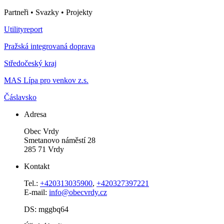
Partneři • Svazky • Projekty
Utilityreport
Pražská integrovaná doprava
Středočeský kraj
MAS Lípa pro venkov z.s.
Čáslavsko
Adresa
Obec Vrdy
Smetanovo náměstí 28
285 71 Vrdy
Kontakt
Tel.:
+420313035900
,
+420327397221
E-mail:
info@obecvrdy.cz
DS: mggbq64