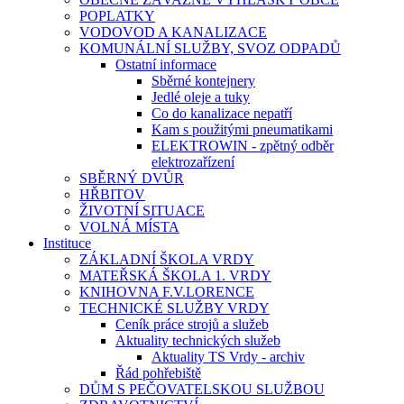
POPLATKY
VODOVOD A KANALIZACE
KOMUNÁLNÍ SLUŽBY, SVOZ ODPADŮ
Ostatní informace
Sběrné kontejnery
Jedlé oleje a tuky
Co do kanalizace nepatří
Kam s použitými pneumatikami
ELEKTROWIN - zpětný odběr
elektrozařízení
SBĚRNÝ DVŮR
HŘBITOV
ŽIVOTNÍ SITUACE
VOLNÁ MÍSTA
Instituce
ZÁKLADNÍ ŠKOLA VRDY
MATEŘSKÁ ŠKOLA 1. VRDY
KNIHOVNA F.V.LORENCE
TECHNICKÉ SLUŽBY VRDY
Ceník práce strojů a služeb
Aktuality technických služeb
Aktuality TS Vrdy - archiv
Řád pohřebiště
DŮM S PEČOVATELSKOU SLUŽBOU