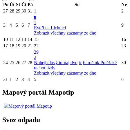
Po
Út
St
Čt
Pá
So
Ne
27
28
29
30
31
1
2
8
1
3
4
5
6
7
9
Rytíři na Lichnici
Zobrazit všechny záznamy ze dne
10
11
12
13
14
15
16
17
18
19
20
21
22
23
29
2
24
25
26
27
28
Nohejbalový turnaj dvojic
6. ročník Potěžské
30
rachot jízdy
Zobrazit všechny záznamy ze dne
31
1
2
3
4
5
6
Mapový portál Mapotip
Svoz odpadu