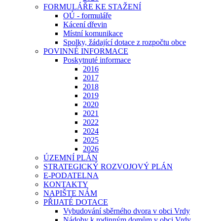
FORMULÁŘE KE STAŽENÍ
OÚ - formuláře
Kácení dřevin
Místní komunikace
Spolky, žádající dotace z rozpočtu obce
POVINNÉ INFORMACE
Poskytnuté informace
2016
2017
2018
2019
2020
2021
2022
2024
2025
2026
ÚZEMNÍ PLÁN
STRATEGICKÝ ROZVOJOVÝ PLÁN
E-PODATELNA
KONTAKTY
NAPIŠTE NÁM
PŘIJATÉ DOTACE
Vybudování sběrného dvora v obci Vrdy
Nádoby k rodinným domům v obci Vrdy