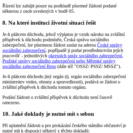
Řízení lze zahájit pouze na podkladě písemné žádosti podané
některou z osob uvedených v bodě 05.
8. Na které instituci životní situaci řešit
Je-li plátcem důchodu, jehož výplatou je vznik nároku na zvláštní
příspěvek k důchodu podmíněn, Česká správa sociálního
zabezpečení, lze písemnou žádost zaslat na adresu
České správy
sociálního zabezpečení
, popřípadě ji podat prostřednictvím jejích
pracovišť - jednotlivých
okresních správ sociálního zabezpečení,
Pražské správy sociálního zabezpečení nebo Městské správy
sociálního zabezpečení Brno
(dále též "OSSZ/ PSSZ/ MSSZ").
Je-li plátcem důchodu jiný orgán (tj. orgán sociálního zabezpečení
ministerstev vnitra, obrany a spravedlnosti), podává se žádost o
zvláštní příspěvek k důchodu tomuto orgánu.
Podání žádosti o zvláštní příspěvek k důchodu není časově
omezeno.
10. Jaké doklady je nutné mít s sebou
Při uplatnění žádosti a pro prokázání českého státního občanství je
nutné mít k dispozici některý z těchto dokladů: