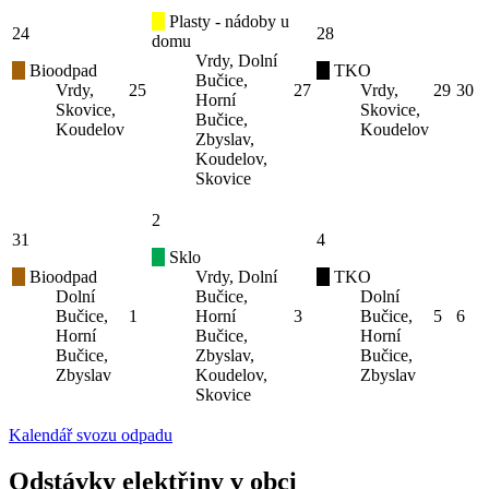
Plasty - nádoby u
24
28
domu
Vrdy, Dolní
Bioodpad
TKO
Bučice,
Vrdy,
25
27
Vrdy,
29
30
Horní
Skovice,
Skovice,
Bučice,
Koudelov
Koudelov
Zbyslav,
Koudelov,
Skovice
2
31
4
Sklo
Bioodpad
Vrdy, Dolní
TKO
Dolní
Bučice,
Dolní
Bučice,
1
Horní
3
Bučice,
5
6
Horní
Bučice,
Horní
Bučice,
Zbyslav,
Bučice,
Zbyslav
Koudelov,
Zbyslav
Skovice
Kalendář svozu odpadu
Odstávky elektřiny v obci