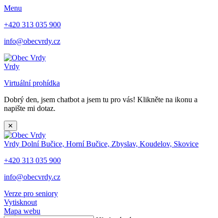
Menu
+420 313 035 900
info@obecvrdy.cz
Vrdy
Virtuální prohídka
Dobrý den, jsem chatbot a jsem tu pro vás! Klikněte na ikonu a
napište mi dotaz.
✕
Vrdy
Dolní Bučice, Horní Bučice, Zbyslav, Koudelov, Skovice
+420 313 035 900
info@obecvrdy.cz
Verze pro seniory
Vytisknout
Mapa webu