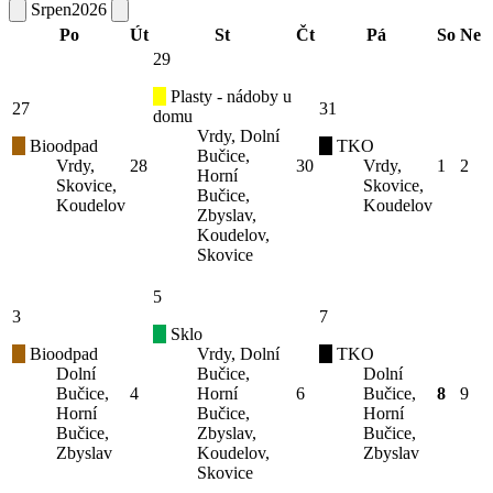
Srpen
2026
Po
Út
St
Čt
Pá
So
Ne
29
Plasty - nádoby u
27
31
domu
Vrdy, Dolní
Bioodpad
TKO
Bučice,
Vrdy,
28
30
Vrdy,
1
2
Horní
Skovice,
Skovice,
Bučice,
Koudelov
Koudelov
Zbyslav,
Koudelov,
Skovice
5
3
7
Sklo
Bioodpad
Vrdy, Dolní
TKO
Dolní
Bučice,
Dolní
Bučice,
4
Horní
6
Bučice,
8
9
Horní
Bučice,
Horní
Bučice,
Zbyslav,
Bučice,
Zbyslav
Koudelov,
Zbyslav
Skovice