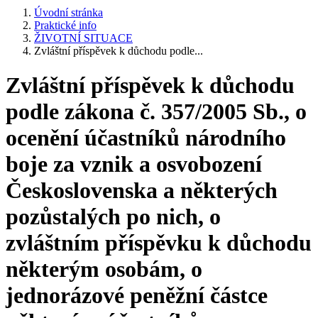
Úvodní stránka
Praktické info
ŽIVOTNÍ SITUACE
Zvláštní příspěvek k důchodu podle...
Zvláštní příspěvek k důchodu
podle zákona č. 357/2005 Sb., o
ocenění účastníků národního
boje za vznik a osvobození
Československa a některých
pozůstalých po nich, o
zvláštním příspěvku k důchodu
některým osobám, o
jednorázové peněžní částce