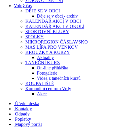
ZDRAVOTNICTVÍ
Volný čas
DĚJE SE V OBCI
Děje se v obci - archiv
KALENDÁŘ AKCÍ V OBCI
KALENDÁŘ AKCÍ V OKOLÍ
SPORTOVNÍ KLUBY
SPOLKY
MIKROREGION ČÁSLAVSKO
MAS LÍPA PRO VENKOV
KROUŽKY A KURZY
Aktuality
TANEČNÍ KURZ
On-line přihláška
Fotogalerie
Videa z tanečních kurzů
KOUPALIŠTĚ
Komunitní centrum Vrdy
Akce
Úřední deska
Kontakty
Odpady
Poplatky
Mapový portál