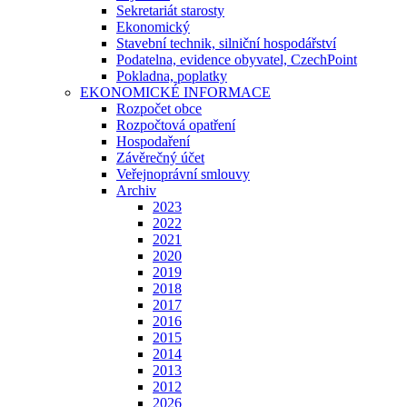
Sekretariát starosty
Ekonomický
Stavební technik, silniční hospodářství
Podatelna, evidence obyvatel, CzechPoint
Pokladna, poplatky
EKONOMICKÉ INFORMACE
Rozpočet obce
Rozpočtová opatření
Hospodaření
Závěrečný účet
Veřejnoprávní smlouvy
Archiv
2023
2022
2021
2020
2019
2018
2017
2016
2015
2014
2013
2012
2026