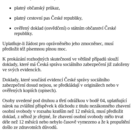
platný občanský průkaz,
platný cestovní pas České republiky,
ověřený doklad (osvědčení) o státním občanství České
republiky.
Uplatňuje-li žádost pro oprávněného jeho zmocněnec, musí
předložit též písemnou plnou moc.
K prokázání rozhodných skutečností ve většině případů slouží
doklady, které má Česká správa sociálního zabezpečení již založeny
ve svých evidencích.
Doklady, které součástí evidencí České správy sociálního
zabezpečení dosud nejsou, se předkládají v originálech nebo v
ověřených kopiích (opisech).
Osoby uvedené pod druhou a třetí odrážkou v bodě 04, uplatňující
nárok na zvláštní příspěvek k důchodu z titulu nezákonného zbavení
osobní svobody v rozsahu kratším než 12 měsíců, musí předložit
doklad, z něhož je zřejmé, že zbavení osobní svobody mělo trvat
déle než 12 měsíců nebo nebylo časově vymezeno a že k propuštění
došlo ze zdravotních důvodů.