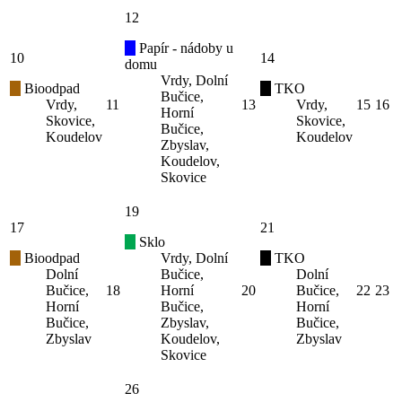
12
Papír - nádoby u
10
14
domu
Vrdy, Dolní
Bioodpad
TKO
Bučice,
Vrdy,
11
13
Vrdy,
15
16
Horní
Skovice,
Skovice,
Bučice,
Koudelov
Koudelov
Zbyslav,
Koudelov,
Skovice
19
17
21
Sklo
Bioodpad
Vrdy, Dolní
TKO
Dolní
Bučice,
Dolní
Bučice,
18
Horní
20
Bučice,
22
23
Horní
Bučice,
Horní
Bučice,
Zbyslav,
Bučice,
Zbyslav
Koudelov,
Zbyslav
Skovice
26