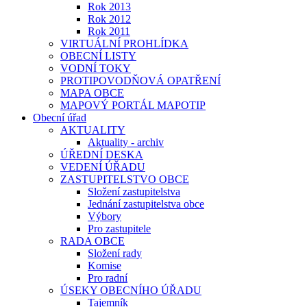
Rok 2013
Rok 2012
Rok 2011
VIRTUÁLNÍ PROHLÍDKA
OBECNÍ LISTY
VODNÍ TOKY
PROTIPOVODŇOVÁ OPATŘENÍ
MAPA OBCE
MAPOVÝ PORTÁL MAPOTIP
Obecní úřad
AKTUALITY
Aktuality - archiv
ÚŘEDNÍ DESKA
VEDENÍ ÚŘADU
ZASTUPITELSTVO OBCE
Složení zastupitelstva
Jednání zastupitelstva obce
Výbory
Pro zastupitele
RADA OBCE
Složení rady
Komise
Pro radní
ÚSEKY OBECNÍHO ÚŘADU
Tajemník