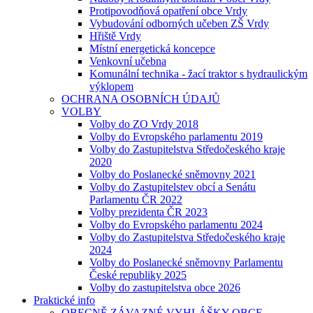
Protipovodňová opatření obce Vrdy
Vybudování odborných učeben ZŠ Vrdy
Hřiště Vrdy
Místní energetická koncepce
Venkovní učebna
Komunální technika - žací traktor s hydraulickým
výklopem
OCHRANA OSOBNÍCH ÚDAJŮ
VOLBY
Volby do ZO Vrdy 2018
Volby do Evropského parlamentu 2019
Volby do Zastupitelstva Středočeského kraje
2020
Volby do Poslanecké sněmovny 2021
Volby do Zastupitelstev obcí a Senátu
Parlamentu ČR 2022
Volby prezidenta ČR 2023
Volby do Evropského parlamentu 2024
Volby do Zastupitelstva Středočeského kraje
2024
Volby do Poslanecké sněmovny Parlamentu
České republiky 2025
Volby do zastupitelstva obce 2026
Praktické info
OBECNĚ ZÁVAZNÉ VYHLÁŠKY OBCE