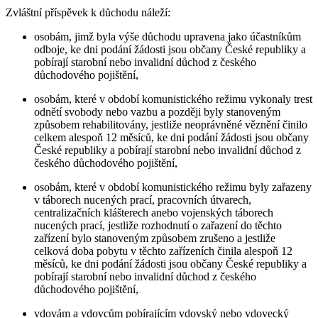
Zvláštní příspěvek k důchodu náleží:
osobám, jimž byla výše důchodu upravena jako účastníkům
odboje, ke dni podání žádosti jsou občany České republiky a
pobírají starobní nebo invalidní důchod z českého
důchodového pojištění,
osobám, které v období komunistického režimu vykonaly trest
odnětí svobody nebo vazbu a později byly stanoveným
způsobem rehabilitovány, jestliže neoprávněné věznění činilo
celkem alespoň 12 měsíců, ke dni podání žádosti jsou občany
České republiky a pobírají starobní nebo invalidní důchod z
českého důchodového pojištění,
osobám, které v období komunistického režimu byly zařazeny
v táborech nucených prací, pracovních útvarech,
centralizačních klášterech anebo vojenských táborech
nucených prací, jestliže rozhodnutí o zařazení do těchto
zařízení bylo stanoveným způsobem zrušeno a jestliže
celková doba pobytu v těchto zařízeních činila alespoň 12
měsíců, ke dni podání žádosti jsou občany České republiky a
pobírají starobní nebo invalidní důchod z českého
důchodového pojištění,
vdovám a vdovcům pobírajícím vdovský nebo vdovecký