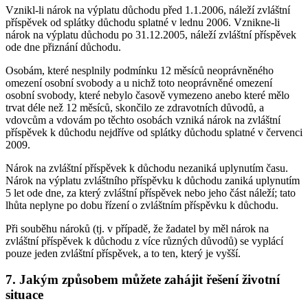
Vznikl-li nárok na výplatu důchodu před 1.1.2006, náleží zvláštní
příspěvek od splátky důchodu splatné v lednu 2006. Vznikne-li
nárok na výplatu důchodu po 31.12.2005, náleží zvláštní příspěvek
ode dne přiznání důchodu.
Osobám, které nesplnily podmínku 12 měsíců neoprávněného
omezení osobní svobody a u nichž toto neoprávněné omezení
osobní svobody, které nebylo časově vymezeno anebo které mělo
trvat déle než 12 měsíců, skončilo ze zdravotních důvodů, a
vdovcům a vdovám po těchto osobách vzniká nárok na zvláštní
příspěvek k důchodu nejdříve od splátky důchodu splatné v červenci
2009.
Nárok na zvláštní příspěvek k důchodu nezaniká uplynutím času.
Nárok na výplatu zvláštního příspěvku k důchodu zaniká uplynutím
5 let ode dne, za který zvláštní příspěvek nebo jeho část náleží; tato
lhůta neplyne po dobu řízení o zvláštním příspěvku k důchodu.
Při souběhu nároků (tj. v případě, že žadatel by měl nárok na
zvláštní příspěvek k důchodu z více různých důvodů) se vyplácí
pouze jeden zvláštní příspěvek, a to ten, který je vyšší.
7. Jakým způsobem můžete zahájit řešení životní
situace