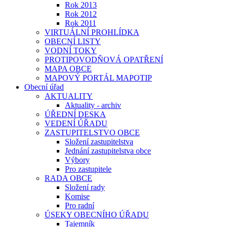
Rok 2013
Rok 2012
Rok 2011
VIRTUÁLNÍ PROHLÍDKA
OBECNÍ LISTY
VODNÍ TOKY
PROTIPOVODŇOVÁ OPATŘENÍ
MAPA OBCE
MAPOVÝ PORTÁL MAPOTIP
Obecní úřad
AKTUALITY
Aktuality - archiv
ÚŘEDNÍ DESKA
VEDENÍ ÚŘADU
ZASTUPITELSTVO OBCE
Složení zastupitelstva
Jednání zastupitelstva obce
Výbory
Pro zastupitele
RADA OBCE
Složení rady
Komise
Pro radní
ÚSEKY OBECNÍHO ÚŘADU
Tajemník