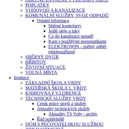
POPLATKY
VODOVOD A KANALIZACE
KOMUNÁLNÍ SLUŽBY, SVOZ ODPADŮ
Ostatní informace
Sběrné kontejnery
Jedlé oleje a tuky
Co do kanalizace nepatří
Kam s použitými pneumatikami
ELEKTROWIN - zpětný odběr
elektrozařízení
SBĚRNÝ DVŮR
HŘBITOV
ŽIVOTNÍ SITUACE
VOLNÁ MÍSTA
Instituce
ZÁKLADNÍ ŠKOLA VRDY
MATEŘSKÁ ŠKOLA 1. VRDY
KNIHOVNA F.V.LORENCE
TECHNICKÉ SLUŽBY VRDY
Ceník práce strojů a služeb
Aktuality technických služeb
Aktuality TS Vrdy - archiv
Řád pohřebiště
DŮM S PEČOVATELSKOU SLUŽBOU