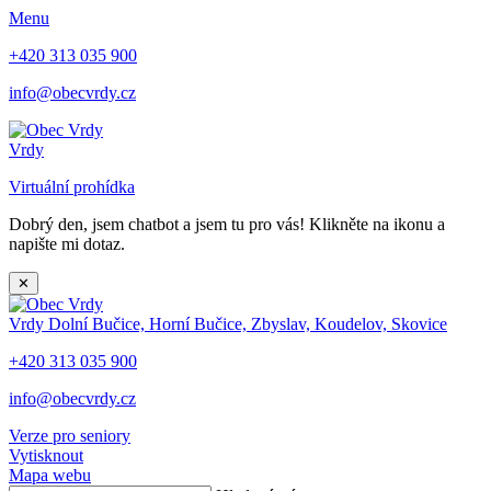
Menu
+420 313 035 900
info@obecvrdy.cz
Vrdy
Virtuální prohídka
Dobrý den, jsem chatbot a jsem tu pro vás! Klikněte na ikonu a
napište mi dotaz.
✕
Vrdy
Dolní Bučice, Horní Bučice, Zbyslav, Koudelov, Skovice
+420 313 035 900
info@obecvrdy.cz
Verze pro seniory
Vytisknout
Mapa webu