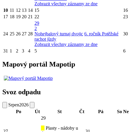
Zobrazit všechny záznamy ze dne
10
11
12
13
14
15
16
17
18
19
20
21
22
23
29
2
24
25
26
27
28
Nohejbalový turnaj dvojic
6. ročník Potěžské
30
rachot jízdy
Zobrazit všechny záznamy ze dne
31
1
2
3
4
5
6
Mapový portál Mapotip
Svoz odpadu
Srpen
2026
Po
Út
St
Čt
Pá
So
Ne
29
Plasty - nádoby u
27
31