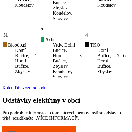
Bučice,
Koudelov
Koudelov
Zbyslav,
Koudelov,
Skovice
2
31
4
Sklo
Bioodpad
Vrdy, Dolní
TKO
Dolní
Bučice,
Dolní
Bučice,
1
Horní
3
Bučice,
5
6
Horní
Bučice,
Horní
Bučice,
Zbyslav,
Bučice,
Zbyslav
Koudelov,
Zbyslav
Skovice
Kalendář svozu odpadu
Odstávky elektřiny v obci
Pro podrobné informace o tom, kterých nemovitostí se odstávka
týká, rozklikněte ,,VÍCE INFORMACÍ".