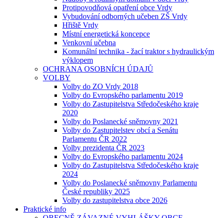
Protipovodňová opatření obce Vrdy
Vybudování odborných učeben ZŠ Vrdy
Hřiště Vrdy
Místní energetická koncepce
Venkovní učebna
Komunální technika - žací traktor s hydraulickým
výklopem
OCHRANA OSOBNÍCH ÚDAJŮ
VOLBY
Volby do ZO Vrdy 2018
Volby do Evropského parlamentu 2019
Volby do Zastupitelstva Středočeského kraje
2020
Volby do Poslanecké sněmovny 2021
Volby do Zastupitelstev obcí a Senátu
Parlamentu ČR 2022
Volby prezidenta ČR 2023
Volby do Evropského parlamentu 2024
Volby do Zastupitelstva Středočeského kraje
2024
Volby do Poslanecké sněmovny Parlamentu
České republiky 2025
Volby do zastupitelstva obce 2026
Praktické info
OBECNĚ ZÁVAZNÉ VYHLÁŠKY OBCE