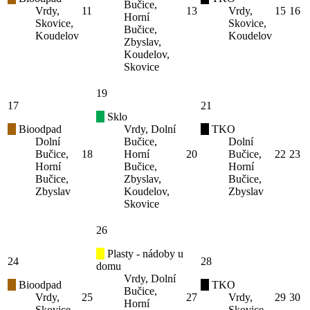
Bučice,
Vrdy,
11
13
Vrdy,
15
16
Horní
Skovice,
Skovice,
Bučice,
Koudelov
Koudelov
Zbyslav,
Koudelov,
Skovice
19
17
21
Sklo
Bioodpad
Vrdy, Dolní
TKO
Dolní
Bučice,
Dolní
Bučice,
18
Horní
20
Bučice,
22
23
Horní
Bučice,
Horní
Bučice,
Zbyslav,
Bučice,
Zbyslav
Koudelov,
Zbyslav
Skovice
26
Plasty - nádoby u
24
28
domu
Vrdy, Dolní
Bioodpad
TKO
Bučice,
Vrdy,
25
27
Vrdy,
29
30
Horní
Skovice,
Skovice,