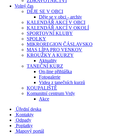
ZDRAVOTNICTVÍ
Volný čas
DĚJE SE V OBCI
Děje se v obci - archiv
KALENDÁŘ AKCÍ V OBCI
KALENDÁŘ AKCÍ V OKOLÍ
SPORTOVNÍ KLUBY
SPOLKY
MIKROREGION ČÁSLAVSKO
MAS LÍPA PRO VENKOV
KROUŽKY A KURZY
Aktuality
TANEČNÍ KURZ
On-line přihláška
Fotogalerie
Videa z tanečních kurzů
KOUPALIŠTĚ
Komunitní centrum Vrdy
Akce
Úřední deska
Kontakty
Odpady
Poplatky
Mapový portál