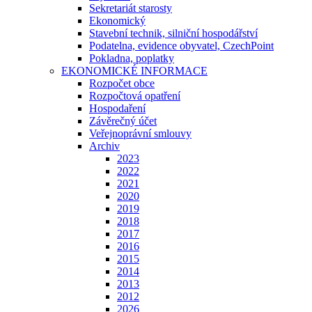
Sekretariát starosty
Ekonomický
Stavební technik, silniční hospodářství
Podatelna, evidence obyvatel, CzechPoint
Pokladna, poplatky
EKONOMICKÉ INFORMACE
Rozpočet obce
Rozpočtová opatření
Hospodaření
Závěrečný účet
Veřejnoprávní smlouvy
Archiv
2023
2022
2021
2020
2019
2018
2017
2016
2015
2014
2013
2012
2026