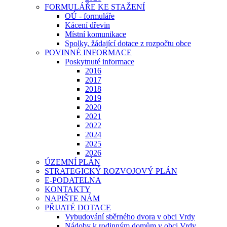
FORMULÁŘE KE STAŽENÍ
OÚ - formuláře
Kácení dřevin
Místní komunikace
Spolky, žádající dotace z rozpočtu obce
POVINNÉ INFORMACE
Poskytnuté informace
2016
2017
2018
2019
2020
2021
2022
2024
2025
2026
ÚZEMNÍ PLÁN
STRATEGICKÝ ROZVOJOVÝ PLÁN
E-PODATELNA
KONTAKTY
NAPIŠTE NÁM
PŘIJATÉ DOTACE
Vybudování sběrného dvora v obci Vrdy
Nádoby k rodinným domům v obci Vrdy