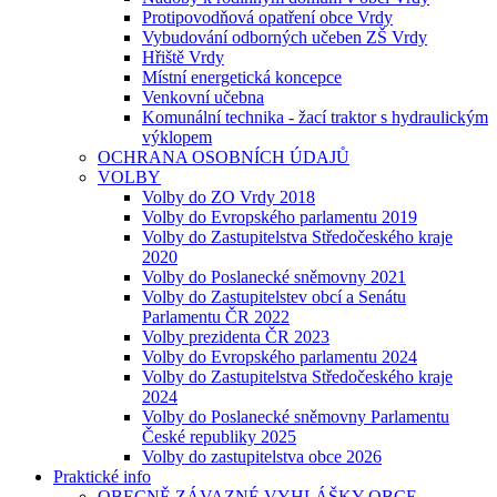
Protipovodňová opatření obce Vrdy
Vybudování odborných učeben ZŠ Vrdy
Hřiště Vrdy
Místní energetická koncepce
Venkovní učebna
Komunální technika - žací traktor s hydraulickým
výklopem
OCHRANA OSOBNÍCH ÚDAJŮ
VOLBY
Volby do ZO Vrdy 2018
Volby do Evropského parlamentu 2019
Volby do Zastupitelstva Středočeského kraje
2020
Volby do Poslanecké sněmovny 2021
Volby do Zastupitelstev obcí a Senátu
Parlamentu ČR 2022
Volby prezidenta ČR 2023
Volby do Evropského parlamentu 2024
Volby do Zastupitelstva Středočeského kraje
2024
Volby do Poslanecké sněmovny Parlamentu
České republiky 2025
Volby do zastupitelstva obce 2026
Praktické info
OBECNĚ ZÁVAZNÉ VYHLÁŠKY OBCE