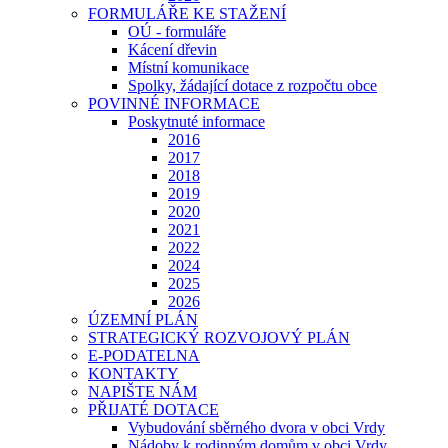
FORMULÁŘE KE STAŽENÍ
OÚ - formuláře
Kácení dřevin
Místní komunikace
Spolky, žádající dotace z rozpočtu obce
POVINNÉ INFORMACE
Poskytnuté informace
2016
2017
2018
2019
2020
2021
2022
2024
2025
2026
ÚZEMNÍ PLÁN
STRATEGICKÝ ROZVOJOVÝ PLÁN
E-PODATELNA
KONTAKTY
NAPIŠTE NÁM
PŘIJATÉ DOTACE
Vybudování sběrného dvora v obci Vrdy
Nádoby k rodinným domům v obci Vrdy