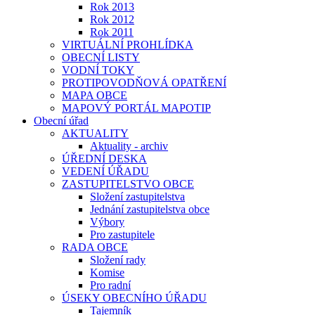
Rok 2013
Rok 2012
Rok 2011
VIRTUÁLNÍ PROHLÍDKA
OBECNÍ LISTY
VODNÍ TOKY
PROTIPOVODŇOVÁ OPATŘENÍ
MAPA OBCE
MAPOVÝ PORTÁL MAPOTIP
Obecní úřad
AKTUALITY
Aktuality - archiv
ÚŘEDNÍ DESKA
VEDENÍ ÚŘADU
ZASTUPITELSTVO OBCE
Složení zastupitelstva
Jednání zastupitelstva obce
Výbory
Pro zastupitele
RADA OBCE
Složení rady
Komise
Pro radní
ÚSEKY OBECNÍHO ÚŘADU
Tajemník