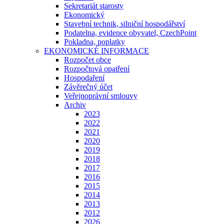
Sekretariát starosty
Ekonomický
Stavební technik, silniční hospodářství
Podatelna, evidence obyvatel, CzechPoint
Pokladna, poplatky
EKONOMICKÉ INFORMACE
Rozpočet obce
Rozpočtová opatření
Hospodaření
Závěrečný účet
Veřejnoprávní smlouvy
Archiv
2023
2022
2021
2020
2019
2018
2017
2016
2015
2014
2013
2012
2026