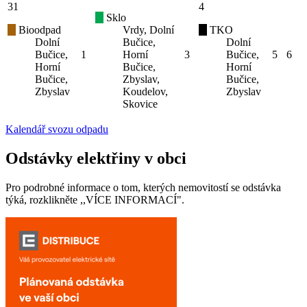
31
4
Sklo
Bioodpad
Vrdy, Dolní
TKO
Dolní
Bučice,
Dolní
Bučice,
1
Horní
3
Bučice,
5
6
Horní
Bučice,
Horní
Bučice,
Zbyslav,
Bučice,
Zbyslav
Koudelov,
Zbyslav
Skovice
Kalendář svozu odpadu
Odstávky elektřiny v obci
Pro podrobné informace o tom, kterých nemovitostí se odstávka
týká, rozklikněte ,,VÍCE INFORMACÍ".