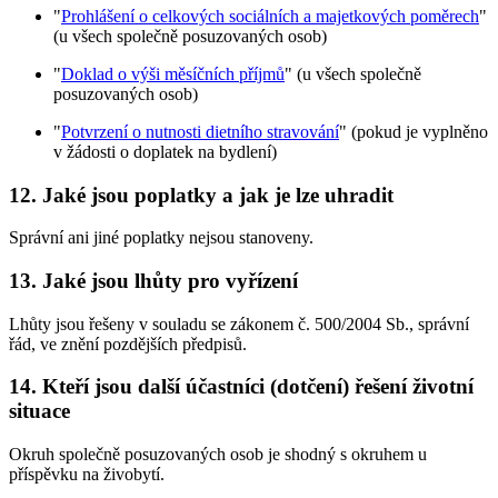
"
Prohlášení o celkových sociálních a majetkových poměrech
"
(u všech společně posuzovaných osob)
"
Doklad o výši měsíčních příjmů
" (u všech společně
posuzovaných osob)
"
Potvrzení o nutnosti dietního stravování
" (pokud je vyplněno
v žádosti o doplatek na bydlení)
12. Jaké jsou poplatky a jak je lze uhradit
Správní ani jiné poplatky nejsou stanoveny.
13. Jaké jsou lhůty pro vyřízení
Lhůty jsou řešeny v souladu se zákonem č. 500/2004 Sb., správní
řád, ve znění pozdějších předpisů.
14. Kteří jsou další účastníci (dotčení) řešení životní
situace
Okruh společně posuzovaných osob je shodný s okruhem u
příspěvku na živobytí.