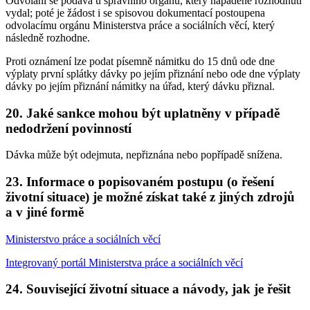
Odvolání se podává u správního orgánu, který napadené rozhodnutí
vydal; poté je žádost i se spisovou dokumentací postoupena
odvolacímu orgánu Ministerstva práce a sociálních věcí, který
následně rozhodne.
Proti oznámení lze podat písemně námitku do 15 dnů ode dne
výplaty první splátky dávky po jejím přiznání nebo ode dne výplaty
dávky po jejím přiznání námitky na úřad, který dávku přiznal.
20. Jaké sankce mohou být uplatněny v případě
nedodržení povinností
Dávka může být odejmuta, nepřiznána nebo popřípadě snížena.
23. Informace o popisovaném postupu (o řešení
životní situace) je možné získat také z jiných zdrojů
a v jiné formě
Ministerstvo práce a sociálních věcí
Integrovaný portál Ministerstva práce a sociálních věcí
24. Související životní situace a návody, jak je řešit