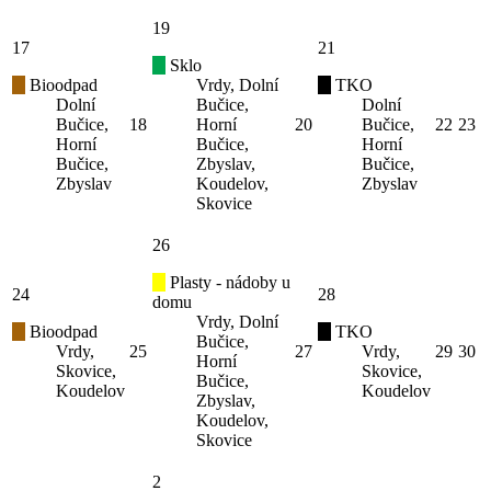
19
17
21
Sklo
Bioodpad
Vrdy, Dolní
TKO
Dolní
Bučice,
Dolní
Bučice,
18
Horní
20
Bučice,
22
23
Horní
Bučice,
Horní
Bučice,
Zbyslav,
Bučice,
Zbyslav
Koudelov,
Zbyslav
Skovice
26
Plasty - nádoby u
24
28
domu
Vrdy, Dolní
Bioodpad
TKO
Bučice,
Vrdy,
25
27
Vrdy,
29
30
Horní
Skovice,
Skovice,
Bučice,
Koudelov
Koudelov
Zbyslav,
Koudelov,
Skovice
2