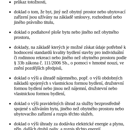
průkaz totožnosti,
doklad o tom, že byt, jiný než obytný prostor nebo ubytovací
zařízení jsou užívány na základě smlouvy, rozhodnutí nebo
jiného právního titulu,
doklad o podlahové ploše bytu nebo jiného než obytného
prostoru,
doklady, na základě kterých je možné získat údaje potřebné k
hodnocení standardů kvality bydlení stavby pro individuální
či rodinnou rekreaci nebo jiného než obytného prostoru podle
§ 33b zákona č. 111/2006 Sb., o pomoci v hmotné nouzi, ve
znění pozdějších předpisů,
doklad o výši a úhradě nájemného, popř. o výši obdobných
nákladů spojených s vlastnickou formou bydlení, družstevní
formou bydlení nebo jinou než nájemní, družstevní nebo
vlastnickou formou bydlení,
doklad o výši pravidelných úhrad za služby bezprostředně
spojené s užíváním bytu, jiného než obytného prostoru nebo
ubytovacího zařízení a rozpis těchto služeb,
doklad o výši úhrady za dodávku elektrické energie a plynu,
příp. dalších druhů paliv, a rozpis těchto energií,