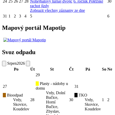
24
25
26
27
28
Nohejbalový turnaj dvojic
6. ročník Potěžské
30
rachot jízdy
Zobrazit všechny záznamy ze dne
31
1
2
3
4
5
6
Mapový portál Mapotip
Svoz odpadu
Srpen
2026
Po
Út
St
Čt
Pá
So
Ne
29
Plasty - nádoby u
27
31
domu
Vrdy, Dolní
Bioodpad
TKO
Bučice,
Vrdy,
28
30
Vrdy,
1
2
Horní
Skovice,
Skovice,
Bučice,
Koudelov
Koudelov
Zbyslav,