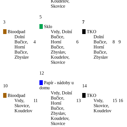
Koudelov,
Skovice
5
3
7
Sklo
Bioodpad
Vrdy, Dolní
TKO
Dolní
Bučice,
Dolní
Bučice,
4
Horní
6
Bučice,
8
9
Horní
Bučice,
Horní
Bučice,
Zbyslav,
Bučice,
Zbyslav
Koudelov,
Zbyslav
Skovice
12
Papír - nádoby u
10
14
domu
Vrdy, Dolní
Bioodpad
TKO
Bučice,
Vrdy,
11
13
Vrdy,
15
16
Horní
Skovice,
Skovice,
Bučice,
Koudelov
Koudelov
Zbyslav,
Koudelov,
Skovice