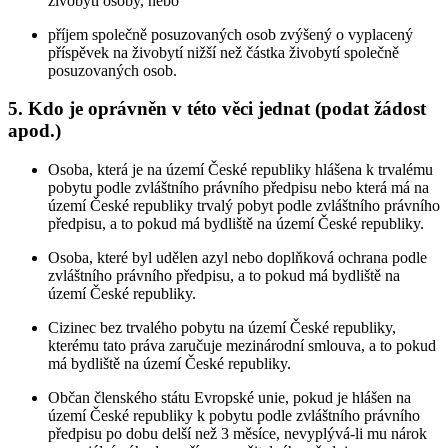
živobytí osoby, nebo
příjem společně posuzovaných osob zvýšený o vyplacený
příspěvek na živobytí nižší než částka živobytí společně
posuzovaných osob.
5. Kdo je oprávněn v této věci jednat (podat žádost
apod.)
Osoba, která je na území České republiky hlášena k trvalému
pobytu podle zvláštního právního předpisu nebo která má na
území České republiky trvalý pobyt podle zvláštního právního
předpisu, a to pokud má bydliště na území České republiky.
Osoba, které byl udělen azyl nebo doplňková ochrana podle
zvláštního právního předpisu, a to pokud má bydliště na
území České republiky.
Cizinec bez trvalého pobytu na území České republiky,
kterému tato práva zaručuje mezinárodní smlouva, a to pokud
má bydliště na území České republiky.
Občan členského státu Evropské unie, pokud je hlášen na
území České republiky k pobytu podle zvláštního právního
předpisu po dobu delší než 3 měsíce, nevyplývá-li mu nárok