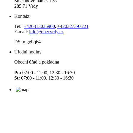
Smetanovo náměstí 28
285 71 Vrdy
Kontakt
Tel.:
+420313035900
,
+420327397221
E-mail:
info@obecvrdy.cz
DS: mggbq64
Úřední hodiny
Obecní úřad a pokladna
Po:
07:00 - 11:00, 12:30 - 16:30
St:
07:00 - 11:00, 12:30 - 16:30