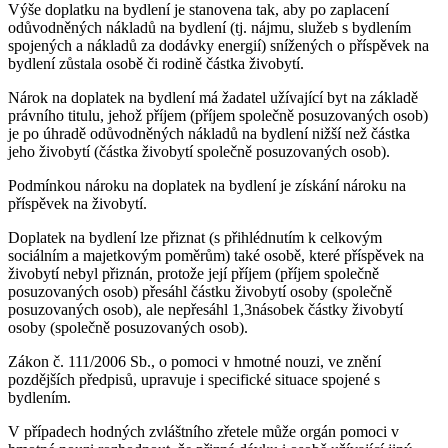
Výše doplatku na bydlení je stanovena tak, aby po zaplacení
odůvodněných nákladů na bydlení (tj. nájmu, služeb s bydlením
spojených a nákladů za dodávky energií) snížených o příspěvek na
bydlení zůstala osobě či rodině částka živobytí.
Nárok na doplatek na bydlení má žadatel užívající byt na základě
právního titulu, jehož příjem (příjem společně posuzovaných osob)
je po úhradě odůvodněných nákladů na bydlení nižší než částka
jeho živobytí (částka živobytí společně posuzovaných osob).
Podmínkou nároku na doplatek na bydlení je získání nároku na
příspěvek na živobytí.
Doplatek na bydlení lze přiznat (s přihlédnutím k celkovým
sociálním a majetkovým poměrům) také osobě, které příspěvek na
živobytí nebyl přiznán, protože její příjem (příjem společně
posuzovaných osob) přesáhl částku živobytí osoby (společně
posuzovaných osob), ale nepřesáhl 1,3násobek částky živobytí
osoby (společně posuzovaných osob).
Zákon č. 111/2006 Sb., o pomoci v hmotné nouzi, ve znění
pozdějších předpisů, upravuje i specifické situace spojené s
bydlením.
V případech hodných zvláštního zřetele může orgán pomoci v