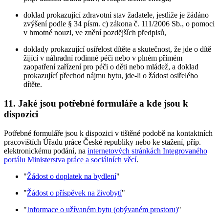
doklad prokazující zdravotní stav žadatele, jestliže je žádáno
zvýšení podle § 34 písm. c) zákona č. 111/2006 Sb., o pomoci
v hmotné nouzi, ve znění pozdějších předpisů,
doklady prokazující osiřelost dítěte a skutečnost, že jde o dítě
žijící v náhradní rodinné péči nebo v plném přímém
zaopatření zařízení pro péči o děti nebo mládež, a doklad
prokazující přechod nájmu bytu, jde-li o žádost osiřelého
dítěte.
11. Jaké jsou potřebné formuláře a kde jsou k
dispozici
Potřebné formuláře jsou k dispozici v tištěné podobě na kontaktních
pracovištích Úřadu práce České republiky nebo ke stažení, příp.
elektronickému podání, na
internetových stránkách Integrovaného
portálu Ministerstva práce a sociálních věcí
.
"
Žádost o doplatek na bydlení
"
"
Žádost o příspěvek na živobytí
"
"
Informace o užívaném bytu (obývaném prostoru)
"