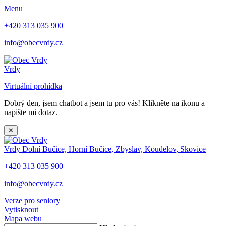
Menu
+420 313 035 900
info@obecvrdy.cz
Vrdy
Virtuální prohídka
Dobrý den, jsem chatbot a jsem tu pro vás! Klikněte na ikonu a
napište mi dotaz.
✕
Vrdy
Dolní Bučice, Horní Bučice, Zbyslav, Koudelov, Skovice
+420 313 035 900
info@obecvrdy.cz
Verze pro seniory
Vytisknout
Mapa webu