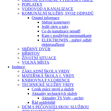
POPLATKY
VODOVOD A KANALIZACE
KOMUNÁLNÍ SLUŽBY, SVOZ ODPADŮ
Ostatní informace
Sběrné kontejnery
Jedlé oleje a tuky
Co do kanalizace nepatří
Kam s použitými pneumatikami
ELEKTROWIN - zpětný odběr
elektrozařízení
SBĚRNÝ DVŮR
HŘBITOV
ŽIVOTNÍ SITUACE
VOLNÁ MÍSTA
Instituce
ZÁKLADNÍ ŠKOLA VRDY
MATEŘSKÁ ŠKOLA 1. VRDY
KNIHOVNA F.V.LORENCE
TECHNICKÉ SLUŽBY VRDY
Ceník práce strojů a služeb
Aktuality technických služeb
Aktuality TS Vrdy - archiv
Řád pohřebiště
DŮM S PEČOVATELSKOU SLUŽBOU