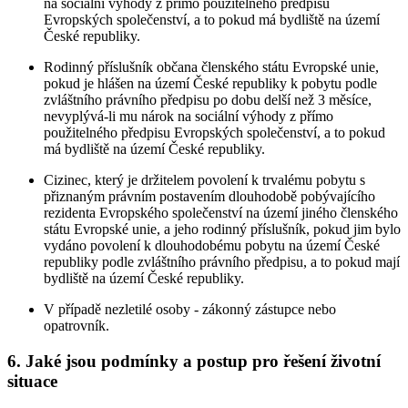
na sociální výhody z přímo použitelného předpisu
Evropských společenství, a to pokud má bydliště na území
České republiky.
Rodinný příslušník občana členského státu Evropské unie,
pokud je hlášen na území České republiky k pobytu podle
zvláštního právního předpisu po dobu delší než 3 měsíce,
nevyplývá-li mu nárok na sociální výhody z přímo
použitelného předpisu Evropských společenství, a to pokud
má bydliště na území České republiky.
Cizinec, který je držitelem povolení k trvalému pobytu s
přiznaným právním postavením dlouhodobě pobývajícího
rezidenta Evropského společenství na území jiného členského
státu Evropské unie, a jeho rodinný příslušník, pokud jim bylo
vydáno povolení k dlouhodobému pobytu na území České
republiky podle zvláštního právního předpisu, a to pokud mají
bydliště na území České republiky.
V případě nezletilé osoby - zákonný zástupce nebo
opatrovník.
6. Jaké jsou podmínky a postup pro řešení životní
situace