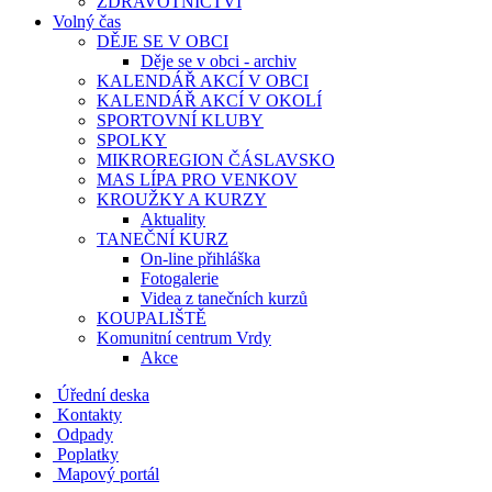
ZDRAVOTNICTVÍ
Volný čas
DĚJE SE V OBCI
Děje se v obci - archiv
KALENDÁŘ AKCÍ V OBCI
KALENDÁŘ AKCÍ V OKOLÍ
SPORTOVNÍ KLUBY
SPOLKY
MIKROREGION ČÁSLAVSKO
MAS LÍPA PRO VENKOV
KROUŽKY A KURZY
Aktuality
TANEČNÍ KURZ
On-line přihláška
Fotogalerie
Videa z tanečních kurzů
KOUPALIŠTĚ
Komunitní centrum Vrdy
Akce
Úřední deska
Kontakty
Odpady
Poplatky
Mapový portál