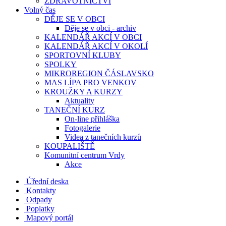
ZDRAVOTNICTVÍ
Volný čas
DĚJE SE V OBCI
Děje se v obci - archiv
KALENDÁŘ AKCÍ V OBCI
KALENDÁŘ AKCÍ V OKOLÍ
SPORTOVNÍ KLUBY
SPOLKY
MIKROREGION ČÁSLAVSKO
MAS LÍPA PRO VENKOV
KROUŽKY A KURZY
Aktuality
TANEČNÍ KURZ
On-line přihláška
Fotogalerie
Videa z tanečních kurzů
KOUPALIŠTĚ
Komunitní centrum Vrdy
Akce
Úřední deska
Kontakty
Odpady
Poplatky
Mapový portál