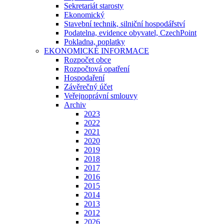
Sekretariát starosty
Ekonomický
Stavební technik, silniční hospodářství
Podatelna, evidence obyvatel, CzechPoint
Pokladna, poplatky
EKONOMICKÉ INFORMACE
Rozpočet obce
Rozpočtová opatření
Hospodaření
Závěrečný účet
Veřejnoprávní smlouvy
Archiv
2023
2022
2021
2020
2019
2018
2017
2016
2015
2014
2013
2012
2026