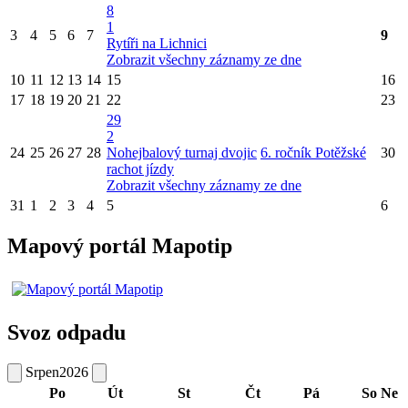
8
1
3
4
5
6
7
9
Rytíři na Lichnici
Zobrazit všechny záznamy ze dne
10
11
12
13
14
15
16
17
18
19
20
21
22
23
29
2
24
25
26
27
28
Nohejbalový turnaj dvojic
6. ročník Potěžské
30
rachot jízdy
Zobrazit všechny záznamy ze dne
31
1
2
3
4
5
6
Mapový portál Mapotip
Svoz odpadu
Srpen
2026
Po
Út
St
Čt
Pá
So
Ne