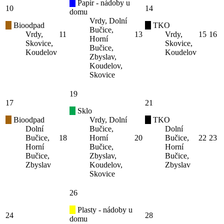
Papír - nádoby u
10
14
domu
Vrdy, Dolní
Bioodpad
TKO
Bučice,
Vrdy,
11
13
Vrdy,
15
16
Horní
Skovice,
Skovice,
Bučice,
Koudelov
Koudelov
Zbyslav,
Koudelov,
Skovice
19
17
21
Sklo
Bioodpad
Vrdy, Dolní
TKO
Dolní
Bučice,
Dolní
Bučice,
18
Horní
20
Bučice,
22
23
Horní
Bučice,
Horní
Bučice,
Zbyslav,
Bučice,
Zbyslav
Koudelov,
Zbyslav
Skovice
26
Plasty - nádoby u
24
28
domu