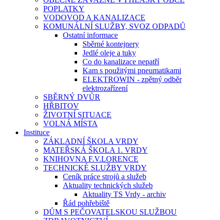
POPLATKY
VODOVOD A KANALIZACE
KOMUNÁLNÍ SLUŽBY, SVOZ ODPADŮ
Ostatní informace
Sběrné kontejnery
Jedlé oleje a tuky
Co do kanalizace nepatří
Kam s použitými pneumatikami
ELEKTROWIN - zpětný odběr
elektrozařízení
SBĚRNÝ DVŮR
HŘBITOV
ŽIVOTNÍ SITUACE
VOLNÁ MÍSTA
Instituce
ZÁKLADNÍ ŠKOLA VRDY
MATEŘSKÁ ŠKOLA 1. VRDY
KNIHOVNA F.V.LORENCE
TECHNICKÉ SLUŽBY VRDY
Ceník práce strojů a služeb
Aktuality technických služeb
Aktuality TS Vrdy - archiv
Řád pohřebiště
DŮM S PEČOVATELSKOU SLUŽBOU