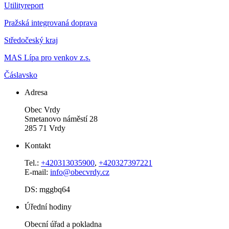
Utilityreport
Pražská integrovaná doprava
Středočeský kraj
MAS Lípa pro venkov z.s.
Čáslavsko
Adresa
Obec Vrdy
Smetanovo náměstí 28
285 71 Vrdy
Kontakt
Tel.:
+420313035900
,
+420327397221
E-mail:
info@obecvrdy.cz
DS: mggbq64
Úřední hodiny
Obecní úřad a pokladna