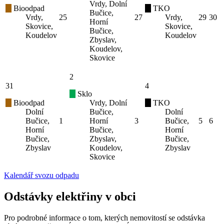
Vrdy, Dolní
Bioodpad
TKO
Bučice,
Vrdy,
25
27
Vrdy,
29
30
Horní
Skovice,
Skovice,
Bučice,
Koudelov
Koudelov
Zbyslav,
Koudelov,
Skovice
2
31
4
Sklo
Bioodpad
Vrdy, Dolní
TKO
Dolní
Bučice,
Dolní
Bučice,
1
Horní
3
Bučice,
5
6
Horní
Bučice,
Horní
Bučice,
Zbyslav,
Bučice,
Zbyslav
Koudelov,
Zbyslav
Skovice
Kalendář svozu odpadu
Odstávky elektřiny v obci
Pro podrobné informace o tom, kterých nemovitostí se odstávka