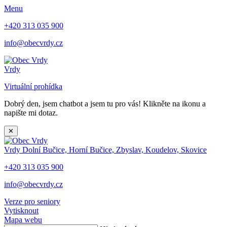
Menu
+420 313 035 900
info@obecvrdy.cz
Vrdy
Virtuální prohídka
Dobrý den, jsem chatbot a jsem tu pro vás! Klikněte na ikonu a
napište mi dotaz.
✕
Vrdy
Dolní Bučice, Horní Bučice, Zbyslav, Koudelov, Skovice
+420 313 035 900
info@obecvrdy.cz
Verze pro seniory
Vytisknout
Mapa webu