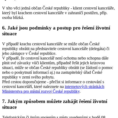
V této věci jedná občan České republiky - klient cestovní kanceláře,
který byl krachem cestovní kanceláře v zahraničí postižen, příp.
osoba blízká.
6. Jaké jsou podmínky a postup pro řešení životní
situace
V případě krachu cestovní kanceláře se může občan České
republiky obrátit na představitele cestovní kanceláře (delegáta) či
jeho zástupce v České republice.
V případě, že cestovní kancelář není ochotna nebo schopna dále
plnit své závazky vůči klientům, případně řešit jejich krizovou
situaci, může se občan České republiky obrátit (se žádostí o pomoc
nebo o poskytnutí informací aj.) na zastupitelský úřad České
republiky v zemi svého pobytu.
Před cestou doporučujeme - přečíst si informace o cestování s
cestovní kanceláří, které naleznete na
internetových stránkách
Ministerstva pro místní rozvoj České republiky
.
7. Jakým způsobem můžete zahájit řešení životní
situace
Telefonickým či jiným spojením s místy uvedenými v bodě 08.