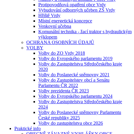
Protipovodňová opatření obce Vrdy
Vybudování odborných učeben ZŠ Vrdy
Hřiště Vrdy
Místní energetická koncepce
Venkovní učebna
Komunální technika - žací traktor s hydraulickým
výklopem
OCHRANA OSOBNÍCH ÚDAJŮ
VOLBY
Volby do ZO Vrdy 2018
Volby do Evropského parlamentu 2019
Volby do Zastupitelstva Středočeského kraje
2020
Volby do Poslanecké sněmovny 2021
Volby do Zastupitelstev obcí a Senátu
Parlamentu ČR 2022
Volby prezidenta ČR 2023
Volby do Evropského parlamentu 2024
Volby do Zastupitelstva Středočeského kraje
2024
Volby do Poslanecké sněmovny Parlamentu
České republiky 2025
Volby do zastupitelstva obce 2026
Praktické info
OBECNĚ ZÁVAZNÉ VYHLÁŠKY OBCE