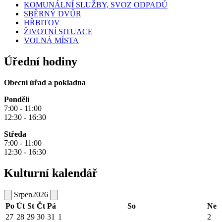
KOMUNÁLNÍ SLUŽBY, SVOZ ODPADŮ
SBĚRNÝ DVŮR
HŘBITOV
ŽIVOTNÍ SITUACE
VOLNÁ MÍSTA
Úřední hodiny
Obecní úřad a pokladna
Pondělí
7:00 - 11:00
12:30 - 16:30
Středa
7:00 - 11:00
12:30 - 16:30
Kulturní kalendář
Srpen
2026
Po
Út
St
Čt
Pá
So
Ne
27
28
29
30
31
1
2