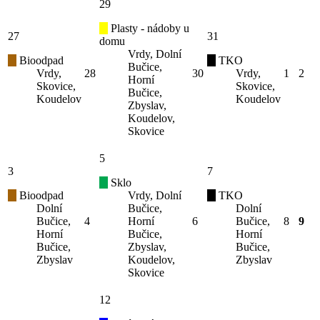
29
Plasty - nádoby u
27
31
domu
Vrdy, Dolní
Bioodpad
TKO
Bučice,
Vrdy,
28
30
Vrdy,
1
2
Horní
Skovice,
Skovice,
Bučice,
Koudelov
Koudelov
Zbyslav,
Koudelov,
Skovice
5
3
7
Sklo
Bioodpad
Vrdy, Dolní
TKO
Dolní
Bučice,
Dolní
Bučice,
4
Horní
6
Bučice,
8
9
Horní
Bučice,
Horní
Bučice,
Zbyslav,
Bučice,
Zbyslav
Koudelov,
Zbyslav
Skovice
12