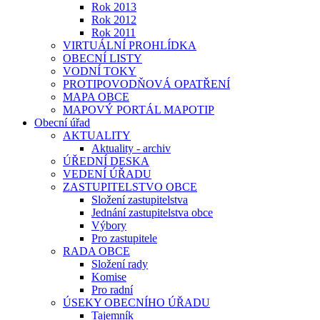
Rok 2013
Rok 2012
Rok 2011
VIRTUÁLNÍ PROHLÍDKA
OBECNÍ LISTY
VODNÍ TOKY
PROTIPOVODŇOVÁ OPATŘENÍ
MAPA OBCE
MAPOVÝ PORTÁL MAPOTIP
Obecní úřad
AKTUALITY
Aktuality - archiv
ÚŘEDNÍ DESKA
VEDENÍ ÚŘADU
ZASTUPITELSTVO OBCE
Složení zastupitelstva
Jednání zastupitelstva obce
Výbory
Pro zastupitele
RADA OBCE
Složení rady
Komise
Pro radní
ÚSEKY OBECNÍHO ÚŘADU
Tajemník