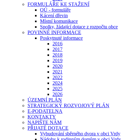
FORMULÁŘE KE STAŽENÍ
OÚ - formuláře
Kácení dřevin
Místní komunikace
Spolky, žádající dotace z rozpočtu obce
POVINNÉ INFORMACE
Poskytnuté informace
2016
2017
2018
2019
2020
2021
2022
2024
2025
2026
ÚZEMNÍ PLÁN
STRATEGICKÝ ROZVOJOVÝ PLÁN
E-PODATELNA
KONTAKTY
NAPIŠTE NÁM
PŘIJATÉ DOTACE
Vybudování sběrného dvora v obci Vrdy
Nádoby k rodinným domům v obci Vrdy